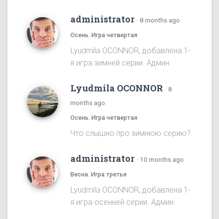
administrator
·
8 months ago
Осень. Игра четвертая
Lyudmila OCONNOR, добавлена 1-
я игра зимней серии. Админ.
Lyudmila OCONNOR
·
8
months ago
Осень. Игра четвертая
Что слышно про зимнюю серию?
administrator
·
10 months ago
Весна. Игра третья
Lyudmila OCONNOR, добавлена 1-
я игра осенней серии. Админ.