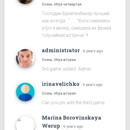
Осень. Игра четвертая
Господин Брейтенбихер лучший,
как всегда : " .... "боги смеялись
утро и вечер, смешила их фраза
"случайная встреча" !!
administrator
·
6 years ago
Осень. Игра вторая
3rd game added. Admin.
irinavelichko
·
6 years ago
Осень. Игра вторая
Can you pls add the third game.
Marina Borovinskaya
Werup
·
6 years ago