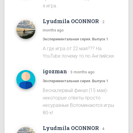
я игра.
Lyudmila OCONNOR
·
2
months ago
Экспериментальная серия. Выпуск 1
А где игра от 22 мая??? На
YouTube почему то по Английски.
igozman
·
3 months ago
Экспериментальная серия. Выпуск 1
Весна,первый финал (15 мая)-
некоторые ответы просто
несуразные.Вспоминаются игры
80-х!
Lyudmila OCONNOR
·
4