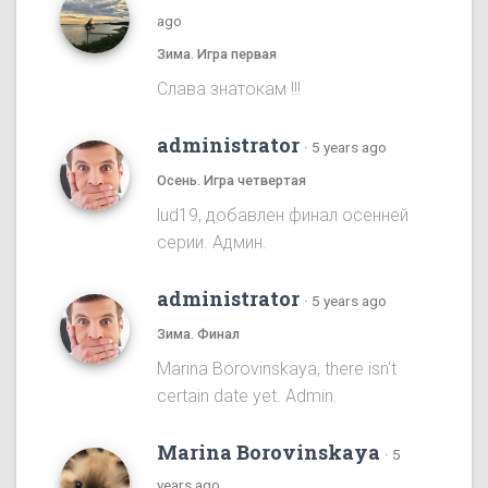
ago
Зима. Игра первая
Cлава знатокам !!!
administrator
·
5 years ago
Осень. Игра четвертая
lud19, добавлен финал осенней
серии. Админ.
administrator
·
5 years ago
Зима. Финал
Marina Borovinskaya, there isn't
certain date yet. Admin.
Marina Borovinskaya
·
5
years ago