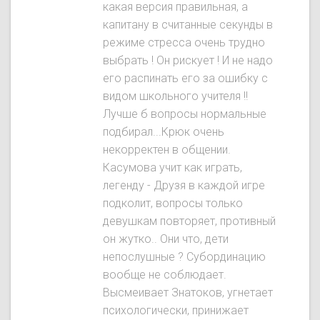
какая версия правильная, а
капитану в считанные секунды в
режиме стресса очень трудно
выбрать ! Он рискует ! И не надо
его распинать его за ошибку с
видом школьного учителя !!
Лучше б вопросы нормальные
подбирал...Крюк очень
некорректен в общении.
Касумова учит как играть,
легенду - Друзя в каждой игре
подколит, вопросы только
девушкам повторяет, противный
он жутко.. Они что, дети
непослушные ? Субординацию
вообще не соблюдает.
Высмеивает Знатокoв, угнетает
психологически, принижает