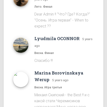
Лето. Финал
Dear Admin !! "Что? Где? Когда?"
"Осень. Игра первая" - When to
expect ??
Lyudmila OCONNOR
·
5 years
ago
Весна. Финал
Спасибо !!!
Marina Borovinskaya
Werup
·
5 years ago
Весна. Игра третья
Михаил Скипский - the Best !! и с
какой стати Черемисинов
награждает Муна, когда всю