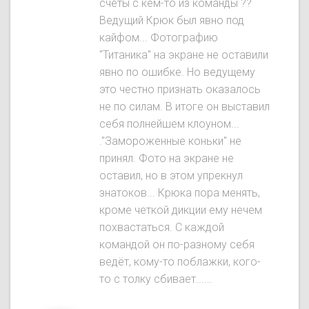
счёты с кем-то из команды ??
Ведущий Крюк был явнo под
кайфом... Фотографию
"Титаника" на экране не оставили
явно по ошибке. Но ведущему
это честно признать оказалось
не по силам. В итоге он выставил
себя полнейшем клоуном...
."Замороженные коньки" не
принял. Фото на экране не
оставил, но в этом упрекнул
знатоков... Крюка пора менять,
кроме четкой дикции ему нечем
похвастаться. С каждой
командой он по-разному себя
ведёт, кому-то поблажки, кого-
то с толку сбивает......