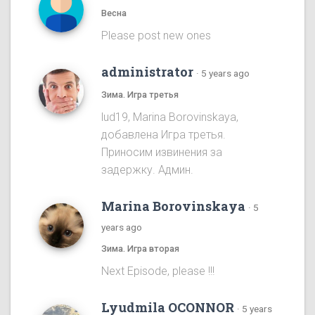
Весна
Please post new ones
administrator
·
5 years ago
Зима. Игра третья
lud19, Marina Borovinskaya,
добавлена Игра третья.
Приносим извинения за
задержку. Админ.
Marina Borovinskaya
·
5
years ago
Зима. Игра вторая
Next Episode, please !!!
Lyudmila OCONNOR
·
5 years