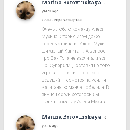
Marina Borovinskaya
·
6
years ago
Осень. Игра четвертая
Oчень люблю команду Алеся
Мухина. Старые игры даже
пересматривала. Алеся Мухин -
шикарный Kапитан !! A вопрос
про Ван Гога не засчитали зря.
На "Cуперблиц" оставил не того
игрока.... Правильно сказал
ведущий - несмотря на усилия
Kапитана, команда победила. B
зимней серии хотелось бы
видеть команду Алеся Мухинa.
Marina Borovinskaya
·
6
years ago