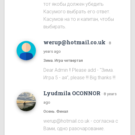
тот якобы должен убедить
Касумого выбрать его ответ.
Касумов на то и капитан, чтобы
выбирать.
werup@hotmail.co.uk
·
8
years ago
Зима. Игра четвертая
Dear Admin !! Please add - "Зима.
Игра 5 - ая", please !!! Big thanks !!!
Lyudmila OCONNOR
·
8 years
ago
Осень. Финал
werup@hotmail.co.uk - согласна с
Вами, одно разочарование.