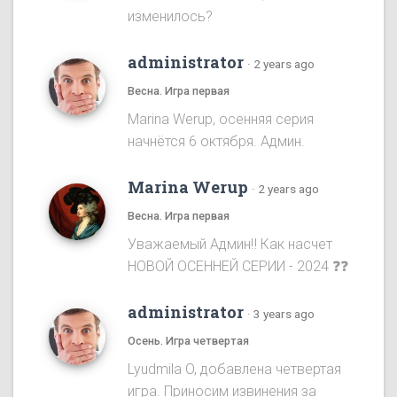
изменилось?
administrator
·
2 years ago
Весна. Игра первая
Marina Werup, осенняя серия
начнётся 6 октября. Админ.
Marina Werup
·
2 years ago
Весна. Игра первая
Уважаемый Админ‼️ Как насчет
НОВОЙ ОСЕННЕЙ СЕРИИ - 2024 ❓❓
administrator
·
3 years ago
Осень. Игра четвертая
Lyudmila O, добавлена четвертая
игра. Приносим извинения за