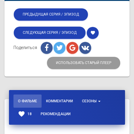
ПРЕДЫДУЩАЯ СЕРИЯ / ЭПИЗОД
favorite
СЛЕДУЮЩАЯ СЕРИЯ / ЭПИЗОД
Поделиться
ИСПОЛЬЗОВАТЬ СТАРЫЙ ПЛЕЕР
О ФИЛЬМЕ
КОММЕНТАРИИ
СЕЗОНЫ
favorite
18
РЕКОМЕНДАЦИИ