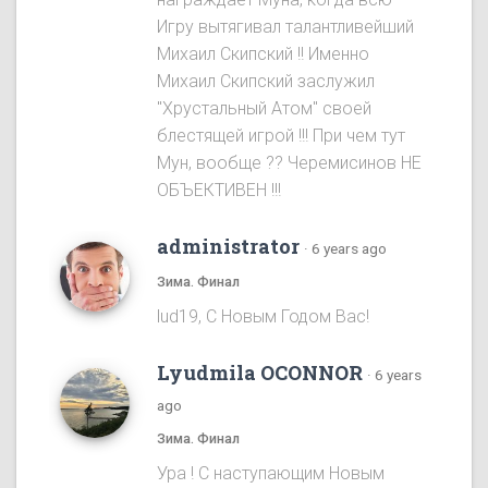
Игру вытягивал талантливейший
Михаил Скипский !! Именно
Михаил Скипский заслужил
"Хрустальный Атом" своей
блестящей игрой !!! При чем тут
Мун, вообще ?? Черемисинoв НЕ
ОБЪЕКТИВЕН !!!
administrator
·
6 years ago
Зима. Финал
lud19, С Новым Годом Вас!
Lyudmila OCONNOR
·
6 years
ago
Зима. Финал
Ура ! С наступающим Новым