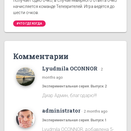
получает одно очко, в случае неверного ответа очко
начисляется команде Телезрителей. Игра ведётся до
шести очков.
#ЧТО ГДЕ КОГДА
Комментарии
Lyudmila OCONNOR
·
2
months ago
Экспериментальная серия. Выпуск 2
Диар Админ, благодарю!!!
administrator
·
2 months ago
Экспериментальная серия. Выпуск 1
Lyudmila OCONNOR, добавлена 5-