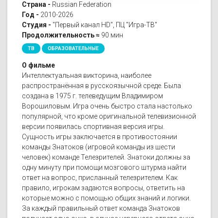
Страна -
Russian Federation
Год -
2010-2026
Студия -
"Первый канал HD", ПЦ "Игра-ТВ"
Продолжительность ≈
90 мин
ТВ
ОБРАЗОВАТЕЛЬНЫЕ
О фильме
Интеллектуальная викторина, наиболее
распространённая в русскоязычной среде. Была
создана в 1975 г. телеведущим Владимиром
Ворошиловым. Игра очень быстро стала настолько
популярной, что кроме оригинальной телевизионной
версии появилась спортивная версия игры.
Сущность игры заключается в противостоянии
команды Знатоков (игровой команды из шести
человек) команде Телезрителей. Знатоки должны за
одну минуту при помощи мозгового штурма найти
ответ на вопрос, присланный телезрителем. Как
правило, игрокам задаются вопросы, ответить на
которые можно с помощью общих знаний и логики.
За каждый правильный ответ команда Знатоков