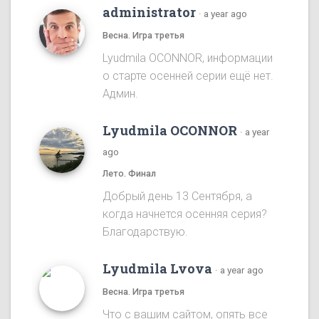
administrator
·
a year ago
Весна. Игра третья
Lyudmila OCONNOR, информации
о старте осенней серии ещё нет.
Админ.
Lyudmila OCONNOR
·
a year
ago
Лето. Финал
Добрый день 13 Сентября, а
когда начнется осенняя серия?
Благодарствую.
Lyudmila Lvova
·
a year ago
Весна. Игра третья
Что с вашим сайтом, опять все