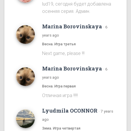
lud19, сегодня будет добавлена
осенняя серия. Админ.
Marina Borovinskaya
·
6
years ago
Весна. Игра третья
Next game, please !!!
Marina Borovinskaya
·
6
years ago
Весна. Игра первая
Отличная игра !!!!!
Lyudmila OCONNOR
·
7 years
ago
Зима. Игра четвертая