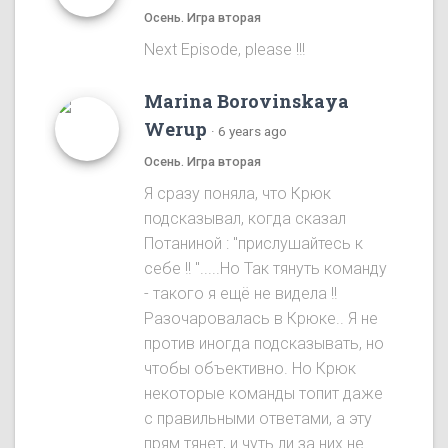
Осень. Игра вторая
Next Episode, please !!!
Marina Borovinskaya
Werup
·
6 years ago
Осень. Игра вторая
Я сразу понялa, что Крюк
подсказывал, когда сказал
Потаниной : "прислушайтесь к
себе !! ".....Ho Так тянуть команду
- такого я ещё не видела !!
Разочаровалась в Крюке.. Я не
против иногда подсказывать, но
чтобы объективно. Ho Крюк
некоторые команды топит даже
с правильными ответами, а эту
прям тянет, и чуть ли за них не