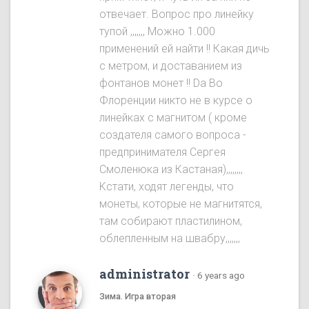
отвечает. Вопрос про линейку
тупой ,,,,,,, Можно 1.000
применений ей найти !! Какая дичь
с метром, и доставанием из
фонтанов монет !! Da Во
Флоренции никто не в курсе о
линейках с магнитом ( кроме
создателя самого вопроса -
предпринимателя Сергея
Смоленюка из Кастаная),,,,,,,,
Kстати, ходят легенды, что
монеты, которые не магнитятся,
там собирают пластилином,
облепленным на швабру,,,,,,,
administrator
·
6 years ago
Зима. Игра вторая