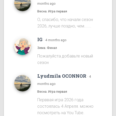
months ago
Весна. Игра первая
О, спасибо, что начали сезон
2026, лучше поздно, чем.......
IG
·
4 months ago
Зима. Финал
Пожалуйста добавьте новый
сезон
Lyudmila OCONNOR
·
4
months ago
Весна. Игра первая
Перввая игра 2026 года
состоялась 4 Апреля. можно
посмотреть на You Tube.