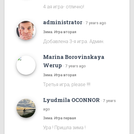
4 ая игра- отлично!
administrator
·
7 years ago
Зима. Игра вторая
Добавлена 3-я игра. Админ.
Marina Borovinskaya
Werup
·
7 years ago
Зима. Игра вторая
Tретья игра, please !!!!
Lyudmila OCONNOR
·
7 years
ago
Зима. Игра первая
Ура ! Пришла зима !