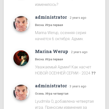
изменилось?
administrator
·
2 years ago
Весна. Игра первая
Marina Werup, осенняя серия
начнётся 6 октября. Админ.
Marina Werup
·
2 years ago
Весна. Игра первая
Уважаемый Админ‼️ Как насчет
НОВОЙ ОСЕННЕЙ СЕРИИ - 2024 ❓❓
administrator
·
3 years ago
Осень. Игра четвертая
Lyudmila O, добавлена четвертая
игра. Приносим извинения за