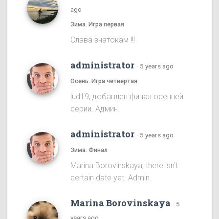
ago
Зима. Игра первая
Cлава знатокам !!!
administrator
·
5 years ago
Осень. Игра четвертая
lud19, добавлен финал осенней
серии. Админ.
administrator
·
5 years ago
Зима. Финал
Marina Borovinskaya, there isn't
certain date yet. Admin.
Marina Borovinskaya
·
5
years ago