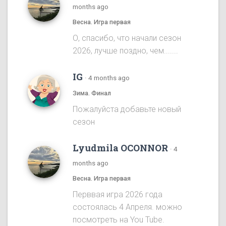
months ago
Весна. Игра первая
О, спасибо, что начали сезон
2026, лучше поздно, чем.......
IG
·
4 months ago
Зима. Финал
Пожалуйста добавьте новый
сезон
Lyudmila OCONNOR
·
4
months ago
Весна. Игра первая
Перввая игра 2026 года
состоялась 4 Апреля. можно
посмотреть на You Tube.