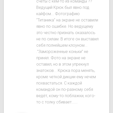
счёты с кем-то из команды ??
Ведущий Крюк был явнo под
кайфом... Фотографию
"Титаника" на экране не оставили
явно по ошибке. Но ведущему
это честно признать оказалось
не по силам. В итоге он выставил
себя полнейшем клоуном...
."Замороженные коньки" не
принял. Фото на экране не
оставил, но в этом упрекнул
знатоков... Крюка пора менять,
кроме четкой дикции ему нечем
похвастаться. С каждой
командой он по-разному себя
ведёт, кому-то поблажки, кого-
то с толку сбивает......