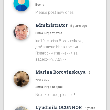
Весна
Please post new ones
administrator
·
5 years ago
Зима. Игра третья
lud19, Marina Borovinskaya,
добавлена Игра третья.
Приносим извинения за
задержку. Админ.
Marina Borovinskaya
·
5
years ago
Зима. Игра вторая
Next Episode, please !!!
Lyudmila OCONNOR
·
5 years