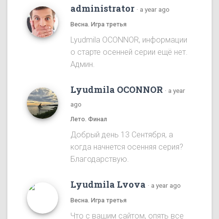
administrator
·
a year ago
Весна. Игра третья
Lyudmila OCONNOR, информации
о старте осенней серии ещё нет.
Админ.
Lyudmila OCONNOR
·
a year
ago
Лето. Финал
Добрый день 13 Сентября, а
когда начнется осенняя серия?
Благодарствую.
Lyudmila Lvova
·
a year ago
Весна. Игра третья
Что с вашим сайтом, опять все