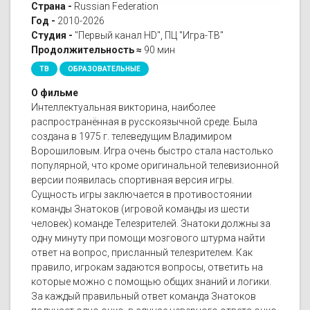
Страна -
Russian Federation
Год -
2010-2026
Студия -
"Первый канал HD", ПЦ "Игра-ТВ"
Продолжительность ≈
90 мин
ТВ
ОБРАЗОВАТЕЛЬНЫЕ
О фильме
Интеллектуальная викторина, наиболее
распространённая в русскоязычной среде. Была
создана в 1975 г. телеведущим Владимиром
Ворошиловым. Игра очень быстро стала настолько
популярной, что кроме оригинальной телевизионной
версии появилась спортивная версия игры.
Сущность игры заключается в противостоянии
команды Знатоков (игровой команды из шести
человек) команде Телезрителей. Знатоки должны за
одну минуту при помощи мозгового штурма найти
ответ на вопрос, присланный телезрителем. Как
правило, игрокам задаются вопросы, ответить на
которые можно с помощью общих знаний и логики.
За каждый правильный ответ команда Знатоков