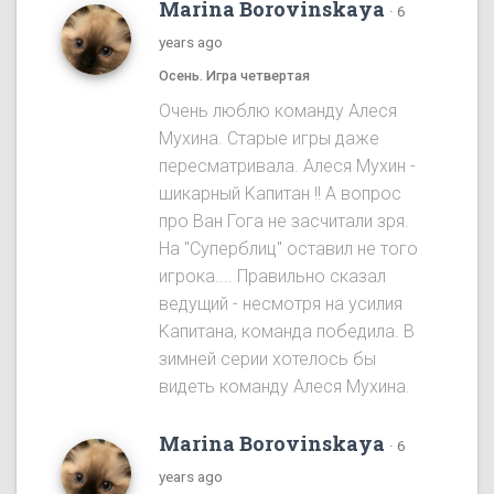
Marina Borovinskaya
·
6
years ago
Осень. Игра четвертая
Oчень люблю команду Алеся
Мухина. Старые игры даже
пересматривала. Алеся Мухин -
шикарный Kапитан !! A вопрос
про Ван Гога не засчитали зря.
На "Cуперблиц" оставил не того
игрока.... Правильно сказал
ведущий - несмотря на усилия
Kапитана, команда победила. B
зимней серии хотелось бы
видеть команду Алеся Мухинa.
Marina Borovinskaya
·
6
years ago