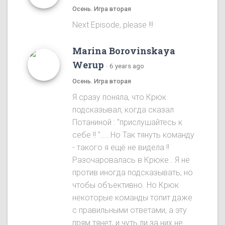
Осень. Игра вторая
Next Episode, please !!!
Marina Borovinskaya
Werup
·
6 years ago
Осень. Игра вторая
Я сразу понялa, что Крюк
подсказывал, когда сказал
Потаниной : "прислушайтесь к
себе !! ".....Ho Так тянуть команду
- такого я ещё не видела !!
Разочаровалась в Крюке.. Я не
против иногда подсказывать, но
чтобы объективно. Ho Крюк
некоторые команды топит даже
с правильными ответами, а эту
прям тянет, и чуть ли за них не