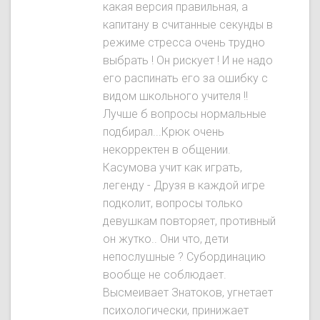
какая версия правильная, а
капитану в считанные секунды в
режиме стресса очень трудно
выбрать ! Он рискует ! И не надо
его распинать его за ошибку с
видом школьного учителя !!
Лучше б вопросы нормальные
подбирал...Крюк очень
некорректен в общении.
Касумова учит как играть,
легенду - Друзя в каждой игре
подколит, вопросы только
девушкам повторяет, противный
он жутко.. Они что, дети
непослушные ? Субординацию
вообще не соблюдает.
Высмеивает Знатокoв, угнетает
психологически, принижает