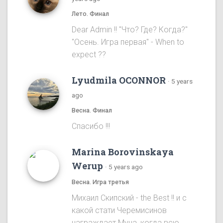
Лето. Финал
Dear Admin !! "Что? Где? Когда?"
"Осень. Игра первая" - When to
expect ??
Lyudmila OCONNOR
·
5 years
ago
Весна. Финал
Спасибо !!!
Marina Borovinskaya
Werup
·
5 years ago
Весна. Игра третья
Михаил Скипский - the Best !! и с
какой стати Черемисинов
награждает Муна, когда всю