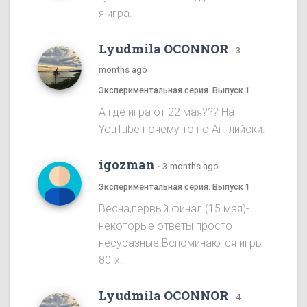
я игра.
Lyudmila OCONNOR
·
3
months ago
Экспериментальная серия. Выпуск 1
А где игра от 22 мая??? На
YouTube почему то по Английски.
igozman
·
3 months ago
Экспериментальная серия. Выпуск 1
Весна,первый финал (15 мая)-
некоторые ответы просто
несуразные.Вспоминаются игры
80-х!
Lyudmila OCONNOR
·
4