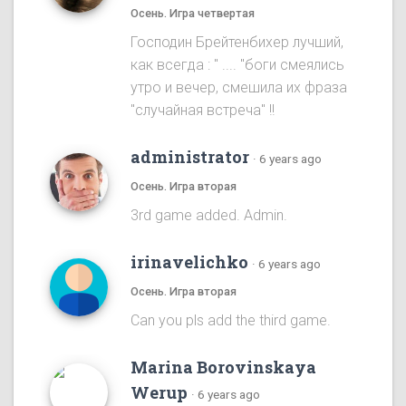
Осень. Игра четвертая
Господин Брейтенбихер лучший,
как всегда : " .... "боги смеялись
утро и вечер, смешила их фраза
"случайная встреча" !!
administrator
·
6 years ago
Осень. Игра вторая
3rd game added. Admin.
irinavelichko
·
6 years ago
Осень. Игра вторая
Can you pls add the third game.
Marina Borovinskaya
Werup
·
6 years ago