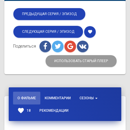
ПРЕДЫДУЩАЯ СЕРИЯ / ЭПИЗОД
favorite
СЛЕДУЮЩАЯ СЕРИЯ / ЭПИЗОД
Поделиться
ИСПОЛЬЗОВАТЬ СТАРЫЙ ПЛЕЕР
О ФИЛЬМЕ
КОММЕНТАРИИ
СЕЗОНЫ
favorite
18
РЕКОМЕНДАЦИИ