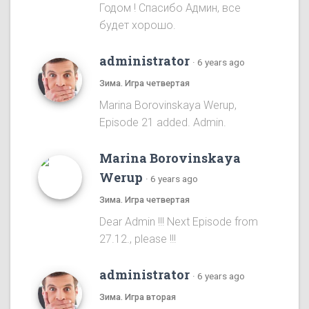
Годом ! Спасибо Админ, все
будет хорошо.
administrator
·
6 years ago
Зима. Игра четвертая
Marina Borovinskaya Werup,
Episode 21 added. Admin.
Marina Borovinskaya
Werup
·
6 years ago
Зима. Игра четвертая
Dear Admin !!! Next Episode from
27.12., please !!!
administrator
·
6 years ago
Зима. Игра вторая