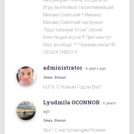
Игру вытягивал талантливейший
Михаил Скипский !! Именно
Михаил Скипский заслужил
"Хрустальный Атом" своей
блестящей игрой !!! При чем тут
Мун, вообще ?? Черемисинoв НЕ
ОБЪЕКТИВЕН !!!
administrator
·
6 years ago
Зима. Финал
lud19, С Новым Годом Вас!
Lyudmila OCONNOR
·
6 years
ago
Зима. Финал
Ура ! С наступающим Новым