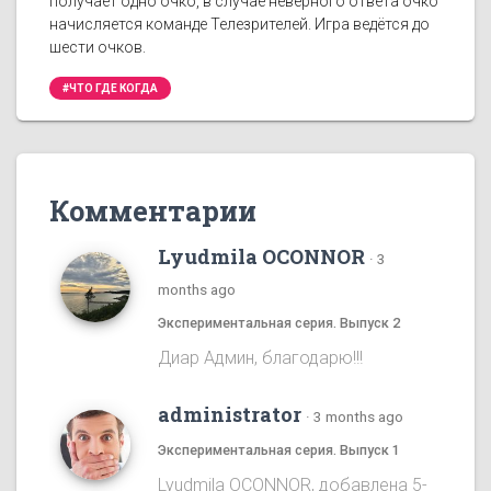
получает одно очко, в случае неверного ответа очко
начисляется команде Телезрителей. Игра ведётся до
шести очков.
#ЧТО ГДЕ КОГДА
Комментарии
Lyudmila OCONNOR
·
3
months ago
Экспериментальная серия. Выпуск 2
Диар Админ, благодарю!!!
administrator
·
3 months ago
Экспериментальная серия. Выпуск 1
Lyudmila OCONNOR, добавлена 5-