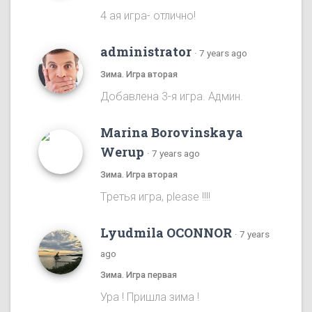
4 ая игра- отлично!
administrator
·
7 years ago
Зима. Игра вторая
Добавлена 3-я игра. Админ.
Marina Borovinskaya
Werup
·
7 years ago
Зима. Игра вторая
Tретья игра, please !!!!
Lyudmila OCONNOR
·
7 years
ago
Зима. Игра первая
Ура ! Пришла зима !