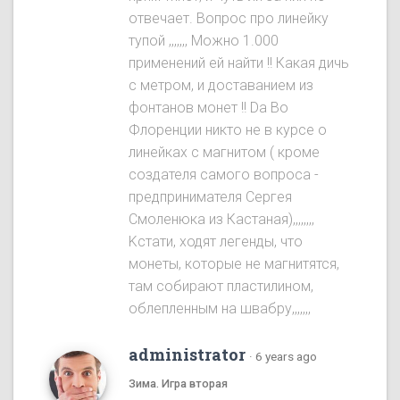
отвечает. Вопрос про линейку
тупой ,,,,,,, Можно 1.000
применений ей найти !! Какая дичь
с метром, и доставанием из
фонтанов монет !! Da Во
Флоренции никто не в курсе о
линейках с магнитом ( кроме
создателя самого вопроса -
предпринимателя Сергея
Смоленюка из Кастаная),,,,,,,,
Kстати, ходят легенды, что
монеты, которые не магнитятся,
там собирают пластилином,
облепленным на швабру,,,,,,,
administrator
·
6 years ago
Зима. Игра вторая