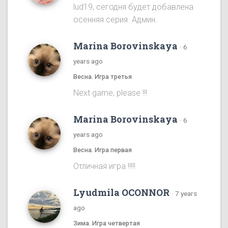
lud19, сегодня будет добавлена
осенняя серия. Админ.
Marina Borovinskaya
·
6
years ago
Весна. Игра третья
Next game, please !!!
Marina Borovinskaya
·
6
years ago
Весна. Игра первая
Отличная игра !!!!!
Lyudmila OCONNOR
·
7 years
ago
Зима. Игра четвертая