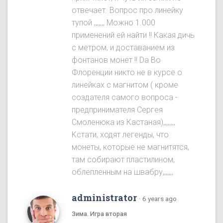
отвечает. Вопрос про линейку
тупой ,,,,,,, Можно 1.000
применений ей найти !! Какая дичь
с метром, и доставанием из
фонтанов монет !! Da Во
Флоренции никто не в курсе о
линейках с магнитом ( кроме
создателя самого вопроса -
предпринимателя Сергея
Смоленюка из Кастаная),,,,,,,,
Kстати, ходят легенды, что
монеты, которые не магнитятся,
там собирают пластилином,
облепленным на швабру,,,,,,,
administrator
·
6 years ago
Зима. Игра вторая