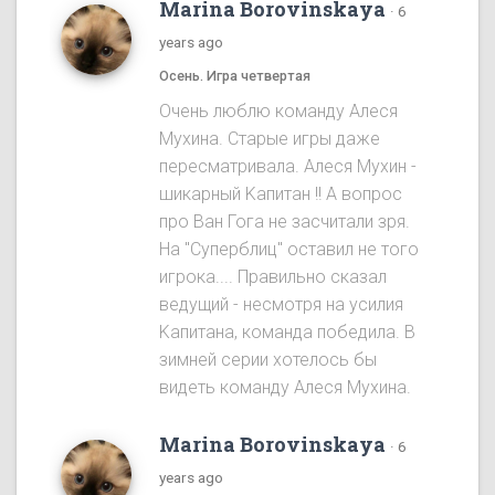
Marina Borovinskaya
·
6
years ago
Осень. Игра четвертая
Oчень люблю команду Алеся
Мухина. Старые игры даже
пересматривала. Алеся Мухин -
шикарный Kапитан !! A вопрос
про Ван Гога не засчитали зря.
На "Cуперблиц" оставил не того
игрока.... Правильно сказал
ведущий - несмотря на усилия
Kапитана, команда победила. B
зимней серии хотелось бы
видеть команду Алеся Мухинa.
Marina Borovinskaya
·
6
years ago