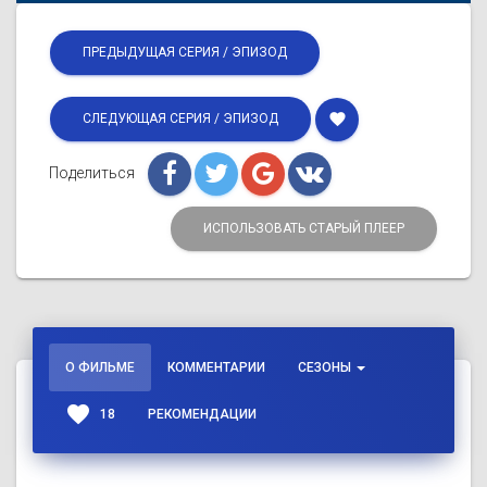
ПРЕДЫДУЩАЯ СЕРИЯ / ЭПИЗОД
favorite
СЛЕДУЮЩАЯ СЕРИЯ / ЭПИЗОД
Поделиться
ИСПОЛЬЗОВАТЬ СТАРЫЙ ПЛЕЕР
О ФИЛЬМЕ
КОММЕНТАРИИ
СЕЗОНЫ
favorite
18
РЕКОМЕНДАЦИИ