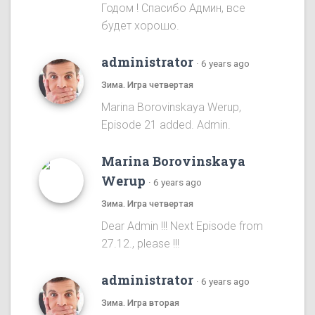
Годом ! Спасибо Админ, все
будет хорошо.
administrator
·
6 years ago
Зима. Игра четвертая
Marina Borovinskaya Werup,
Episode 21 added. Admin.
Marina Borovinskaya
Werup
·
6 years ago
Зима. Игра четвертая
Dear Admin !!! Next Episode from
27.12., please !!!
administrator
·
6 years ago
Зима. Игра вторая