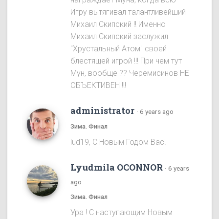
Игру вытягивал талантливейший
Михаил Скипский !! Именно
Михаил Скипский заслужил
"Хрустальный Атом" своей
блестящей игрой !!! При чем тут
Мун, вообще ?? Черемисинoв НЕ
ОБЪЕКТИВЕН !!!
administrator
·
6 years ago
Зима. Финал
lud19, С Новым Годом Вас!
Lyudmila OCONNOR
·
6 years
ago
Зима. Финал
Ура ! С наступающим Новым