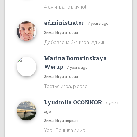
4 ая игра- отлично!
administrator
·
7 years ago
Зима. Игра вторая
Добавлена 3-я игра. Админ.
Marina Borovinskaya
Werup
·
7 years ago
Зима. Игра вторая
Tретья игра, please !!!!
Lyudmila OCONNOR
·
7 years
ago
Зима. Игра первая
Ура ! Пришла зима !