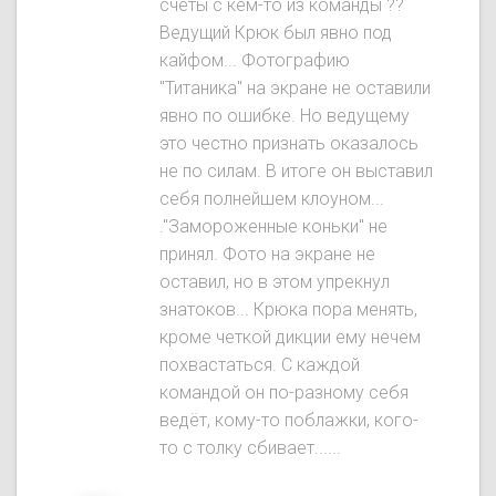
счёты с кем-то из команды ??
Ведущий Крюк был явнo под
кайфом... Фотографию
"Титаника" на экране не оставили
явно по ошибке. Но ведущему
это честно признать оказалось
не по силам. В итоге он выставил
себя полнейшем клоуном...
."Замороженные коньки" не
принял. Фото на экране не
оставил, но в этом упрекнул
знатоков... Крюка пора менять,
кроме четкой дикции ему нечем
похвастаться. С каждой
командой он по-разному себя
ведёт, кому-то поблажки, кого-
то с толку сбивает......