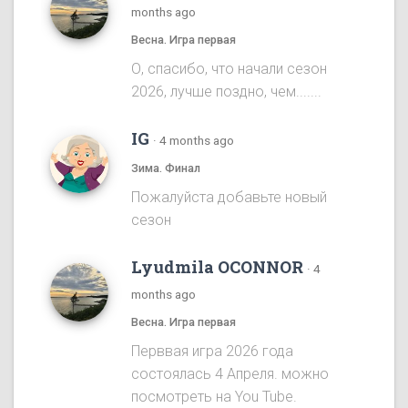
months ago
Весна. Игра первая
О, спасибо, что начали сезон
2026, лучше поздно, чем.......
IG
·
4 months ago
Зима. Финал
Пожалуйста добавьте новый
сезон
Lyudmila OCONNOR
·
4
months ago
Весна. Игра первая
Перввая игра 2026 года
состоялась 4 Апреля. можно
посмотреть на You Tube.