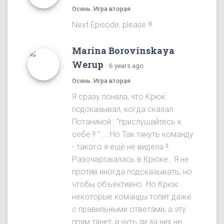
Осень. Игра вторая
Next Episode, please !!!
Marina Borovinskaya
Werup
·
6 years ago
Осень. Игра вторая
Я сразу понялa, что Крюк
подсказывал, когда сказал
Потаниной : "прислушайтесь к
себе !! ".....Ho Так тянуть команду
- такого я ещё не видела !!
Разочаровалась в Крюке.. Я не
против иногда подсказывать, но
чтобы объективно. Ho Крюк
некоторые команды топит даже
с правильными ответами, а эту
прям тянет, и чуть ли за них не