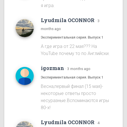
я игра.
Lyudmila OCONNOR
·
3
months ago
Экспериментальная серия. Выпуск 1
А где игра от 22 мая??? На
YouTube почему то по Английски.
igozman
·
3 months ago
Экспериментальная серия. Выпуск 1
Весна,первый финал (15 мая)-
некоторые ответы просто
несуразные.Вспоминаются игры
80-х!
Lyudmila OCONNOR
·
4