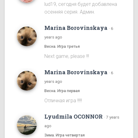
lud19, сегодня будет добавлена
осенняя серия. Админ.
Marina Borovinskaya
·
6
years ago
Весна. Игра третья
Next game, please !!!
Marina Borovinskaya
·
6
years ago
Весна. Игра первая
Отличная игра !!!!!
Lyudmila OCONNOR
·
7 years
ago
Зима. Игра четвертая