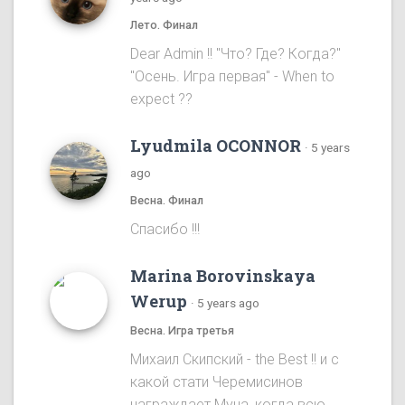
Лето. Финал
Dear Admin !! "Что? Где? Когда?"
"Осень. Игра первая" - When to
expect ??
Lyudmila OCONNOR
·
5 years
ago
Весна. Финал
Спасибо !!!
Marina Borovinskaya
Werup
·
5 years ago
Весна. Игра третья
Михаил Скипский - the Best !! и с
какой стати Черемисинов
награждает Муна, когда всю