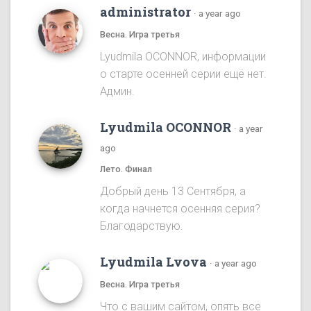
administrator
·
a year ago
Весна. Игра третья
Lyudmila OCONNOR, информации
о старте осенней серии ещё нет.
Админ.
Lyudmila OCONNOR
·
a year
ago
Лето. Финал
Добрый день 13 Сентября, а
когда начнется осенняя серия?
Благодарствую.
Lyudmila Lvova
·
a year ago
Весна. Игра третья
Что с вашим сайтом, опять все