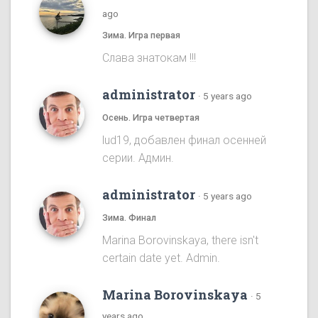
ago
Зима. Игра первая
Cлава знатокам !!!
administrator
·
5 years ago
Осень. Игра четвертая
lud19, добавлен финал осенней
серии. Админ.
administrator
·
5 years ago
Зима. Финал
Marina Borovinskaya, there isn't
certain date yet. Admin.
Marina Borovinskaya
·
5
years ago