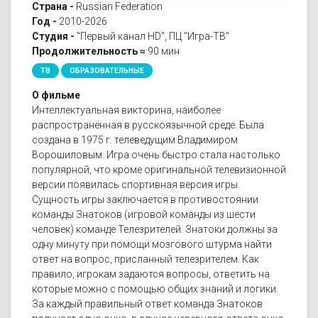
Страна -
Russian Federation
Год -
2010-2026
Студия -
"Первый канал HD", ПЦ "Игра-ТВ"
Продолжительность ≈
90 мин
ТВ
ОБРАЗОВАТЕЛЬНЫЕ
О фильме
Интеллектуальная викторина, наиболее
распространённая в русскоязычной среде. Была
создана в 1975 г. телеведущим Владимиром
Ворошиловым. Игра очень быстро стала настолько
популярной, что кроме оригинальной телевизионной
версии появилась спортивная версия игры.
Сущность игры заключается в противостоянии
команды Знатоков (игровой команды из шести
человек) команде Телезрителей. Знатоки должны за
одну минуту при помощи мозгового штурма найти
ответ на вопрос, присланный телезрителем. Как
правило, игрокам задаются вопросы, ответить на
которые можно с помощью общих знаний и логики.
За каждый правильный ответ команда Знатоков