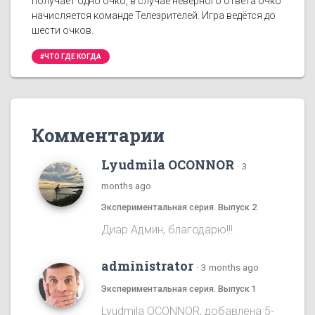
получает одно очко, в случае неверного ответа очко
начисляется команде Телезрителей. Игра ведётся до
шести очков.
#ЧТО ГДЕ КОГДА
Комментарии
Lyudmila OCONNOR
·
3
months ago
Экспериментальная серия. Выпуск 2
Диар Админ, благодарю!!!
administrator
·
3 months ago
Экспериментальная серия. Выпуск 1
Lyudmila OCONNOR, добавлена 5-