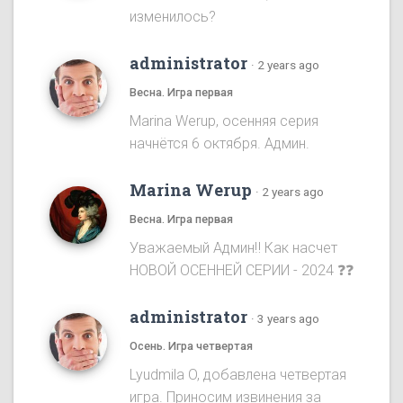
изменилось?
administrator
·
2 years ago
Весна. Игра первая
Marina Werup, осенняя серия
начнётся 6 октября. Админ.
Marina Werup
·
2 years ago
Весна. Игра первая
Уважаемый Админ‼️ Как насчет
НОВОЙ ОСЕННЕЙ СЕРИИ - 2024 ❓❓
administrator
·
3 years ago
Осень. Игра четвертая
Lyudmila O, добавлена четвертая
игра. Приносим извинения за