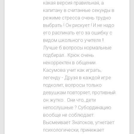
какая версия правильная, а
капитану в считанные секунды в
режиме стресса очень трудно
выбрать ! Он рискует ! И не надо
его распинать его за ошибку с
видом школьного учителя !!
Лучше б вопросы нормальные
подбирал...Крюк очень
некорректен в общении.
Касумова учит как играть,
легенду - Друзя в каждой игре
подколит, вопросы только
девушкам повторяет, противный
он жутко.. Они что, дети
непослушные ? Субординацию
вообще не соблюдает.
Высмеивает Знатокoв, угнетает
психологически, принижает