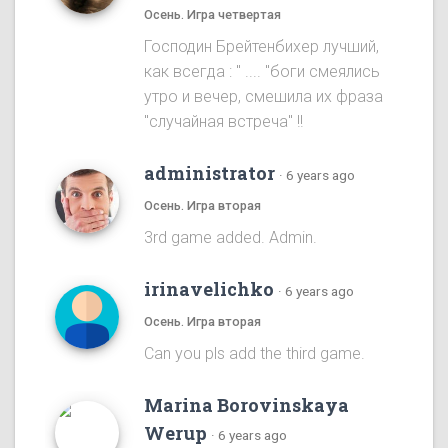
Осень. Игра четвертая
Господин Брейтенбихер лучший,
как всегда : " .... "боги смеялись
утро и вечер, смешила их фраза
"случайная встреча" !!
administrator
·
6 years ago
Осень. Игра вторая
3rd game added. Admin.
irinavelichko
·
6 years ago
Осень. Игра вторая
Can you pls add the third game.
Marina Borovinskaya
Werup
·
6 years ago