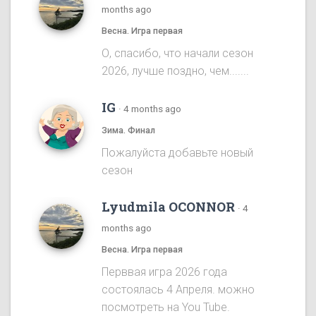
months ago
Весна. Игра первая
О, спасибо, что начали сезон
2026, лучше поздно, чем.......
IG
·
4 months ago
Зима. Финал
Пожалуйста добавьте новый
сезон
Lyudmila OCONNOR
·
4
months ago
Весна. Игра первая
Перввая игра 2026 года
состоялась 4 Апреля. можно
посмотреть на You Tube.