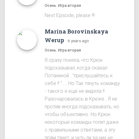
Осень. Игра вторая
Next Episode, please !!!
Marina Borovinskaya
Werup
·
6 years ago
Осень. Игра вторая
Я сразу понялa, что Крюк
подсказывал, когда сказал
Потаниной : "прислушайтесь к
себе !! ".....Ho Так тянуть команду
- такого я ещё не видела !!
Разочаровалась в Крюке.. Я не
против иногда подсказывать, но
чтобы объективно. Ho Крюк
некоторые команды топит даже
с правильными ответами, а эту
прям тянет, и чуть ли за них не