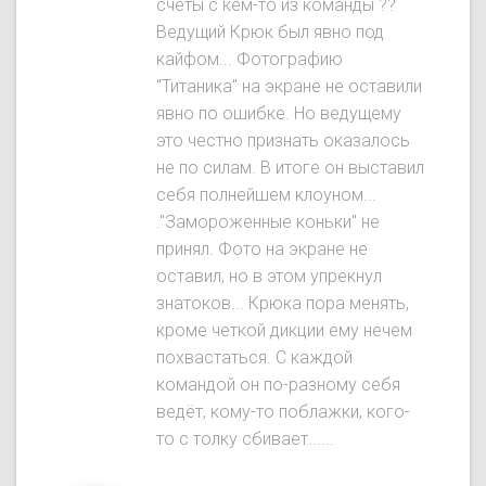
счёты с кем-то из команды ??
Ведущий Крюк был явнo под
кайфом... Фотографию
"Титаника" на экране не оставили
явно по ошибке. Но ведущему
это честно признать оказалось
не по силам. В итоге он выставил
себя полнейшем клоуном...
."Замороженные коньки" не
принял. Фото на экране не
оставил, но в этом упрекнул
знатоков... Крюка пора менять,
кроме четкой дикции ему нечем
похвастаться. С каждой
командой он по-разному себя
ведёт, кому-то поблажки, кого-
то с толку сбивает......