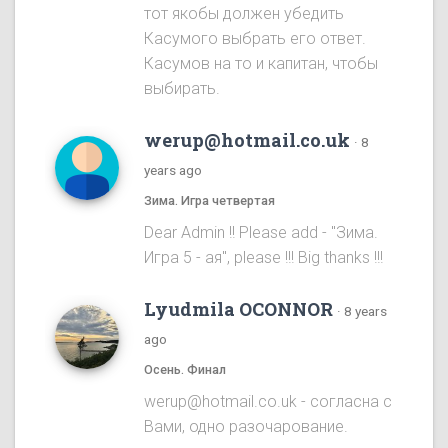
тот якобы должен убедить
Касумого выбрать его ответ.
Касумов на то и капитан, чтобы
выбирать.
werup@hotmail.co.uk
·
8
years ago
Зима. Игра четвертая
Dear Admin !! Please add - "Зима.
Игра 5 - ая", please !!! Big thanks !!!
Lyudmila OCONNOR
·
8 years
ago
Осень. Финал
werup@hotmail.co.uk - согласна с
Вами, одно разочарование.