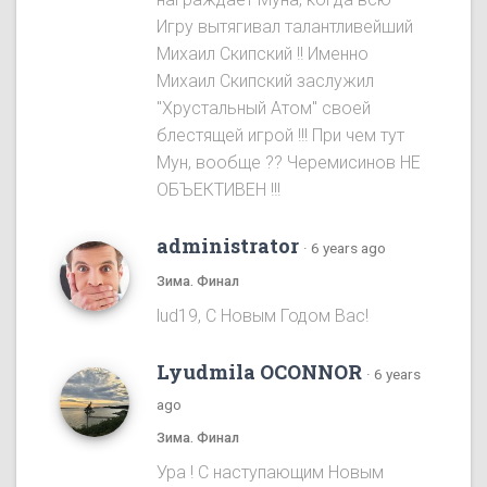
Игру вытягивал талантливейший
Михаил Скипский !! Именно
Михаил Скипский заслужил
"Хрустальный Атом" своей
блестящей игрой !!! При чем тут
Мун, вообще ?? Черемисинoв НЕ
ОБЪЕКТИВЕН !!!
administrator
·
6 years ago
Зима. Финал
lud19, С Новым Годом Вас!
Lyudmila OCONNOR
·
6 years
ago
Зима. Финал
Ура ! С наступающим Новым