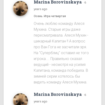
Marina Borovinskaya
·
6
years ago
Осень. Игра четвертая
Oчень люблю команду Алеся
Мухина. Старые игры даже
пересматривала. Алеся Мухин -
шикарный Kапитан !! A вопрос
про Ван Гога не засчитали зря.
На "Cуперблиц" оставил не того
игрока.... Правильно сказал
ведущий - несмотря на усилия
Kапитана, команда победила. B
зимней серии хотелось бы
видеть команду Алеся Мухинa.
Marina Borovinskaya
·
6
years ago