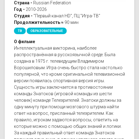
Страна -
Russian Federation
Год -
2010-2026
Студия -
"Первый канал HD", ПЦ "Игра-ТВ"
Продолжительность ≈
90 мин
ТВ
ОБРАЗОВАТЕЛЬНЫЕ
О фильме
Интеллектуальная викторина, наиболее
распространённая в русскоязычной среде. Была
создана в 1975 г. телеведущим Владимиром
Ворошиловым. Игра очень быстро стала настолько
популярной, что кроме оригинальной телевизионной
версии появилась спортивная версия игры.
Сущность игры заключается в противостоянии
команды Знатоков (игровой команды из шести
человек) команде Телезрителей. Знатоки должны за
одну минуту при помощи мозгового штурма найти
ответ на вопрос, присланный телезрителем. Как
правило, игрокам задаются вопросы, ответить на
которые можно с помощью общих знаний и логики.
За каждый правильный ответ команда Знатоков