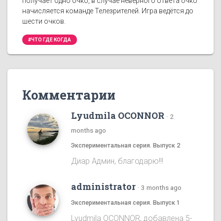
получает одно очко, в случае неверного ответа очко
начисляется команде Телезрителей. Игра ведётся до
шести очков.
#ЧТО ГДЕ КОГДА
Комментарии
Lyudmila OCONNOR
·
2
months ago
Экспериментальная серия. Выпуск 2
Диар Админ, благодарю!!!
administrator
·
3 months ago
Экспериментальная серия. Выпуск 1
Lyudmila OCONNOR, добавлена 5-