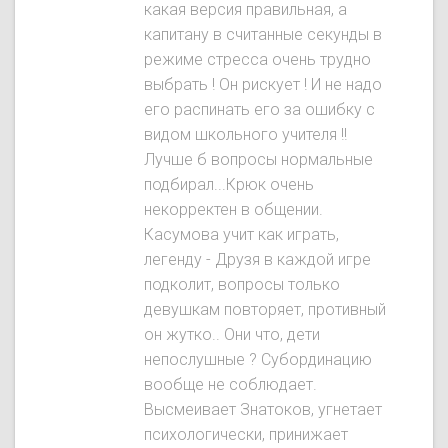
какая версия правильная, а
капитану в считанные секунды в
режиме стресса очень трудно
выбрать ! Он рискует ! И не надо
его распинать его за ошибку с
видом школьного учителя !!
Лучше б вопросы нормальные
подбирал...Крюк очень
некорректен в общении.
Касумова учит как играть,
легенду - Друзя в каждой игре
подколит, вопросы только
девушкам повторяет, противный
он жутко.. Они что, дети
непослушные ? Субординацию
вообще не соблюдает.
Высмеивает Знатокoв, угнетает
психологически, принижает