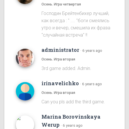
Осень. Игра четвертая
Господин Брейтенбихер лучший,
как всегда : " .... "боги смеялись
утро и вечер, смешила их фраза
"случайная встреча" !!
administrator
·
6 years ago
Осень. Игра вторая
3rd game added. Admin.
irinavelichko
·
6 years ago
Осень. Игра вторая
Can you pls add the third game.
Marina Borovinskaya
Werup
·
6 years ago