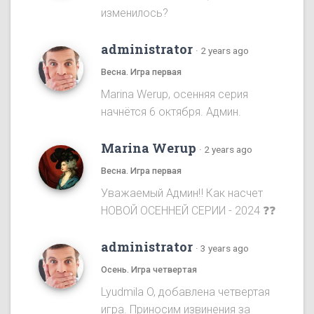
изменилось?
administrator
·
2 years ago
Весна. Игра первая
Marina Werup, осенняя серия
начнётся 6 октября. Админ.
Marina Werup
·
2 years ago
Весна. Игра первая
Уважаемый Админ‼️ Как насчет
НОВОЙ ОСЕННЕЙ СЕРИИ - 2024 ❓❓
administrator
·
3 years ago
Осень. Игра четвертая
Lyudmila O, добавлена четвертая
игра. Приносим извинения за