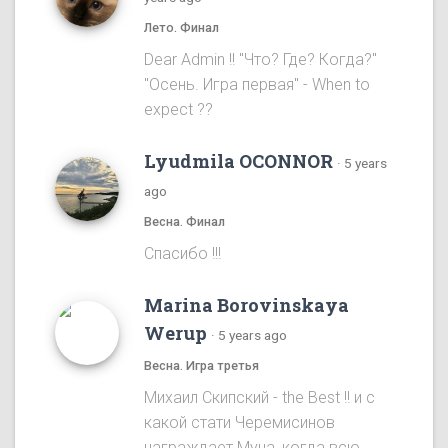
Лето. Финал
Dear Admin !! "Что? Где? Когда?"
"Осень. Игра первая" - When to
expect ??
Lyudmila OCONNOR
·
5 years
ago
Весна. Финал
Спасибо !!!
Marina Borovinskaya
Werup
·
5 years ago
Весна. Игра третья
Михаил Скипский - the Best !! и с
какой стати Черемисинов
награждает Муна, когда всю