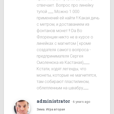
отвечает. Вопрос про линейку
тупой ,,,,,,, Можно 1.000
применений ей найти !! Какая дичь
с метром, и доставанием из
фонтанов монет !! Da Во
Флоренции никто не в курсе о
линейках с магнитом ( кроме
создателя самого вопроса -
предпринимателя Сергея
Смоленюка из Кастаная),,,,,,,,
Kстати, ходят легенды, что
монеты, которые не магнитятся,
там собирают пластилином,
облепленным на швабру,,,,,,,
administrator
·
6 years ago
Зима. Игра вторая