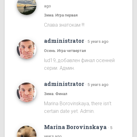
ago
Зима. Игра первая
Cлава знатокам !!!
administrator
·
5 years ago
Осень. Игра четвертая
lud19, добавлен финал осенней
серии. Админ.
administrator
·
5 years ago
Зима. Финал
Marina Borovinskaya, there isn't
certain date yet. Admin.
Marina Borovinskaya
·
5
years ago