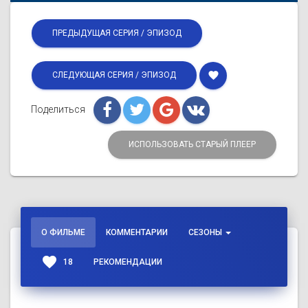
ПРЕДЫДУЩАЯ СЕРИЯ / ЭПИЗОД
favorite
СЛЕДУЮЩАЯ СЕРИЯ / ЭПИЗОД
Поделиться
ИСПОЛЬЗОВАТЬ СТАРЫЙ ПЛЕЕР
О ФИЛЬМЕ
КОММЕНТАРИИ
СЕЗОНЫ
favorite
18
РЕКОМЕНДАЦИИ