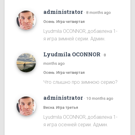
administrator
·
8 months ago
Осень. Игра четвертая
Lyudmila OCONNOR, добавлена 1-
я игра зимней серии. Админ.
Lyudmila OCONNOR
·
8
months ago
Осень. Игра четвертая
Что слышно про зимнюю серию?
administrator
·
10 months ago
Весна. Игра третья
Lyudmila OCONNOR, добавлена 1-
я игра осенней серии. Админ.