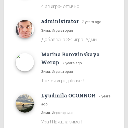
4 ая игра- отлично!
administrator
·
7 years ago
Зима. Игра вторая
Добавлена 3-я игра. Админ.
Marina Borovinskaya
Werup
·
7 years ago
Зима. Игра вторая
Tретья игра, please !!!!
Lyudmila OCONNOR
·
7 years
ago
Зима. Игра первая
Ура ! Пришла зима !