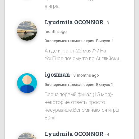
я игра.
Lyudmila OCONNOR
·
3
months ago
Экспериментальная серия. Выпуск 1
А где игра от 22 мая??? На
YouTube почему то по Английски.
igozman
·
3 months ago
Экспериментальная серия. Выпуск 1
Весна,первый финал (15 мая)-
некоторые ответы просто
несуразные.Вспоминаются игры
80-х!
Lyudmila OCONNOR
·
4