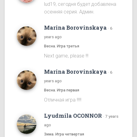
lud19, сегодня будет добавлена
осенняя серия. Админ.
Marina Borovinskaya
·
6
years ago
Весна. Игра третья
Next game, please !!!
Marina Borovinskaya
·
6
years ago
Весна. Игра первая
Отличная игра !!!!!
Lyudmila OCONNOR
·
7 years
ago
Зима. Игра четвертая