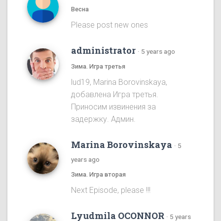
Весна
Please post new ones
administrator
·
5 years ago
Зима. Игра третья
lud19, Marina Borovinskaya,
добавлена Игра третья.
Приносим извинения за
задержку. Админ.
Marina Borovinskaya
·
5
years ago
Зима. Игра вторая
Next Episode, please !!!
Lyudmila OCONNOR
·
5 years