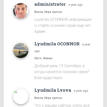
administrator
·
a year ago
Весна. Игра третья
Lyudmila OCONNOR, информации
о старте осенней серии ещё нет.
Админ.
Lyudmila OCONNOR
·
a year
ago
Лето. Финал
Добрый день 13 Сентября, а
когда начнется осенняя серия?
Благодарствую.
Lyudmila Lvova
·
a year ago
Весна. Игра третья
Что с вашим сайтом, опять все