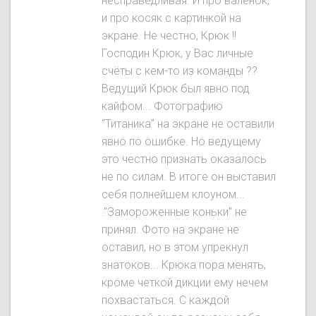
несправедливая. И про валенок,
и про косяк с картинкой на
экране. Не честно, Крюк !!
Господин Крюк, у Вас личные
счёты с кем-то из команды ??
Ведущий Крюк был явнo под
кайфом... Фотографию
"Титаника" на экране не оставили
явно по ошибке. Но ведущему
это честно признать оказалось
не по силам. В итоге он выставил
себя полнейшем клоуном...
."Замороженные коньки" не
принял. Фото на экране не
оставил, но в этом упрекнул
знатоков... Крюка пора менять,
кроме четкой дикции ему нечем
похвастаться. С каждой