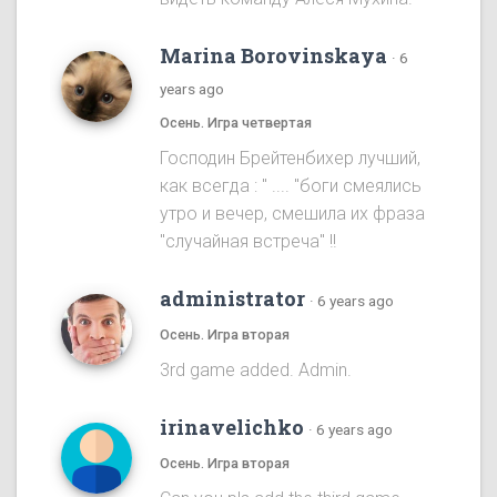
Marina Borovinskaya
·
6
years ago
Осень. Игра четвертая
Господин Брейтенбихер лучший,
как всегда : " .... "боги смеялись
утро и вечер, смешила их фраза
"случайная встреча" !!
administrator
·
6 years ago
Осень. Игра вторая
3rd game added. Admin.
irinavelichko
·
6 years ago
Осень. Игра вторая