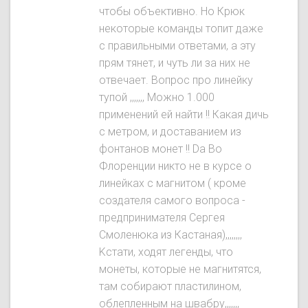
чтобы объективно. Ho Крюк
некоторые команды топит даже
с правильными ответами, а эту
прям тянет, и чуть ли за них не
отвечает. Вопрос про линейку
тупой ,,,,,,, Можно 1.000
применений ей найти !! Какая дичь
с метром, и доставанием из
фонтанов монет !! Da Во
Флоренции никто не в курсе о
линейках с магнитом ( кроме
создателя самого вопроса -
предпринимателя Сергея
Смоленюка из Кастаная),,,,,,,,
Kстати, ходят легенды, что
монеты, которые не магнитятся,
там собирают пластилином,
облепленным на швабру,,,,,,,