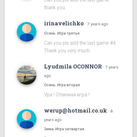
thank you.
irinavelichko
·
7 years ago
Осень. Игра третья
Can you pls add the last game #4.
Thank you very much.
Lyudmila OCONNOR
·
7 years
ago
Осень. Игра вторая
Ура ! Отличная игра !
werup@hotmail.co.uk
·
8
years ago
Зима. Игра четвертая