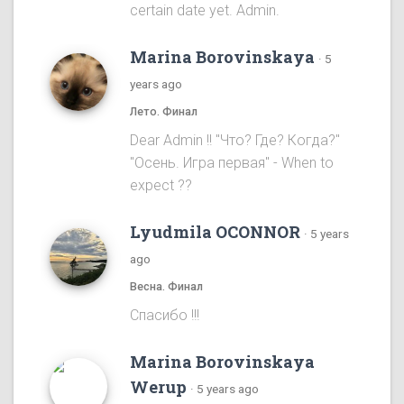
certain date yet. Admin.
Marina Borovinskaya
·
5
years ago
Лето. Финал
Dear Admin !! "Что? Где? Когда?"
"Осень. Игра первая" - When to
expect ??
Lyudmila OCONNOR
·
5 years
ago
Весна. Финал
Спасибо !!!
Marina Borovinskaya
Werup
·
5 years ago