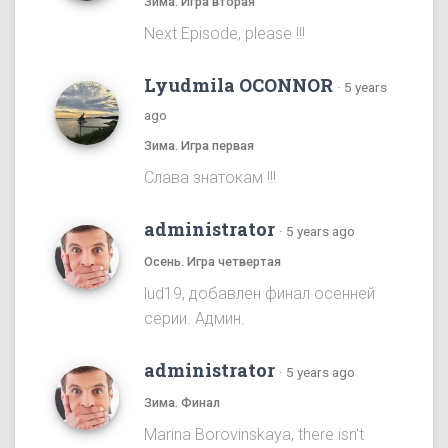
Зима. Игра вторая
Next Episode, please !!!
Lyudmila OCONNOR
·
5 years
ago
Зима. Игра первая
Cлава знатокам !!!
administrator
·
5 years ago
Осень. Игра четвертая
lud19, добавлен финал осенней
серии. Админ.
administrator
·
5 years ago
Зима. Финал
Marina Borovinskaya, there isn't