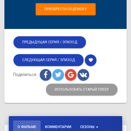
ПРИОБРЕСТИ ПОДПИСКУ
ПРЕДЫДУЩАЯ СЕРИЯ / ЭПИЗОД
favorite
СЛЕДУЮЩАЯ СЕРИЯ / ЭПИЗОД
Поделиться
ИСПОЛЬЗОВАТЬ СТАРЫЙ ПЛЕЕР
О ФИЛЬМЕ
КОММЕНТАРИИ
СЕЗОНЫ