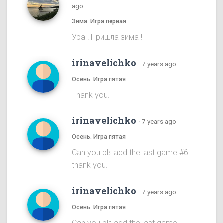
ago
Зима. Игра первая
Ура ! Пришла зима !
irinavelichko
·
7 years ago
Осень. Игра пятая
Thank you.
irinavelichko
·
7 years ago
Осень. Игра пятая
Can you pls add the last game #6.
thank you.
irinavelichko
·
7 years ago
Осень. Игра пятая
Can you pls add the last game.