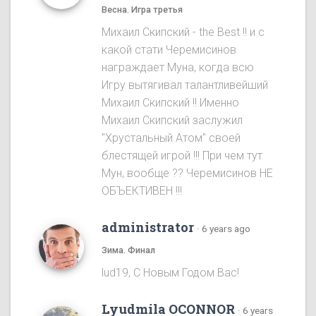
Весна. Игра третья
Михаил Скипский - the Best !! и с
какой стати Черемисинов
награждает Муна, когда всю
Игру вытягивал талантливейший
Михаил Скипский !! Именно
Михаил Скипский заслужил
"Хрустальный Атом" своей
блестящей игрой !!! При чем тут
Мун, вообще ?? Черемисинoв НЕ
ОБЪЕКТИВЕН !!!
administrator
·
6 years ago
Зима. Финал
lud19, С Новым Годом Вас!
Lyudmila OCONNOR
·
6 years