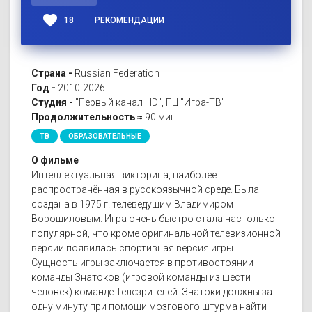
favorite
18
РЕКОМЕНДАЦИИ
Страна -
Russian Federation
Год -
2010-2026
Студия -
"Первый канал HD", ПЦ "Игра-ТВ"
Продолжительность ≈
90 мин
ТВ
ОБРАЗОВАТЕЛЬНЫЕ
О фильме
Интеллектуальная викторина, наиболее
распространённая в русскоязычной среде. Была
создана в 1975 г. телеведущим Владимиром
Ворошиловым. Игра очень быстро стала настолько
популярной, что кроме оригинальной телевизионной
версии появилась спортивная версия игры.
Сущность игры заключается в противостоянии
команды Знатоков (игровой команды из шести
человек) команде Телезрителей. Знатоки должны за
одну минуту при помощи мозгового штурма найти