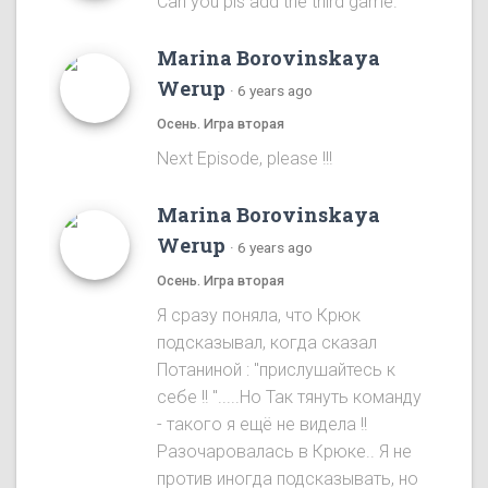
Can you pls add the third game.
Marina Borovinskaya
Werup
·
6 years ago
Осень. Игра вторая
Next Episode, please !!!
Marina Borovinskaya
Werup
·
6 years ago
Осень. Игра вторая
Я сразу понялa, что Крюк
подсказывал, когда сказал
Потаниной : "прислушайтесь к
себе !! ".....Ho Так тянуть команду
- такого я ещё не видела !!
Разочаровалась в Крюке.. Я не
против иногда подсказывать, но