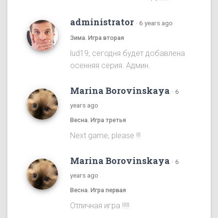
administrator
·
6 years ago
Зима. Игра вторая
lud19, сегодня будет добавлена
осенняя серия. Админ.
Marina Borovinskaya
·
6
years ago
Весна. Игра третья
Next game, please !!!
Marina Borovinskaya
·
6
years ago
Весна. Игра первая
Отличная игра !!!!!