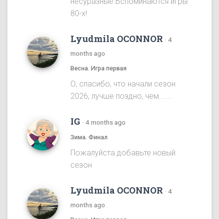
несуразные.Вспоминаются игры
80-х!
Lyudmila OCONNOR
·
4
months ago
Весна. Игра первая
О, спасибо, что начали сезон
2026, лучше поздно, чем.......
IG
·
4 months ago
Зима. Финал
Пожалуйста добавьте новый
сезон
Lyudmila OCONNOR
·
4
months ago