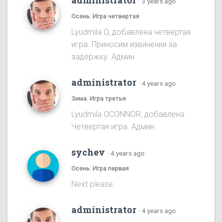
administrator
·
3 years ago
Осень. Игра четвертая
Lyudmila O, добавлена четвертая
игра. Приносим извинения за
задержку. Админ.
administrator
·
4 years ago
Зима. Игра третья
Lyudmila OCONNOR, добавлена
Четвертая игра. Админ.
sychev
·
4 years ago
Осень. Игра первая
Next please
administrator
·
4 years ago