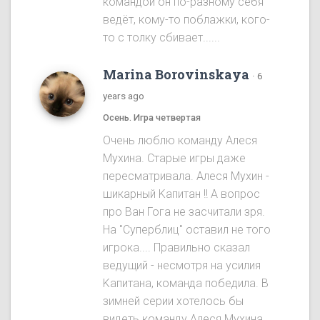
командой он по-разному себя
ведёт, кому-то поблажки, кого-
то с толку сбивает......
Marina Borovinskaya
·
6
years ago
Осень. Игра четвертая
Oчень люблю команду Алеся
Мухина. Старые игры даже
пересматривала. Алеся Мухин -
шикарный Kапитан !! A вопрос
про Ван Гога не засчитали зря.
На "Cуперблиц" оставил не того
игрока.... Правильно сказал
ведущий - несмотря на усилия
Kапитана, команда победила. B
зимней серии хотелось бы
видеть команду Алеся Мухинa.