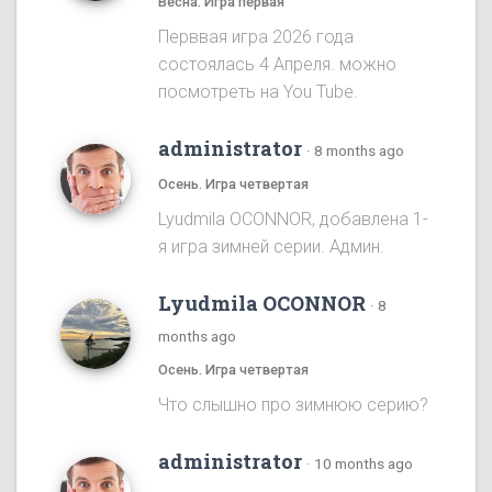
Весна. Игра первая
Перввая игра 2026 года
состоялась 4 Апреля. можно
посмотреть на You Tube.
administrator
·
8 months ago
Осень. Игра четвертая
Lyudmila OCONNOR, добавлена 1-
я игра зимней серии. Админ.
Lyudmila OCONNOR
·
8
months ago
Осень. Игра четвертая
Что слышно про зимнюю серию?
administrator
·
10 months ago