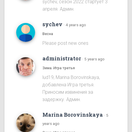
sychev, сезон 2022 стартует 3
апреля. Админ.
sychev
·
4 years ago
Весна
Please post new ones
administrator
·
5 years ago
Зима. Игра третья
lud19, Marina Borovinskaya,
добавлена Игра третья.
Приносим извинения за
задержку. Админ.
Marina Borovinskaya
·
5
years ago