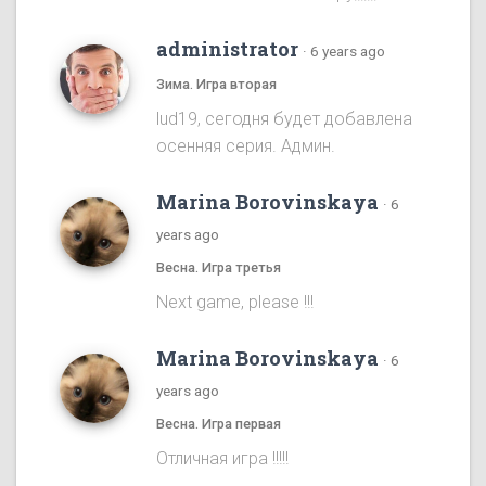
administrator
·
6 years ago
Зима. Игра вторая
lud19, сегодня будет добавлена
осенняя серия. Админ.
Marina Borovinskaya
·
6
years ago
Весна. Игра третья
Next game, please !!!
Marina Borovinskaya
·
6
years ago
Весна. Игра первая
Отличная игра !!!!!