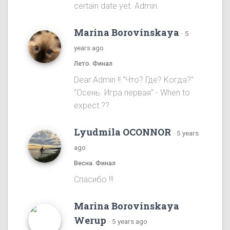
certain date yet. Admin.
Marina Borovinskaya
·
5
years ago
Лето. Финал
Dear Admin !! "Что? Где? Когда?"
"Осень. Игра первая" - When to
expect ??
Lyudmila OCONNOR
·
5 years
ago
Весна. Финал
Спасибо !!!
Marina Borovinskaya
Werup
·
5 years ago