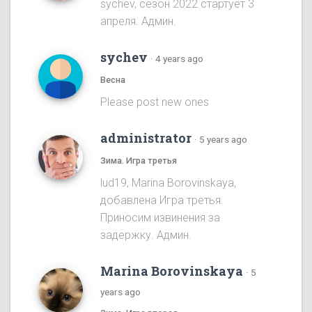
sychev, сезон 2022 стартует 3
апреля. Админ.
sychev
·
4 years ago
Весна
Please post new ones
administrator
·
5 years ago
Зима. Игра третья
lud19, Marina Borovinskaya,
добавлена Игра третья.
Приносим извинения за
задержку. Админ.
Marina Borovinskaya
·
5
years ago