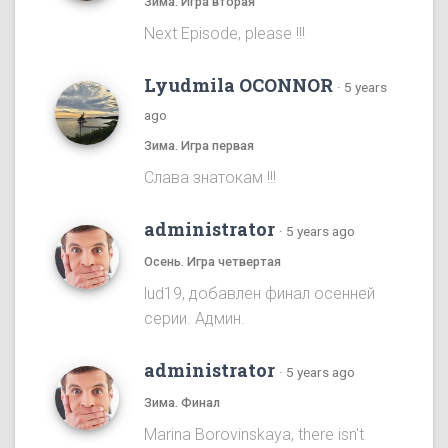
Зима. Игра вторая
Next Episode, please !!!
Lyudmila OCONNOR
·
5 years
ago
Зима. Игра первая
Cлава знатокам !!!
administrator
·
5 years ago
Осень. Игра четвертая
lud19, добавлен финал осенней
серии. Админ.
administrator
·
5 years ago
Зима. Финал
Marina Borovinskaya, there isn't