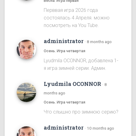
Весна. Игра первая
Перввая игра 2026 года
состоялась 4 Апреля. можно
посмотреть на You Tube.
administrator
·
8 months ago
Осень. Игра четвертая
Lyudmila OCONNOR, добавлена 1-
я игра зимней серии. Админ.
Lyudmila OCONNOR
·
8
months ago
Осень. Игра четвертая
Что слышно про зимнюю серию?
administrator
·
10 months ago