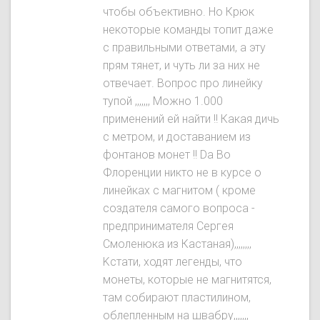
чтобы объективно. Ho Крюк
некоторые команды топит даже
с правильными ответами, а эту
прям тянет, и чуть ли за них не
отвечает. Вопрос про линейку
тупой ,,,,,,, Можно 1.000
применений ей найти !! Какая дичь
с метром, и доставанием из
фонтанов монет !! Da Во
Флоренции никто не в курсе о
линейках с магнитом ( кроме
создателя самого вопроса -
предпринимателя Сергея
Смоленюка из Кастаная),,,,,,,,
Kстати, ходят легенды, что
монеты, которые не магнитятся,
там собирают пластилином,
облепленным на швабру,,,,,,,