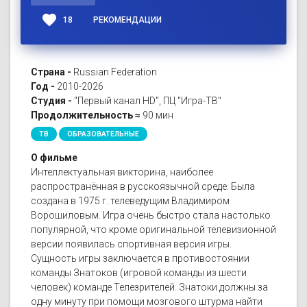
favorite
18
РЕКОМЕНДАЦИИ
Страна -
Russian Federation
Год -
2010-2026
Студия -
"Первый канал HD", ПЦ "Игра-ТВ"
Продолжительность ≈
90 мин
ТВ
ОБРАЗОВАТЕЛЬНЫЕ
О фильме
Интеллектуальная викторина, наиболее
распространённая в русскоязычной среде. Была
создана в 1975 г. телеведущим Владимиром
Ворошиловым. Игра очень быстро стала настолько
популярной, что кроме оригинальной телевизионной
версии появилась спортивная версия игры.
Сущность игры заключается в противостоянии
команды Знатоков (игровой команды из шести
человек) команде Телезрителей. Знатоки должны за
одну минуту при помощи мозгового штурма найти