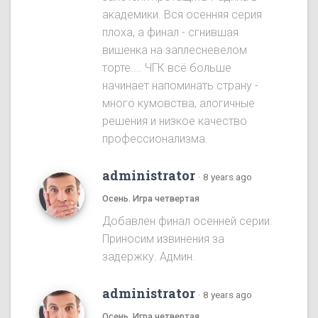
академики. Вся осенняя серия
плоха, а финал - сгнившая
вишенка на заплесневелом
торте.... ЧГК всё больше
начинает напоминать страну -
много кумовства, алогичные
решения и низкое качество
профессионализма.
administrator
·
8 years ago
Осень. Игра четвертая
Добавлен финал осенней серии.
Приносим извинения за
задержку. Админ.
administrator
·
8 years ago
Осень. Игра четвертая