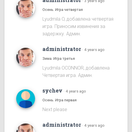
administrator
·
3 years ago
Осень. Игра четвертая
Lyudmila O, добавлена четвертая
игра. Приносим извинения за
задержку. Админ.
administrator
·
4 years ago
Зима. Игра третья
Lyudmila OCONNOR, добавлена
Четвертая игра. Админ.
sychev
·
4 years ago
Осень. Игра первая
Next please
administrator
·
4 years ago