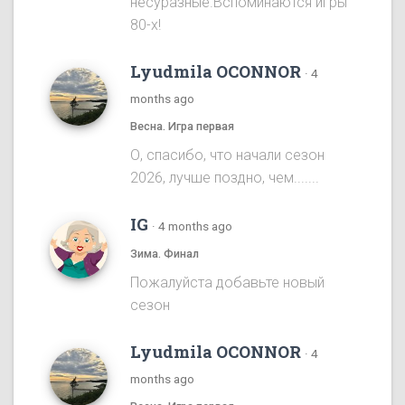
несуразные.Вспоминаются игры
80-х!
Lyudmila OCONNOR
·
4
months ago
Весна. Игра первая
О, спасибо, что начали сезон
2026, лучше поздно, чем.......
IG
·
4 months ago
Зима. Финал
Пожалуйста добавьте новый
сезон
Lyudmila OCONNOR
·
4
months ago