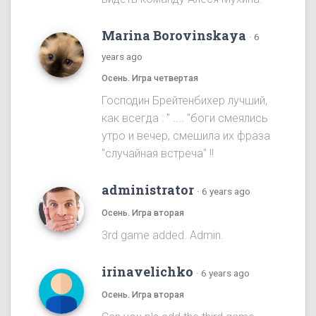
Marina Borovinskaya
·
6
years ago
Осень. Игра четвертая
Господин Брейтенбихер лучший,
как всегда : " .... "боги смеялись
утро и вечер, смешила их фраза
"случайная встреча" !!
administrator
·
6 years ago
Осень. Игра вторая
3rd game added. Admin.
irinavelichko
·
6 years ago
Осень. Игра вторая