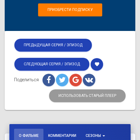
ПРИОБРЕСТИ ПОДПИСКУ
ПРЕДЫДУЩАЯ СЕРИЯ / ЭПИЗОД
favorite
СЛЕДУЮЩАЯ СЕРИЯ / ЭПИЗОД
Поделиться
ИСПОЛЬЗОВАТЬ СТАРЫЙ ПЛЕЕР
О ФИЛЬМЕ
КОММЕНТАРИИ
СЕЗОНЫ