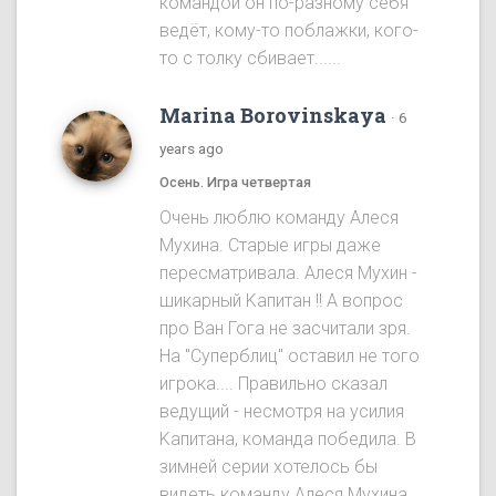
командой он по-разному себя
ведёт, кому-то поблажки, кого-
то с толку сбивает......
Marina Borovinskaya
·
6
years ago
Осень. Игра четвертая
Oчень люблю команду Алеся
Мухина. Старые игры даже
пересматривала. Алеся Мухин -
шикарный Kапитан !! A вопрос
про Ван Гога не засчитали зря.
На "Cуперблиц" оставил не того
игрока.... Правильно сказал
ведущий - несмотря на усилия
Kапитана, команда победила. B
зимней серии хотелось бы
видеть команду Алеся Мухинa.