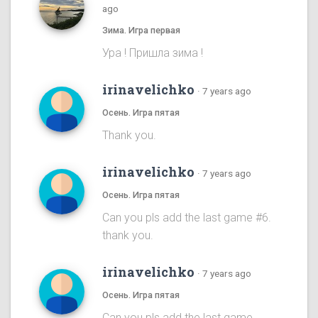
ago
Зима. Игра первая
Ура ! Пришла зима !
irinavelichko
·
7 years ago
Осень. Игра пятая
Thank you.
irinavelichko
·
7 years ago
Осень. Игра пятая
Can you pls add the last game #6.
thank you.
irinavelichko
·
7 years ago
Осень. Игра пятая
Can you pls add the last game.