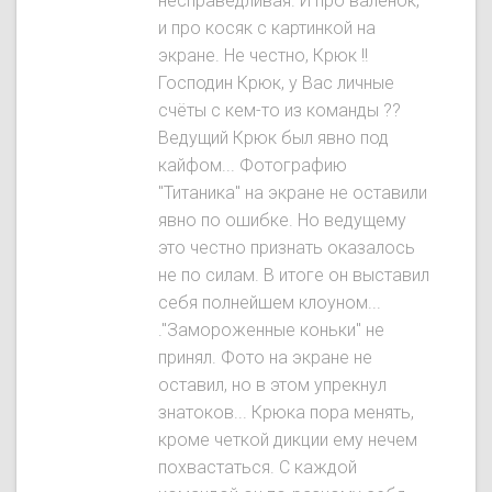
несправедливая. И про валенок,
и про косяк с картинкой на
экране. Не честно, Крюк !!
Господин Крюк, у Вас личные
счёты с кем-то из команды ??
Ведущий Крюк был явнo под
кайфом... Фотографию
"Титаника" на экране не оставили
явно по ошибке. Но ведущему
это честно признать оказалось
не по силам. В итоге он выставил
себя полнейшем клоуном...
."Замороженные коньки" не
принял. Фото на экране не
оставил, но в этом упрекнул
знатоков... Крюка пора менять,
кроме четкой дикции ему нечем
похвастаться. С каждой