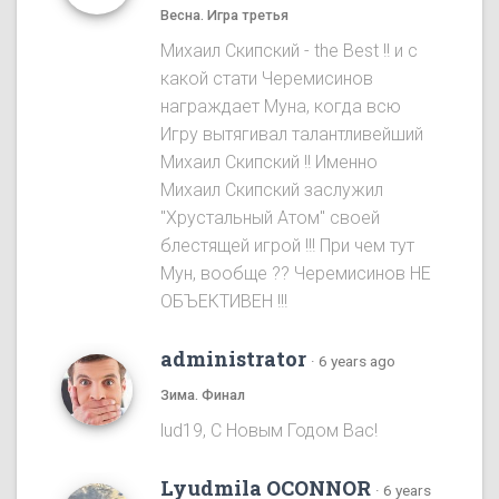
Весна. Игра третья
Михаил Скипский - the Best !! и с
какой стати Черемисинов
награждает Муна, когда всю
Игру вытягивал талантливейший
Михаил Скипский !! Именно
Михаил Скипский заслужил
"Хрустальный Атом" своей
блестящей игрой !!! При чем тут
Мун, вообще ?? Черемисинoв НЕ
ОБЪЕКТИВЕН !!!
administrator
·
6 years ago
Зима. Финал
lud19, С Новым Годом Вас!
Lyudmila OCONNOR
·
6 years