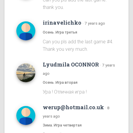
thank you.
irinavelichko
·
7 years ago
Осень. Игра третья
Can you pls add the last game #4.
Thank you very much.
Lyudmila OCONNOR
·
7 years
ago
Осень. Игра вторая
Ура ! Отличная игра !
werup@hotmail.co.uk
·
8
years ago
Зима. Игра четвертая