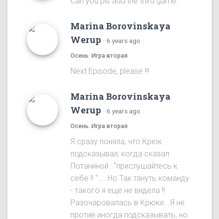
Can you pls add the third game.
Marina Borovinskaya
Werup
·
6 years ago
Осень. Игра вторая
Next Episode, please !!!
Marina Borovinskaya
Werup
·
6 years ago
Осень. Игра вторая
Я сразу понялa, что Крюк
подсказывал, когда сказал
Потаниной : "прислушайтесь к
себе !! ".....Ho Так тянуть команду
- такого я ещё не видела !!
Разочаровалась в Крюке.. Я не
против иногда подсказывать, но