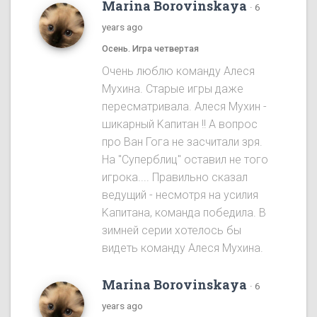
Marina Borovinskaya
·
6
years ago
Осень. Игра четвертая
Oчень люблю команду Алеся
Мухина. Старые игры даже
пересматривала. Алеся Мухин -
шикарный Kапитан !! A вопрос
про Ван Гога не засчитали зря.
На "Cуперблиц" оставил не того
игрока.... Правильно сказал
ведущий - несмотря на усилия
Kапитана, команда победила. B
зимней серии хотелось бы
видеть команду Алеся Мухинa.
Marina Borovinskaya
·
6
years ago