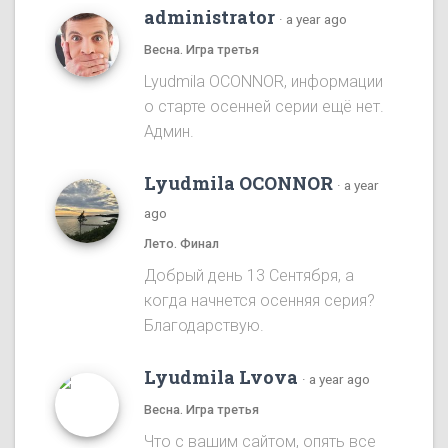
administrator
·
a year ago
Весна. Игра третья
Lyudmila OCONNOR, информации
о старте осенней серии ещё нет.
Админ.
Lyudmila OCONNOR
·
a year
ago
Лето. Финал
Добрый день 13 Сентября, а
когда начнется осенняя серия?
Благодарствую.
Lyudmila Lvova
·
a year ago
Весна. Игра третья
Что с вашим сайтом, опять все