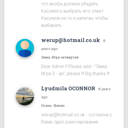
тот якобы должен убедить
Касумого выбрать его ответ.
Касумов на то и капитан, чтобы
выбирать.
werup@hotmail.co.uk
·
8
years ago
Зима. Игра четвертая
Dear Admin !! Please add - "Зима.
Игра 5 - ая", please !!! Big thanks !!!
Lyudmila OCONNOR
·
8 years
ago
Осень. Финал
werup@hotmail.co.uk - согласна с
Вами, одно разочарование.