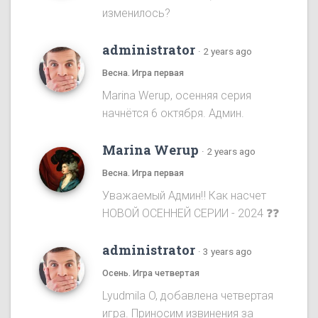
изменилось?
administrator
·
2 years ago
Весна. Игра первая
Marina Werup, осенняя серия
начнётся 6 октября. Админ.
Marina Werup
·
2 years ago
Весна. Игра первая
Уважаемый Админ‼️ Как насчет
НОВОЙ ОСЕННЕЙ СЕРИИ - 2024 ❓❓
administrator
·
3 years ago
Осень. Игра четвертая
Lyudmila O, добавлена четвертая
игра. Приносим извинения за