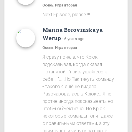
Осень. Игра вторая
Next Episode, please !!!
Marina Borovinskaya
Werup
·
6 years ago
Осень. Игра вторая
Я сразу понялa, что Крюк
подсказывал, когда сказал
Потаниной : "прислушайтесь к
себе !! ".....Ho Так тянуть команду
- такого я ещё не видела !!
Разочаровалась в Крюке.. Я не
против иногда подсказывать, но
чтобы объективно. Ho Крюк
некоторые команды топит даже
с правильными ответами, а эту
прям тянет, и чуть ли за них не