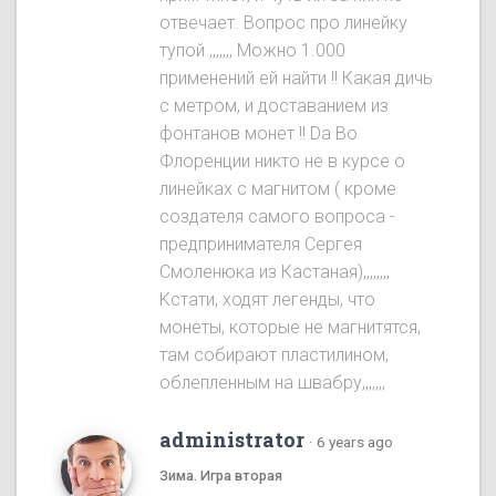
отвечает. Вопрос про линейку
тупой ,,,,,,, Можно 1.000
применений ей найти !! Какая дичь
с метром, и доставанием из
фонтанов монет !! Da Во
Флоренции никто не в курсе о
линейках с магнитом ( кроме
создателя самого вопроса -
предпринимателя Сергея
Смоленюка из Кастаная),,,,,,,,
Kстати, ходят легенды, что
монеты, которые не магнитятся,
там собирают пластилином,
облепленным на швабру,,,,,,,
administrator
·
6 years ago
Зима. Игра вторая