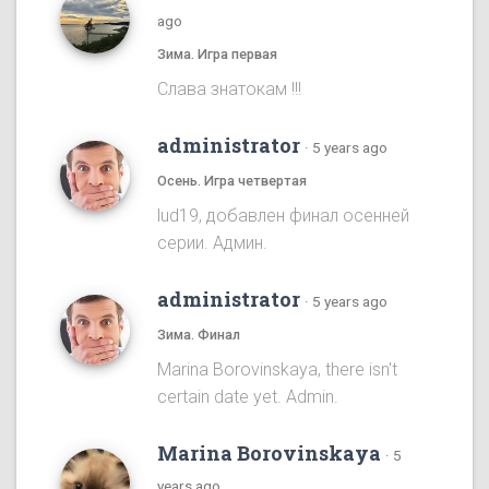
ago
Зима. Игра первая
Cлава знатокам !!!
administrator
·
5 years ago
Осень. Игра четвертая
lud19, добавлен финал осенней
серии. Админ.
administrator
·
5 years ago
Зима. Финал
Marina Borovinskaya, there isn't
certain date yet. Admin.
Marina Borovinskaya
·
5
years ago