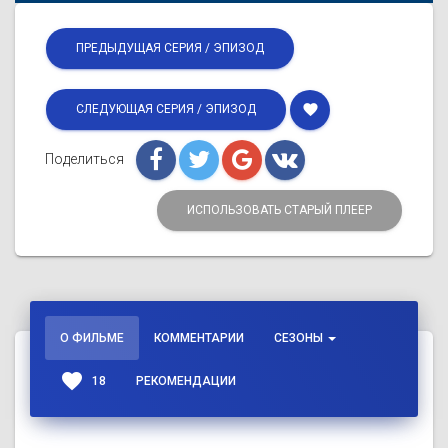
ПРЕДЫДУЩАЯ СЕРИЯ / ЭПИЗОД
favorite
СЛЕДУЮЩАЯ СЕРИЯ / ЭПИЗОД
Поделиться
ИСПОЛЬЗОВАТЬ СТАРЫЙ ПЛЕЕР
О ФИЛЬМЕ
КОММЕНТАРИИ
СЕЗОНЫ
favorite
18
РЕКОМЕНДАЦИИ