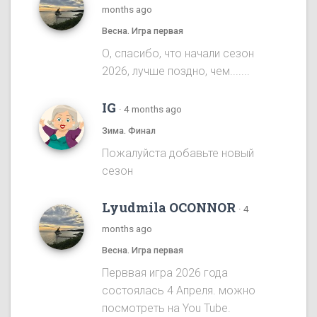
months ago
Весна. Игра первая
О, спасибо, что начали сезон
2026, лучше поздно, чем.......
IG
·
4 months ago
Зима. Финал
Пожалуйста добавьте новый
сезон
Lyudmila OCONNOR
·
4
months ago
Весна. Игра первая
Перввая игра 2026 года
состоялась 4 Апреля. можно
посмотреть на You Tube.