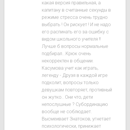
какая версия правильная, а
капитану в считанные секунды в
режиме стресса очень трудно
выбрать ! Он рискует ! И не надо
его распинать его за ошибку с
видом школьного учителя !!
Лучше б вопросы нормальные
подбирал...Крюк очень
некорректен в общении.
Касумова учит как играть,
легенду - Друзя в каждой игре
подколит, вопросы только
девушкам повторяет, противный
он жутко.. Они что, дети
непослушные ? Субординацию
вообще не соблюдает.
Высмеивает Знатокoв, угнетает
психологически, принижает