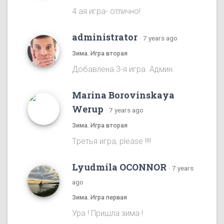
4 ая игра- отлично!
administrator
·
7 years ago
Зима. Игра вторая
Добавлена 3-я игра. Админ.
Marina Borovinskaya
Werup
·
7 years ago
Зима. Игра вторая
Tретья игра, please !!!!
Lyudmila OCONNOR
·
7 years
ago
Зима. Игра первая
Ура ! Пришла зима !