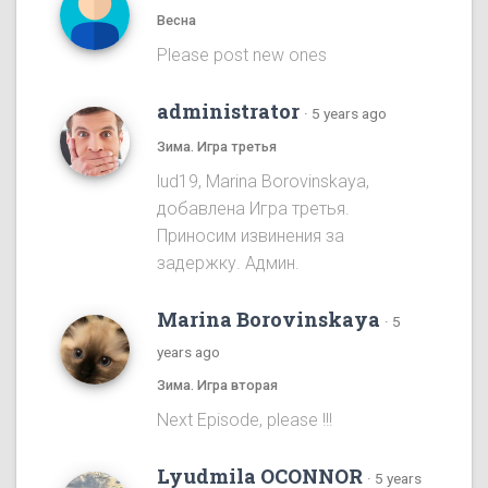
Весна
Please post new ones
administrator
·
5 years ago
Зима. Игра третья
lud19, Marina Borovinskaya,
добавлена Игра третья.
Приносим извинения за
задержку. Админ.
Marina Borovinskaya
·
5
years ago
Зима. Игра вторая
Next Episode, please !!!
Lyudmila OCONNOR
·
5 years