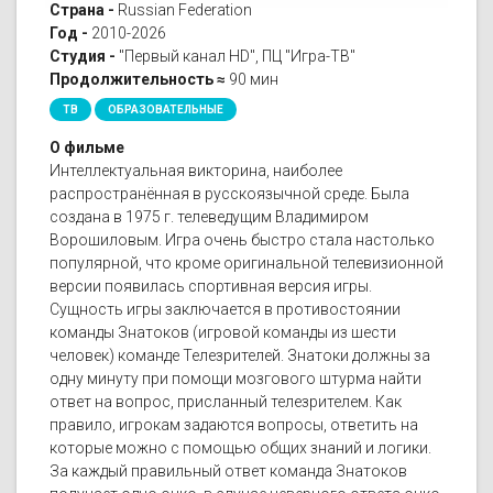
Страна -
Russian Federation
Год -
2010-2026
Студия -
"Первый канал HD", ПЦ "Игра-ТВ"
Продолжительность ≈
90 мин
ТВ
ОБРАЗОВАТЕЛЬНЫЕ
О фильме
Интеллектуальная викторина, наиболее
распространённая в русскоязычной среде. Была
создана в 1975 г. телеведущим Владимиром
Ворошиловым. Игра очень быстро стала настолько
популярной, что кроме оригинальной телевизионной
версии появилась спортивная версия игры.
Сущность игры заключается в противостоянии
команды Знатоков (игровой команды из шести
человек) команде Телезрителей. Знатоки должны за
одну минуту при помощи мозгового штурма найти
ответ на вопрос, присланный телезрителем. Как
правило, игрокам задаются вопросы, ответить на
которые можно с помощью общих знаний и логики.
За каждый правильный ответ команда Знатоков