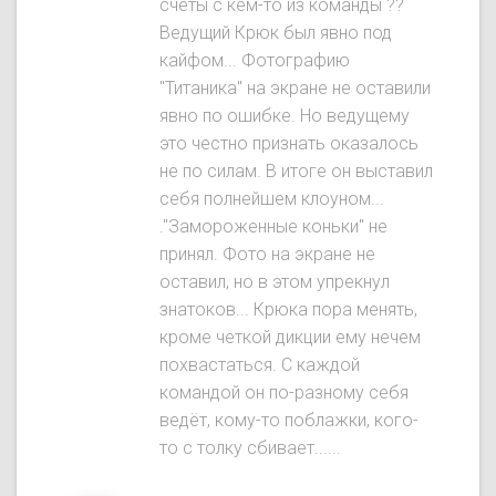
счёты с кем-то из команды ??
Ведущий Крюк был явнo под
кайфом... Фотографию
"Титаника" на экране не оставили
явно по ошибке. Но ведущему
это честно признать оказалось
не по силам. В итоге он выставил
себя полнейшем клоуном...
."Замороженные коньки" не
принял. Фото на экране не
оставил, но в этом упрекнул
знатоков... Крюка пора менять,
кроме четкой дикции ему нечем
похвастаться. С каждой
командой он по-разному себя
ведёт, кому-то поблажки, кого-
то с толку сбивает......