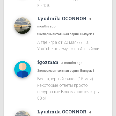
я игра.
Lyudmila OCONNOR
·
3
months ago
Экспериментальная серия. Выпуск 1
А где игра от 22 мая??? На
YouTube почему то по Английски.
igozman
·
3 months ago
Экспериментальная серия. Выпуск 1
Весна,первый финал (15 мая)-
некоторые ответы просто
несуразные.Вспоминаются игры
80-х!
Lyudmila OCONNOR
·
4