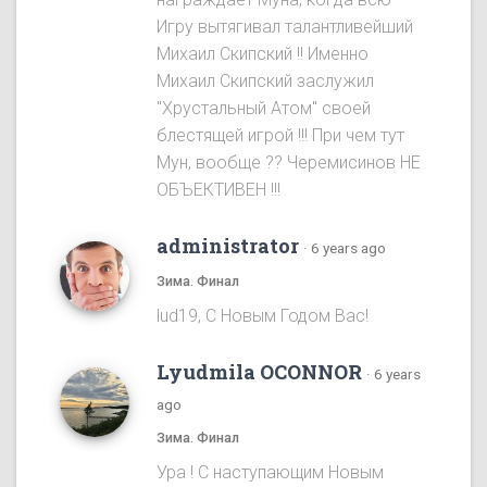
Игру вытягивал талантливейший
Михаил Скипский !! Именно
Михаил Скипский заслужил
"Хрустальный Атом" своей
блестящей игрой !!! При чем тут
Мун, вообще ?? Черемисинoв НЕ
ОБЪЕКТИВЕН !!!
administrator
·
6 years ago
Зима. Финал
lud19, С Новым Годом Вас!
Lyudmila OCONNOR
·
6 years
ago
Зима. Финал
Ура ! С наступающим Новым