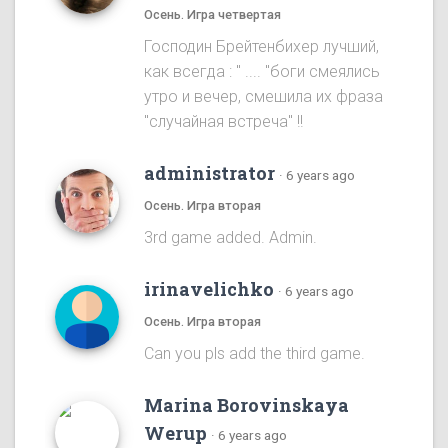
Осень. Игра четвертая
Господин Брейтенбихер лучший,
как всегда : " .... "боги смеялись
утро и вечер, смешила их фраза
"случайная встреча" !!
administrator
·
6 years ago
Осень. Игра вторая
3rd game added. Admin.
irinavelichko
·
6 years ago
Осень. Игра вторая
Can you pls add the third game.
Marina Borovinskaya
Werup
·
6 years ago