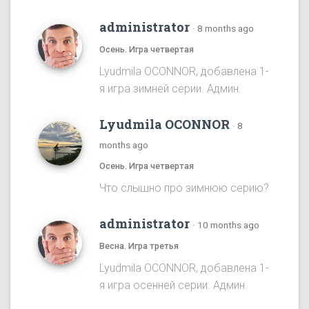
administrator
·
8 months ago
Осень. Игра четвертая
Lyudmila OCONNOR, добавлена 1-
я игра зимней серии. Админ.
Lyudmila OCONNOR
·
8
months ago
Осень. Игра четвертая
Что слышно про зимнюю серию?
administrator
·
10 months ago
Весна. Игра третья
Lyudmila OCONNOR, добавлена 1-
я игра осенней серии. Админ.