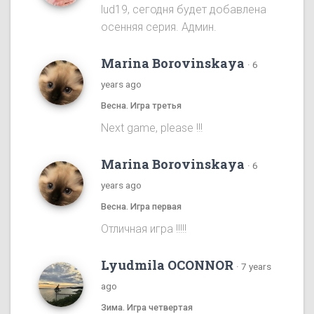
lud19, сегодня будет добавлена
осенняя серия. Админ.
Marina Borovinskaya
·
6
years ago
Весна. Игра третья
Next game, please !!!
Marina Borovinskaya
·
6
years ago
Весна. Игра первая
Отличная игра !!!!!
Lyudmila OCONNOR
·
7 years
ago
Зима. Игра четвертая