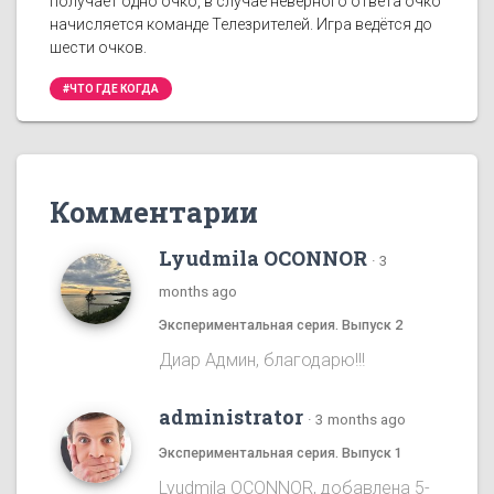
получает одно очко, в случае неверного ответа очко
начисляется команде Телезрителей. Игра ведётся до
шести очков.
#ЧТО ГДЕ КОГДА
Комментарии
Lyudmila OCONNOR
·
3
months ago
Экспериментальная серия. Выпуск 2
Диар Админ, благодарю!!!
administrator
·
3 months ago
Экспериментальная серия. Выпуск 1
Lyudmila OCONNOR, добавлена 5-