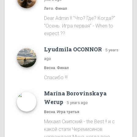
Лето. Финал
Dear Admin !! "Что? Где? Когда?"
"Осень. Игра первая" - When to
expect ??
Lyudmila OCONNOR
·
5 years
ago
Весна. Финал
Спасибо !!!
Marina Borovinskaya
Werup
·
5 years ago
Весна. Игра третья
Михаил Скипский - the Best !! и с
какой стати Черемисинов
награждает Муна, когда всю