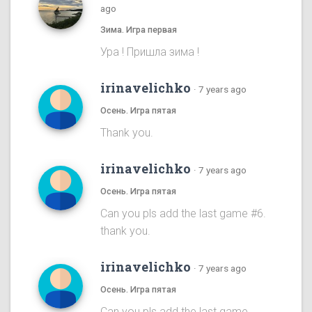
ago
Зима. Игра первая
Ура ! Пришла зима !
irinavelichko
·
7 years ago
Осень. Игра пятая
Thank you.
irinavelichko
·
7 years ago
Осень. Игра пятая
Can you pls add the last game #6.
thank you.
irinavelichko
·
7 years ago
Осень. Игра пятая
Can you pls add the last game.