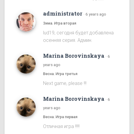
administrator
·
6 years ago
Зима. Игра вторая
lud19, сегодня будет добавлена
осенняя серия. Админ.
Marina Borovinskaya
·
6
years ago
Весна. Игра третья
Next game, please !!!
Marina Borovinskaya
·
6
years ago
Весна. Игра первая
Отличная игра !!!!!