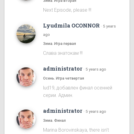
Зима. Игра вторая
Next Episode, please !!!
Lyudmila OCONNOR
·
5 years
ago
Зима. Игра первая
Cлава знатокам !!!
administrator
·
5 years ago
Осень. Игра четвертая
lud19, добавлен финал осенней
серии. Админ.
administrator
·
5 years ago
Зима. Финал
Marina Borovinskaya, there isn't