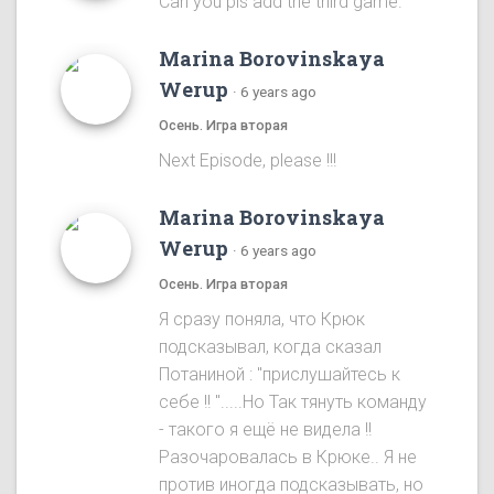
Can you pls add the third game.
Marina Borovinskaya
Werup
·
6 years ago
Осень. Игра вторая
Next Episode, please !!!
Marina Borovinskaya
Werup
·
6 years ago
Осень. Игра вторая
Я сразу понялa, что Крюк
подсказывал, когда сказал
Потаниной : "прислушайтесь к
себе !! ".....Ho Так тянуть команду
- такого я ещё не видела !!
Разочаровалась в Крюке.. Я не
против иногда подсказывать, но