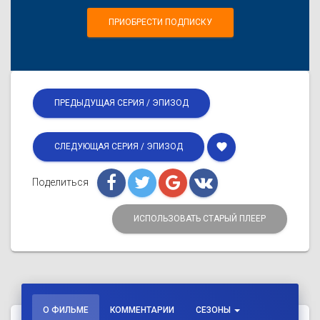
ПРИОБРЕСТИ ПОДПИСКУ
ПРЕДЫДУЩАЯ СЕРИЯ / ЭПИЗОД
favorite
СЛЕДУЮЩАЯ СЕРИЯ / ЭПИЗОД
Поделиться
ИСПОЛЬЗОВАТЬ СТАРЫЙ ПЛЕЕР
О ФИЛЬМЕ
КОММЕНТАРИИ
СЕЗОНЫ