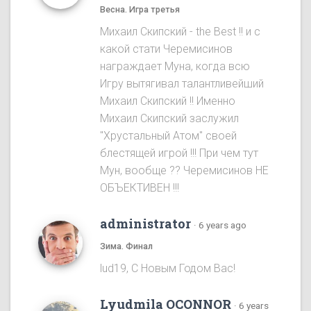
Весна. Игра третья
Михаил Скипский - the Best !! и с
какой стати Черемисинов
награждает Муна, когда всю
Игру вытягивал талантливейший
Михаил Скипский !! Именно
Михаил Скипский заслужил
"Хрустальный Атом" своей
блестящей игрой !!! При чем тут
Мун, вообще ?? Черемисинoв НЕ
ОБЪЕКТИВЕН !!!
administrator
·
6 years ago
Зима. Финал
lud19, С Новым Годом Вас!
Lyudmila OCONNOR
·
6 years