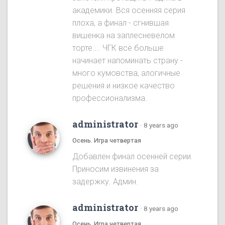
академики. Вся осенняя серия
плоха, а финал - сгнившая
вишенка на заплесневелом
торте.... ЧГК всё больше
начинает напоминать страну -
много кумовства, алогичные
решения и низкое качество
профессионализма.
administrator
·
8 years ago
Осень. Игра четвертая
Добавлен финал осенней серии.
Приносим извинения за
задержку. Админ.
administrator
·
8 years ago
Осень. Игра четвертая