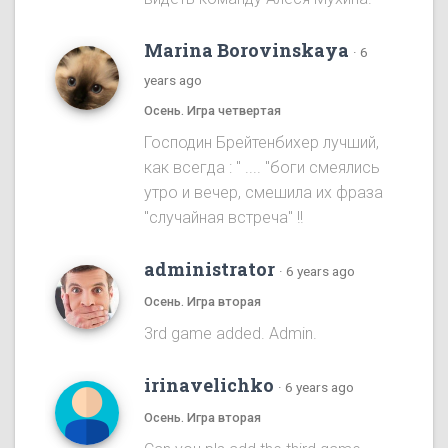
Marina Borovinskaya
·
6
years ago
Осень. Игра четвертая
Господин Брейтенбихер лучший,
как всегда : " .... "боги смеялись
утро и вечер, смешила их фраза
"случайная встреча" !!
administrator
·
6 years ago
Осень. Игра вторая
3rd game added. Admin.
irinavelichko
·
6 years ago
Осень. Игра вторая