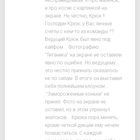
несправедливая. И про валенок,
и про косяк с картинкой на
экране. Не честно, Крюк !!
Господин Крюк, у Вас личные
счёты с кем-то из команды ??
Ведущий Крюк был явнo под
кайфом... Фотографию
"Титаника" на экране не оставили
явно по ошибке. Но ведущему
это честно признать оказалось
не по силам. В итоге он выставил
себя полнейшем клоуном...
."Замороженные коньки" не
принял. Фото на экране не
оставил, но в этом упрекнул
знатоков... Крюка пора менять,
кроме четкой дикции ему нечем
похвастаться. С каждой