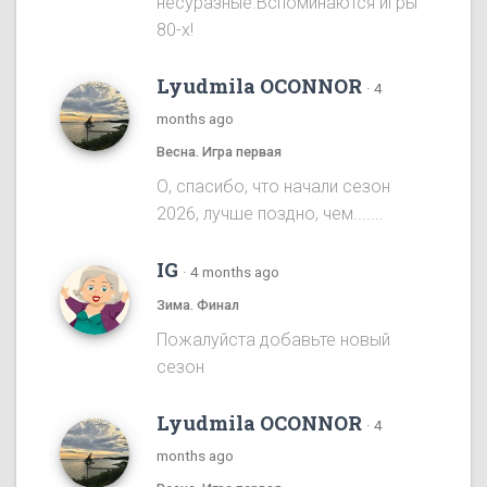
несуразные.Вспоминаются игры
80-х!
Lyudmila OCONNOR
·
4
months ago
Весна. Игра первая
О, спасибо, что начали сезон
2026, лучше поздно, чем.......
IG
·
4 months ago
Зима. Финал
Пожалуйста добавьте новый
сезон
Lyudmila OCONNOR
·
4
months ago