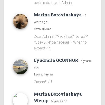
certain date yet. Admin.
Marina Borovinskaya
·
5
years ago
Лето. Финал
Dear Admin !! "Что? Где? Когда?"
"Осень. Игра первая" - When to
expect ??
Lyudmila OCONNOR
·
5 years
ago
Весна. Финал
Спасибо !!!
Marina Borovinskaya
Werup
·
5 years ago