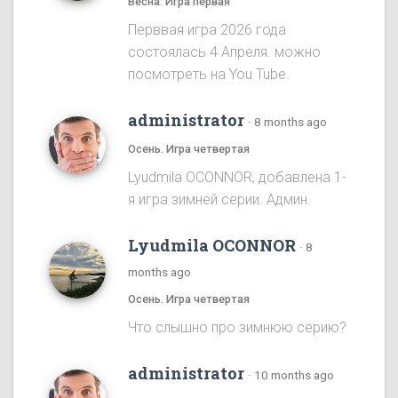
Весна. Игра первая
Перввая игра 2026 года
состоялась 4 Апреля. можно
посмотреть на You Tube.
administrator
·
8 months ago
Осень. Игра четвертая
Lyudmila OCONNOR, добавлена 1-
я игра зимней серии. Админ.
Lyudmila OCONNOR
·
8
months ago
Осень. Игра четвертая
Что слышно про зимнюю серию?
administrator
·
10 months ago