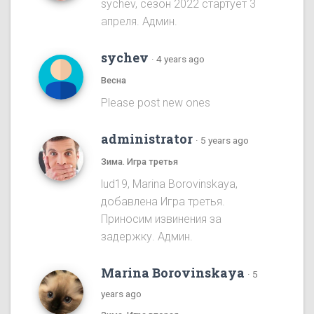
sychev, сезон 2022 стартует 3
апреля. Админ.
sychev
·
4 years ago
Весна
Please post new ones
administrator
·
5 years ago
Зима. Игра третья
lud19, Marina Borovinskaya,
добавлена Игра третья.
Приносим извинения за
задержку. Админ.
Marina Borovinskaya
·
5
years ago