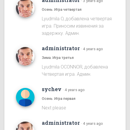
administrator
·
3 years ago
Осень. Игра четвертая
Lyudmila O, добавлена четвертая
игра. Приносим извинения за
задержку. Админ.
administrator
·
4 years ago
Зима. Игра третья
Lyudmila OCONNOR, добавлена
Четвертая игра. Админ.
sychev
·
4 years ago
Осень. Игра первая
Next please
administrator
·
4 years ago