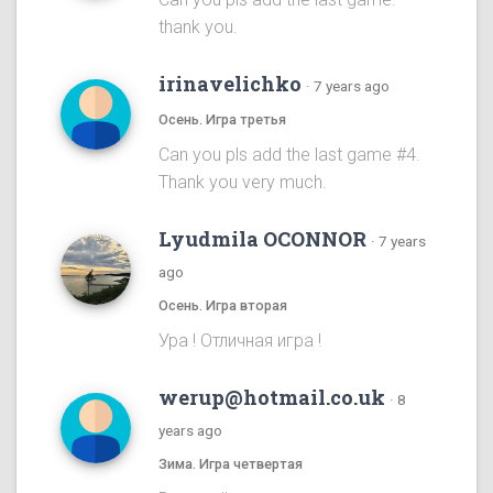
thank you.
irinavelichko
·
7 years ago
Осень. Игра третья
Can you pls add the last game #4.
Thank you very much.
Lyudmila OCONNOR
·
7 years
ago
Осень. Игра вторая
Ура ! Отличная игра !
werup@hotmail.co.uk
·
8
years ago
Зима. Игра четвертая