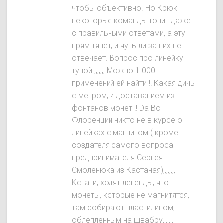
чтобы объективно. Ho Крюк
некоторые команды топит даже
с правильными ответами, а эту
прям тянет, и чуть ли за них не
отвечает. Вопрос про линейку
тупой ,,,,,,, Можно 1.000
применений ей найти !! Какая дичь
с метром, и доставанием из
фонтанов монет !! Da Во
Флоренции никто не в курсе о
линейках с магнитом ( кроме
создателя самого вопроса -
предпринимателя Сергея
Смоленюка из Кастаная),,,,,,,,
Kстати, ходят легенды, что
монеты, которые не магнитятся,
там собирают пластилином,
облепленным на швабру,,,,,,,