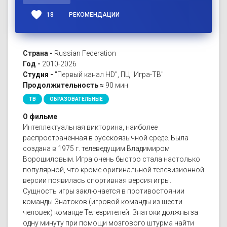
favorite
18
РЕКОМЕНДАЦИИ
Страна -
Russian Federation
Год -
2010-2026
Студия -
"Первый канал HD", ПЦ "Игра-ТВ"
Продолжительность ≈
90 мин
ТВ
ОБРАЗОВАТЕЛЬНЫЕ
О фильме
Интеллектуальная викторина, наиболее
распространённая в русскоязычной среде. Была
создана в 1975 г. телеведущим Владимиром
Ворошиловым. Игра очень быстро стала настолько
популярной, что кроме оригинальной телевизионной
версии появилась спортивная версия игры.
Сущность игры заключается в противостоянии
команды Знатоков (игровой команды из шести
человек) команде Телезрителей. Знатоки должны за
одну минуту при помощи мозгового штурма найти