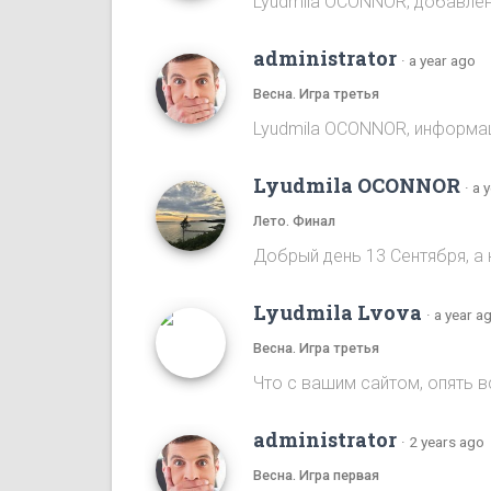
Lyudmila OCONNOR, добавлена
administrator
·
a year ago
Весна. Игра третья
Lyudmila OCONNOR, информаци
Lyudmila OCONNOR
·
a 
Лето. Финал
Добрый день 13 Сентября, а 
Lyudmila Lvova
·
a year a
Весна. Игра третья
Что с вашим сайтом, опять 
administrator
·
2 years ago
Весна. Игра первая