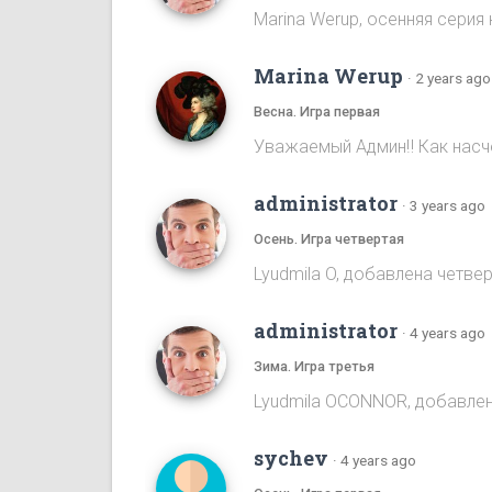
Marina Werup, осенняя серия 
Marina Werup
·
2 years ago
Весна. Игра первая
Уважаемый Админ‼️ Как насч
administrator
·
3 years ago
Осень. Игра четвертая
Lyudmila O, добавлена четве
administrator
·
4 years ago
Зима. Игра третья
Lyudmila OCONNOR, добавлен
sychev
·
4 years ago