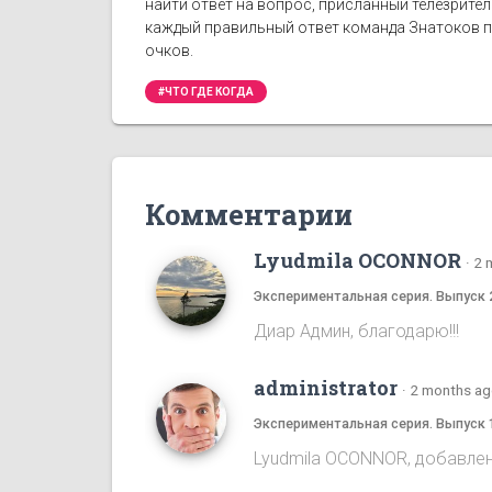
найти ответ на вопрос, присланный телезрите
каждый правильный ответ команда Знатоков по
очков.
#ЧТО ГДЕ КОГДА
Комментарии
Lyudmila OCONNOR
·
2 
Экспериментальная серия. Выпуск 
Диар Админ, благодарю!!!
administrator
·
2 months a
Экспериментальная серия. Выпуск 
Lyudmila OCONNOR, добавлена