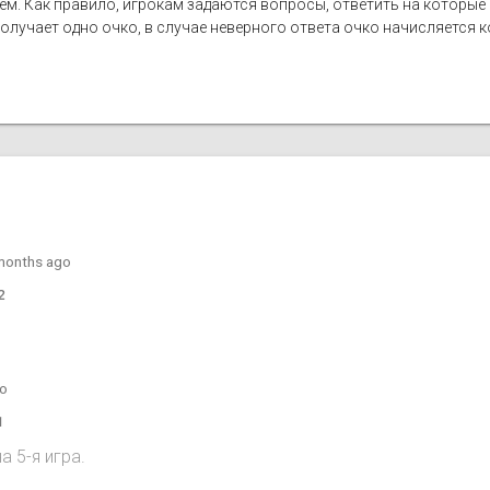
лем. Как правило, игрокам задаются вопросы, ответить на которы
лучает одно очко, в случае неверного ответа очко начисляется ко
months ago
2
go
1
 5-я игра.