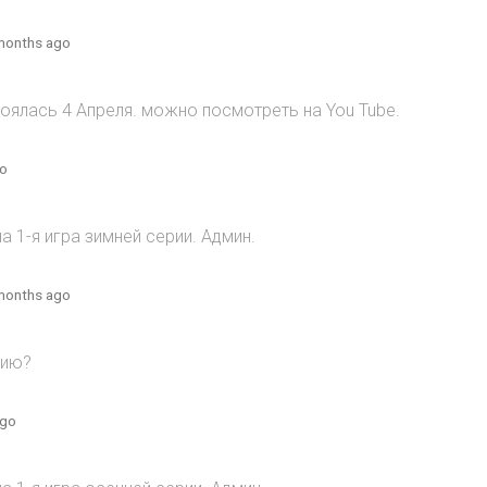
months ago
оялась 4 Апреля. можно посмотреть на You Tube.
go
 1-я игра зимней серии. Админ.
months ago
рию?
ago