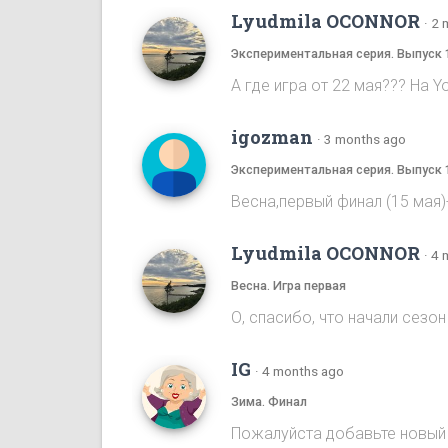
Lyudmila OCONNOR
·
2 
Экспериментальная серия. Выпуск 
А где игра от 22 мая??? На Y
igozman
·
3 months ago
Экспериментальная серия. Выпуск 
Весна,первый финал (15 мая
Lyudmila OCONNOR
·
4 
Весна. Игра первая
О, спасибо, что начали сезон 
IG
·
4 months ago
Зима. Финал
Пожалуйста добавьте новый