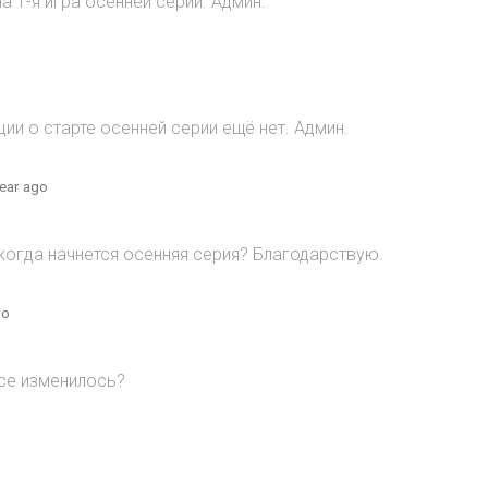
 1-я игра осенней серии. Админ.
и о старте осенней серии ещё нет. Админ.
year ago
когда начнется осенняя серия? Благодарствую.
go
все изменилось?