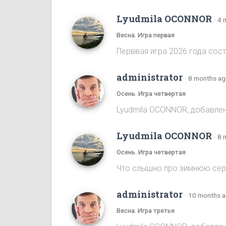
Lyudmila OCONNOR
·
4 
Весна. Игра первая
Перввая игра 2026 года сост
administrator
·
8 months a
Осень. Игра четвертая
Lyudmila OCONNOR, добавлена
Lyudmila OCONNOR
·
8 
Осень. Игра четвертая
Что слышно про зимнюю се
administrator
·
10 months 
Весна. Игра третья