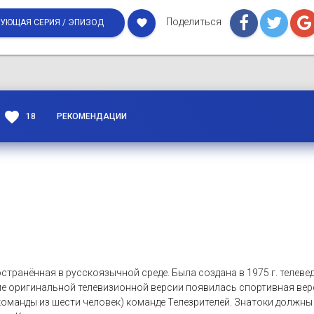
Поделиться
favorite
УЮЩАЯ СЕРИЯ / ЭПИЗОД
favorite
18
РЕКОМЕНДАЦИИ
странённая в русскоязычной среде. Была создана в 1975 г. теле
ме оригинальной телевизионной версии появилась спортивная вер
оманды из шести человек) команде Телезрителей. Знатоки должны