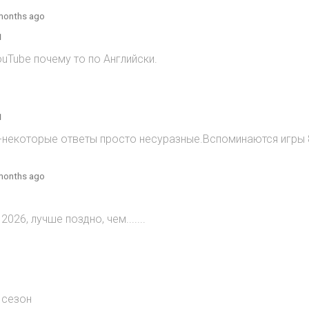
months ago
1
ouTube почему то по Английски.
1
)-некоторые ответы просто несуразные.Вспоминаются игры 8
months ago
2026, лучше поздно, чем.......
 сезон