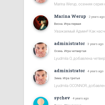
Marina Werup, осенняя серия 
Marina Werup
·
2 years ago
Весна. Игра первая
Уважаемый Админ‼️ Как насч
administrator
·
3 years ago
Осень. Игра четвертая
Lyudmila O, добавлена четве
administrator
·
4 years ago
Зима. Игра третья
Lyudmila OCONNOR, добавлен
sychev
·
4 years ago