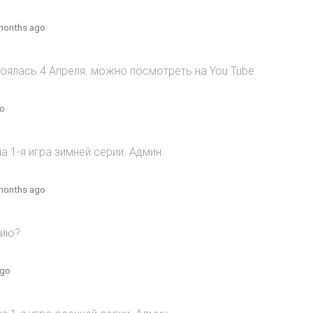
months ago
оялась 4 Апреля. можно посмотреть на You Tube.
go
 1-я игра зимней серии. Админ.
months ago
рию?
ago