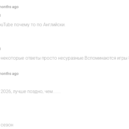
months ago
1
ouTube почему то по Английски.
1
)-некоторые ответы просто несуразные.Вспоминаются игры 8
months ago
2026, лучше поздно, чем.......
 сезон