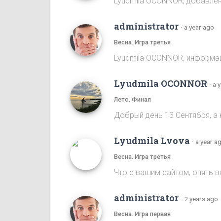
Lyudmila OCONNOR, добавлена
administrator
·
a year ago
Весна. Игра третья
Lyudmila OCONNOR, информаци
Lyudmila OCONNOR
·
a 
Лето. Финал
Добрый день 13 Сентября, а 
Lyudmila Lvova
·
a year a
Весна. Игра третья
Что с вашим сайтом, опять 
administrator
·
2 years ago
Весна. Игра первая