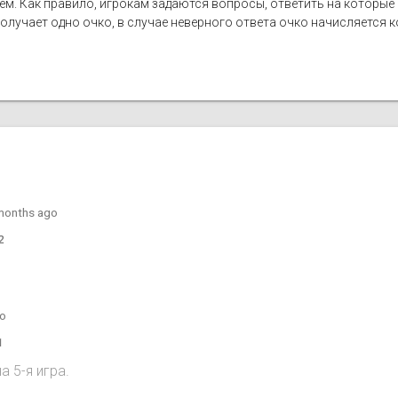
лем. Как правило, игрокам задаются вопросы, ответить на которы
лучает одно очко, в случае неверного ответа очко начисляется ко
months ago
2
go
1
 5-я игра.