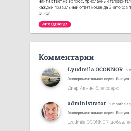
найти ответ на вопрос, присланный телезрите
каждый правильный ответ команда Знатоков по
очков.
#ЧТО ГДЕ КОГДА
Комментарии
Lyudmila OCONNOR
·
2 
Экспериментальная серия. Выпуск 
Диар Админ, благодарю!!!
administrator
·
2 months a
Экспериментальная серия. Выпуск 
Lyudmila OCONNOR, добавлена