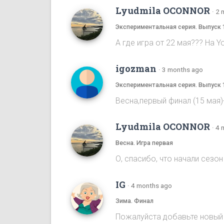
Lyudmila OCONNOR
·
2 
Экспериментальная серия. Выпуск 
А где игра от 22 мая??? На Y
igozman
·
3 months ago
Экспериментальная серия. Выпуск 
Весна,первый финал (15 мая
Lyudmila OCONNOR
·
4 
Весна. Игра первая
О, спасибо, что начали сезон 
IG
·
4 months ago
Зима. Финал
Пожалуйста добавьте новый