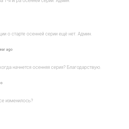
 1-я игра осенней серии. Админ.
и о старте осенней серии ещё нет. Админ.
year ago
когда начнется осенняя серия? Благодарствую.
go
все изменилось?