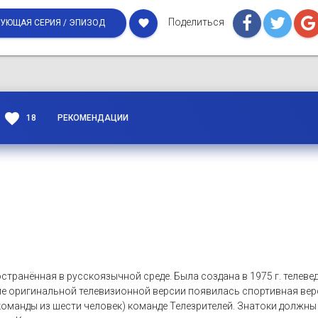
Поделиться
favorite
УЮЩАЯ СЕРИЯ / ЭПИЗОД
favorite
18
РЕКОМЕНДАЦИИ
странённая в русскоязычной среде. Была создана в 1975 г. теле
ме оригинальной телевизионной версии появилась спортивная вер
оманды из шести человек) команде Телезрителей. Знатоки должны