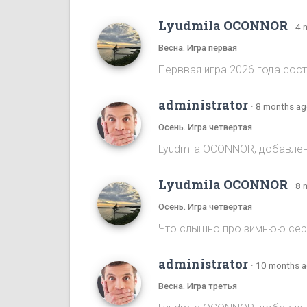
Lyudmila OCONNOR
·
4 
Весна. Игра первая
Перввая игра 2026 года сост
administrator
·
8 months a
Осень. Игра четвертая
Lyudmila OCONNOR, добавлена
Lyudmila OCONNOR
·
8 
Осень. Игра четвертая
Что слышно про зимнюю се
administrator
·
10 months 
Весна. Игра третья