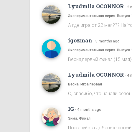
Lyudmila OCONNOR
·
2 
Экспериментальная серия. Выпуск 
А где игра от 22 мая??? На Y
igozman
·
3 months ago
Экспериментальная серия. Выпуск 
Весна,первый финал (15 мая
Lyudmila OCONNOR
·
4 
Весна. Игра первая
О, спасибо, что начали сезон 
IG
·
4 months ago
Зима. Финал
Пожалуйста добавьте новый