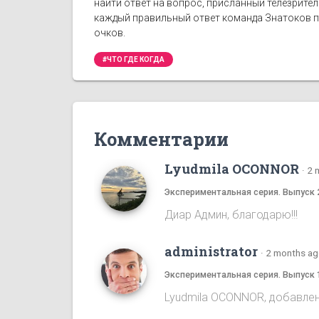
найти ответ на вопрос, присланный телезрите
каждый правильный ответ команда Знатоков по
очков.
#ЧТО ГДЕ КОГДА
Комментарии
Lyudmila OCONNOR
·
2 
Экспериментальная серия. Выпуск 
Диар Админ, благодарю!!!
administrator
·
2 months a
Экспериментальная серия. Выпуск 
Lyudmila OCONNOR, добавлена