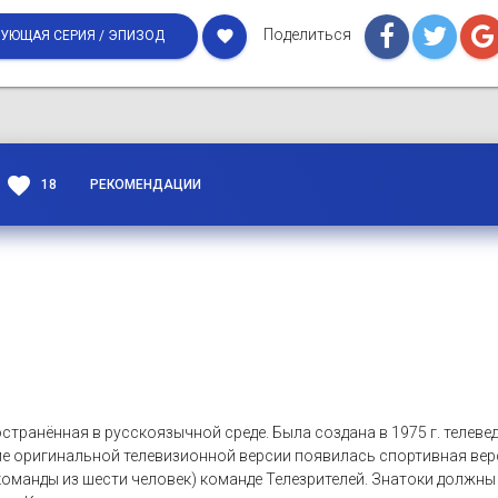
Поделиться
favorite
УЮЩАЯ СЕРИЯ / ЭПИЗОД
favorite
18
РЕКОМЕНДАЦИИ
странённая в русскоязычной среде. Была создана в 1975 г. теле
ме оригинальной телевизионной версии появилась спортивная вер
оманды из шести человек) команде Телезрителей. Знатоки должны