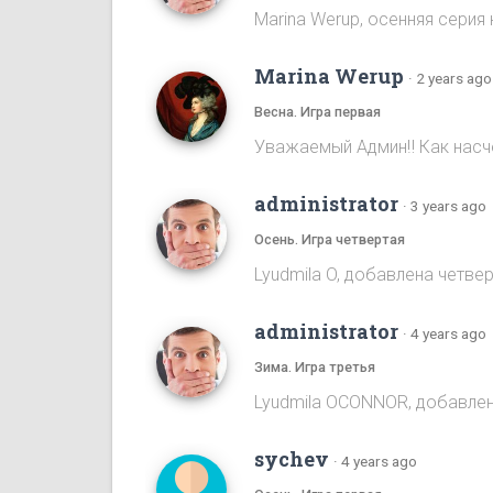
Marina Werup, осенняя серия 
Marina Werup
·
2 years ago
Весна. Игра первая
Уважаемый Админ‼️ Как насч
administrator
·
3 years ago
Осень. Игра четвертая
Lyudmila O, добавлена четве
administrator
·
4 years ago
Зима. Игра третья
Lyudmila OCONNOR, добавлен
sychev
·
4 years ago