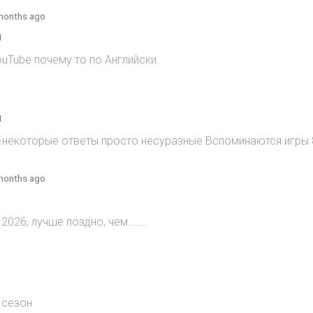
months ago
1
ouTube почему то по Английски.
1
)-некоторые ответы просто несуразные.Вспоминаются игры 8
months ago
2026, лучше поздно, чем.......
 сезон