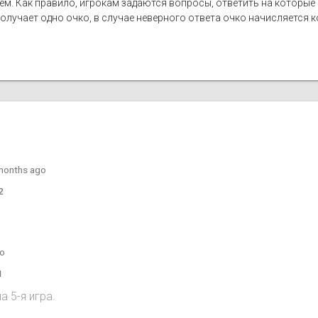
лем. Как правило, игрокам задаются вопросы, ответить на которы
лучает одно очко, в случае неверного ответа очко начисляется ко
months ago
2
go
1
 5-я игра.