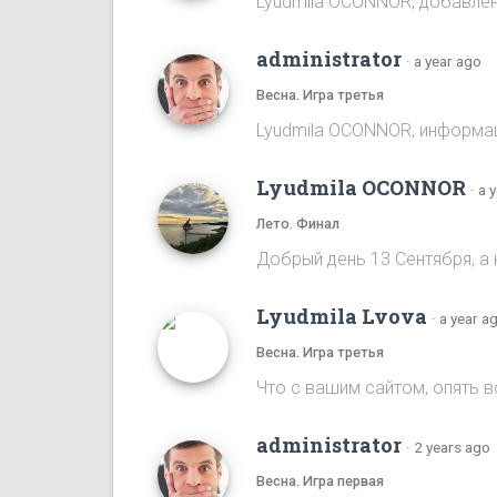
Lyudmila OCONNOR, добавлена
administrator
·
a year ago
Весна. Игра третья
Lyudmila OCONNOR, информаци
Lyudmila OCONNOR
·
a 
Лето. Финал
Добрый день 13 Сентября, а 
Lyudmila Lvova
·
a year a
Весна. Игра третья
Что с вашим сайтом, опять 
administrator
·
2 years ago
Весна. Игра первая