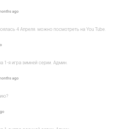
months ago
оялась 4 Апреля. можно посмотреть на You Tube.
go
 1-я игра зимней серии. Админ.
months ago
рию?
ago