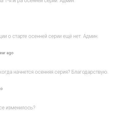
 1-я игра осенней серии. Админ.
и о старте осенней серии ещё нет. Админ.
year ago
когда начнется осенняя серия? Благодарствую.
go
все изменилось?