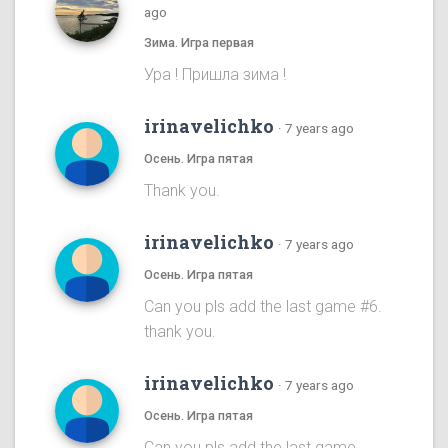
ago
Зима. Игра первая
Ура ! Пришла зима !
irinavelichko
·
7 years ago
Осень. Игра пятая
Thank you.
irinavelichko
·
7 years ago
Осень. Игра пятая
Can you pls add the last game #6.
thank you.
irinavelichko
·
7 years ago
Осень. Игра пятая
Can you pls add the last game.