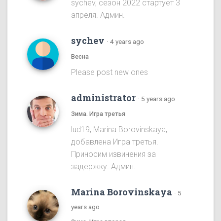
sychev, сезон 2022 стартует 3
апреля. Админ.
sychev
·
4 years ago
Весна
Please post new ones
administrator
·
5 years ago
Зима. Игра третья
lud19, Marina Borovinskaya,
добавлена Игра третья.
Приносим извинения за
задержку. Админ.
Marina Borovinskaya
·
5
years ago