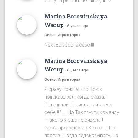
Can you pls add the third game.
Marina Borovinskaya
Werup
·
6 years ago
Осень. Игра вторая
Next Episode, please !!!
Marina Borovinskaya
Werup
·
6 years ago
Осень. Игра вторая
Я сразу понялa, что Крюк
подсказывал, когда сказал
Потаниной : "прислушайтесь к
себе !! ".....Ho Так тянуть команду
- такого я ещё не видела !!
Разочаровалась в Крюке.. Я не
против иногда подсказывать, но