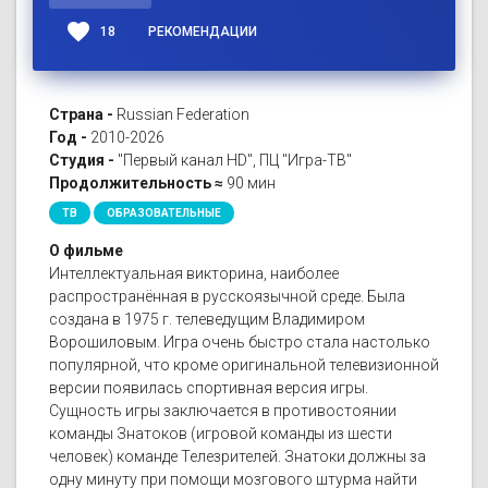
favorite
18
РЕКОМЕНДАЦИИ
Страна -
Russian Federation
Год -
2010-2026
Студия -
"Первый канал HD", ПЦ "Игра-ТВ"
Продолжительность ≈
90 мин
ТВ
ОБРАЗОВАТЕЛЬНЫЕ
О фильме
Интеллектуальная викторина, наиболее
распространённая в русскоязычной среде. Была
создана в 1975 г. телеведущим Владимиром
Ворошиловым. Игра очень быстро стала настолько
популярной, что кроме оригинальной телевизионной
версии появилась спортивная версия игры.
Сущность игры заключается в противостоянии
команды Знатоков (игровой команды из шести
человек) команде Телезрителей. Знатоки должны за
одну минуту при помощи мозгового штурма найти