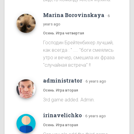
Marina Borovinskaya
·
6
years ago
Осень. Игра четвертая
Господин Брейтенбихер лучший,
как всегда : " .... "боги смеялись
утро и вечер, смешила их фраза
"случайная встреча" !!
administrator
·
6 years ago
Осень. Игра вторая
3rd game added. Admin.
irinavelichko
·
6 years ago
Осень. Игра вторая