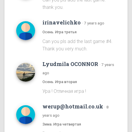
thank you.
irinavelichko
·
7 years ago
Осень. Игра третья
Can you pls add the last game #4.
Thank you very much.
Lyudmila OCONNOR
·
7 years
ago
Осень. Игра вторая
Ура ! Отличная игра !
werup@hotmail.co.uk
·
8
years ago
Зима. Игра четвертая