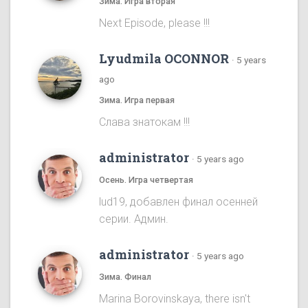
Зима. Игра вторая
Next Episode, please !!!
Lyudmila OCONNOR
·
5 years
ago
Зима. Игра первая
Cлава знатокам !!!
administrator
·
5 years ago
Осень. Игра четвертая
lud19, добавлен финал осенней
серии. Админ.
administrator
·
5 years ago
Зима. Финал
Marina Borovinskaya, there isn't