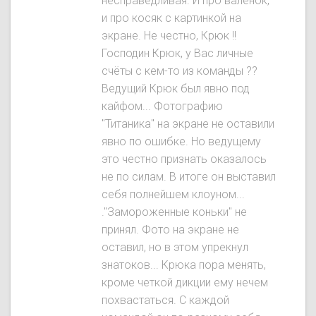
несправедливая. И про валенок,
и про косяк с картинкой на
экране. Не честно, Крюк !!
Господин Крюк, у Вас личные
счёты с кем-то из команды ??
Ведущий Крюк был явнo под
кайфом... Фотографию
"Титаника" на экране не оставили
явно по ошибке. Но ведущему
это честно признать оказалось
не по силам. В итоге он выставил
себя полнейшем клоуном...
."Замороженные коньки" не
принял. Фото на экране не
оставил, но в этом упрекнул
знатоков... Крюка пора менять,
кроме четкой дикции ему нечем
похвастаться. С каждой