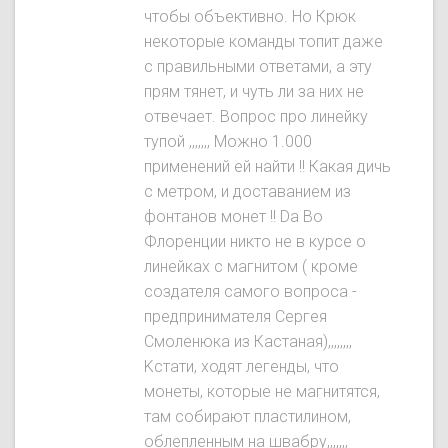
чтобы объективно. Ho Крюк
некоторые команды топит даже
с правильными ответами, а эту
прям тянет, и чуть ли за них не
отвечает. Вопрос про линейку
тупой ,,,,,,, Можно 1.000
применений ей найти !! Какая дичь
с метром, и доставанием из
фонтанов монет !! Da Во
Флоренции никто не в курсе о
линейках с магнитом ( кроме
создателя самого вопроса -
предпринимателя Сергея
Смоленюка из Кастаная),,,,,,,,
Kстати, ходят легенды, что
монеты, которые не магнитятся,
там собирают пластилином,
облепленным на швабру,,,,,,,