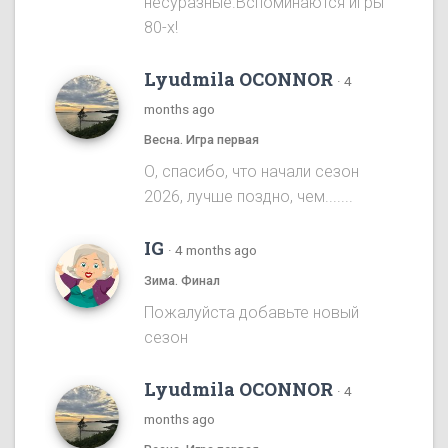
несуразные.Вспоминаются игры
80-х!
Lyudmila OCONNOR
·
4
months ago
Весна. Игра первая
О, спасибо, что начали сезон
2026, лучше поздно, чем.......
IG
·
4 months ago
Зима. Финал
Пожалуйста добавьте новый
сезон
Lyudmila OCONNOR
·
4
months ago