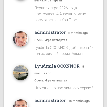
Весна. Игра первая
Перввая игра 2026 года
состоялась 4 Апреля. можно
посмотреть на You Tube.
administrator
·
8 months ago
Осень. Игра четвертая
Lyudmila OCONNOR, добавлена 1-
я игра зимней серии. Админ.
Lyudmila OCONNOR
·
8
months ago
Осень. Игра четвертая
Что слышно про зимнюю серию?
administrator
·
10 months ago