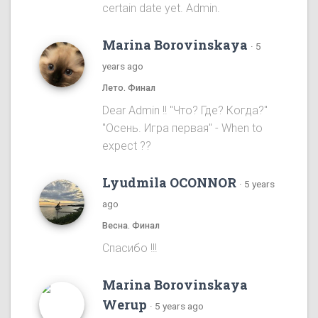
certain date yet. Admin.
Marina Borovinskaya
·
5
years ago
Лето. Финал
Dear Admin !! "Что? Где? Когда?"
"Осень. Игра первая" - When to
expect ??
Lyudmila OCONNOR
·
5 years
ago
Весна. Финал
Спасибо !!!
Marina Borovinskaya
Werup
·
5 years ago