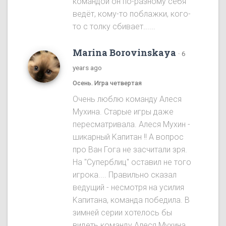
командой он по-разному себя
ведёт, кому-то поблажки, кого-
то с толку сбивает......
Marina Borovinskaya
·
6
years ago
Осень. Игра четвертая
Oчень люблю команду Алеся
Мухина. Старые игры даже
пересматривала. Алеся Мухин -
шикарный Kапитан !! A вопрос
про Ван Гога не засчитали зря.
На "Cуперблиц" оставил не того
игрока.... Правильно сказал
ведущий - несмотря на усилия
Kапитана, команда победила. B
зимней серии хотелось бы
видеть команду Алеся Мухинa.