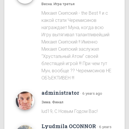
Весна. Игра третья
Михаил Скипский - the Best !! и с
какой стати Черемисинов
награждает Муна, когда всю
Игру вытягивал талантливейший
Михаил Скипский !! Именно
Михаил Скипский заслужил
"Хрустальный Атом" своей
блестящей игрой !!! При чем тут
Мун, вообще ?? Черемисинoв НЕ
ОБЪЕКТИВЕН !!!
administrator
·
6 years ago
Зима. Финал
lud19, С Новым Годом Вас!
Lyudmila OCONNOR
·
6 years