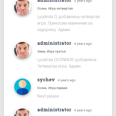
administrator
·
3 years ago
Осень. Игра четвертая
Lyudmila O, добавлена четвертая
игра. Приносим извинения за
задержку. Админ.
administrator
·
4 years ago
Зима. Игра третья
Lyudmila OCONNOR, добавлена
Четвертая игра. Админ.
sychev
·
4 years ago
Осень. Игра первая
Next please
administrator
·
4 years ago