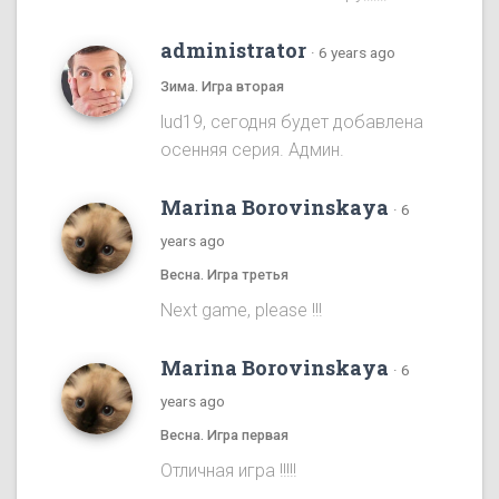
administrator
·
6 years ago
Зима. Игра вторая
lud19, сегодня будет добавлена
осенняя серия. Админ.
Marina Borovinskaya
·
6
years ago
Весна. Игра третья
Next game, please !!!
Marina Borovinskaya
·
6
years ago
Весна. Игра первая
Отличная игра !!!!!