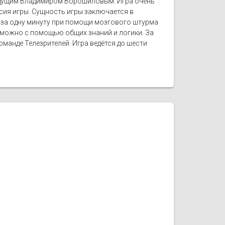
ведущим Владимиром Ворошиловым. Игра очень
сия игры. Сущность игры заключается в
 за одну минуту при помощи мозгового штурма
е можно с помощью общих знаний и логики. За
манде Телезрителей. Игра ведётся до шести