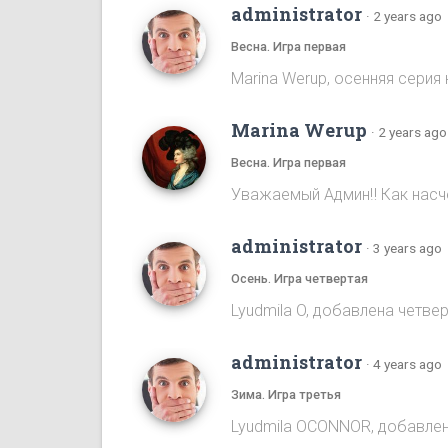
administrator
·
2 years ago
Весна. Игра первая
Marina Werup, осенняя серия 
Marina Werup
·
2 years ago
Весна. Игра первая
Уважаемый Админ‼️ Как насч
administrator
·
3 years ago
Осень. Игра четвертая
Lyudmila O, добавлена четве
administrator
·
4 years ago
Зима. Игра третья
Lyudmila OCONNOR, добавлен