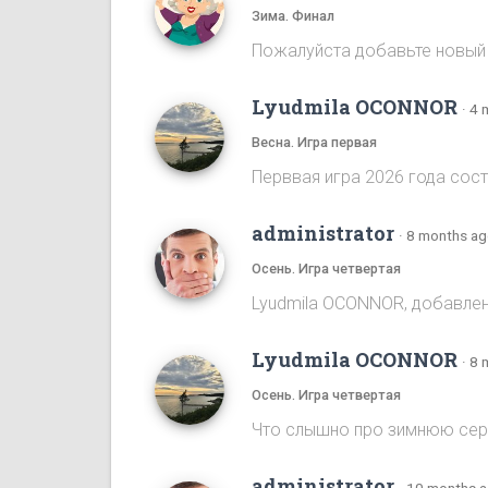
Зима. Финал
Пожалуйста добавьте новый
Lyudmila OCONNOR
·
4 
Весна. Игра первая
Перввая игра 2026 года сост
administrator
·
8 months a
Осень. Игра четвертая
Lyudmila OCONNOR, добавлена
Lyudmila OCONNOR
·
8 
Осень. Игра четвертая
Что слышно про зимнюю се
administrator
·
10 months 