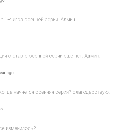
 1-я игра осенней серии. Админ.
и о старте осенней серии ещё нет. Админ.
year ago
когда начнется осенняя серия? Благодарствую.
go
все изменилось?