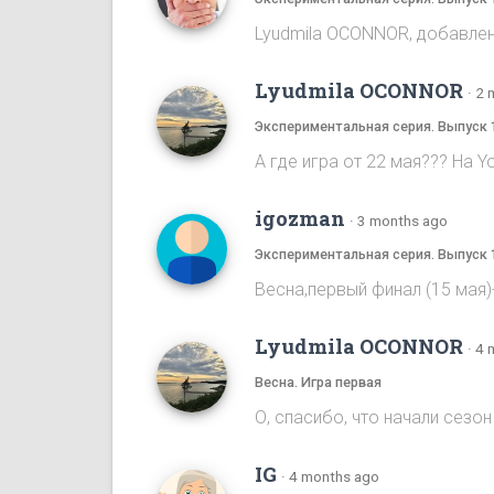
Lyudmila OCONNOR, добавлена
Lyudmila OCONNOR
·
2 
Экспериментальная серия. Выпуск 
А где игра от 22 мая??? На Y
igozman
·
3 months ago
Экспериментальная серия. Выпуск 
Весна,первый финал (15 мая
Lyudmila OCONNOR
·
4 
Весна. Игра первая
О, спасибо, что начали сезон 
IG
·
4 months ago