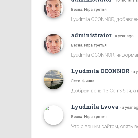
Весна. Игра третья
Lyudmila OCONNOR, добавлена
administrator
·
a year ago
Весна. Игра третья
Lyudmila OCONNOR, информаци
Lyudmila OCONNOR
·
a 
Лето. Финал
Добрый день 13 Сентября, а 
Lyudmila Lvova
·
a year a
Весна. Игра третья
Что с вашим сайтом, опять 