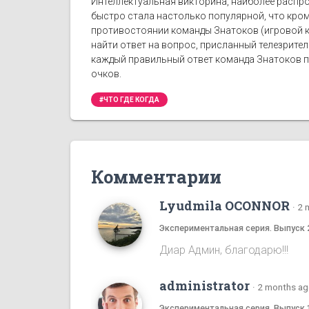
Интеллектуальная викторина, наиболее распро
быстро стала настолько популярной, что кро
противостоянии команды Знатоков (игровой к
найти ответ на вопрос, присланный телезрите
каждый правильный ответ команда Знатоков по
очков.
#ЧТО ГДЕ КОГДА
Комментарии
Lyudmila OCONNOR
·
2 
Экспериментальная серия. Выпуск 
Диар Админ, благодарю!!!
administrator
·
2 months a
Экспериментальная серия. Выпуск 