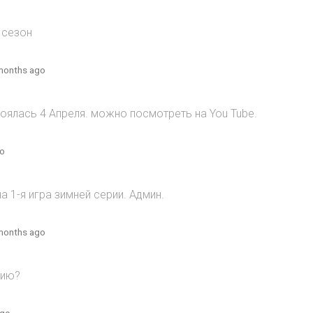
 сезон
months ago
оялась 4 Апреля. можно посмотреть на You Tube.
go
 1-я игра зимней серии. Админ.
months ago
рию?
ago