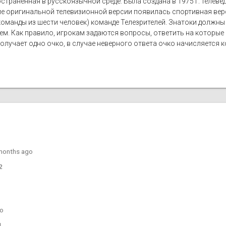
странённая в русскоязычной среде. Была создана в 1975 г. теле
ме оригинальной телевизионной версии появилась спортивная вер
оманды из шести человек) команде Телезрителей. Знатоки должны
лем. Как правило, игрокам задаются вопросы, ответить на которы
лучает одно очко, в случае неверного ответа очко начисляется ко
months ago
2
go
1