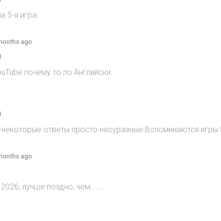
 5-я игра.
months ago
1
ouTube почему то по Английски.
1
)-некоторые ответы просто несуразные.Вспоминаются игры 8
months ago
2026, лучше поздно, чем.......