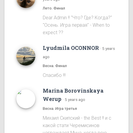
Лето. Финал
Dear Admin !! "Что? Где? Когда?"
"Осень. Игра первая" - When to
expect ??
Lyudmila OCONNOR
·
5 years
ago
Весна. Финал
Спасибо !!!
Marina Borovinskaya
Werup
·
5 years ago
Весна. Игра третья
Михаил Скипский - the Best !! и с
какой стати Черемисинов
награждает Муна, когда всю