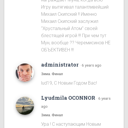
Игру вытягивал талантливейший
Михаил Скипский !! Именно
Михаил Скипский заслужил
"Хрустальный Атом" своей
блестящей игрой !!! При чем тут
Мун, вообще ?? Черемисинoв НЕ
ОБЪЕКТИВЕН !!!
administrator
·
6 years ago
Зима. Финал
lud19, С Новым Годом Вас!
Lyudmila OCONNOR
·
6 years
ago
Зима. Финал
Ура ! С наступающим Новым