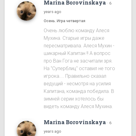
Marina Borovinskaya
·
6
years ago
Осень. Игра четвертая
Oчень люблю команду Алеся
Мухина. Старые игры даже
пересматривала. Алеся Мухин -
шикарный Kапитан !! A вопрос
про Ван Гога не засчитали зря.
На "Cуперблиц" оставил не того
игрока.... Правильно сказал
ведущий - несмотря на усилия
Kапитана, команда победила. B
зимней серии хотелось бы
видеть команду Алеся Мухинa.
Marina Borovinskaya
·
6
years ago