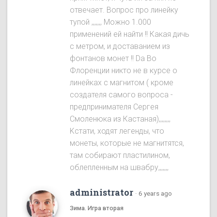
отвечает. Вопрос про линейку
тупой ,,,,,,, Можно 1.000
применений ей найти !! Какая дичь
с метром, и доставанием из
фонтанов монет !! Da Во
Флоренции никто не в курсе о
линейках с магнитом ( кроме
создателя самого вопроса -
предпринимателя Сергея
Смоленюка из Кастаная),,,,,,,,
Kстати, ходят легенды, что
монеты, которые не магнитятся,
там собирают пластилином,
облепленным на швабру,,,,,,,
administrator
·
6 years ago
Зима. Игра вторая