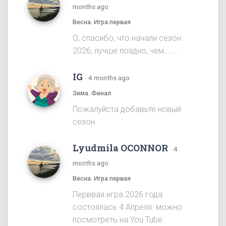
months ago
Весна. Игра первая
О, спасибо, что начали сезон
2026, лучше поздно, чем.......
IG
·
4 months ago
Зима. Финал
Пожалуйста добавьте новый
сезон
Lyudmila OCONNOR
·
4
months ago
Весна. Игра первая
Перввая игра 2026 года
состоялась 4 Апреля. можно
посмотреть на You Tube.