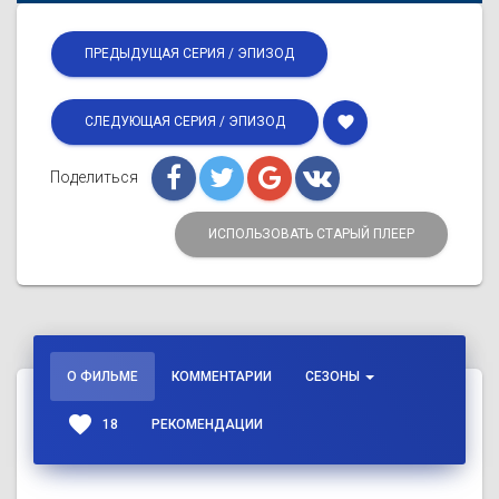
ПРЕДЫДУЩАЯ СЕРИЯ / ЭПИЗОД
favorite
СЛЕДУЮЩАЯ СЕРИЯ / ЭПИЗОД
Поделиться
ИСПОЛЬЗОВАТЬ СТАРЫЙ ПЛЕЕР
О ФИЛЬМЕ
КОММЕНТАРИИ
СЕЗОНЫ
favorite
18
РЕКОМЕНДАЦИИ