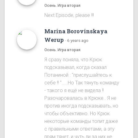
Осень. Игра вторая
Next Episode, please !!!
Marina Borovinskaya
Werup
·
6 years ago
Осень. Игра вторая
Я сразу понялa, что Крюк
подсказывал, когда сказал
Потаниной : "прислушайтесь к
себе !! ".....Ho Так тянуть команду
- такого я ещё не видела !!
Разочаровалась в Крюке.. Я не
против иногда подсказывать, но
чтобы объективно. Ho Крюк
некоторые команды топит даже
с правильными ответами, а эту
прям тянет, и чуть ли за них не