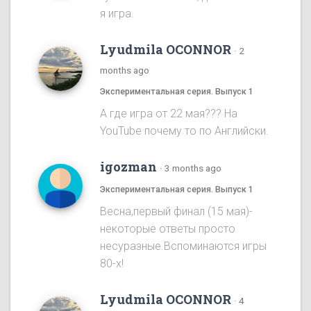
я игра.
Lyudmila OCONNOR
·
2
months ago
Экспериментальная серия. Выпуск 1
А где игра от 22 мая??? На
YouTube почему то по Английски.
igozman
·
3 months ago
Экспериментальная серия. Выпуск 1
Весна,первый финал (15 мая)-
некоторые ответы просто
несуразные.Вспоминаются игры
80-х!
Lyudmila OCONNOR
·
4