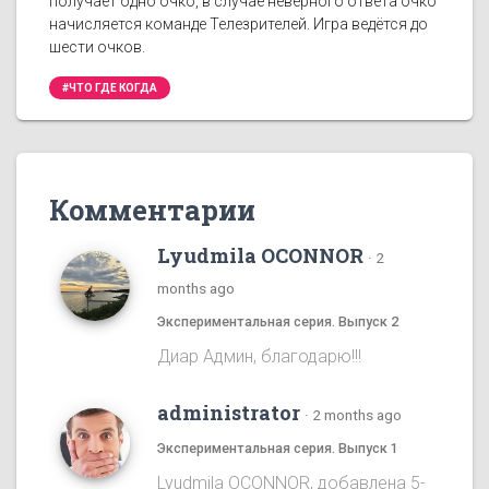
получает одно очко, в случае неверного ответа очко
начисляется команде Телезрителей. Игра ведётся до
шести очков.
#ЧТО ГДЕ КОГДА
Комментарии
Lyudmila OCONNOR
·
2
months ago
Экспериментальная серия. Выпуск 2
Диар Админ, благодарю!!!
administrator
·
2 months ago
Экспериментальная серия. Выпуск 1
Lyudmila OCONNOR, добавлена 5-