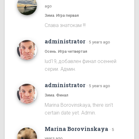
ago
Зима. Игра первая
Cлава знатокам !!!
administrator
·
5 years ago
Осень. Игра четвертая
lud19, добавлен финал осенней
серии. Админ.
administrator
·
5 years ago
Зима. Финал
Marina Borovinskaya, there isn't
certain date yet. Admin.
Marina Borovinskaya
·
5
years ago