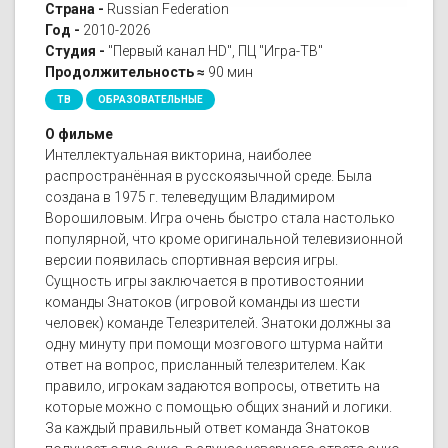
Страна -
Russian Federation
Год -
2010-2026
Студия -
"Первый канал HD", ПЦ "Игра-ТВ"
Продолжительность ≈
90 мин
ТВ
ОБРАЗОВАТЕЛЬНЫЕ
О фильме
Интеллектуальная викторина, наиболее
распространённая в русскоязычной среде. Была
создана в 1975 г. телеведущим Владимиром
Ворошиловым. Игра очень быстро стала настолько
популярной, что кроме оригинальной телевизионной
версии появилась спортивная версия игры.
Сущность игры заключается в противостоянии
команды Знатоков (игровой команды из шести
человек) команде Телезрителей. Знатоки должны за
одну минуту при помощи мозгового штурма найти
ответ на вопрос, присланный телезрителем. Как
правило, игрокам задаются вопросы, ответить на
которые можно с помощью общих знаний и логики.
За каждый правильный ответ команда Знатоков