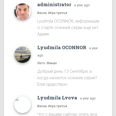
administrator
·
a year ago
Весна. Игра третья
Lyudmila OCONNOR, информации
о старте осенней серии ещё нет.
Админ.
Lyudmila OCONNOR
·
a year
ago
Лето. Финал
Добрый день 13 Сентября, а
когда начнется осенняя серия?
Благодарствую.
Lyudmila Lvova
·
a year ago
Весна. Игра третья
Что с вашим сайтом, опять все