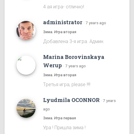
4 ая игра- отлично!
administrator
·
7 years ago
Зима. Игра вторая
Добавлена 3-я игра. Админ.
Marina Borovinskaya
Werup
·
7 years ago
Зима. Игра вторая
Tретья игра, please !!!!
Lyudmila OCONNOR
·
7 years
ago
Зима. Игра первая
Ура ! Пришла зима !