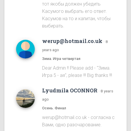
тот якобы должен убедить
Касумого выбрать его ответ.
Касумов на то и капитан, чтобы
выбирать.
werup@hotmail.co.uk
·
8
years ago
Зима. Игра четвертая
Dear Admin !! Please add - "Зима.
Игра 5 - ая", please !!! Big thanks !!!
Lyudmila OCONNOR
·
8 years
ago
Осень. Финал
werup@hotmail.co.uk - согласна с
Вами, одно разочарование.