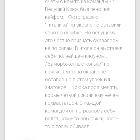
счёты с кем-то из команды ??
Ведущий Крюк был явнo под
кайфом... Фотографию
"Титаника" на экране не оставили
явно по ошибке. Но ведущему
это честно признать оказалось
не по силам. В итоге он выставил
себя полнейшем клоуном...
."Замороженные коньки" не
принял. Фото на экране не
оставил, но в этом упрекнул
знатоков... Крюка пора менять,
кроме четкой дикции ему нечем
похвастаться. С каждой
командой он по-разному себя
ведёт, кому-то поблажки, кого-
то с толку сбивает......