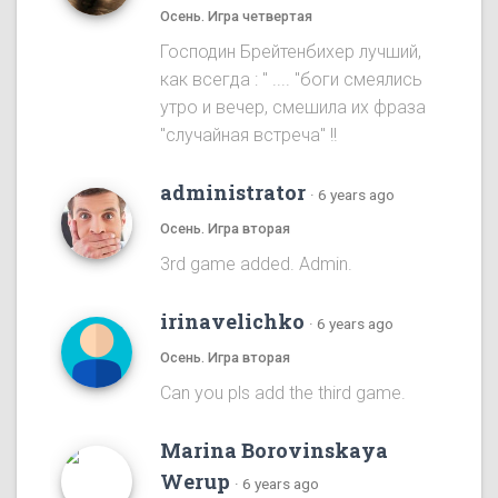
Осень. Игра четвертая
Господин Брейтенбихер лучший,
как всегда : " .... "боги смеялись
утро и вечер, смешила их фраза
"случайная встреча" !!
administrator
·
6 years ago
Осень. Игра вторая
3rd game added. Admin.
irinavelichko
·
6 years ago
Осень. Игра вторая
Can you pls add the third game.
Marina Borovinskaya
Werup
·
6 years ago