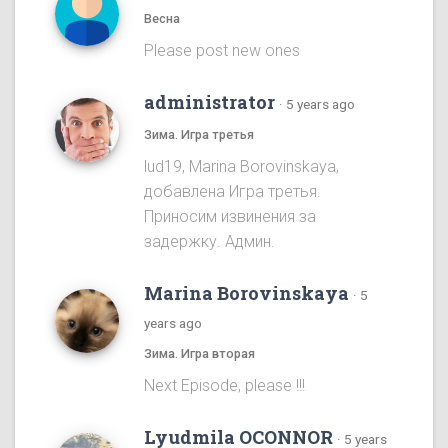
Весна
Please post new ones
administrator
·
5 years ago
Зима. Игра третья
lud19, Marina Borovinskaya,
добавлена Игра третья.
Приносим извинения за
задержку. Админ.
Marina Borovinskaya
·
5
years ago
Зима. Игра вторая
Next Episode, please !!!
Lyudmila OCONNOR
·
5 years