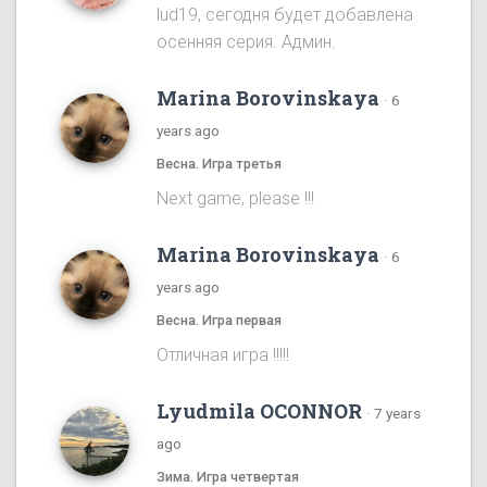
lud19, сегодня будет добавлена
осенняя серия. Админ.
Marina Borovinskaya
·
6
years ago
Весна. Игра третья
Next game, please !!!
Marina Borovinskaya
·
6
years ago
Весна. Игра первая
Отличная игра !!!!!
Lyudmila OCONNOR
·
7 years
ago
Зима. Игра четвертая