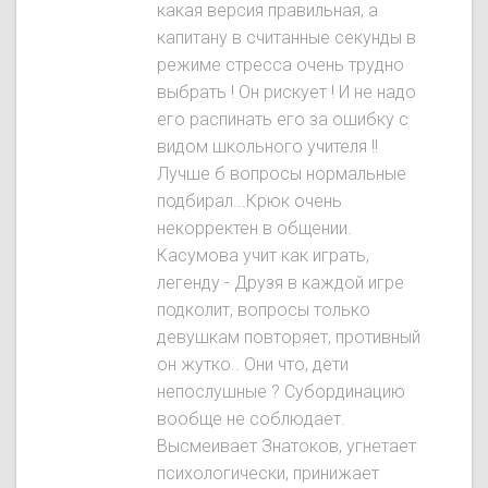
какая версия правильная, а
капитану в считанные секунды в
режиме стресса очень трудно
выбрать ! Он рискует ! И не надо
его распинать его за ошибку с
видом школьного учителя !!
Лучше б вопросы нормальные
подбирал...Крюк очень
некорректен в общении.
Касумова учит как играть,
легенду - Друзя в каждой игре
подколит, вопросы только
девушкам повторяет, противный
он жутко.. Они что, дети
непослушные ? Субординацию
вообще не соблюдает.
Высмеивает Знатокoв, угнетает
психологически, принижает