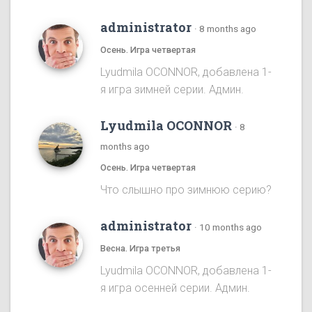
administrator
·
8 months ago
Осень. Игра четвертая
Lyudmila OCONNOR, добавлена 1-
я игра зимней серии. Админ.
Lyudmila OCONNOR
·
8
months ago
Осень. Игра четвертая
Что слышно про зимнюю серию?
administrator
·
10 months ago
Весна. Игра третья
Lyudmila OCONNOR, добавлена 1-
я игра осенней серии. Админ.