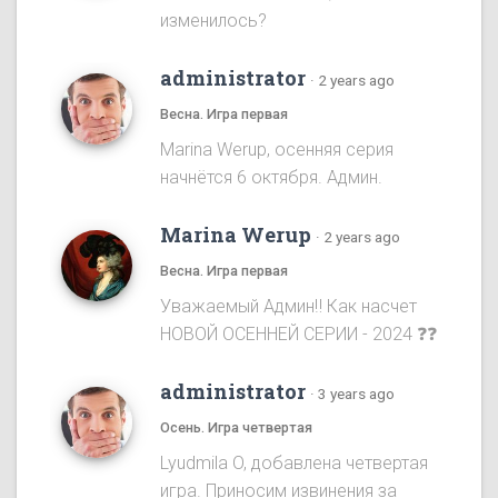
изменилось?
administrator
·
2 years ago
Весна. Игра первая
Marina Werup, осенняя серия
начнётся 6 октября. Админ.
Marina Werup
·
2 years ago
Весна. Игра первая
Уважаемый Админ‼️ Как насчет
НОВОЙ ОСЕННЕЙ СЕРИИ - 2024 ❓❓
administrator
·
3 years ago
Осень. Игра четвертая
Lyudmila O, добавлена четвертая
игра. Приносим извинения за