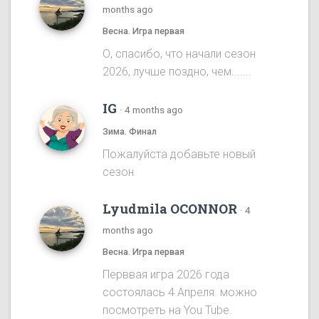
months ago
Весна. Игра первая
О, спасибо, что начали сезон
2026, лучше поздно, чем.......
IG
·
4 months ago
Зима. Финал
Пожалуйста добавьте новый
сезон
Lyudmila OCONNOR
·
4
months ago
Весна. Игра первая
Перввая игра 2026 года
состоялась 4 Апреля. можно
посмотреть на You Tube.