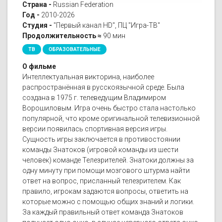
Страна -
Russian Federation
Год -
2010-2026
Студия -
"Первый канал HD", ПЦ "Игра-ТВ"
Продолжительность ≈
90 мин
ТВ
ОБРАЗОВАТЕЛЬНЫЕ
О фильме
Интеллектуальная викторина, наиболее
распространённая в русскоязычной среде. Была
создана в 1975 г. телеведущим Владимиром
Ворошиловым. Игра очень быстро стала настолько
популярной, что кроме оригинальной телевизионной
версии появилась спортивная версия игры.
Сущность игры заключается в противостоянии
команды Знатоков (игровой команды из шести
человек) команде Телезрителей. Знатоки должны за
одну минуту при помощи мозгового штурма найти
ответ на вопрос, присланный телезрителем. Как
правило, игрокам задаются вопросы, ответить на
которые можно с помощью общих знаний и логики.
За каждый правильный ответ команда Знатоков