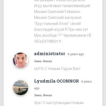
Игру вытягивал талантливейший
Михаил Скипский !! Именно
Михаил Скипский заслужил
"Хрустальный Атом" своей
блестящей игрой !!! При чем тут
Мун, вообще ?? Черемисинoв НЕ
ОБЪЕКТИВЕН !!!
administrator
·
6 years ago
Зима. Финал
lud19, С Новым Годом Вас!
Lyudmila OCONNOR
·
6 years
ago
Зима. Финал
Ура ! С наступающим Новым