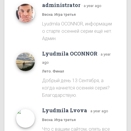
administrator
·
a year ago
Весна. Игра третья
Lyudmila OCONNOR, информации
о старте осенней серии ещё нет.
Админ.
Lyudmila OCONNOR
·
a year
ago
Лето. Финал
Добрый день 13 Сентября, а
когда начнется осенняя серия?
Благодарствую.
Lyudmila Lvova
·
a year ago
Весна. Игра третья
Что с вашим сайтом, опять все