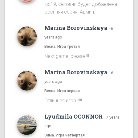
lud19, сегодня будет добавлена
осенняя серия. Админ.
Marina Borovinskaya
·
6
years ago
Весна. Игра третья
Next game, please !!!
Marina Borovinskaya
·
6
years ago
Весна. Игра первая
Отличная игра !!!!!
Lyudmila OCONNOR
·
7 years
ago
Зима. Игра четвертая