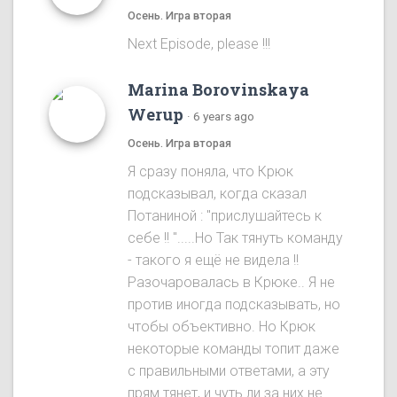
Осень. Игра вторая
Next Episode, please !!!
Marina Borovinskaya
Werup
·
6 years ago
Осень. Игра вторая
Я сразу понялa, что Крюк
подсказывал, когда сказал
Потаниной : "прислушайтесь к
себе !! ".....Ho Так тянуть команду
- такого я ещё не видела !!
Разочаровалась в Крюке.. Я не
против иногда подсказывать, но
чтобы объективно. Ho Крюк
некоторые команды топит даже
с правильными ответами, а эту
прям тянет, и чуть ли за них не