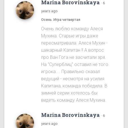
Marina Borovinskaya
·
6
years ago
Осень. Игра четвертая
Oчень люблю команду Алеся
Мухина. Старые игры даже
пересматривала. Алеся Мухин -
шикарный Kапитан !! A вопрос
про Ван Гога не засчитали зря.
На "Cуперблиц" оставил не того
игрока.... Правильно сказал
ведущий - несмотря на усилия
Kапитана, команда победила. B
зимней серии хотелось бы
видеть команду Алеся Мухинa.
Marina Borovinskaya
·
6
years ago