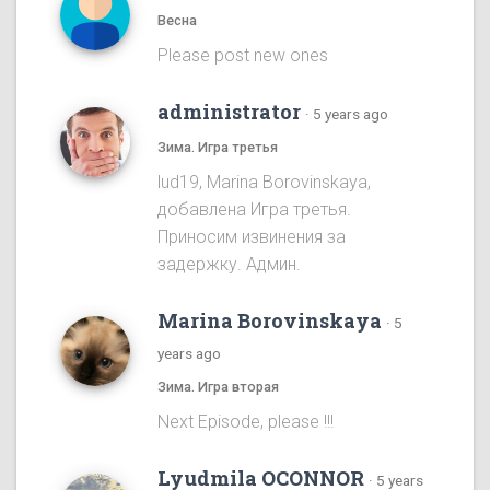
Весна
Please post new ones
administrator
·
5 years ago
Зима. Игра третья
lud19, Marina Borovinskaya,
добавлена Игра третья.
Приносим извинения за
задержку. Админ.
Marina Borovinskaya
·
5
years ago
Зима. Игра вторая
Next Episode, please !!!
Lyudmila OCONNOR
·
5 years