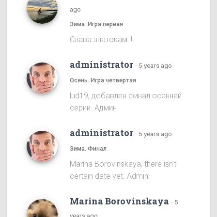
ago
Зима. Игра первая
Cлава знатокам !!!
administrator
·
5 years ago
Осень. Игра четвертая
lud19, добавлен финал осенней
серии. Админ.
administrator
·
5 years ago
Зима. Финал
Marina Borovinskaya, there isn't
certain date yet. Admin.
Marina Borovinskaya
·
5
years ago