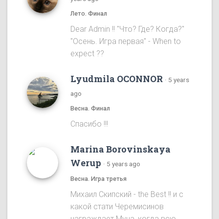
Лето. Финал
Dear Admin !! "Что? Где? Когда?"
"Осень. Игра первая" - When to
expect ??
Lyudmila OCONNOR
·
5 years
ago
Весна. Финал
Спасибо !!!
Marina Borovinskaya
Werup
·
5 years ago
Весна. Игра третья
Михаил Скипский - the Best !! и с
какой стати Черемисинов
награждает Муна, когда всю