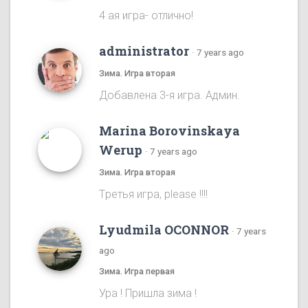
4 ая игра- отлично!
administrator
·
7 years ago
Зима. Игра вторая
Добавлена 3-я игра. Админ.
Marina Borovinskaya
Werup
·
7 years ago
Зима. Игра вторая
Tретья игра, please !!!!
Lyudmila OCONNOR
·
7 years
ago
Зима. Игра первая
Ура ! Пришла зима !