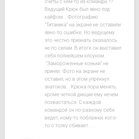
счёты с кем-то из команды ??
Ведущий Крюк был явнo под
кайфом... Фотографию
"Титаника" на экране не оставили
явно по ошибке. Но ведущему
это честно признать оказалось
не по силам. В итоге он выставил
себя полнейшем клоуном...
."Замороженные коньки" не
принял. Фото на экране не
оставил, но в этом упрекнул
знатоков... Крюка пора менять,
кроме четкой дикции ему нечем
похвастаться. С каждой
командой он по-разному себя
ведёт, кому-то поблажки, кого-
то с толку сбивает......