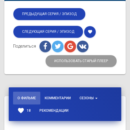
ПРЕДЫДУЩАЯ СЕРИЯ / ЭПИЗОД
favorite
СЛЕДУЮЩАЯ СЕРИЯ / ЭПИЗОД
Поделиться
ИСПОЛЬЗОВАТЬ СТАРЫЙ ПЛЕЕР
О ФИЛЬМЕ
КОММЕНТАРИИ
СЕЗОНЫ
favorite
18
РЕКОМЕНДАЦИИ