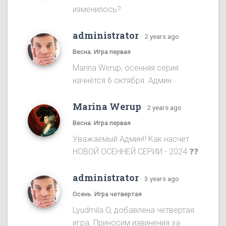
изменилось?
administrator
·
2 years ago
Весна. Игра первая
Marina Werup, осенняя серия
начнётся 6 октября. Админ.
Marina Werup
·
2 years ago
Весна. Игра первая
Уважаемый Админ‼️ Как насчет
НОВОЙ ОСЕННЕЙ СЕРИИ - 2024 ❓❓
administrator
·
3 years ago
Осень. Игра четвертая
Lyudmila O, добавлена четвертая
игра. Приносим извинения за