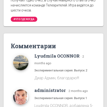
получает одно очко, в случае неверного ответа очко
начисляется команде Телезрителей. Игра ведётся до
шести очков.
#ЧТО ГДЕ КОГДА
Комментарии
Lyudmila OCONNOR
·
2
months ago
Экспериментальная серия. Выпуск 2
Диар Админ, благодарю!!!
administrator
·
2 months ago
Экспериментальная серия. Выпуск 1
Lyudmila OCONNOR, добавлена 5-