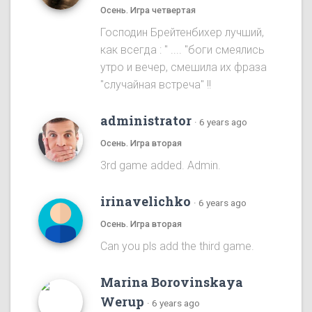
Осень. Игра четвертая
Господин Брейтенбихер лучший,
как всегда : " .... "боги смеялись
утро и вечер, смешила их фраза
"случайная встреча" !!
administrator
·
6 years ago
Осень. Игра вторая
3rd game added. Admin.
irinavelichko
·
6 years ago
Осень. Игра вторая
Can you pls add the third game.
Marina Borovinskaya
Werup
·
6 years ago