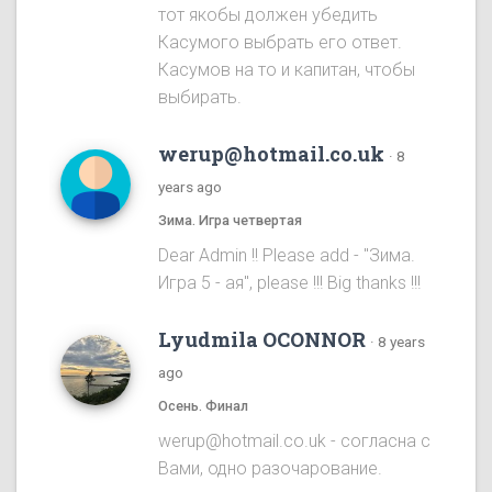
тот якобы должен убедить
Касумого выбрать его ответ.
Касумов на то и капитан, чтобы
выбирать.
werup@hotmail.co.uk
·
8
years ago
Зима. Игра четвертая
Dear Admin !! Please add - "Зима.
Игра 5 - ая", please !!! Big thanks !!!
Lyudmila OCONNOR
·
8 years
ago
Осень. Финал
werup@hotmail.co.uk - согласна с
Вами, одно разочарование.