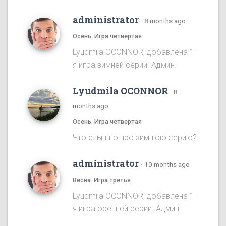
administrator
·
8 months ago
Осень. Игра четвертая
Lyudmila OCONNOR, добавлена 1-
я игра зимней серии. Админ.
Lyudmila OCONNOR
·
8
months ago
Осень. Игра четвертая
Что слышно про зимнюю серию?
administrator
·
10 months ago
Весна. Игра третья
Lyudmila OCONNOR, добавлена 1-
я игра осенней серии. Админ.