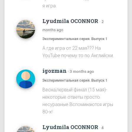
я игра.
Lyudmila OCONNOR
·
2
months ago
Экспериментальная серия. Выпуск 1
А где игра от 22 мая??? На
YouTube почему то по Английски.
igozman
·
3 months ago
Экспериментальная серия. Выпуск 1
Весна,первый финал (15 мая)-
некоторые ответы просто
несуразные.Вспоминаются игры
80-х!
Lyudmila OCONNOR
·
4