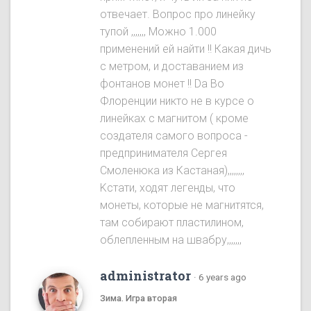
отвечает. Вопрос про линейку
тупой ,,,,,,, Можно 1.000
применений ей найти !! Какая дичь
с метром, и доставанием из
фонтанов монет !! Da Во
Флоренции никто не в курсе о
линейках с магнитом ( кроме
создателя самого вопроса -
предпринимателя Сергея
Смоленюка из Кастаная),,,,,,,,
Kстати, ходят легенды, что
монеты, которые не магнитятся,
там собирают пластилином,
облепленным на швабру,,,,,,,
administrator
·
6 years ago
Зима. Игра вторая