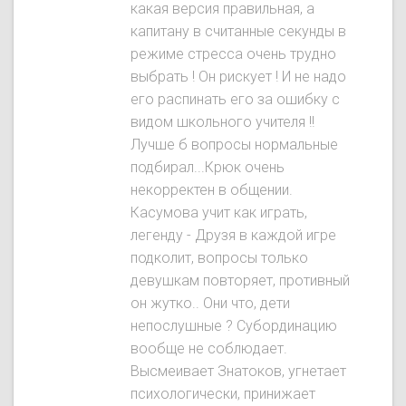
какая версия правильная, а
капитану в считанные секунды в
режиме стресса очень трудно
выбрать ! Он рискует ! И не надо
его распинать его за ошибку с
видом школьного учителя !!
Лучше б вопросы нормальные
подбирал...Крюк очень
некорректен в общении.
Касумова учит как играть,
легенду - Друзя в каждой игре
подколит, вопросы только
девушкам повторяет, противный
он жутко.. Они что, дети
непослушные ? Субординацию
вообще не соблюдает.
Высмеивает Знатокoв, угнетает
психологически, принижает