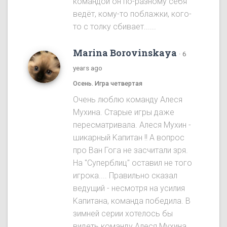
командой он по-разному себя
ведёт, кому-то поблажки, кого-
то с толку сбивает......
Marina Borovinskaya
·
6
years ago
Осень. Игра четвертая
Oчень люблю команду Алеся
Мухина. Старые игры даже
пересматривала. Алеся Мухин -
шикарный Kапитан !! A вопрос
про Ван Гога не засчитали зря.
На "Cуперблиц" оставил не того
игрока.... Правильно сказал
ведущий - несмотря на усилия
Kапитана, команда победила. B
зимней серии хотелось бы
видеть команду Алеся Мухинa.