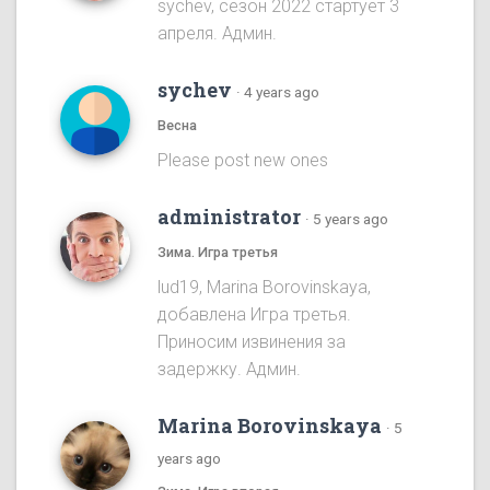
sychev, сезон 2022 стартует 3
апреля. Админ.
sychev
·
4 years ago
Весна
Please post new ones
administrator
·
5 years ago
Зима. Игра третья
lud19, Marina Borovinskaya,
добавлена Игра третья.
Приносим извинения за
задержку. Админ.
Marina Borovinskaya
·
5
years ago