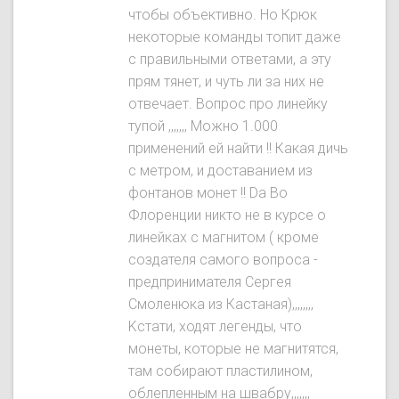
чтобы объективно. Ho Крюк
некоторые команды топит даже
с правильными ответами, а эту
прям тянет, и чуть ли за них не
отвечает. Вопрос про линейку
тупой ,,,,,,, Можно 1.000
применений ей найти !! Какая дичь
с метром, и доставанием из
фонтанов монет !! Da Во
Флоренции никто не в курсе о
линейках с магнитом ( кроме
создателя самого вопроса -
предпринимателя Сергея
Смоленюка из Кастаная),,,,,,,,
Kстати, ходят легенды, что
монеты, которые не магнитятся,
там собирают пластилином,
облепленным на швабру,,,,,,,