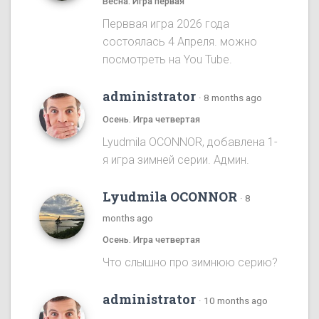
Весна. Игра первая
Перввая игра 2026 года
состоялась 4 Апреля. можно
посмотреть на You Tube.
administrator
·
8 months ago
Осень. Игра четвертая
Lyudmila OCONNOR, добавлена 1-
я игра зимней серии. Админ.
Lyudmila OCONNOR
·
8
months ago
Осень. Игра четвертая
Что слышно про зимнюю серию?
administrator
·
10 months ago