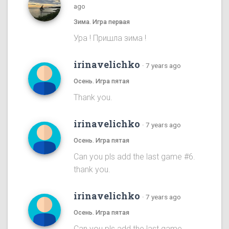
ago
Зима. Игра первая
Ура ! Пришла зима !
irinavelichko
·
7 years ago
Осень. Игра пятая
Thank you.
irinavelichko
·
7 years ago
Осень. Игра пятая
Can you pls add the last game #6.
thank you.
irinavelichko
·
7 years ago
Осень. Игра пятая
Can you pls add the last game.