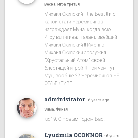
Весна. Игра третья
Михаил Скипский - the Best !! и с
какой стати Черемисинов
награждает Муна, когда всю
Игру вытягивал талантливейший
Михаил Скипский !! Именно
Михаил Скипский заслужил
"Хрустальный Атом" своей
блестящей игрой !!! При чем тут
Мун, вообще ?? Черемисинoв НЕ
ОБЪЕКТИВЕН !!!
administrator
·
6 years ago
Зима. Финал
lud19, С Новым Годом Вас!
Lyudmila OCONNOR
·
6 years