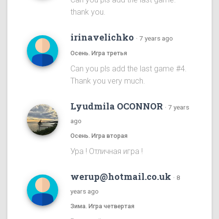
thank you.
irinavelichko
·
7 years ago
Осень. Игра третья
Can you pls add the last game #4.
Thank you very much.
Lyudmila OCONNOR
·
7 years
ago
Осень. Игра вторая
Ура ! Отличная игра !
werup@hotmail.co.uk
·
8
years ago
Зима. Игра четвертая