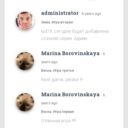
administrator
·
6 years ago
Зима. Игра вторая
lud19, сегодня будет добавлена
осенняя серия. Админ.
Marina Borovinskaya
·
6
years ago
Весна. Игра третья
Next game, please !!!
Marina Borovinskaya
·
6
years ago
Весна. Игра первая
Отличная игра !!!!!