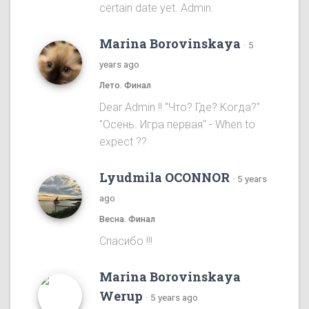
certain date yet. Admin.
Marina Borovinskaya
·
5
years ago
Лето. Финал
Dear Admin !! "Что? Где? Когда?"
"Осень. Игра первая" - When to
expect ??
Lyudmila OCONNOR
·
5 years
ago
Весна. Финал
Спасибо !!!
Marina Borovinskaya
Werup
·
5 years ago