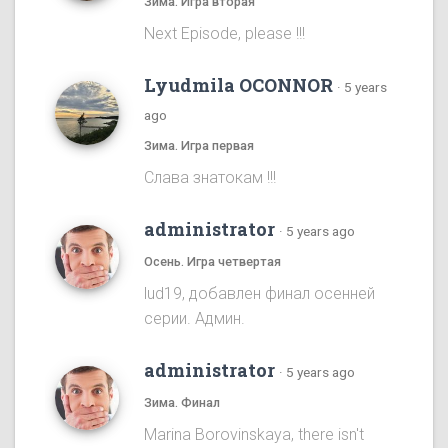
Зима. Игра вторая
Next Episode, please !!!
Lyudmila OCONNOR
·
5 years
ago
Зима. Игра первая
Cлава знатокам !!!
administrator
·
5 years ago
Осень. Игра четвертая
lud19, добавлен финал осенней
серии. Админ.
administrator
·
5 years ago
Зима. Финал
Marina Borovinskaya, there isn't