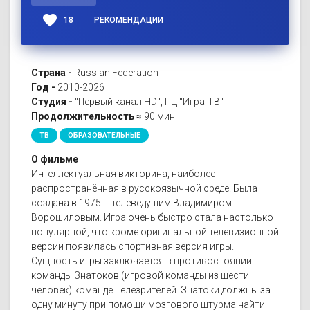
favorite
18
РЕКОМЕНДАЦИИ
Страна -
Russian Federation
Год -
2010-2026
Студия -
"Первый канал HD", ПЦ "Игра-ТВ"
Продолжительность ≈
90 мин
ТВ
ОБРАЗОВАТЕЛЬНЫЕ
О фильме
Интеллектуальная викторина, наиболее
распространённая в русскоязычной среде. Была
создана в 1975 г. телеведущим Владимиром
Ворошиловым. Игра очень быстро стала настолько
популярной, что кроме оригинальной телевизионной
версии появилась спортивная версия игры.
Сущность игры заключается в противостоянии
команды Знатоков (игровой команды из шести
человек) команде Телезрителей. Знатоки должны за
одну минуту при помощи мозгового штурма найти