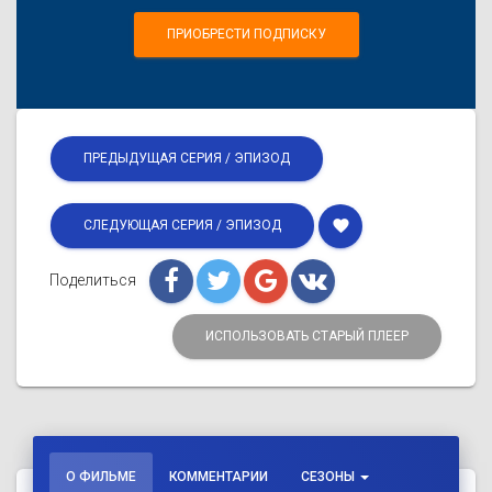
ПРИОБРЕСТИ ПОДПИСКУ
ПРЕДЫДУЩАЯ СЕРИЯ / ЭПИЗОД
favorite
СЛЕДУЮЩАЯ СЕРИЯ / ЭПИЗОД
Поделиться
ИСПОЛЬЗОВАТЬ СТАРЫЙ ПЛЕЕР
О ФИЛЬМЕ
КОММЕНТАРИИ
СЕЗОНЫ