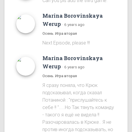
Can you pls add the third game.
Marina Borovinskaya
Werup
·
6 years ago
Осень. Игра вторая
Next Episode, please !!!
Marina Borovinskaya
Werup
·
6 years ago
Осень. Игра вторая
Я сразу понялa, что Крюк
подсказывал, когда сказал
Потаниной : "прислушайтесь к
себе !! ".....Ho Так тянуть команду
- такого я ещё не видела !!
Разочаровалась в Крюке.. Я не
против иногда подсказывать, но