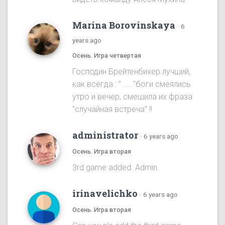
Marina Borovinskaya
·
6
years ago
Осень. Игра четвертая
Господин Брейтенбихер лучший,
как всегда : " .... "боги смеялись
утро и вечер, смешила их фраза
"случайная встреча" !!
administrator
·
6 years ago
Осень. Игра вторая
3rd game added. Admin.
irinavelichko
·
6 years ago
Осень. Игра вторая