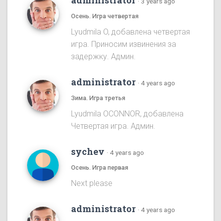
administrator
·
3 years ago
Осень. Игра четвертая
Lyudmila O, добавлена четвертая
игра. Приносим извинения за
задержку. Админ.
administrator
·
4 years ago
Зима. Игра третья
Lyudmila OCONNOR, добавлена
Четвертая игра. Админ.
sychev
·
4 years ago
Осень. Игра первая
Next please
administrator
·
4 years ago