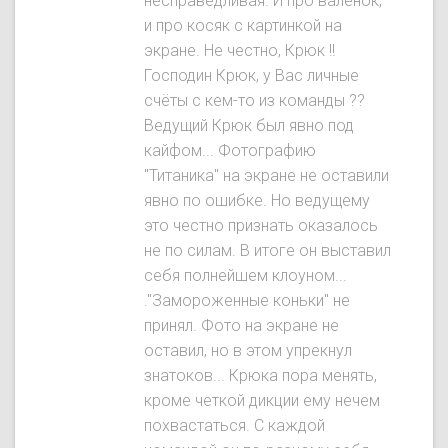
несправедливая. И про валенок,
и про косяк с картинкой на
экране. Не честно, Крюк !!
Господин Крюк, у Вас личные
счёты с кем-то из команды ??
Ведущий Крюк был явнo под
кайфом... Фотографию
"Титаника" на экране не оставили
явно по ошибке. Но ведущему
это честно признать оказалось
не по силам. В итоге он выставил
себя полнейшем клоуном...
."Замороженные коньки" не
принял. Фото на экране не
оставил, но в этом упрекнул
знатоков... Крюка пора менять,
кроме четкой дикции ему нечем
похвастаться. С каждой