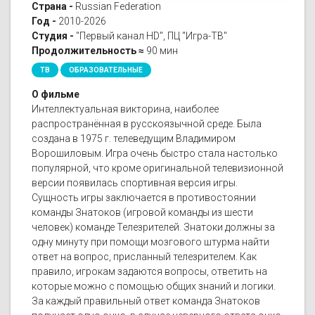
Страна -
Russian Federation
Год -
2010-2026
Студия -
"Первый канал HD", ПЦ "Игра-ТВ"
Продолжительность ≈
90 мин
ТВ
ОБРАЗОВАТЕЛЬНЫЕ
О фильме
Интеллектуальная викторина, наиболее
распространённая в русскоязычной среде. Была
создана в 1975 г. телеведущим Владимиром
Ворошиловым. Игра очень быстро стала настолько
популярной, что кроме оригинальной телевизионной
версии появилась спортивная версия игры.
Сущность игры заключается в противостоянии
команды Знатоков (игровой команды из шести
человек) команде Телезрителей. Знатоки должны за
одну минуту при помощи мозгового штурма найти
ответ на вопрос, присланный телезрителем. Как
правило, игрокам задаются вопросы, ответить на
которые можно с помощью общих знаний и логики.
За каждый правильный ответ команда Знатоков