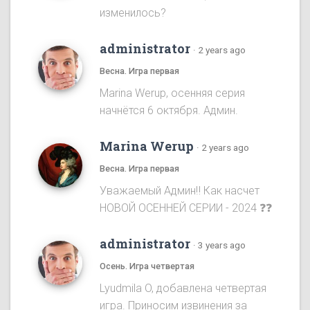
изменилось?
administrator
·
2 years ago
Весна. Игра первая
Marina Werup, осенняя серия
начнётся 6 октября. Админ.
Marina Werup
·
2 years ago
Весна. Игра первая
Уважаемый Админ‼️ Как насчет
НОВОЙ ОСЕННЕЙ СЕРИИ - 2024 ❓❓
administrator
·
3 years ago
Осень. Игра четвертая
Lyudmila O, добавлена четвертая
игра. Приносим извинения за