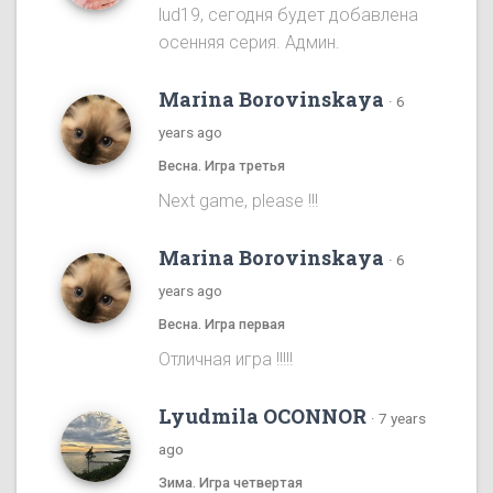
lud19, сегодня будет добавлена
осенняя серия. Админ.
Marina Borovinskaya
·
6
years ago
Весна. Игра третья
Next game, please !!!
Marina Borovinskaya
·
6
years ago
Весна. Игра первая
Отличная игра !!!!!
Lyudmila OCONNOR
·
7 years
ago
Зима. Игра четвертая