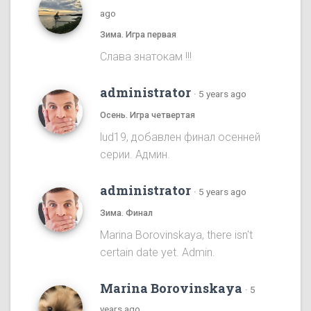
ago
Зима. Игра первая
Cлава знатокам !!!
administrator
·
5 years ago
Осень. Игра четвертая
lud19, добавлен финал осенней
серии. Админ.
administrator
·
5 years ago
Зима. Финал
Marina Borovinskaya, there isn't
certain date yet. Admin.
Marina Borovinskaya
·
5
years ago