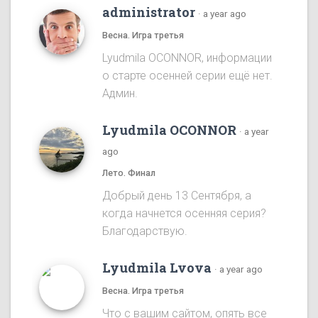
administrator
·
a year ago
Весна. Игра третья
Lyudmila OCONNOR, информации
о старте осенней серии ещё нет.
Админ.
Lyudmila OCONNOR
·
a year
ago
Лето. Финал
Добрый день 13 Сентября, а
когда начнется осенняя серия?
Благодарствую.
Lyudmila Lvova
·
a year ago
Весна. Игра третья
Что с вашим сайтом, опять все