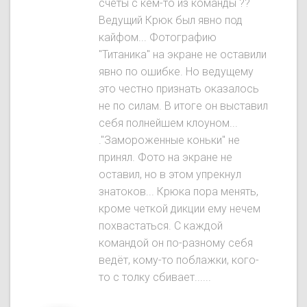
счёты с кем-то из команды ??
Ведущий Крюк был явнo под
кайфом... Фотографию
"Титаника" на экране не оставили
явно по ошибке. Но ведущему
это честно признать оказалось
не по силам. В итоге он выставил
себя полнейшем клоуном...
."Замороженные коньки" не
принял. Фото на экране не
оставил, но в этом упрекнул
знатоков... Крюка пора менять,
кроме четкой дикции ему нечем
похвастаться. С каждой
командой он по-разному себя
ведёт, кому-то поблажки, кого-
то с толку сбивает......