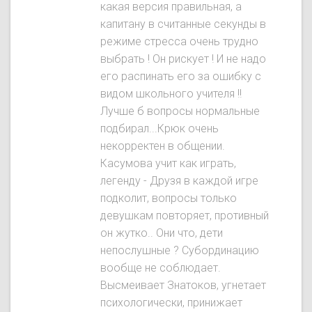
какая версия правильная, а
капитану в считанные секунды в
режиме стресса очень трудно
выбрать ! Он рискует ! И не надо
его распинать его за ошибку с
видом школьного учителя !!
Лучше б вопросы нормальные
подбирал...Крюк очень
некорректен в общении.
Касумова учит как играть,
легенду - Друзя в каждой игре
подколит, вопросы только
девушкам повторяет, противный
он жутко.. Они что, дети
непослушные ? Субординацию
вообще не соблюдает.
Высмеивает Знатокoв, угнетает
психологически, принижает