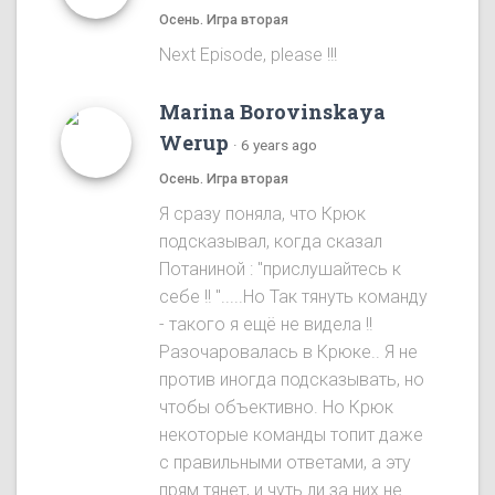
Осень. Игра вторая
Next Episode, please !!!
Marina Borovinskaya
Werup
·
6 years ago
Осень. Игра вторая
Я сразу понялa, что Крюк
подсказывал, когда сказал
Потаниной : "прислушайтесь к
себе !! ".....Ho Так тянуть команду
- такого я ещё не видела !!
Разочаровалась в Крюке.. Я не
против иногда подсказывать, но
чтобы объективно. Ho Крюк
некоторые команды топит даже
с правильными ответами, а эту
прям тянет, и чуть ли за них не