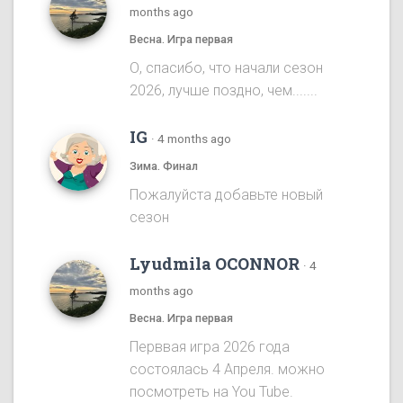
months ago
Весна. Игра первая
О, спасибо, что начали сезон
2026, лучше поздно, чем.......
IG
·
4 months ago
Зима. Финал
Пожалуйста добавьте новый
сезон
Lyudmila OCONNOR
·
4
months ago
Весна. Игра первая
Перввая игра 2026 года
состоялась 4 Апреля. можно
посмотреть на You Tube.