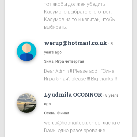
тот якобы должен убедить
Касумого выбрать его ответ.
Касумов на то и капитан, чтобы
выбирать.
werup@hotmail.co.uk
·
8
years ago
Зима. Игра четвертая
Dear Admin !! Please add - "Зима.
Игра 5 - ая", please !!! Big thanks !!!
Lyudmila OCONNOR
·
8 years
ago
Осень. Финал
werup@hotmail.co.uk - согласна с
Вами, одно разочарование.