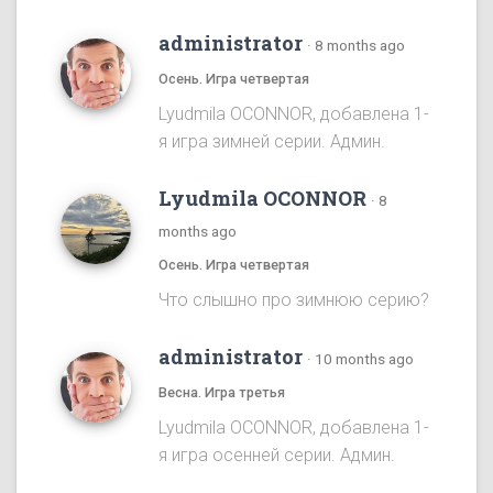
administrator
·
8 months ago
Осень. Игра четвертая
Lyudmila OCONNOR, добавлена 1-
я игра зимней серии. Админ.
Lyudmila OCONNOR
·
8
months ago
Осень. Игра четвертая
Что слышно про зимнюю серию?
administrator
·
10 months ago
Весна. Игра третья
Lyudmila OCONNOR, добавлена 1-
я игра осенней серии. Админ.