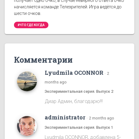
получает одно очко, в случае неверного ответа очко
начисляется команде Телезрителей. Игра ведётся до
шести очков.
#ЧТО ГДЕ КОГДА
Комментарии
Lyudmila OCONNOR
·
2
months ago
Экспериментальная серия. Выпуск 2
Диар Админ, благодарю!!!
administrator
·
2 months ago
Экспериментальная серия. Выпуск 1
Lyudmila OCONNOR, добавлена 5-