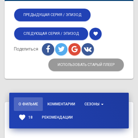
ПРЕДЫДУЩАЯ СЕРИЯ / ЭПИЗОД
favorite
СЛЕДУЮЩАЯ СЕРИЯ / ЭПИЗОД
Поделиться
ИСПОЛЬЗОВАТЬ СТАРЫЙ ПЛЕЕР
О ФИЛЬМЕ
КОММЕНТАРИИ
СЕЗОНЫ
favorite
18
РЕКОМЕНДАЦИИ