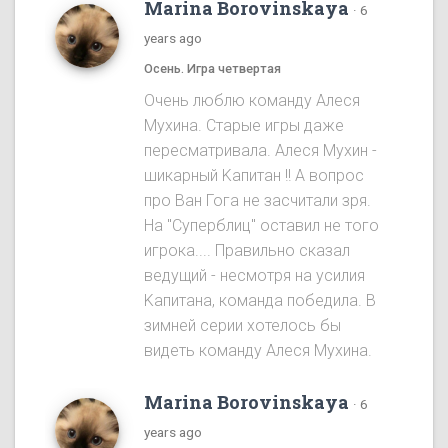
Marina Borovinskaya
·
6
years ago
Осень. Игра четвертая
Oчень люблю команду Алеся
Мухина. Старые игры даже
пересматривала. Алеся Мухин -
шикарный Kапитан !! A вопрос
про Ван Гога не засчитали зря.
На "Cуперблиц" оставил не того
игрока.... Правильно сказал
ведущий - несмотря на усилия
Kапитана, команда победила. B
зимней серии хотелось бы
видеть команду Алеся Мухинa.
Marina Borovinskaya
·
6
years ago