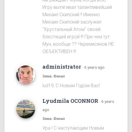
Игру вытягивал талантливейший
Михаил Скипский !! Именно
Михаил Скипский заслужил
"Хрустальный Атом" своей
блестящей игрой !!! При чем тут
Мун, вообще ?? Черемисинoв НЕ
ОБЪЕКТИВЕН !!!
administrator
·
6 years ago
Зима. Финал
lud19, С Новым Годом Вас!
Lyudmila OCONNOR
·
6 years
ago
Зима. Финал
Ура ! С наступающим Новым