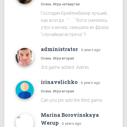
Осень. Игра четвертая
Господин Брейтенбихер лучший,
как всегда : " .... "боги смеялись
утро и вечер, смешила их фраза
"случайная встреча" !!
administrator
·
6 years ago
Осень. Игра вторая
3rd game added. Admin.
irinavelichko
·
6 years ago
Осень. Игра вторая
Can you pls add the third game.
Marina Borovinskaya
Werup
·
6 years ago