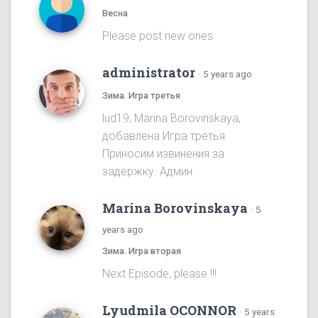
Весна
Please post new ones
administrator
·
5 years ago
Зима. Игра третья
lud19, Marina Borovinskaya,
добавлена Игра третья.
Приносим извинения за
задержку. Админ.
Marina Borovinskaya
·
5
years ago
Зима. Игра вторая
Next Episode, please !!!
Lyudmila OCONNOR
·
5 years