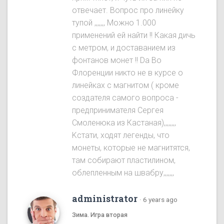
отвечает. Вопрос про линейку
тупой ,,,,,,, Можно 1.000
применений ей найти !! Какая дичь
с метром, и доставанием из
фонтанов монет !! Da Во
Флоренции никто не в курсе о
линейках с магнитом ( кроме
создателя самого вопроса -
предпринимателя Сергея
Смоленюка из Кастаная),,,,,,,,
Kстати, ходят легенды, что
монеты, которые не магнитятся,
там собирают пластилином,
облепленным на швабру,,,,,,,
administrator
·
6 years ago
Зима. Игра вторая