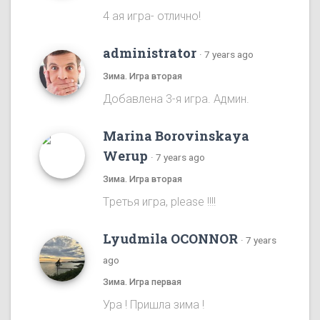
4 ая игра- отлично!
administrator
·
7 years ago
Зима. Игра вторая
Добавлена 3-я игра. Админ.
Marina Borovinskaya
Werup
·
7 years ago
Зима. Игра вторая
Tретья игра, please !!!!
Lyudmila OCONNOR
·
7 years
ago
Зима. Игра первая
Ура ! Пришла зима !