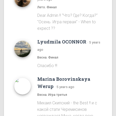
Лето. Финал
Dear Admin !! "Что? Где? Когда?"
"Осень. Игра первая" - When to
expect ??
Lyudmila OCONNOR
·
5 years
ago
Весна. Финал
Спасибо !!!
Marina Borovinskaya
Werup
·
5 years ago
Весна. Игра третья
Михаил Скипский - the Best !! и с
какой стати Черемисинов
награждает Муна, когда всю