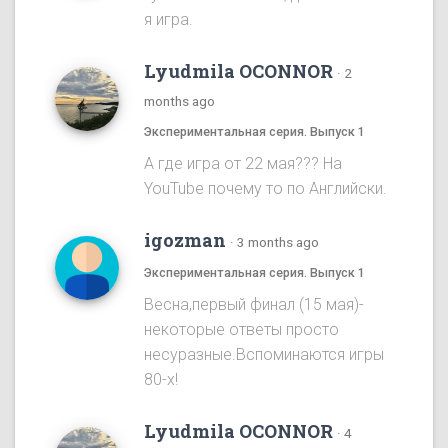
я игра.
Lyudmila OCONNOR
·
2
months ago
Экспериментальная серия. Выпуск 1
А где игра от 22 мая??? На
YouTube почему то по Английски.
igozman
·
3 months ago
Экспериментальная серия. Выпуск 1
Весна,первый финал (15 мая)-
некоторые ответы просто
несуразные.Вспоминаются игры
80-х!
Lyudmila OCONNOR
·
4