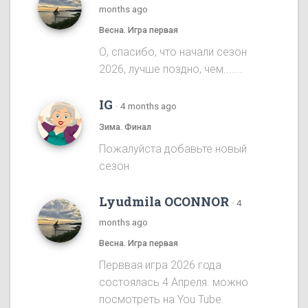
months ago
Весна. Игра первая
О, спасибо, что начали сезон
2026, лучше поздно, чем.......
IG
·
4 months ago
Зима. Финал
Пожалуйста добавьте новый
сезон
Lyudmila OCONNOR
·
4
months ago
Весна. Игра первая
Перввая игра 2026 года
состоялась 4 Апреля. можно
посмотреть на You Tube.