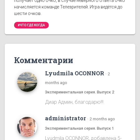
получает одно очко, в случае неверного ответа очко
начисляется команде Телезрителей. Игра ведётся до
шести очков.
#ЧТО ГДЕ КОГДА
Комментарии
Lyudmila OCONNOR
·
2
months ago
Экспериментальная серия. Выпуск 2
Диар Админ, благодарю!!!
administrator
·
2 months ago
Экспериментальная серия. Выпуск 1
Lyudmila OCONNOR, добавлена 5-