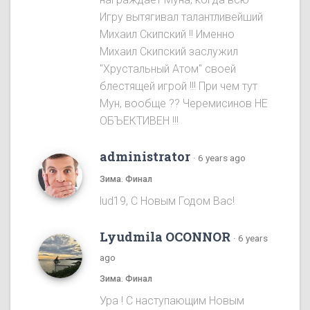
Игру вытягивал талантливейший
Михаил Скипский !! Именно
Михаил Скипский заслужил
"Хрустальный Атом" своей
блестящей игрой !!! При чем тут
Мун, вообще ?? Черемисинoв НЕ
ОБЪЕКТИВЕН !!!
administrator
·
6 years ago
Зима. Финал
lud19, С Новым Годом Вас!
Lyudmila OCONNOR
·
6 years
ago
Зима. Финал
Ура ! С наступающим Новым