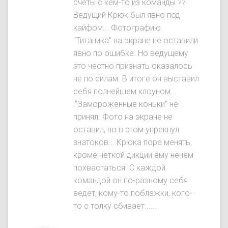
счёты с кем-то из команды ??
Ведущий Крюк был явнo под
кайфом... Фотографию
"Титаника" на экране не оставили
явно по ошибке. Но ведущему
это честно признать оказалось
не по силам. В итоге он выставил
себя полнейшем клоуном...
."Замороженные коньки" не
принял. Фото на экране не
оставил, но в этом упрекнул
знатоков... Крюка пора менять,
кроме четкой дикции ему нечем
похвастаться. С каждой
командой он по-разному себя
ведёт, кому-то поблажки, кого-
то с толку сбивает......