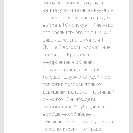
какая версия правильная, а
капитану в считанные секунды в
режиме стресса очень трудно
выбрать ! Он рискует ! И не надо
его распинать его за ошибку с
видом школьного учителя !!
Лучше б вопросы нормальные
подбирал...Крюк очень
некорректен в общении.
Касумова учит как играть,
легенду - Друзя в каждой игре
подколит, вопросы только
девушкам повторяет, противный
он жутко.. Они что, дети
непослушные ? Субординацию
вообще не соблюдает.
Высмеивает Знатокoв, угнетает
психологически, принижает