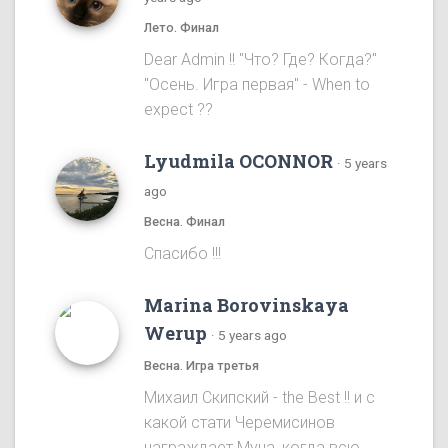
Лето. Финал
Dear Admin !! "Что? Где? Когда?"
"Осень. Игра первая" - When to
expect ??
Lyudmila OCONNOR
·
5 years
ago
Весна. Финал
Спасибо !!!
Marina Borovinskaya
Werup
·
5 years ago
Весна. Игра третья
Михаил Скипский - the Best !! и с
какой стати Черемисинов
награждает Муна, когда всю