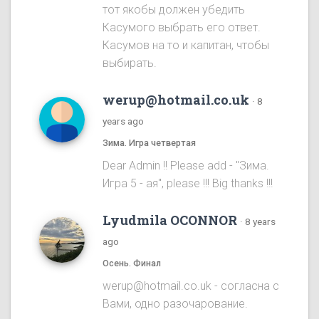
тот якобы должен убедить
Касумого выбрать его ответ.
Касумов на то и капитан, чтобы
выбирать.
werup@hotmail.co.uk
·
8
years ago
Зима. Игра четвертая
Dear Admin !! Please add - "Зима.
Игра 5 - ая", please !!! Big thanks !!!
Lyudmila OCONNOR
·
8 years
ago
Осень. Финал
werup@hotmail.co.uk - согласна с
Вами, одно разочарование.