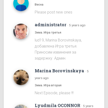
Весна
Please post new ones
administrator
·
5 years ago
Зима. Игра третья
lud19, Marina Borovinskaya,
добавлена Игра третья.
Приносим извинения за
задержку. Админ.
Marina Borovinskaya
·
5
years ago
Зима. Игра вторая
Next Episode, please !!!
Lyudmila OCONNOR
·
5 years