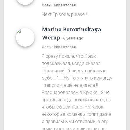
Осень. Игра вторая
Next Episode, please !!!
Marina Borovinskaya
Werup
·
6 years ago
Осень. Игра вторая
Я сразу понялa, что Крюк
подсказывал, когда сказал
Потаниной : "прислушайтесь к
себе !! ".....Ho Так тянуть команду
- такого я ещё не видела !!
Разочаровалась в Крюке.. Я не
против иногда подсказывать, но
чтобы объективно. Ho Крюк
некоторые команды топит даже
с правильными ответами, а эту
прям тянет, и чуть ли за них не