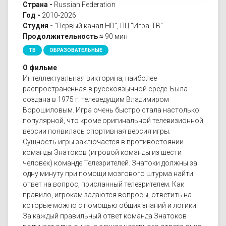
Страна -
Russian Federation
Год -
2010-2026
Студия -
"Первый канал HD", ПЦ "Игра-ТВ"
Продолжительность ≈
90 мин
ТВ
ОБРАЗОВАТЕЛЬНЫЕ
О фильме
Интеллектуальная викторина, наиболее
распространённая в русскоязычной среде. Была
создана в 1975 г. телеведущим Владимиром
Ворошиловым. Игра очень быстро стала настолько
популярной, что кроме оригинальной телевизионной
версии появилась спортивная версия игры.
Сущность игры заключается в противостоянии
команды Знатоков (игровой команды из шести
человек) команде Телезрителей. Знатоки должны за
одну минуту при помощи мозгового штурма найти
ответ на вопрос, присланный телезрителем. Как
правило, игрокам задаются вопросы, ответить на
которые можно с помощью общих знаний и логики.
За каждый правильный ответ команда Знатоков