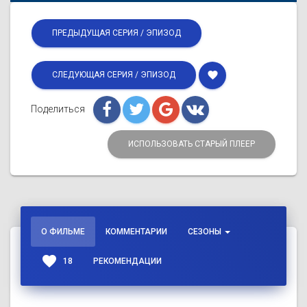
ПРЕДЫДУЩАЯ СЕРИЯ / ЭПИЗОД
favorite
СЛЕДУЮЩАЯ СЕРИЯ / ЭПИЗОД
Поделиться
ИСПОЛЬЗОВАТЬ СТАРЫЙ ПЛЕЕР
О ФИЛЬМЕ
КОММЕНТАРИИ
СЕЗОНЫ
favorite
18
РЕКОМЕНДАЦИИ