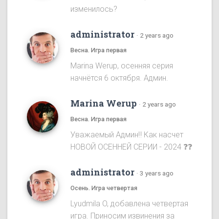
изменилось?
administrator
·
2 years ago
Весна. Игра первая
Marina Werup, осенняя серия
начнётся 6 октября. Админ.
Marina Werup
·
2 years ago
Весна. Игра первая
Уважаемый Админ‼️ Как насчет
НОВОЙ ОСЕННЕЙ СЕРИИ - 2024 ❓❓
administrator
·
3 years ago
Осень. Игра четвертая
Lyudmila O, добавлена четвертая
игра. Приносим извинения за