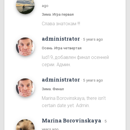
ago
Зима. Игра первая
Cлава знатокам !!!
administrator
·
5 years ago
Осень. Игра четвертая
lud19, добавлен финал осенней
серии. Админ.
administrator
·
5 years ago
Зима. Финал
Marina Borovinskaya, there isn't
certain date yet. Admin.
Marina Borovinskaya
·
5
years ago