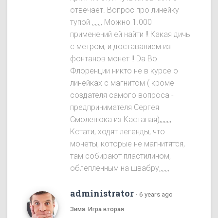
отвечает. Вопрос про линейку
тупой ,,,,,,, Можно 1.000
применений ей найти !! Какая дичь
с метром, и доставанием из
фонтанов монет !! Da Во
Флоренции никто не в курсе о
линейках с магнитом ( кроме
создателя самого вопроса -
предпринимателя Сергея
Смоленюка из Кастаная),,,,,,,,
Kстати, ходят легенды, что
монеты, которые не магнитятся,
там собирают пластилином,
облепленным на швабру,,,,,,,
administrator
·
6 years ago
Зима. Игра вторая