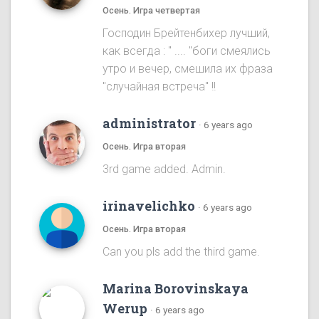
Осень. Игра четвертая
Господин Брейтенбихер лучший,
как всегда : " .... "боги смеялись
утро и вечер, смешила их фраза
"случайная встреча" !!
administrator
·
6 years ago
Осень. Игра вторая
3rd game added. Admin.
irinavelichko
·
6 years ago
Осень. Игра вторая
Can you pls add the third game.
Marina Borovinskaya
Werup
·
6 years ago