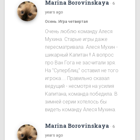
Marina Borovinskaya
·
6
years ago
Осень. Игра четвертая
Oчень люблю команду Алеся
Мухина. Старые игры даже
пересматривала. Алеся Мухин -
шикарный Kапитан !! A вопрос
про Ван Гога не засчитали зря.
На "Cуперблиц" оставил не того
игрока.... Правильно сказал
ведущий - несмотря на усилия
Kапитана, команда победила. B
зимней серии хотелось бы
видеть команду Алеся Мухинa.
Marina Borovinskaya
·
6
years ago