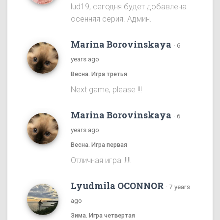
lud19, сегодня будет добавлена
осенняя серия. Админ.
Marina Borovinskaya
·
6
years ago
Весна. Игра третья
Next game, please !!!
Marina Borovinskaya
·
6
years ago
Весна. Игра первая
Отличная игра !!!!!
Lyudmila OCONNOR
·
7 years
ago
Зима. Игра четвертая