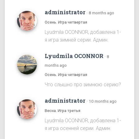
administrator
·
8 months ago
Осень. Игра четвертая
Lyudmila OCONNOR, добавлена 1-
я игра зимней серии. Админ.
Lyudmila OCONNOR
·
8
months ago
Осень. Игра четвертая
Что слышно про зимнюю серию?
administrator
·
10 months ago
Весна. Игра третья
Lyudmila OCONNOR, добавлена 1-
я игра осенней серии. Админ.