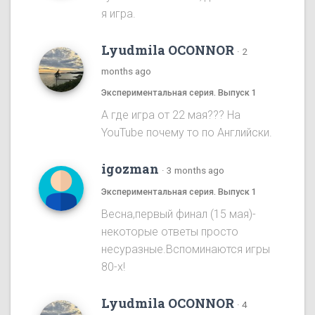
я игра.
Lyudmila OCONNOR
·
2
months ago
Экспериментальная серия. Выпуск 1
А где игра от 22 мая??? На
YouTube почему то по Английски.
igozman
·
3 months ago
Экспериментальная серия. Выпуск 1
Весна,первый финал (15 мая)-
некоторые ответы просто
несуразные.Вспоминаются игры
80-х!
Lyudmila OCONNOR
·
4