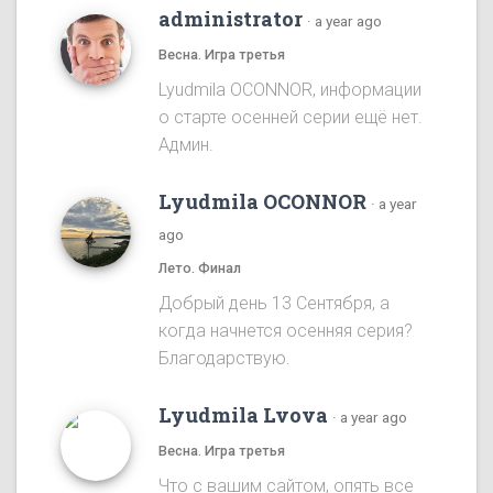
administrator
·
a year ago
Весна. Игра третья
Lyudmila OCONNOR, информации
о старте осенней серии ещё нет.
Админ.
Lyudmila OCONNOR
·
a year
ago
Лето. Финал
Добрый день 13 Сентября, а
когда начнется осенняя серия?
Благодарствую.
Lyudmila Lvova
·
a year ago
Весна. Игра третья
Что с вашим сайтом, опять все