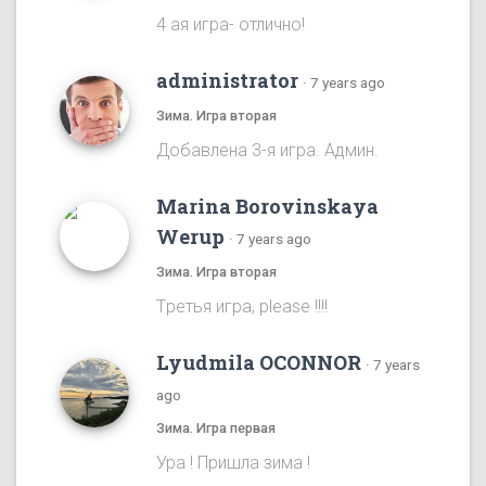
4 ая игра- отлично!
administrator
·
7 years ago
Зима. Игра вторая
Добавлена 3-я игра. Админ.
Marina Borovinskaya
Werup
·
7 years ago
Зима. Игра вторая
Tретья игра, please !!!!
Lyudmila OCONNOR
·
7 years
ago
Зима. Игра первая
Ура ! Пришла зима !