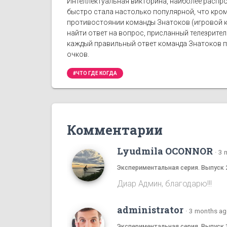
Интеллектуальная викторина, наиболее распро
быстро стала настолько популярной, что кро
противостоянии команды Знатоков (игровой к
найти ответ на вопрос, присланный телезрите
каждый правильный ответ команда Знатоков по
очков.
#ЧТО ГДЕ КОГДА
Комментарии
Lyudmila OCONNOR
·
3 
Экспериментальная серия. Выпуск 
Диар Админ, благодарю!!!
administrator
·
3 months a
Экспериментальная серия. Выпуск 