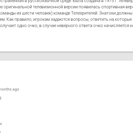
странённая в русскоязычной среде. Была создана в 1975 г. теле
ме оригинальной телевизионной версии появилась спортивная вер
оманды из шести человек) команде Телезрителей. Знатоки должны
лем. Как правило, игрокам задаются вопросы, ответить на которы
лучает одно очко, в случае неверного ответа очко начисляется ко
months ago
2
go
1