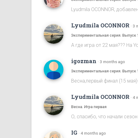
Lyudmila OCONNOR, добавлена
Lyudmila OCONNOR
·
3 
Экспериментальная серия. Выпуск 
А где игра от 22 мая??? На Y
igozman
·
3 months ago
Экспериментальная серия. Выпуск 
Весна,первый финал (15 мая
Lyudmila OCONNOR
·
4 
Весна. Игра первая
О, спасибо, что начали сезон 
IG
·
4 months ago