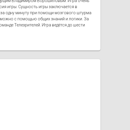
ведущим Владимиром Ворошиловым. Игра очень
сия игры. Сущность игры заключается в
 за одну минуту при помощи мозгового штурма
е можно с помощью общих знаний и логики. За
манде Телезрителей. Игра ведётся до шести