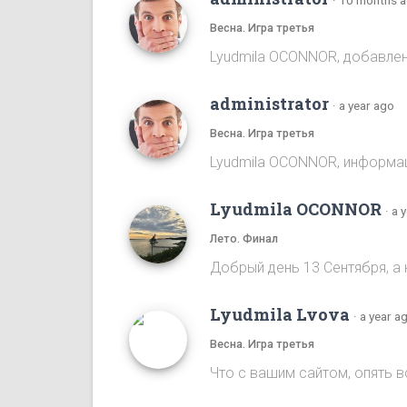
Весна. Игра третья
Lyudmila OCONNOR, добавлена
administrator
·
a year ago
Весна. Игра третья
Lyudmila OCONNOR, информаци
Lyudmila OCONNOR
·
a 
Лето. Финал
Добрый день 13 Сентября, а 
Lyudmila Lvova
·
a year a
Весна. Игра третья
Что с вашим сайтом, опять 