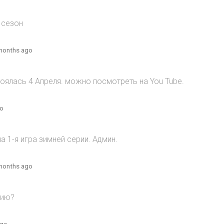
 сезон
months ago
оялась 4 Апреля. можно посмотреть на You Tube.
go
 1-я игра зимней серии. Админ.
months ago
рию?
ago