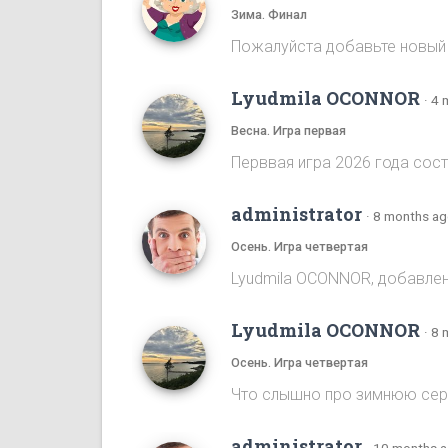
Зима. Финал
Пожалуйста добавьте новый
Lyudmila OCONNOR
·
4 
Весна. Игра первая
Перввая игра 2026 года сост
administrator
·
8 months a
Осень. Игра четвертая
Lyudmila OCONNOR, добавлена
Lyudmila OCONNOR
·
8 
Осень. Игра четвертая
Что слышно про зимнюю се
administrator
·
10 months 