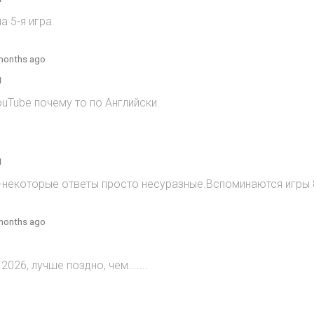
 5-я игра.
months ago
1
ouTube почему то по Английски.
1
)-некоторые ответы просто несуразные.Вспоминаются игры 8
months ago
2026, лучше поздно, чем.......