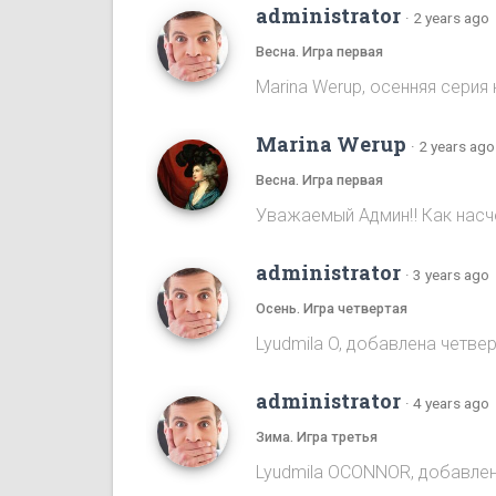
administrator
·
2 years ago
Весна. Игра первая
Marina Werup, осенняя серия 
Marina Werup
·
2 years ago
Весна. Игра первая
Уважаемый Админ‼️ Как насч
administrator
·
3 years ago
Осень. Игра четвертая
Lyudmila O, добавлена четве
administrator
·
4 years ago
Зима. Игра третья
Lyudmila OCONNOR, добавлен