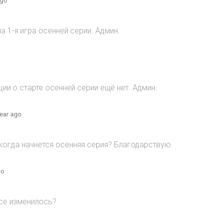
 1-я игра осенней серии. Админ.
и о старте осенней серии ещё нет. Админ.
year ago
когда начнется осенняя серия? Благодарствую.
go
все изменилось?