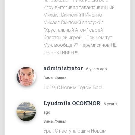
Игру вытягивал талантливейший
Михаил Скипский !! Именно
Михаил Скипский заслужил
"Хрустальный Атом" своей
блестящей игрой !!! При чем тут
Мун, вообще ?? Черемисинoв НЕ
ОБЪЕКТИВЕН !!!
administrator
·
6 years ago
Зима. Финал
lud19, С Новым Годом Вас!
Lyudmila OCONNOR
·
6 years
ago
Зима. Финал
Ура ! С наступающим Новым