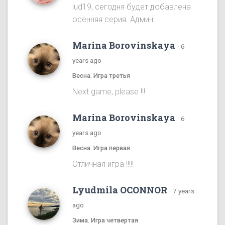
lud19, сегодня будет добавлена
осенняя серия. Админ.
Marina Borovinskaya
·
6
years ago
Весна. Игра третья
Next game, please !!!
Marina Borovinskaya
·
6
years ago
Весна. Игра первая
Отличная игра !!!!!
Lyudmila OCONNOR
·
7 years
ago
Зима. Игра четвертая