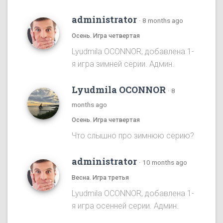
administrator
·
8 months ago
Осень. Игра четвертая
Lyudmila OCONNOR, добавлена 1-
я игра зимней серии. Админ.
Lyudmila OCONNOR
·
8
months ago
Осень. Игра четвертая
Что слышно про зимнюю серию?
administrator
·
10 months ago
Весна. Игра третья
Lyudmila OCONNOR, добавлена 1-
я игра осенней серии. Админ.