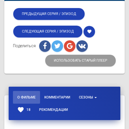
ПРЕДЫДУЩАЯ СЕРИЯ / ЭПИЗОД
favorite
СЛЕДУЮЩАЯ СЕРИЯ / ЭПИЗОД
Поделиться
ИСПОЛЬЗОВАТЬ СТАРЫЙ ПЛЕЕР
О ФИЛЬМЕ
КОММЕНТАРИИ
СЕЗОНЫ
favorite
18
РЕКОМЕНДАЦИИ