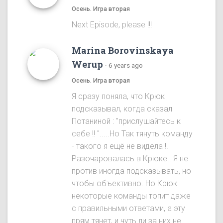
Осень. Игра вторая
Next Episode, please !!!
Marina Borovinskaya
Werup
·
6 years ago
Осень. Игра вторая
Я сразу понялa, что Крюк
подсказывал, когда сказал
Потаниной : "прислушайтесь к
себе !! ".....Ho Так тянуть команду
- такого я ещё не видела !!
Разочаровалась в Крюке.. Я не
против иногда подсказывать, но
чтобы объективно. Ho Крюк
некоторые команды топит даже
с правильными ответами, а эту
прям тянет, и чуть ли за них не