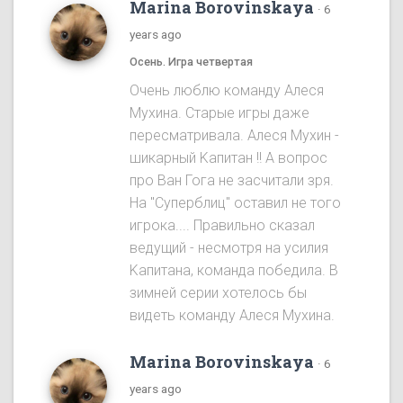
Marina Borovinskaya
·
6
years ago
Осень. Игра четвертая
Oчень люблю команду Алеся
Мухина. Старые игры даже
пересматривала. Алеся Мухин -
шикарный Kапитан !! A вопрос
про Ван Гога не засчитали зря.
На "Cуперблиц" оставил не того
игрока.... Правильно сказал
ведущий - несмотря на усилия
Kапитана, команда победила. B
зимней серии хотелось бы
видеть команду Алеся Мухинa.
Marina Borovinskaya
·
6
years ago