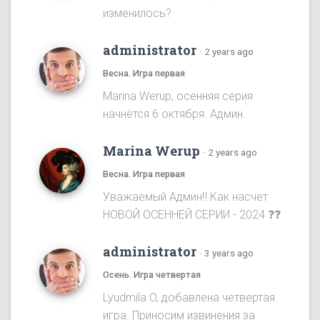
изменилось?
administrator
·
2 years ago
Весна. Игра первая
Marina Werup, осенняя серия
начнётся 6 октября. Админ.
Marina Werup
·
2 years ago
Весна. Игра первая
Уважаемый Админ‼️ Как насчет
НОВОЙ ОСЕННЕЙ СЕРИИ - 2024 ❓❓
administrator
·
3 years ago
Осень. Игра четвертая
Lyudmila O, добавлена четвертая
игра. Приносим извинения за