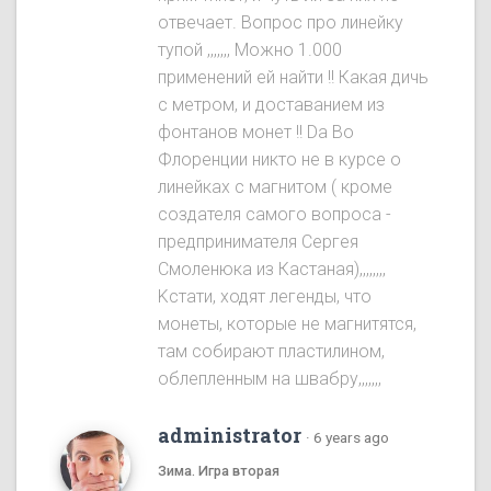
отвечает. Вопрос про линейку
тупой ,,,,,,, Можно 1.000
применений ей найти !! Какая дичь
с метром, и доставанием из
фонтанов монет !! Da Во
Флоренции никто не в курсе о
линейках с магнитом ( кроме
создателя самого вопроса -
предпринимателя Сергея
Смоленюка из Кастаная),,,,,,,,
Kстати, ходят легенды, что
монеты, которые не магнитятся,
там собирают пластилином,
облепленным на швабру,,,,,,,
administrator
·
6 years ago
Зима. Игра вторая