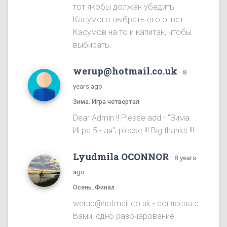
тот якобы должен убедить
Касумого выбрать его ответ.
Касумов на то и капитан, чтобы
выбирать.
werup@hotmail.co.uk
·
8
years ago
Зима. Игра четвертая
Dear Admin !! Please add - "Зима.
Игра 5 - ая", please !!! Big thanks !!!
Lyudmila OCONNOR
·
8 years
ago
Осень. Финал
werup@hotmail.co.uk - согласна с
Вами, одно разочарование.