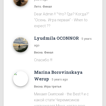
Лето. Финал
Dear Admin !! "Что? Где? Когда?"
"Осень. Игра первая" - When to
expect ??
Lyudmila OCONNOR
·
5 years
ago
Весна. Финал
Спасибо !!!
Marina Borovinskaya
Werup
·
5 years ago
Весна. Игра третья
Михаил Скипский - the Best !! и с
какой стати Черемисинов
награждает Муна, когда всю