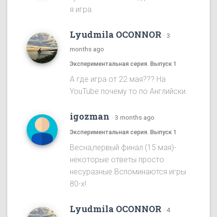
я игра.
Lyudmila OCONNOR
·
3
months ago
Экспериментальная серия. Выпуск 1
А где игра от 22 мая??? На
YouTube почему то по Английски.
igozman
·
3 months ago
Экспериментальная серия. Выпуск 1
Весна,первый финал (15 мая)-
некоторые ответы просто
несуразные.Вспоминаются игры
80-х!
Lyudmila OCONNOR
·
4