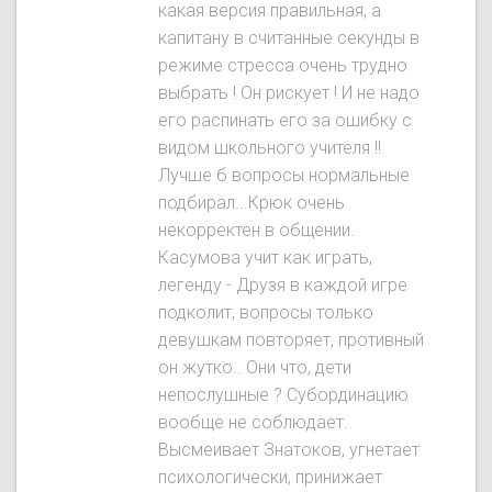
какая версия правильная, а
капитану в считанные секунды в
режиме стресса очень трудно
выбрать ! Он рискует ! И не надо
его распинать его за ошибку с
видом школьного учителя !!
Лучше б вопросы нормальные
подбирал...Крюк очень
некорректен в общении.
Касумова учит как играть,
легенду - Друзя в каждой игре
подколит, вопросы только
девушкам повторяет, противный
он жутко.. Они что, дети
непослушные ? Субординацию
вообще не соблюдает.
Высмеивает Знатокoв, угнетает
психологически, принижает