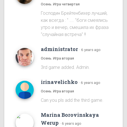
Осень. Игра четвертая
Господин Брейтенбихер лучший,
как всегда : " .... "боги смеялись
утро и вечер, смешила их фраза
"случайная встреча" !!
administrator
·
6 years ago
Осень. Игра вторая
3rd game added. Admin.
irinavelichko
·
6 years ago
Осень. Игра вторая
Can you pls add the third game.
Marina Borovinskaya
Werup
·
6 years ago