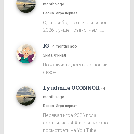
months ago
Весна. Игра первая
О, спасибо, что начали сезон
2026, лучше поздно, чем.......
IG
·
4 months ago
Зима. Финал
Пожалуйста добавьте новый
сезон
Lyudmila OCONNOR
·
4
months ago
Весна. Игра первая
Перввая игра 2026 года
состоялась 4 Апреля. можно
посмотреть на You Tube.