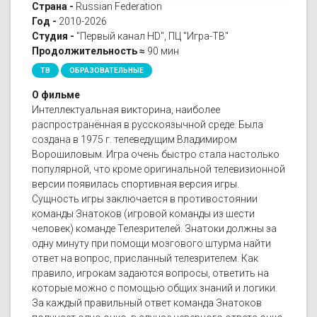
Страна -
Russian Federation
Год -
2010-2026
Студия -
"Первый канал HD", ПЦ "Игра-ТВ"
Продолжительность ≈
90 мин
ТВ
ОБРАЗОВАТЕЛЬНЫЕ
О фильме
Интеллектуальная викторина, наиболее
распространённая в русскоязычной среде. Была
создана в 1975 г. телеведущим Владимиром
Ворошиловым. Игра очень быстро стала настолько
популярной, что кроме оригинальной телевизионной
версии появилась спортивная версия игры.
Сущность игры заключается в противостоянии
команды Знатоков (игровой команды из шести
человек) команде Телезрителей. Знатоки должны за
одну минуту при помощи мозгового штурма найти
ответ на вопрос, присланный телезрителем. Как
правило, игрокам задаются вопросы, ответить на
которые можно с помощью общих знаний и логики.
За каждый правильный ответ команда Знатоков