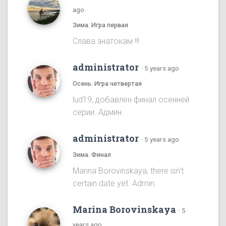
ago
Зима. Игра первая
Cлава знатокам !!!
administrator
·
5 years ago
Осень. Игра четвертая
lud19, добавлен финал осенней
серии. Админ.
administrator
·
5 years ago
Зима. Финал
Marina Borovinskaya, there isn't
certain date yet. Admin.
Marina Borovinskaya
·
5
years ago