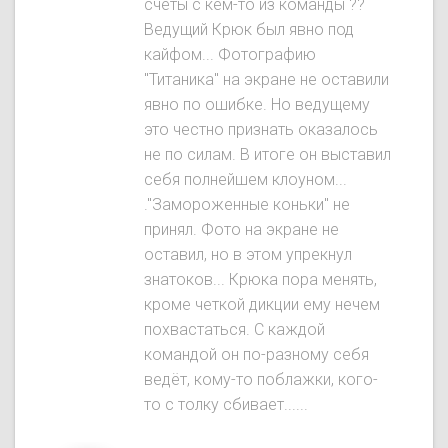
счёты с кем-то из команды ??
Ведущий Крюк был явнo под
кайфом... Фотографию
"Титаника" на экране не оставили
явно по ошибке. Но ведущему
это честно признать оказалось
не по силам. В итоге он выставил
себя полнейшем клоуном...
."Замороженные коньки" не
принял. Фото на экране не
оставил, но в этом упрекнул
знатоков... Крюка пора менять,
кроме четкой дикции ему нечем
похвастаться. С каждой
командой он по-разному себя
ведёт, кому-то поблажки, кого-
то с толку сбивает......