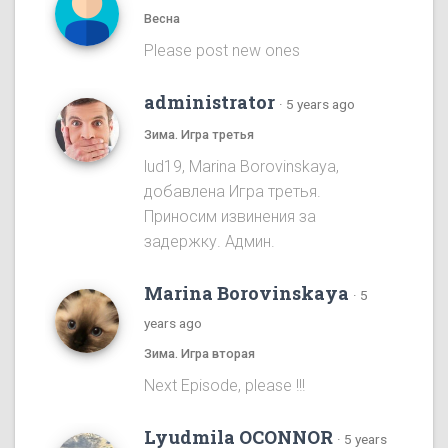
Весна
Please post new ones
administrator
·
5 years ago
Зима. Игра третья
lud19, Marina Borovinskaya,
добавлена Игра третья.
Приносим извинения за
задержку. Админ.
Marina Borovinskaya
·
5
years ago
Зима. Игра вторая
Next Episode, please !!!
Lyudmila OCONNOR
·
5 years