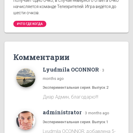
получает одно очко, в случае неверного ответа очко
начисляется команде Телезрителей. Игра ведётся до
шести очков.
#ЧТО ГДЕ КОГДА
Комментарии
Lyudmila OCONNOR
·
3
months ago
Экспериментальная серия. Выпуск 2
Диар Админ, благодарю!!!
administrator
·
3 months ago
Экспериментальная серия. Выпуск 1
Lyudmila OCONNOR, добавлена 5-