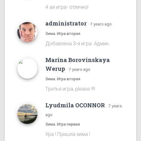
4 ая игра- отлично!
administrator
·
7 years ago
Зима. Игра вторая
Добавлена 3-я игра. Админ.
Marina Borovinskaya
Werup
·
7 years ago
Зима. Игра вторая
Tретья игра, please !!!!
Lyudmila OCONNOR
·
7 years
ago
Зима. Игра первая
Ура ! Пришла зима !