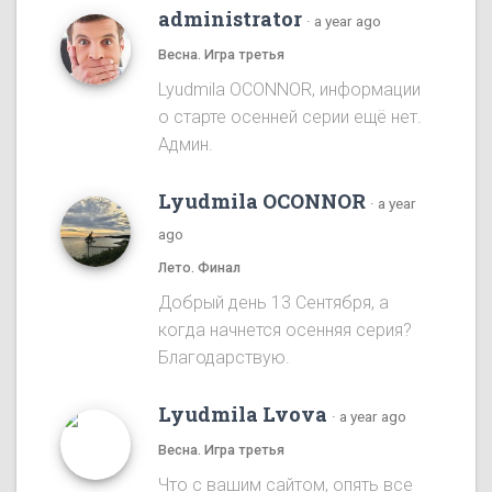
administrator
·
a year ago
Весна. Игра третья
Lyudmila OCONNOR, информации
о старте осенней серии ещё нет.
Админ.
Lyudmila OCONNOR
·
a year
ago
Лето. Финал
Добрый день 13 Сентября, а
когда начнется осенняя серия?
Благодарствую.
Lyudmila Lvova
·
a year ago
Весна. Игра третья
Что с вашим сайтом, опять все