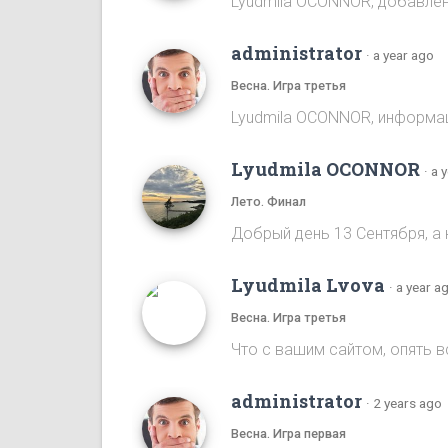
Lyudmila OCONNOR, добавлена
administrator
·
a year ago
Весна. Игра третья
Lyudmila OCONNOR, информаци
Lyudmila OCONNOR
·
a 
Лето. Финал
Добрый день 13 Сентября, а 
Lyudmila Lvova
·
a year a
Весна. Игра третья
Что с вашим сайтом, опять 
administrator
·
2 years ago
Весна. Игра первая