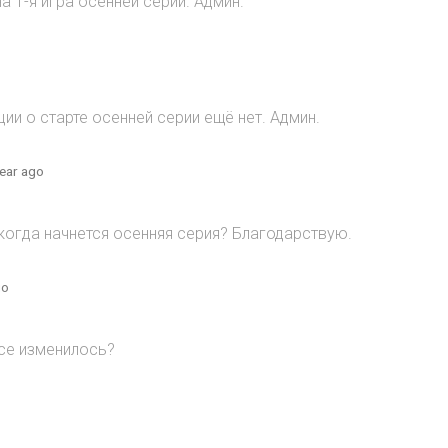
 1-я игра осенней серии. Админ.
и о старте осенней серии ещё нет. Админ.
year ago
когда начнется осенняя серия? Благодарствую.
go
все изменилось?