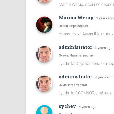
Marina Werup, осенняя серия 
Marina Werup
·
2 years ago
Весна. Игра первая
Уважаемый Админ‼️ Как насч
administrator
·
3 years ago
Осень. Игра четвертая
Lyudmila O, добавлена четве
administrator
·
4 years ago
Зима. Игра третья
Lyudmila OCONNOR, добавлен
sychev
·
4 years ago