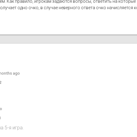
лем. Как правило, игрокам задаются вопросы, ответить на которы
лучает одно очко, в случае неверного ответа очко начисляется ко
months ago
2
go
1
 5-я игра.