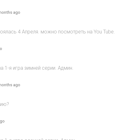
months ago
оялась 4 Апреля. можно посмотреть на You Tube.
go
 1-я игра зимней серии. Админ.
months ago
рию?
ago