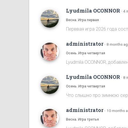
Lyudmila OCONNOR
·
4 
Весна. Игра первая
Перввая игра 2026 года сост
administrator
·
8 months a
Осень. Игра четвертая
Lyudmila OCONNOR, добавлена
Lyudmila OCONNOR
·
8 
Осень. Игра четвертая
Что слышно про зимнюю се
administrator
·
10 months 
Весна. Игра третья