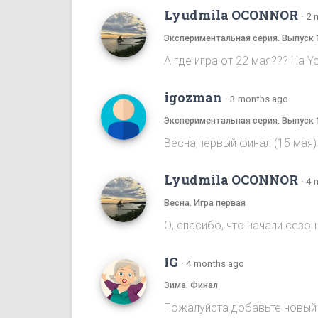
Lyudmila OCONNOR
·
2 
Экспериментальная серия. Выпуск 
А где игра от 22 мая??? На Y
igozman
·
3 months ago
Экспериментальная серия. Выпуск 
Весна,первый финал (15 мая
Lyudmila OCONNOR
·
4 
Весна. Игра первая
О, спасибо, что начали сезон 
IG
·
4 months ago
Зима. Финал
Пожалуйста добавьте новый