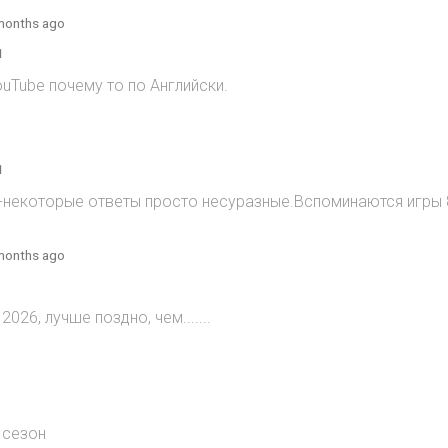
months ago
1
ouTube почему то по Английски.
1
)-некоторые ответы просто несуразные.Вспоминаются игры 8
months ago
2026, лучше поздно, чем.......
 сезон