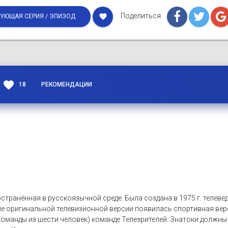
Поделиться
favorite
УЮЩАЯ СЕРИЯ / ЭПИЗОД
favorite
18
РЕКОМЕНДАЦИИ
странённая в русскоязычной среде. Была создана в 1975 г. теле
ме оригинальной телевизионной версии появилась спортивная вер
оманды из шести человек) команде Телезрителей. Знатоки должны