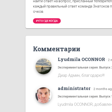
найти ответ на вопрос, присланный телезрите
каждый правильный ответ команда Знатоков по
очков.
#ЧТО ГДЕ КОГДА
Комментарии
Lyudmila OCONNOR
·
2 
Экспериментальная серия. Выпуск 
Диар Админ, благодарю!!!
administrator
·
2 months a
Экспериментальная серия. Выпуск 
Lyudmila OCONNOR, добавлена