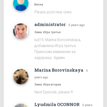
Весна
Please post new ones
administrator
·
5 years ago
Зима. Игра третья
lud19, Marina Borovinskaya,
добавлена Игра третья.
Приносим извинения за
задержку. Админ.
Marina Borovinskaya
·
5
years ago
Зима. Игра вторая
Next Episode, please !!!
Lyudmila OCONNOR
·
5 years