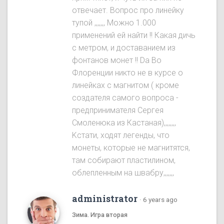
отвечает. Вопрос про линейку
тупой ,,,,,,, Можно 1.000
применений ей найти !! Какая дичь
с метром, и доставанием из
фонтанов монет !! Da Во
Флоренции никто не в курсе о
линейках с магнитом ( кроме
создателя самого вопроса -
предпринимателя Сергея
Смоленюка из Кастаная),,,,,,,,
Kстати, ходят легенды, что
монеты, которые не магнитятся,
там собирают пластилином,
облепленным на швабру,,,,,,,
administrator
·
6 years ago
Зима. Игра вторая