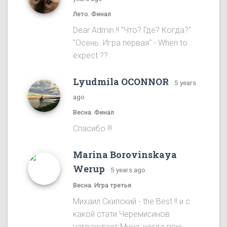
Лето. Финал
Dear Admin !! "Что? Где? Когда?"
"Осень. Игра первая" - When to
expect ??
Lyudmila OCONNOR
·
5 years
ago
Весна. Финал
Спасибо !!!
Marina Borovinskaya
Werup
·
5 years ago
Весна. Игра третья
Михаил Скипский - the Best !! и с
какой стати Черемисинов
награждает Муна, когда всю