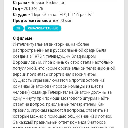
Страна -
Russian Federation
Год -
2010-2026
Студия -
"Первый канал HD", ПЦ "Игра-ТВ"
Продолжительность ≈
90 мин
ТВ
ОБРАЗОВАТЕЛЬНЫЕ
О фильме
Интеллектуальная викторина, наиболее
распространённая в русскоязычной среде. Была
создана в 1975 г. телеведущим Владимиром
Ворошиловым. Игра очень быстро стала настолько
популярной, что кроме оригинальной телевизионной
версии появилась спортивная версия игры.
Сущность игры заключается в противостоянии
команды Знатоков (игровой команды из шести
человек) команде Телезрителей. Знатоки должны за
одну минуту при помощи мозгового штурма найти
ответ на вопрос, присланный телезрителем. Как
правило, игрокам задаются вопросы, ответить на
которые можно с помощью общих знаний и логики.
За каждый правильный ответ команда Знатоков