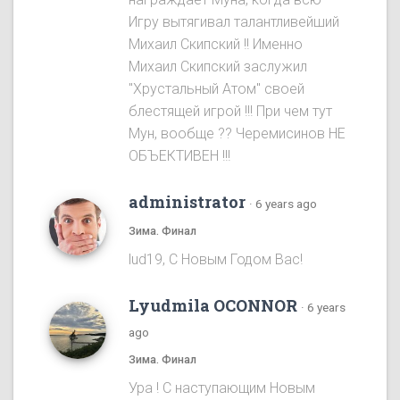
Игру вытягивал талантливейший
Михаил Скипский !! Именно
Михаил Скипский заслужил
"Хрустальный Атом" своей
блестящей игрой !!! При чем тут
Мун, вообще ?? Черемисинoв НЕ
ОБЪЕКТИВЕН !!!
administrator
·
6 years ago
Зима. Финал
lud19, С Новым Годом Вас!
Lyudmila OCONNOR
·
6 years
ago
Зима. Финал
Ура ! С наступающим Новым