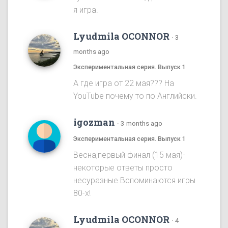
я игра.
Lyudmila OCONNOR
·
3
months ago
Экспериментальная серия. Выпуск 1
А где игра от 22 мая??? На
YouTube почему то по Английски.
igozman
·
3 months ago
Экспериментальная серия. Выпуск 1
Весна,первый финал (15 мая)-
некоторые ответы просто
несуразные.Вспоминаются игры
80-х!
Lyudmila OCONNOR
·
4