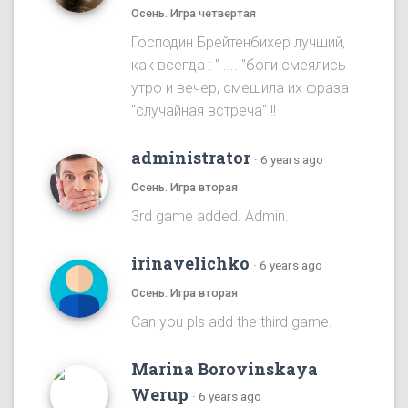
Осень. Игра четвертая
Господин Брейтенбихер лучший,
как всегда : " .... "боги смеялись
утро и вечер, смешила их фраза
"случайная встреча" !!
administrator
·
6 years ago
Осень. Игра вторая
3rd game added. Admin.
irinavelichko
·
6 years ago
Осень. Игра вторая
Can you pls add the third game.
Marina Borovinskaya
Werup
·
6 years ago