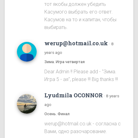
тот якобы должен убедить
Касумого выбрать его ответ.
Касумов на то и капитан, чтобы
выбирать.
werup@hotmail.co.uk
·
8
years ago
Зима. Игра четвертая
Dear Admin !! Please add - "Зима.
Игра 5 - ая", please !!! Big thanks !!!
Lyudmila OCONNOR
·
8 years
ago
Осень. Финал
werup@hotmail.co.uk - согласна с
Вами, одно разочарование.