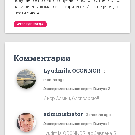
получает одно очко, в случае неверного ответа очко
начисляется команде Телезрителей. Игра ведётся до
шести очков.
#ЧТО ГДЕ КОГДА
Комментарии
Lyudmila OCONNOR
·
3
months ago
Экспериментальная серия. Выпуск 2
Диар Админ, благодарю!!!
administrator
·
3 months ago
Экспериментальная серия. Выпуск 1
Lyudmila OCONNOR, добавлена 5-