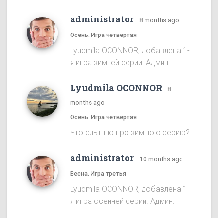
administrator
·
8 months ago
Осень. Игра четвертая
Lyudmila OCONNOR, добавлена 1-
я игра зимней серии. Админ.
Lyudmila OCONNOR
·
8
months ago
Осень. Игра четвертая
Что слышно про зимнюю серию?
administrator
·
10 months ago
Весна. Игра третья
Lyudmila OCONNOR, добавлена 1-
я игра осенней серии. Админ.