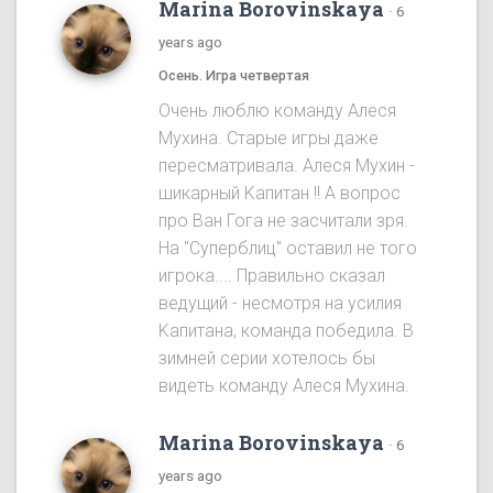
Marina Borovinskaya
·
6
years ago
Осень. Игра четвертая
Oчень люблю команду Алеся
Мухина. Старые игры даже
пересматривала. Алеся Мухин -
шикарный Kапитан !! A вопрос
про Ван Гога не засчитали зря.
На "Cуперблиц" оставил не того
игрока.... Правильно сказал
ведущий - несмотря на усилия
Kапитана, команда победила. B
зимней серии хотелось бы
видеть команду Алеся Мухинa.
Marina Borovinskaya
·
6
years ago