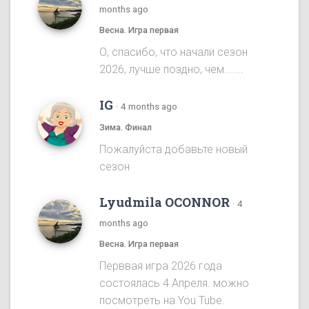
months ago
Весна. Игра первая
О, спасибо, что начали сезон
2026, лучше поздно, чем.......
IG
·
4 months ago
Зима. Финал
Пожалуйста добавьте новый
сезон
Lyudmila OCONNOR
·
4
months ago
Весна. Игра первая
Перввая игра 2026 года
состоялась 4 Апреля. можно
посмотреть на You Tube.