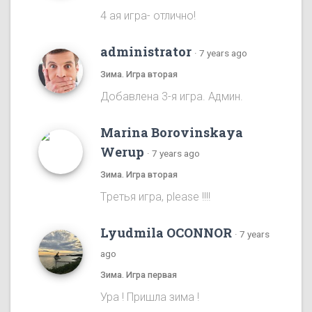
4 ая игра- отлично!
administrator
·
7 years ago
Зима. Игра вторая
Добавлена 3-я игра. Админ.
Marina Borovinskaya
Werup
·
7 years ago
Зима. Игра вторая
Tретья игра, please !!!!
Lyudmila OCONNOR
·
7 years
ago
Зима. Игра первая
Ура ! Пришла зима !