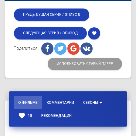
ПРЕДЫДУЩАЯ СЕРИЯ / ЭПИЗОД
favorite
СЛЕДУЮЩАЯ СЕРИЯ / ЭПИЗОД
Поделиться
ИСПОЛЬЗОВАТЬ СТАРЫЙ ПЛЕЕР
О ФИЛЬМЕ
КОММЕНТАРИИ
СЕЗОНЫ
favorite
18
РЕКОМЕНДАЦИИ