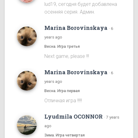
lud19, сегодня будет добавлена
осенняя серия. Админ.
Marina Borovinskaya
·
6
years ago
Весна. Игра третья
Next game, please !!!
Marina Borovinskaya
·
6
years ago
Весна. Игра первая
Отличная игра !!!!!
Lyudmila OCONNOR
·
7 years
ago
Зима. Игра четвертая