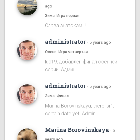
ago
Зима. Игра первая
Cлава знатокам !!!
administrator
·
5 years ago
Осень. Игра четвертая
lud19, добавлен финал осенней
серии. Админ.
administrator
·
5 years ago
Зима. Финал
Marina Borovinskaya, there isn't
certain date yet. Admin.
Marina Borovinskaya
·
5
years ago