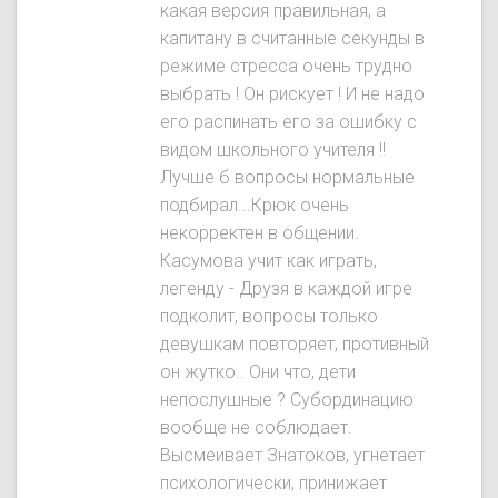
какая версия правильная, а
капитану в считанные секунды в
режиме стресса очень трудно
выбрать ! Он рискует ! И не надо
его распинать его за ошибку с
видом школьного учителя !!
Лучше б вопросы нормальные
подбирал...Крюк очень
некорректен в общении.
Касумова учит как играть,
легенду - Друзя в каждой игре
подколит, вопросы только
девушкам повторяет, противный
он жутко.. Они что, дети
непослушные ? Субординацию
вообще не соблюдает.
Высмеивает Знатокoв, угнетает
психологически, принижает