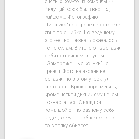
счёты с кем-то из команды ??
Ведущий Крюк был явнo под
кайфом... Фотографию
"Титаника" на экране не оставили
явно по ошибке. Но ведущему
это честно признать оказалось
не по силам. В итоге он выставил
себя полнейшем клоуном...
."Замороженные коньки" не
принял. Фото на экране не
оставил, но в этом упрекнул
знатоков... Крюка пора менять,
кроме четкой дикции ему нечем
похвастаться. С каждой
командой он по-разному себя
ведёт, кому-то поблажки, кого-
то с толку сбивает......