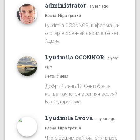
administrator
·
a year ago
Весна. Игра третья
Lyudmila OCONNOR, информации
о старте осенней серии ещё нет.
Админ.
Lyudmila OCONNOR
·
a year
ago
Лето. Финал
Добрый день 13 Сентября, а
когда начнется осенняя серия?
Благодарствую.
Lyudmila Lvova
·
a year ago
Весна. Игра третья
Что с вашим сайтом, опять все