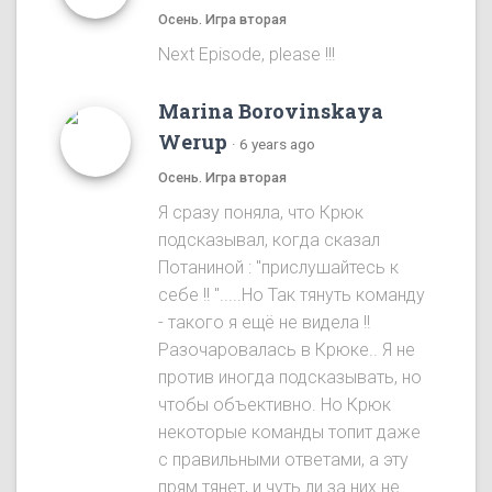
Осень. Игра вторая
Next Episode, please !!!
Marina Borovinskaya
Werup
·
6 years ago
Осень. Игра вторая
Я сразу понялa, что Крюк
подсказывал, когда сказал
Потаниной : "прислушайтесь к
себе !! ".....Ho Так тянуть команду
- такого я ещё не видела !!
Разочаровалась в Крюке.. Я не
против иногда подсказывать, но
чтобы объективно. Ho Крюк
некоторые команды топит даже
с правильными ответами, а эту
прям тянет, и чуть ли за них не