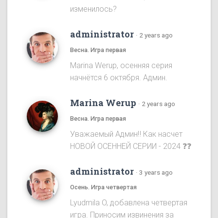
изменилось?
administrator
·
2 years ago
Весна. Игра первая
Marina Werup, осенняя серия
начнётся 6 октября. Админ.
Marina Werup
·
2 years ago
Весна. Игра первая
Уважаемый Админ‼️ Как насчет
НОВОЙ ОСЕННЕЙ СЕРИИ - 2024 ❓❓
administrator
·
3 years ago
Осень. Игра четвертая
Lyudmila O, добавлена четвертая
игра. Приносим извинения за