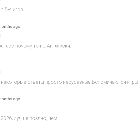
 5-я игра.
months ago
1
ouTube почему то по Английски.
1
)-некоторые ответы просто несуразные.Вспоминаются игры 8
months ago
2026, лучше поздно, чем.......