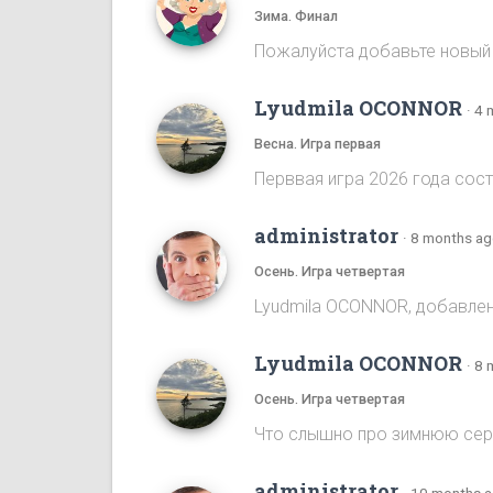
Зима. Финал
Пожалуйста добавьте новый
Lyudmila OCONNOR
·
4 
Весна. Игра первая
Перввая игра 2026 года сост
administrator
·
8 months a
Осень. Игра четвертая
Lyudmila OCONNOR, добавлена
Lyudmila OCONNOR
·
8 
Осень. Игра четвертая
Что слышно про зимнюю се
administrator
·
10 months 