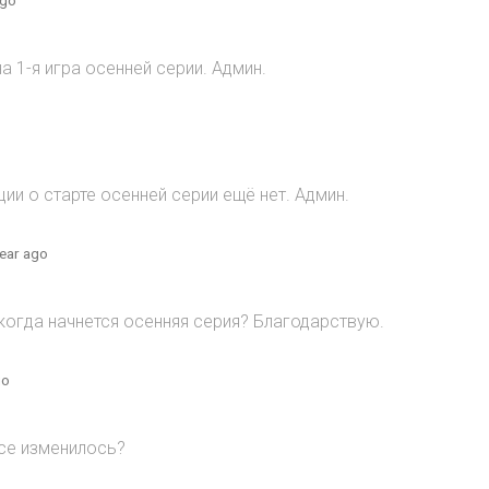
 1-я игра осенней серии. Админ.
и о старте осенней серии ещё нет. Админ.
year ago
когда начнется осенняя серия? Благодарствую.
go
все изменилось?