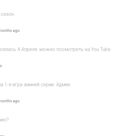
 сезон
months ago
оялась 4 Апреля. можно посмотреть на You Tube.
go
 1-я игра зимней серии. Админ.
months ago
рию?
ago