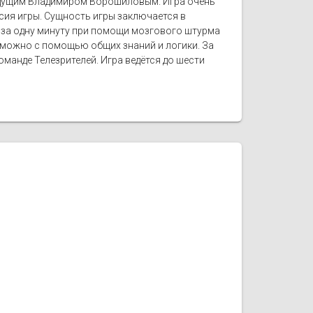
ведущим Владимиром Ворошиловым. Игра очень
сия игры. Сущность игры заключается в
 за одну минуту при помощи мозгового штурма
е можно с помощью общих знаний и логики. За
манде Телезрителей. Игра ведётся до шести