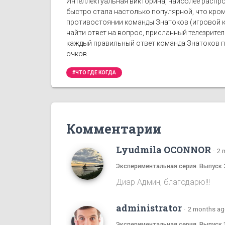
Интеллектуальная викторина, наиболее распро
быстро стала настолько популярной, что кро
противостоянии команды Знатоков (игровой к
найти ответ на вопрос, присланный телезрите
каждый правильный ответ команда Знатоков по
очков.
#ЧТО ГДЕ КОГДА
Комментарии
Lyudmila OCONNOR
·
2 
Экспериментальная серия. Выпуск 
Диар Админ, благодарю!!!
administrator
·
2 months a
Экспериментальная серия. Выпуск 