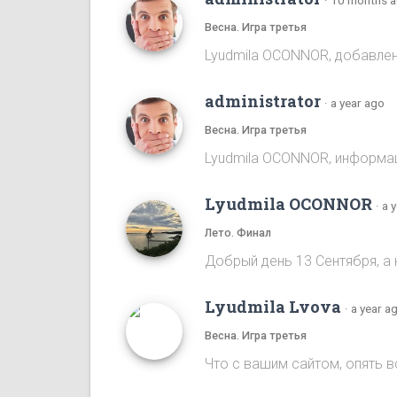
Весна. Игра третья
Lyudmila OCONNOR, добавлена
administrator
·
a year ago
Весна. Игра третья
Lyudmila OCONNOR, информаци
Lyudmila OCONNOR
·
a 
Лето. Финал
Добрый день 13 Сентября, а 
Lyudmila Lvova
·
a year a
Весна. Игра третья
Что с вашим сайтом, опять 