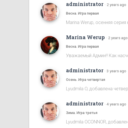
administrator
·
2 years ago
Весна. Игра первая
Marina Werup, осенняя серия 
Marina Werup
·
2 years ago
Весна. Игра первая
Уважаемый Админ‼️ Как насч
administrator
·
3 years ago
Осень. Игра четвертая
Lyudmila O, добавлена четве
administrator
·
4 years ago
Зима. Игра третья
Lyudmila OCONNOR, добавлен