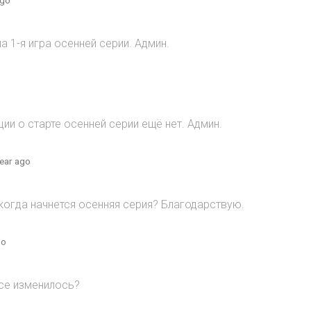
 1-я игра осенней серии. Админ.
и о старте осенней серии ещё нет. Админ.
year ago
когда начнется осенняя серия? Благодарствую.
go
все изменилось?