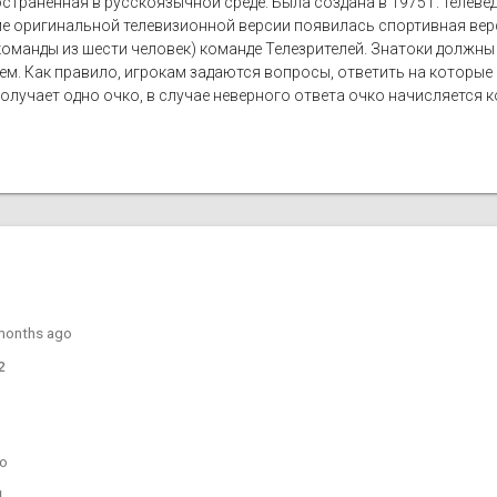
странённая в русскоязычной среде. Была создана в 1975 г. теле
ме оригинальной телевизионной версии появилась спортивная вер
оманды из шести человек) команде Телезрителей. Знатоки должны
лем. Как правило, игрокам задаются вопросы, ответить на которы
лучает одно очко, в случае неверного ответа очко начисляется ко
months ago
2
go
1