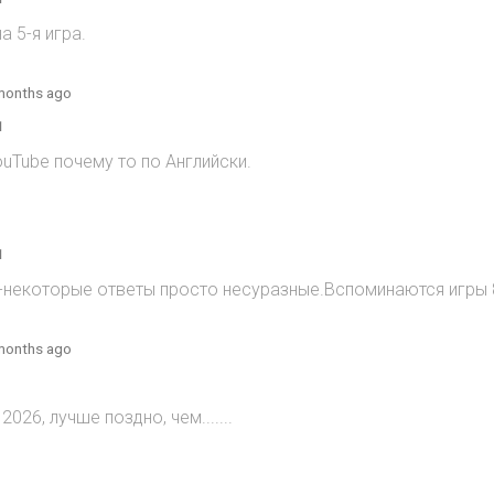
 5-я игра.
months ago
1
ouTube почему то по Английски.
1
)-некоторые ответы просто несуразные.Вспоминаются игры 8
months ago
2026, лучше поздно, чем.......