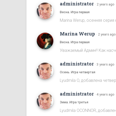
administrator
·
2 years ago
Весна. Игра первая
Marina Werup, осенняя серия 
Marina Werup
·
2 years ago
Весна. Игра первая
Уважаемый Админ‼️ Как насч
administrator
·
3 years ago
Осень. Игра четвертая
Lyudmila O, добавлена четве
administrator
·
4 years ago
Зима. Игра третья
Lyudmila OCONNOR, добавлен