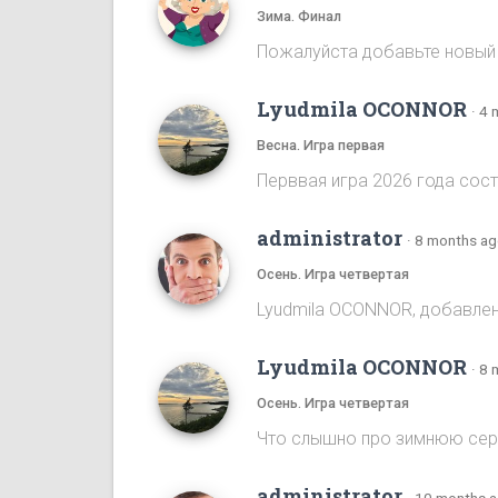
Зима. Финал
Пожалуйста добавьте новый
Lyudmila OCONNOR
·
4 
Весна. Игра первая
Перввая игра 2026 года сост
administrator
·
8 months a
Осень. Игра четвертая
Lyudmila OCONNOR, добавлена
Lyudmila OCONNOR
·
8 
Осень. Игра четвертая
Что слышно про зимнюю се
administrator
·
10 months 