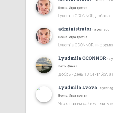
Весна. Игра третья
Lyudmila OCONNOR, добавлена
administrator
·
a year ago
Весна. Игра третья
Lyudmila OCONNOR, информаци
Lyudmila OCONNOR
·
a 
Лето. Финал
Добрый день 13 Сентября, а 
Lyudmila Lvova
·
a year a
Весна. Игра третья
Что с вашим сайтом, опять 