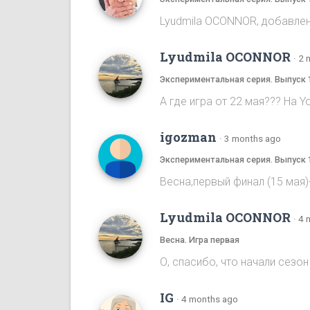
Lyudmila OCONNOR, добавлена
Lyudmila OCONNOR
·
2 
Экспериментальная серия. Выпуск 
А где игра от 22 мая??? На Y
igozman
·
3 months ago
Экспериментальная серия. Выпуск 
Весна,первый финал (15 мая
Lyudmila OCONNOR
·
4 
Весна. Игра первая
О, спасибо, что начали сезон 
IG
·
4 months ago