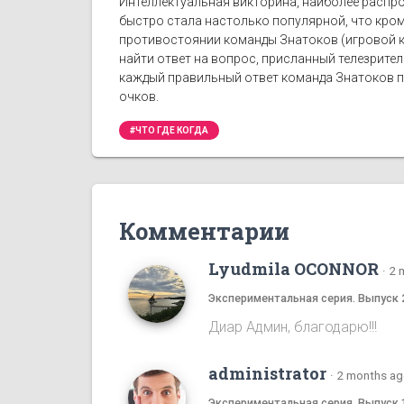
Интеллектуальная викторина, наиболее распро
быстро стала настолько популярной, что кро
противостоянии команды Знатоков (игровой к
найти ответ на вопрос, присланный телезрите
каждый правильный ответ команда Знатоков по
очков.
#ЧТО ГДЕ КОГДА
Комментарии
Lyudmila OCONNOR
·
2 
Экспериментальная серия. Выпуск 
Диар Админ, благодарю!!!
administrator
·
2 months a
Экспериментальная серия. Выпуск 