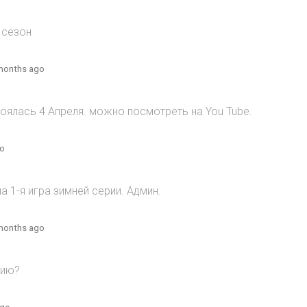
 сезон
months ago
оялась 4 Апреля. можно посмотреть на You Tube.
go
 1-я игра зимней серии. Админ.
months ago
рию?
ago