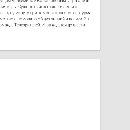
ведущим Владимиром Ворошиловым. Игра очень
сия игры. Сущность игры заключается в
 за одну минуту при помощи мозгового штурма
е можно с помощью общих знаний и логики. За
манде Телезрителей. Игра ведётся до шести