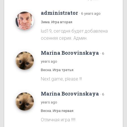
administrator
·
6 years ago
Зима. Игра вторая
lud19, сегодня будет добавлена
осенняя серия. Админ.
Marina Borovinskaya
·
6
years ago
Весна. Игра третья
Next game, please !!!
Marina Borovinskaya
·
6
years ago
Весна. Игра первая
Отличная игра !!!!!