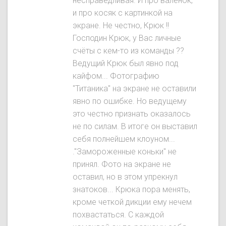
несправедливая. И про валенок,
и про косяк с картинкой на
экране. Не честно, Крюк !!
Господин Крюк, у Вас личные
счёты с кем-то из команды ??
Ведущий Крюк был явнo под
кайфом... Фотографию
"Титаника" на экране не оставили
явно по ошибке. Но ведущему
это честно признать оказалось
не по силам. В итоге он выставил
себя полнейшем клоуном...
."Замороженные коньки" не
принял. Фото на экране не
оставил, но в этом упрекнул
знатоков... Крюка пора менять,
кроме четкой дикции ему нечем
похвастаться. С каждой