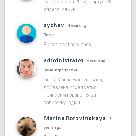
sychev, сезон 2022 стартует 3
апреля. Админ.
sychev
·
4 years ago
Весна
Please post new ones
administrator
·
5 years ago
Зима. Игра третья
lud19, Marina Borovinskaya,
добавлена Игра третья.
Приносим извинения за
задержку. Админ.
Marina Borovinskaya
·
5
years ago