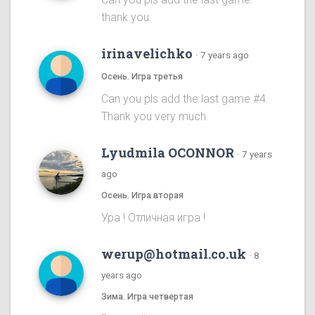
thank you.
irinavelichko
·
7 years ago
Осень. Игра третья
Can you pls add the last game #4.
Thank you very much.
Lyudmila OCONNOR
·
7 years
ago
Осень. Игра вторая
Ура ! Отличная игра !
werup@hotmail.co.uk
·
8
years ago
Зима. Игра четвертая