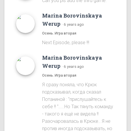
Can you pls add the third game.
Marina Borovinskaya
Werup
·
6 years ago
Осень. Игра вторая
Next Episode, please !!!
Marina Borovinskaya
Werup
·
6 years ago
Осень. Игра вторая
Я сразу понялa, что Крюк
подсказывал, когда сказал
Потаниной : "прислушайтесь к
себе !! ".....Ho Так тянуть команду
- такого я ещё не видела !!
Разочаровалась в Крюке.. Я не
против иногда подсказывать, но