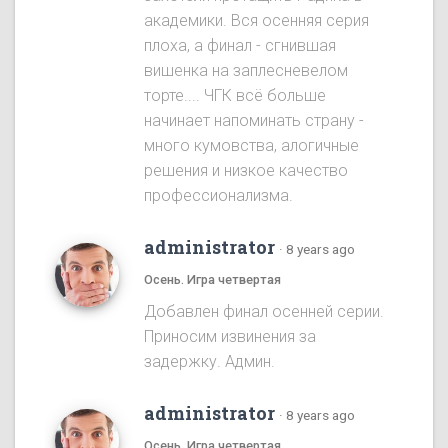
академики. Вся осенняя серия
плоха, а финал - сгнившая
вишенка на заплесневелом
торте.... ЧГК всё больше
начинает напоминать страну -
много кумовства, алогичные
решения и низкое качество
профессионализма.
administrator
·
8 years ago
Осень. Игра четвертая
Добавлен финал осенней серии.
Приносим извинения за
задержку. Админ.
administrator
·
8 years ago
Осень. Игра четвертая