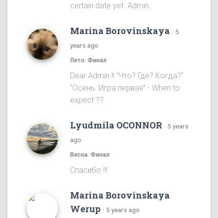
certain date yet. Admin.
Marina Borovinskaya
·
5
years ago
Лето. Финал
Dear Admin !! "Что? Где? Когда?"
"Осень. Игра первая" - When to
expect ??
Lyudmila OCONNOR
·
5 years
ago
Весна. Финал
Спасибо !!!
Marina Borovinskaya
Werup
·
5 years ago