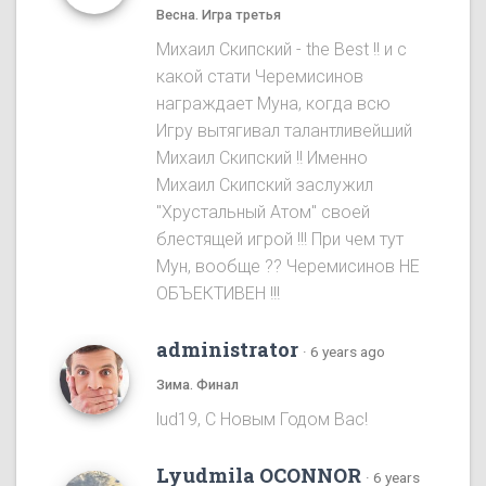
Весна. Игра третья
Михаил Скипский - the Best !! и с
какой стати Черемисинов
награждает Муна, когда всю
Игру вытягивал талантливейший
Михаил Скипский !! Именно
Михаил Скипский заслужил
"Хрустальный Атом" своей
блестящей игрой !!! При чем тут
Мун, вообще ?? Черемисинoв НЕ
ОБЪЕКТИВЕН !!!
administrator
·
6 years ago
Зима. Финал
lud19, С Новым Годом Вас!
Lyudmila OCONNOR
·
6 years