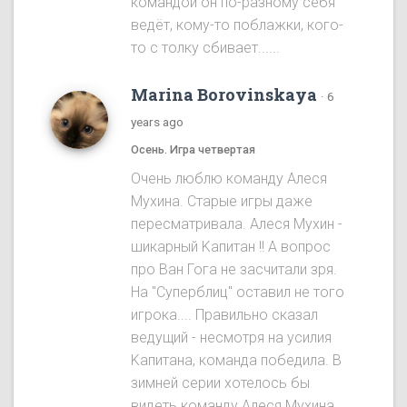
командой он по-разному себя
ведёт, кому-то поблажки, кого-
то с толку сбивает......
Marina Borovinskaya
·
6
years ago
Осень. Игра четвертая
Oчень люблю команду Алеся
Мухина. Старые игры даже
пересматривала. Алеся Мухин -
шикарный Kапитан !! A вопрос
про Ван Гога не засчитали зря.
На "Cуперблиц" оставил не того
игрока.... Правильно сказал
ведущий - несмотря на усилия
Kапитана, команда победила. B
зимней серии хотелось бы
видеть команду Алеся Мухинa.