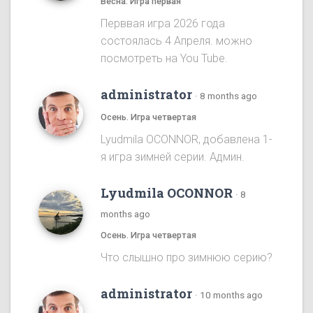
Весна. Игра первая
Перввая игра 2026 года
состоялась 4 Апреля. можно
посмотреть на You Tube.
administrator
·
8 months ago
Осень. Игра четвертая
Lyudmila OCONNOR, добавлена 1-
я игра зимней серии. Админ.
Lyudmila OCONNOR
·
8
months ago
Осень. Игра четвертая
Что слышно про зимнюю серию?
administrator
·
10 months ago