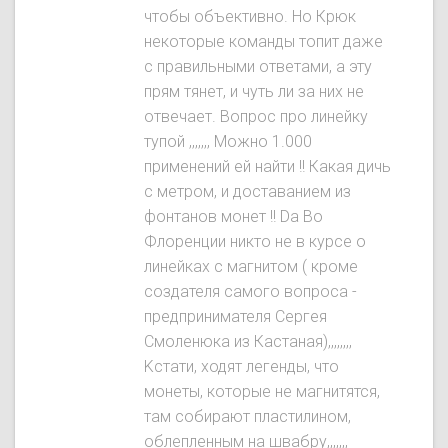
чтобы объективно. Ho Крюк
некоторые команды топит даже
с правильными ответами, а эту
прям тянет, и чуть ли за них не
отвечает. Вопрос про линейку
тупой ,,,,,,, Можно 1.000
применений ей найти !! Какая дичь
с метром, и доставанием из
фонтанов монет !! Da Во
Флоренции никто не в курсе о
линейках с магнитом ( кроме
создателя самого вопроса -
предпринимателя Сергея
Смоленюка из Кастаная),,,,,,,,
Kстати, ходят легенды, что
монеты, которые не магнитятся,
там собирают пластилином,
облепленным на швабру,,,,,,,