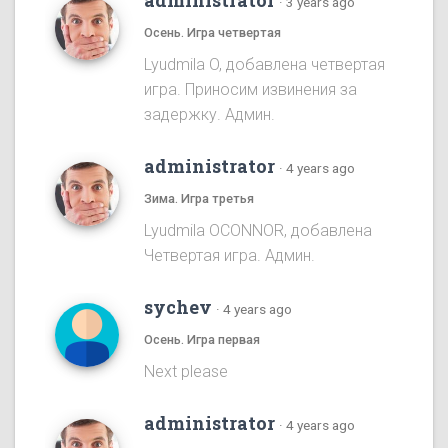
administrator
·
3 years ago
Осень. Игра четвертая
Lyudmila O, добавлена четвертая
игра. Приносим извинения за
задержку. Админ.
administrator
·
4 years ago
Зима. Игра третья
Lyudmila OCONNOR, добавлена
Четвертая игра. Админ.
sychev
·
4 years ago
Осень. Игра первая
Next please
administrator
·
4 years ago