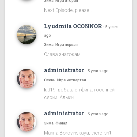
Зима. Игра вторая
Next Episode, please !!!
Lyudmila OCONNOR
·
5 years
ago
Зима. Игра первая
Cлава знатокам !!!
administrator
·
5 years ago
Осень. Игра четвертая
lud19, добавлен финал осенней
серии. Админ.
administrator
·
5 years ago
Зима. Финал
Marina Borovinskaya, there isn't