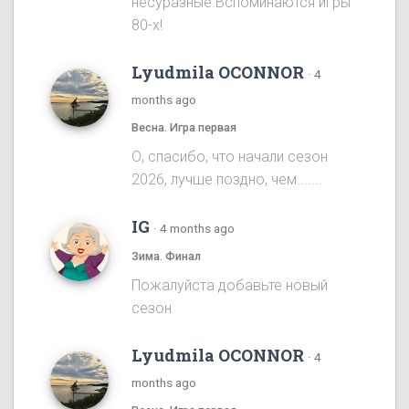
несуразные.Вспоминаются игры
80-х!
Lyudmila OCONNOR
·
4
months ago
Весна. Игра первая
О, спасибо, что начали сезон
2026, лучше поздно, чем.......
IG
·
4 months ago
Зима. Финал
Пожалуйста добавьте новый
сезон
Lyudmila OCONNOR
·
4
months ago