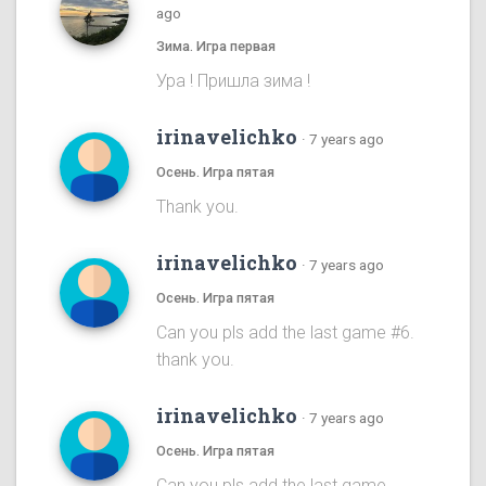
ago
Зима. Игра первая
Ура ! Пришла зима !
irinavelichko
·
7 years ago
Осень. Игра пятая
Thank you.
irinavelichko
·
7 years ago
Осень. Игра пятая
Can you pls add the last game #6.
thank you.
irinavelichko
·
7 years ago
Осень. Игра пятая
Can you pls add the last game.