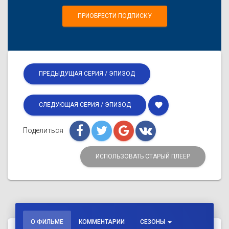
ПРИОБРЕСТИ ПОДПИСКУ
ПРЕДЫДУЩАЯ СЕРИЯ / ЭПИЗОД
favorite
СЛЕДУЮЩАЯ СЕРИЯ / ЭПИЗОД
Поделиться
ИСПОЛЬЗОВАТЬ СТАРЫЙ ПЛЕЕР
О ФИЛЬМЕ
КОММЕНТАРИИ
СЕЗОНЫ