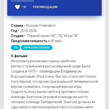
favorite
18
РЕКОМЕНДАЦИИ
Страна -
Russian Federation
Год -
2010-2026
Студия -
"Первый канал HD", ПЦ "Игра-ТВ"
Продолжительность ≈
90 мин
ТВ
ОБРАЗОВАТЕЛЬНЫЕ
О фильме
Интеллектуальная викторина, наиболее
распространённая в русскоязычной среде. Была
создана в 1975 г. телеведущим Владимиром
Ворошиловым. Игра очень быстро стала настолько
популярной, что кроме оригинальной телевизионной
версии появилась спортивная версия игры.
Сущность игры заключается в противостоянии
команды Знатоков (игровой команды из шести
человек) команде Телезрителей. Знатоки должны за
одну минуту при помощи мозгового штурма найти