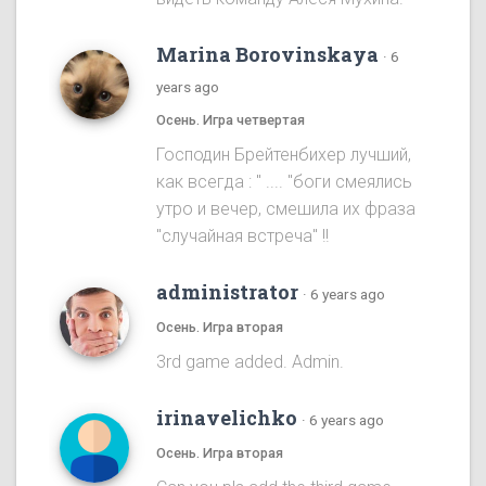
Marina Borovinskaya
·
6
years ago
Осень. Игра четвертая
Господин Брейтенбихер лучший,
как всегда : " .... "боги смеялись
утро и вечер, смешила их фраза
"случайная встреча" !!
administrator
·
6 years ago
Осень. Игра вторая
3rd game added. Admin.
irinavelichko
·
6 years ago
Осень. Игра вторая