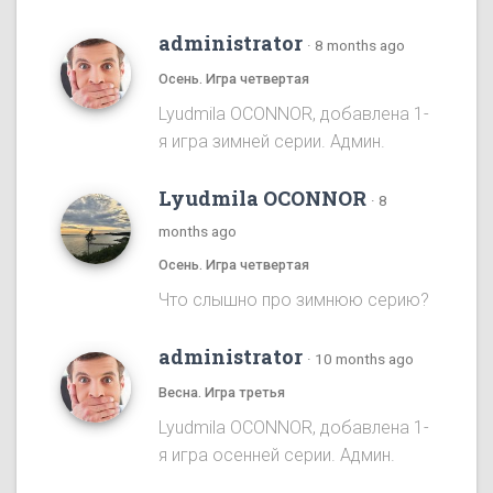
administrator
·
8 months ago
Осень. Игра четвертая
Lyudmila OCONNOR, добавлена 1-
я игра зимней серии. Админ.
Lyudmila OCONNOR
·
8
months ago
Осень. Игра четвертая
Что слышно про зимнюю серию?
administrator
·
10 months ago
Весна. Игра третья
Lyudmila OCONNOR, добавлена 1-
я игра осенней серии. Админ.