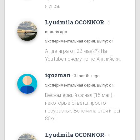
я игра.
Lyudmila OCONNOR
·
3
months ago
Экспериментальная серия. Выпуск 1
А где игра от 22 мая??? На
YouTube почему то по Английски.
igozman
·
3 months ago
Экспериментальная серия. Выпуск 1
Весна,первый финал (15 мая)-
некоторые ответы просто
несуразные.Вспоминаются игры
80-х!
Lyudmila OCONNOR
·
4