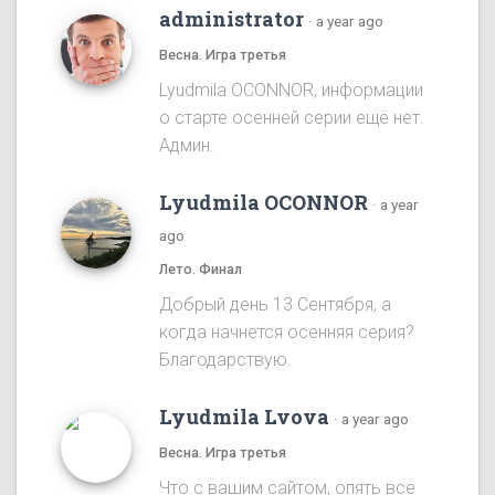
administrator
·
a year ago
Весна. Игра третья
Lyudmila OCONNOR, информации
о старте осенней серии ещё нет.
Админ.
Lyudmila OCONNOR
·
a year
ago
Лето. Финал
Добрый день 13 Сентября, а
когда начнется осенняя серия?
Благодарствую.
Lyudmila Lvova
·
a year ago
Весна. Игра третья
Что с вашим сайтом, опять все