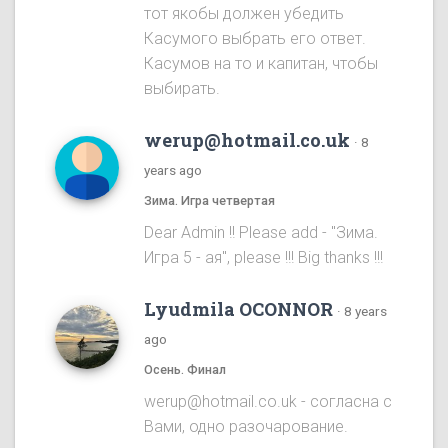
тот якобы должен убедить
Касумого выбрать его ответ.
Касумов на то и капитан, чтобы
выбирать.
werup@hotmail.co.uk
·
8
years ago
Зима. Игра четвертая
Dear Admin !! Please add - "Зима.
Игра 5 - ая", please !!! Big thanks !!!
Lyudmila OCONNOR
·
8 years
ago
Осень. Финал
werup@hotmail.co.uk - согласна с
Вами, одно разочарование.