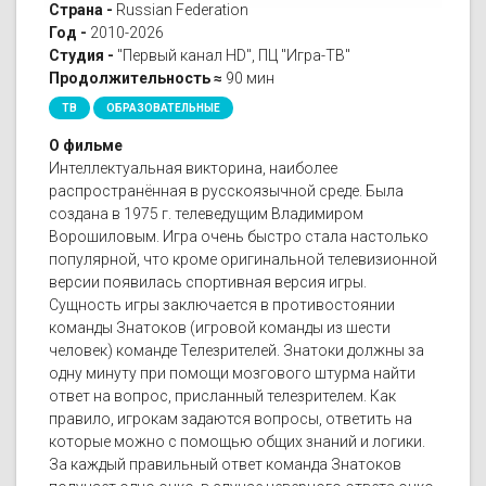
Страна -
Russian Federation
Год -
2010-2026
Студия -
"Первый канал HD", ПЦ "Игра-ТВ"
Продолжительность ≈
90 мин
ТВ
ОБРАЗОВАТЕЛЬНЫЕ
О фильме
Интеллектуальная викторина, наиболее
распространённая в русскоязычной среде. Была
создана в 1975 г. телеведущим Владимиром
Ворошиловым. Игра очень быстро стала настолько
популярной, что кроме оригинальной телевизионной
версии появилась спортивная версия игры.
Сущность игры заключается в противостоянии
команды Знатоков (игровой команды из шести
человек) команде Телезрителей. Знатоки должны за
одну минуту при помощи мозгового штурма найти
ответ на вопрос, присланный телезрителем. Как
правило, игрокам задаются вопросы, ответить на
которые можно с помощью общих знаний и логики.
За каждый правильный ответ команда Знатоков