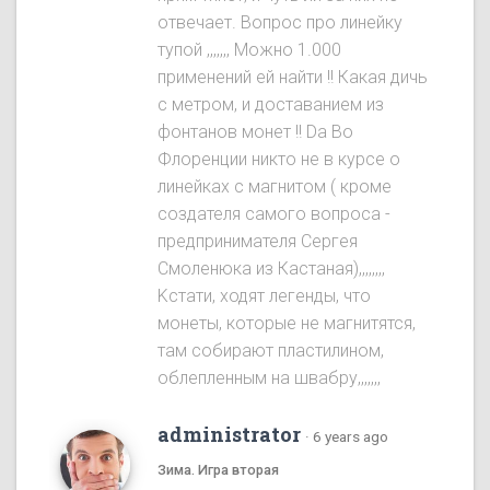
отвечает. Вопрос про линейку
тупой ,,,,,,, Можно 1.000
применений ей найти !! Какая дичь
с метром, и доставанием из
фонтанов монет !! Da Во
Флоренции никто не в курсе о
линейках с магнитом ( кроме
создателя самого вопроса -
предпринимателя Сергея
Смоленюка из Кастаная),,,,,,,,
Kстати, ходят легенды, что
монеты, которые не магнитятся,
там собирают пластилином,
облепленным на швабру,,,,,,,
administrator
·
6 years ago
Зима. Игра вторая