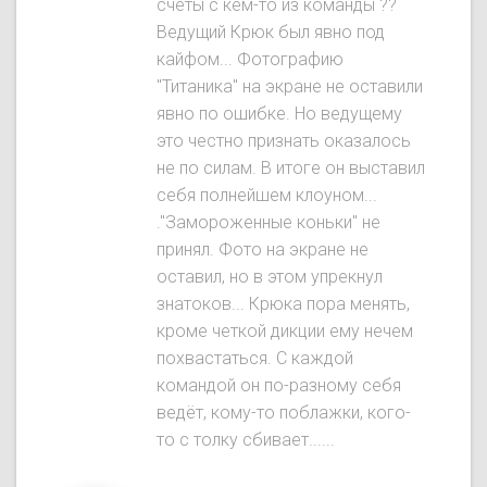
счёты с кем-то из команды ??
Ведущий Крюк был явнo под
кайфом... Фотографию
"Титаника" на экране не оставили
явно по ошибке. Но ведущему
это честно признать оказалось
не по силам. В итоге он выставил
себя полнейшем клоуном...
."Замороженные коньки" не
принял. Фото на экране не
оставил, но в этом упрекнул
знатоков... Крюка пора менять,
кроме четкой дикции ему нечем
похвастаться. С каждой
командой он по-разному себя
ведёт, кому-то поблажки, кого-
то с толку сбивает......