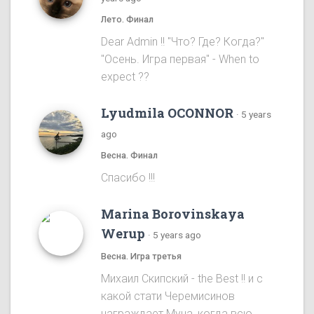
Лето. Финал
Dear Admin !! "Что? Где? Когда?"
"Осень. Игра первая" - When to
expect ??
Lyudmila OCONNOR
·
5 years
ago
Весна. Финал
Спасибо !!!
Marina Borovinskaya
Werup
·
5 years ago
Весна. Игра третья
Михаил Скипский - the Best !! и с
какой стати Черемисинов
награждает Муна, когда всю