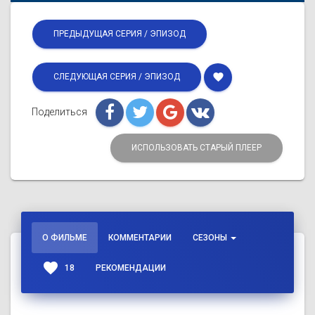
ПРЕДЫДУЩАЯ СЕРИЯ / ЭПИЗОД
favorite
СЛЕДУЮЩАЯ СЕРИЯ / ЭПИЗОД
Поделиться
ИСПОЛЬЗОВАТЬ СТАРЫЙ ПЛЕЕР
О ФИЛЬМЕ
КОММЕНТАРИИ
СЕЗОНЫ
favorite
18
РЕКОМЕНДАЦИИ