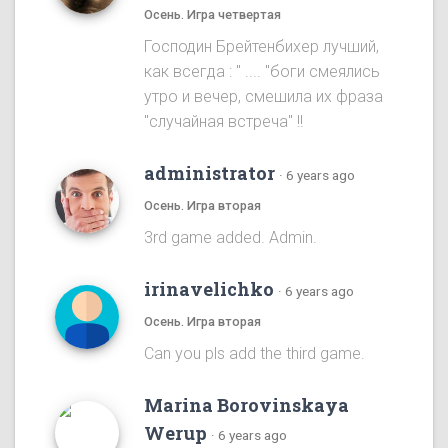
Осень. Игра четвертая
Господин Брейтенбихер лучший,
как всегда : " .... "боги смеялись
утро и вечер, смешила их фраза
"случайная встреча" !!
administrator
·
6 years ago
Осень. Игра вторая
3rd game added. Admin.
irinavelichko
·
6 years ago
Осень. Игра вторая
Can you pls add the third game.
Marina Borovinskaya
Werup
·
6 years ago