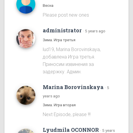
Весна
Please post new ones
administrator
·
5 years ago
Зима. Игра третья
lud19, Marina Borovinskaya,
добавлена Игра третья.
Приносим извинения за
задержку. Админ.
Marina Borovinskaya
·
5
years ago
Зима. Игра вторая
Next Episode, please !!!
Lyudmila OCONNOR
·
5 years