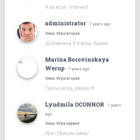
4 ая игра- отлично!
administrator
·
7 years ago
Зима. Игра вторая
Добавлена 3-я игра. Админ.
Marina Borovinskaya
Werup
·
7 years ago
Зима. Игра вторая
Tретья игра, please !!!!
Lyudmila OCONNOR
·
7 years
ago
Зима. Игра первая
Ура ! Пришла зима !