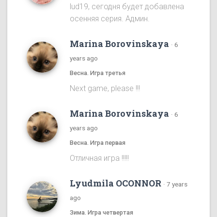
lud19, сегодня будет добавлена
осенняя серия. Админ.
Marina Borovinskaya
·
6
years ago
Весна. Игра третья
Next game, please !!!
Marina Borovinskaya
·
6
years ago
Весна. Игра первая
Отличная игра !!!!!
Lyudmila OCONNOR
·
7 years
ago
Зима. Игра четвертая