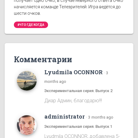
получает одно очко, в случае неверного ответа очко
начисляется команде Телезрителей. Игра ведётся до
шести очков.
#ЧТО ГДЕ КОГДА
Комментарии
Lyudmila OCONNOR
·
3
months ago
Экспериментальная серия. Выпуск 2
Диар Админ, благодарю!!!
administrator
·
3 months ago
Экспериментальная серия. Выпуск 1
Lyudmila OCONNOR, добавлена 5-