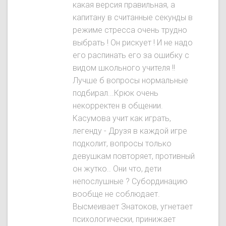
какая версия правильная, а
капитану в считанные секунды в
режиме стресса очень трудно
выбрать ! Он рискует ! И не надо
его распинать его за ошибку с
видом школьного учителя !!
Лучше б вопросы нормальные
подбирал...Крюк очень
некорректен в общении.
Касумова учит как играть,
легенду - Друзя в каждой игре
подколит, вопросы только
девушкам повторяет, противный
он жутко.. Они что, дети
непослушные ? Субординацию
вообще не соблюдает.
Высмеивает Знатокoв, угнетает
психологически, принижает