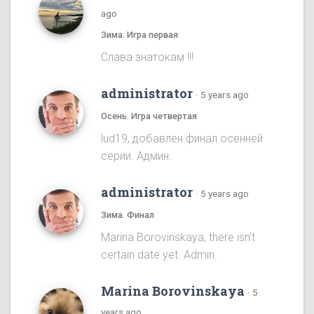
ago
Зима. Игра первая
Cлава знатокам !!!
administrator
·
5 years ago
Осень. Игра четвертая
lud19, добавлен финал осенней
серии. Админ.
administrator
·
5 years ago
Зима. Финал
Marina Borovinskaya, there isn't
certain date yet. Admin.
Marina Borovinskaya
·
5
years ago