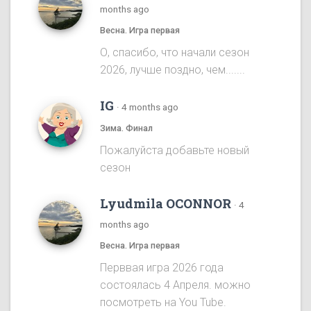
months ago
Весна. Игра первая
О, спасибо, что начали сезон
2026, лучше поздно, чем.......
IG
·
4 months ago
Зима. Финал
Пожалуйста добавьте новый
сезон
Lyudmila OCONNOR
·
4
months ago
Весна. Игра первая
Перввая игра 2026 года
состоялась 4 Апреля. можно
посмотреть на You Tube.