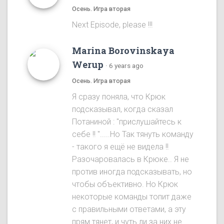
Осень. Игра вторая
Next Episode, please !!!
Marina Borovinskaya
Werup
·
6 years ago
Осень. Игра вторая
Я сразу понялa, что Крюк
подсказывал, когда сказал
Потаниной : "прислушайтесь к
себе !! ".....Ho Так тянуть команду
- такого я ещё не видела !!
Разочаровалась в Крюке.. Я не
против иногда подсказывать, но
чтобы объективно. Ho Крюк
некоторые команды топит даже
с правильными ответами, а эту
прям тянет, и чуть ли за них не