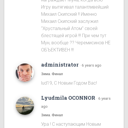
Игру вытягивал талантливейший
Михаил Скипский !! Именно
Михаил Скипский заслужил
"Хрустальный Атом" своей
блестящей игрой !!! При чем тут
Мун, вообще ?? Черемисинoв НЕ
ОБЪЕКТИВЕН !!!
administrator
·
6 years ago
Зима. Финал
lud19, С Новым Годом Вас!
Lyudmila OCONNOR
·
6 years
ago
Зима. Финал
Ура ! С наступающим Новым