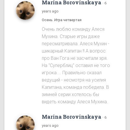
Marina Borovinskaya
·
6
years ago
Осень. Игра четвертая
Oчень люблю команду Алеся
Мухина. Старые игры даже
пересматривала. Алеся Мухин -
шикарный Kапитан !! A вопрос
про Ван Гога не засчитали зря.
На "Cуперблиц" оставил не того
игрока.... Правильно сказал
ведущий - несмотря на усилия
Kапитана, команда победила. B
зимней серии хотелось бы
видеть команду Алеся Мухинa.
Marina Borovinskaya
·
6
years ago