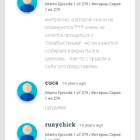
Interns Episode 1 of 279 / Интерны Серия
1 из 279
инетресно, а второй сезон не
планируется?!?!?! очень не
хочется прощаться с
Охлабыстиным!...но он кажется
собирался вернуться в
церковь... как-то с трудом я
себе это представляю....
cuca
·
16 years ago
Interns Episode 1 of 279 / Интерны Серия
1 из 279
URYA!!!!!!!!!!
runychick
·
16 years ago
Interns Episode 1 of 279 / Интерны Серия