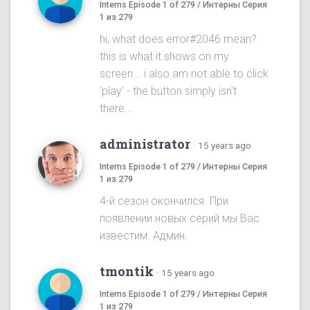
Interns Episode 1 of 279 / Интерны Серия
1 из 279
hi, what does error#2046 mean?
this is what it shows on my
screen... i also am not able to click
'play' - the button simply isn't
there...
administrator
·
15 years ago
Interns Episode 1 of 279 / Интерны Серия
1 из 279
4-й сезон окончился. При
появлении новых серий мы Вас
известим. Админ.
tmontik
·
15 years ago
Interns Episode 1 of 279 / Интерны Серия
1 из 279