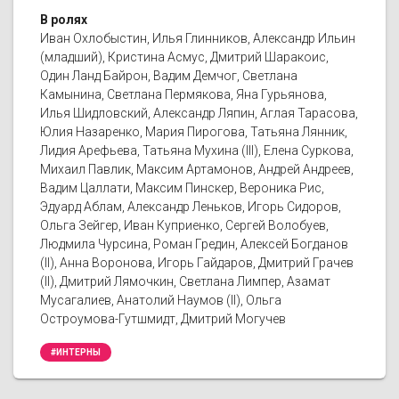
В ролях
Иван Охлобыстин, Илья Глинников, Александр Ильин
(младший), Кристина Асмус, Дмитрий Шаракоис,
Один Ланд Байрон, Вадим Демчог, Светлана
Камынина, Светлана Пермякова, Яна Гурьянова,
Илья Шидловский, Александр Ляпин, Аглая Тарасова,
Юлия Назаренко, Мария Пирогова, Татьяна Лянник,
Лидия Арефьева, Татьяна Мухина (III), Елена Суркова,
Михаил Павлик, Максим Артамонов, Андрей Андреев,
Вадим Цаллати, Максим Пинскер, Вероника Рис,
Эдуард Аблам, Александр Леньков, Игорь Сидоров,
Ольга Зейгер, Иван Куприенко, Сергей Волобуев,
Людмила Чурсина, Роман Гредин, Алексей Богданов
(II), Анна Воронова, Игорь Гайдаров, Дмитрий Грачев
(II), Дмитрий Лямочкин, Светлана Лимпер, Азамат
Мусагалиев, Анатолий Наумов (II), Ольга
Остроумова-Гутшмидт, Дмитрий Могучев
#ИНТЕРНЫ