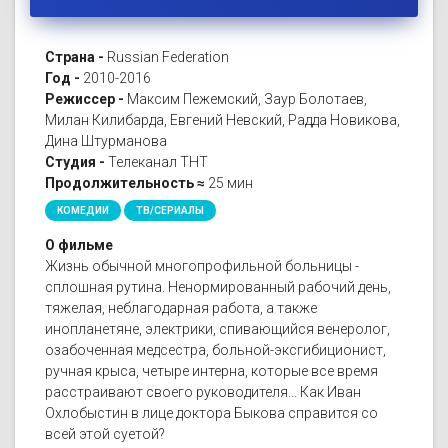
Страна -
Russian Federation
Год -
2010-2016
Режиссер -
Максим Пежемский, Заур Болотаев,
Милан Килибарда, Евгений Невский, Радда Новикова,
Дина Штурманова
Студия -
Телеканал ТНТ
Продолжительность ≈
25 мин
КОМЕДИИ
ТВ/СЕРИАЛЫ
О фильме
Жизнь обычной многопрофильной больницы -
сплошная рутина. Ненормированный рабочий день,
тяжелая, неблагодарная работа, а также
инопланетяне, электрики, спивающийся венеролог,
озабоченная медсестра, больной-эксгибиционист,
ручная крыса, четыре интерна, которые все время
расстраивают своего руководителя... Как Иван
Охлобыстин в лице доктора Быкова справится со
всей этой суетой?