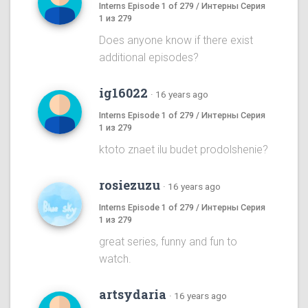
Interns Episode 1 of 279 / Интерны Серия
1 из 279
Does anyone know if there exist
additional episodes?
ig16022
·
16 years ago
Interns Episode 1 of 279 / Интерны Серия
1 из 279
ktoto znaet ilu budet prodolshenie?
rosiezuzu
·
16 years ago
Interns Episode 1 of 279 / Интерны Серия
1 из 279
great series, funny and fun to
watch.
artsydaria
·
16 years ago