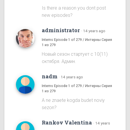
Is there a reason you dont post
new episodes?
administrator
·
14 years ago
Interns Episode 1 of 279 / Интерны Серия
1 из 279
Новый сезон стартует с 10(11)
октября. Админ.
nadm
·
14 years ago
Interns Episode 1 of 279 / Интерны Серия
1 из 279
A ne znaete kogda budet noviy
sezon?
Rankov Valentina
·
14 years