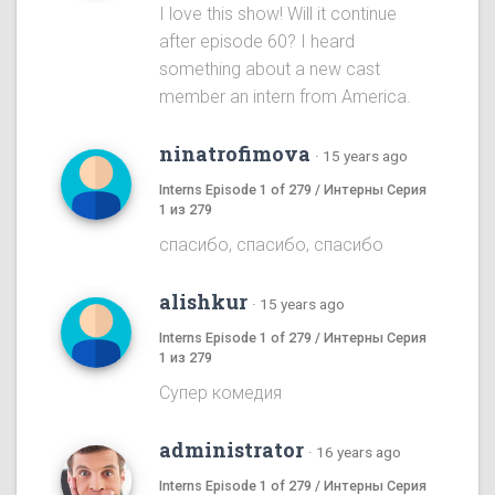
I love this show! Will it continue
after episode 60? I heard
something about a new cast
member an intern from America.
ninatrofimova
·
15 years ago
Interns Episode 1 of 279 / Интерны Серия
1 из 279
спасибо, спасибо, спасибо
alishkur
·
15 years ago
Interns Episode 1 of 279 / Интерны Серия
1 из 279
Супер комедия
administrator
·
16 years ago
Interns Episode 1 of 279 / Интерны Серия