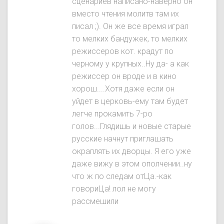
сценариев написано-наверно он
вместо чтения молитв там их
писал ;). Он же все время играл
то мелких бандужек, то мелких
режиссеров кот. крадут по
черному у крупных..Ну да- а как
режиссер он вроде и в кино
хорош....Хотя даже если он
уйдет в церковь-ему там будет
легче прокамить 7-ро
голов...Глядишь и новые старые
русские начнут приглашать
окраплять их дворцы. Я его уже
даже вижу в этом ополчении..ну
что ж по следам отЦа.-как
говориЦа! лол не могу
рассмешили