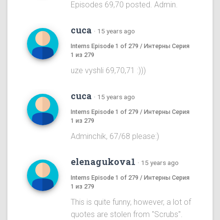
Episodes 69,70 posted. Admin.
cuca
·
15 years ago
Interns Episode 1 of 279 / Интерны Серия
1 из 279
uze vyshli 69,70,71 :)))
cuca
·
15 years ago
Interns Episode 1 of 279 / Интерны Серия
1 из 279
Adminchik, 67/68 please:)
elenagukova1
·
15 years ago
Interns Episode 1 of 279 / Интерны Серия
1 из 279
This is quite funny, however, a lot of
quotes are stolen from "Scrubs".