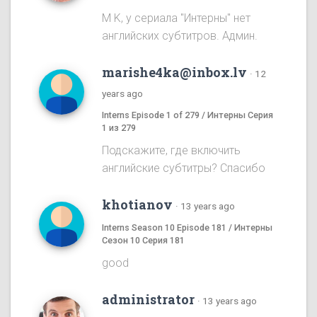
M K, у сериала "Интерны" нет
английских субтитров. Админ.
marishe4ka@inbox.lv
·
12
years ago
Interns Episode 1 of 279 / Интерны Серия
1 из 279
Подскажите, где включить
английские субтитры? Спасибо
khotianov
·
13 years ago
Interns Season 10 Episode 181 / Интерны
Сезон 10 Серия 181
good
administrator
·
13 years ago