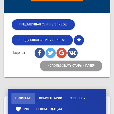
ПРЕДЫДУЩАЯ СЕРИЯ / ЭПИЗОД
favorite
СЛЕДУЮЩАЯ СЕРИЯ / ЭПИЗОД
Поделиться
ИСПОЛЬЗОВАТЬ СТАРЫЙ ПЛЕЕР
О ФИЛЬМЕ
КОММЕНТАРИИ
СЕЗОНЫ
favorite
190
РЕКОМЕНДАЦИИ