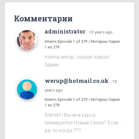
Комментарии
administrator
·
10 years ago
Interns Episode 1 of 279 / Интерны Серия
1 из 279
marina werup, сериал закрыт.
Админ.
werup@hotmail.co.uk
·
10
years ago
Interns Episode 1 of 279 / Интерны Серия
1 из 279
AdmuH ! Bы ни в курсе,
планируется Hовый Cезон? Eсли -
да, то когда ???