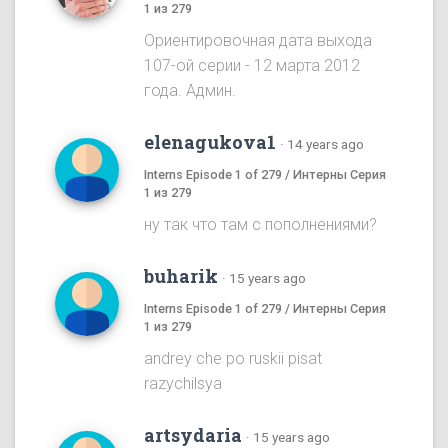
1 из 279
Ориентировочная дата выхода
107-ой серии - 12 марта 2012
года. Админ.
elenagukova1
·
14 years ago
Interns Episode 1 of 279 / Интерны Серия
1 из 279
ну так что там с пополнениями?
buharik
·
15 years ago
Interns Episode 1 of 279 / Интерны Серия
1 из 279
andrey che po ruskii pisat
razychilsya
artsydaria
·
15 years ago