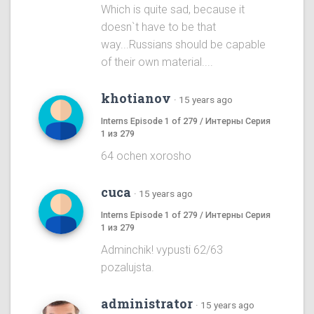
Which is quite sad, because it
doesn`t have to be that
way...Russians should be capable
of their own material....
khotianov
·
15 years ago
Interns Episode 1 of 279 / Интерны Серия
1 из 279
64 ochen xorosho
cuca
·
15 years ago
Interns Episode 1 of 279 / Интерны Серия
1 из 279
Adminchik! vypusti 62/63
pozalujsta.
administrator
·
15 years ago