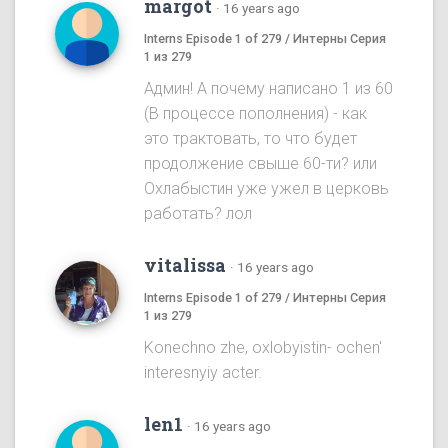
margot
·
16 years ago
Interns Episode 1 of 279 / Интерны Серия
1 из 279
Админ! А почему написано 1 из 60
(В процессе пополнения) - как
это трактовать, то что будет
продолжение свыше 60-ти? или
Охлабыстин уже ужел в церковь
работать? лол
vitalissa
·
16 years ago
Interns Episode 1 of 279 / Интерны Серия
1 из 279
Konechno zhe, oxlobyistin- ochen'
interesnyiy acter.
len1
·
16 years ago