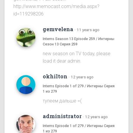
http://www.memocast.com/media.aspx?
id=119298206
gemvelena
·
11 years ago
Interns Season 13 Episode 259 / Интерны
Сезон 13 Серия 259
new season on TV today, please
load it dear admin.
okhilton
·
12 years ago
Interns Episode 1 of 279 / Интерны Серия
1 из 279
тупеем дальше =(
administrator
·
12 years ago
Interns Episode 1 of 279 / Интерны Серия
1 из 279