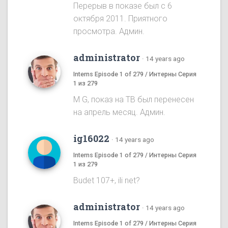
Перерыв в показе был с 6
октября 2011. Приятного
просмотра. Админ.
administrator
·
14 years ago
Interns Episode 1 of 279 / Интерны Серия
1 из 279
M G, показ на ТВ был перенесен
на апрель месяц. Админ.
ig16022
·
14 years ago
Interns Episode 1 of 279 / Интерны Серия
1 из 279
Budet 107+, ili net?
administrator
·
14 years ago
Interns Episode 1 of 279 / Интерны Серия