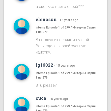
а сколько всего серий???
elenasun
·
15 years ago
Interns Episode 1 of 279 / Интерны Серия
1 из 279
В последних сериях из милой
Вари сделали озабоченную
идиотку.
ig16022
·
15 years ago
Interns Episode 1 of 279 / Интерны Серия
1 из 279
81u please?
cuca
·
15 years ago
Interns Episode 1 of 279 / Интерны Серия
1 из 279