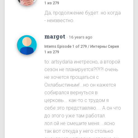
1 из 279
Да, продолжение будет. но когда
- неизвестно.
margot
·
16 years ago
Interns Episode 1 of 279 / Интерны Серия
1 из 279
to: artsydaria инетресно, а второй
сезон не планируется?!?!?! очень
не хочется прощаться с
Охлабыстиным!...но он кажется
собирался вернуться в
церковь... как-то с трудом я
себе это представляю.... А он что
до этого уже там работал.
лол.ой не смешите меня. ..ясно
так вот откуда у него столько