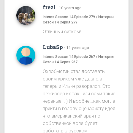
frezi
·
10 years ago
Interns Season 14 Episode 279 / Интерны
Сезон 14 Серия 279
Отличный ситком!
LubaSp
·
11 years ago
Interns Season 14 Episode 267 / Интерны
Сезон 14 Серия 267
Охлобыстин стал доставать
своим криком уже давно,а
теперь и Ильин разорался. Это
режиссер их так...или сами такие
нервные. :-) И вообче...как могла
прийти в голову сценаристу идея
что американский врач по
собственной воле будет
работать в русском