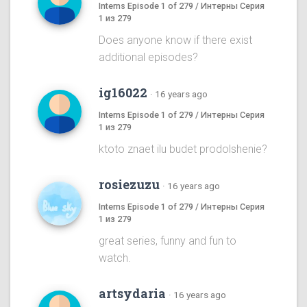
Interns Episode 1 of 279 / Интерны Серия
1 из 279
Does anyone know if there exist
additional episodes?
ig16022
·
16 years ago
Interns Episode 1 of 279 / Интерны Серия
1 из 279
ktoto znaet ilu budet prodolshenie?
rosiezuzu
·
16 years ago
Interns Episode 1 of 279 / Интерны Серия
1 из 279
great series, funny and fun to
watch.
artsydaria
·
16 years ago