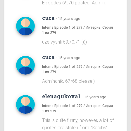
Episodes 69,70 posted. Admin.
cuca
·
15 years ago
Interns Episode 1 of 279 / Интерны Серия
1 из 279
uze vyshli 69,70,71 :)))
cuca
·
15 years ago
Interns Episode 1 of 279 / Интерны Серия
1 из 279
Adminchik, 67/68 please:)
elenagukova1
·
15 years ago
Interns Episode 1 of 279 / Интерны Серия
1 из 279
This is quite funny, however, a lot of
quotes are stolen from "Scrubs".