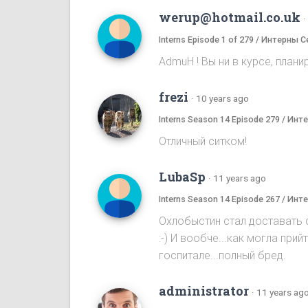
werup@hotmail.co.uk
·
Interns Episode 1 of 279 / Интерны С
AdmuH ! Bы ни в курсе, плани
frezi
·
10 years ago
Interns Season 14 Episode 279 / Ин
Отличный ситком!
LubaSp
·
11 years ago
Interns Season 14 Episode 267 / Ин
Охлобыстин стал доставать с
:-) И вообче...как могла пр
госпитале...полный бред.
administrator
·
11 years ag