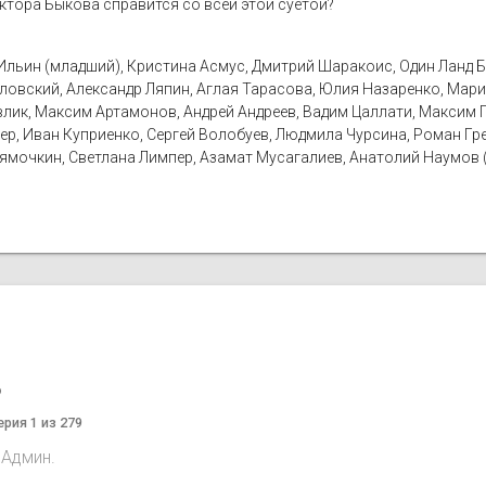
октора Быкова справится со всей этой суетой?
Ильин (младший), Кристина Асмус, Дмитрий Шаракоис, Один Ланд 
ловский, Александр Ляпин, Аглая Тарасова, Юлия Назаренко, Мари
Павлик, Максим Артамонов, Андрей Андреев, Вадим Цаллати, Максим 
ер, Иван Куприенко, Сергей Волобуев, Людмила Чурсина, Роман Гред
 Лямочкин, Светлана Лимпер, Азамат Мусагалиев, Анатолий Наумов 
o
ерия 1 из 279
 Админ.