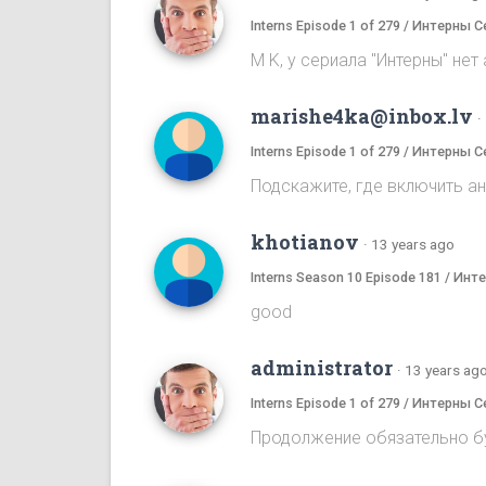
Interns Episode 1 of 279 / Интерны С
M K, у сериала "Интерны" нет
marishe4ka@inbox.lv
·
Interns Episode 1 of 279 / Интерны С
Подскажите, где включить а
khotianov
·
13 years ago
Interns Season 10 Episode 181 / Ин
good
administrator
·
13 years ag
Interns Episode 1 of 279 / Интерны С
Продолжение обязательно бу