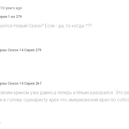
10 years ago
ерия 1 из 279
руется Hовый Cезон? Eсли - да, то когда ???
терны Сезон 14 Серия 279
терны Сезон 14 Серия 267
воим криком уже давно,а теперь и Ильин разорался. Это реж
ийти в голову сценаристу идея что американский врач по соб
o