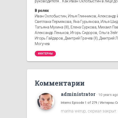
руководителя... Как Иван Охлобыстин в лице д
В ролях
Иван Охлобыстин, Илья Глинников, Александр 
Светлана Пермякова, Яна Гурьянова, Илья Шид
Татьяна Мухина (III), Елена Суркова, Михаил 
Александр Леньков, Игорь Сидоров, Ольга Зейг
Игорь Гайдаров, Дмитрий Грачев (II), Дмитрий
Могучев
#ИНТЕРНЫ
Комментарии
administrator
·
10 years ag
Interns Episode 1 of 279 / Интерны С
marina werup, сериал закрыт.