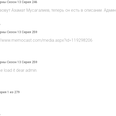
терны Сезон 13 Серия 246
 зовут Азамат Мусагалиев, теперь он есть в описании. Админ
o
терны Сезон 13 Серия 259
tp://www.memocast.com/media.aspx?id=119298206
терны Сезон 13 Серия 259
e load it dear admin.
ерия 1 из 279
o