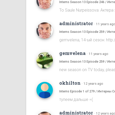
Interns Season 13 Episode 246 / Ин
To Saule Nurpeissova: Актера
administrator
·
11 years ag
Interns Season 13 Episode 259 / Ин
gemvelena, 14-ый сезон: ht
gemvelena
·
11 years ago
Interns Season 13 Episode 259 / Ин
new season on TV today, pleas
okhilton
·
12 years ago
Interns Episode 1 of 279 / Интерны С
тупеем дальше =(
administrator
·
12 years ag