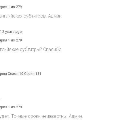
ерия 1 из 279
 английских субтитров. Админ.
12 years ago
ерия 1 из 279
нглийские субтитры? Спасибо
терны Сезон 10 Серия 181
o
ерия 1 из 279
дет. Точные сроки неизвестны. Админ.