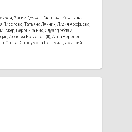
Байрон, Вадим Демчог, Светлана Камынина,
я Пирогова, Татьяна Лянник, Лидия Арефьева,
Пинскер, Вероника Рис, Эдуард Аблам,
ин, Алексей Богданов (II), Анна Воронова,
(II), Ольга Остроумова-Гутшмидт, Дмитрий