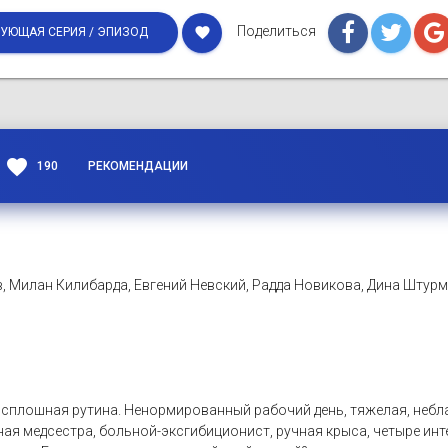
Поделиться
favorite
УЮЩАЯ СЕРИЯ / ЭПИЗОД
favorite
190
РЕКОМЕНДАЦИИ
, Милан Килибарда, Евгений Невский, Радда Новикова, Дина Штур
плошная рутина. Ненормированный рабочий день, тяжелая, неблаг
ая медсестра, больной-эксгибиционист, ручная крыса, четыре инт