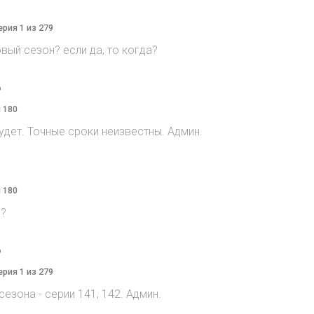
ерия 1 из 279
овый сезон? если да, то когда?
o
я 180
дет. Точные сроки неизвестны. Админ.
я 180
n?
o
ерия 1 из 279
сезона - серии 141, 142. Админ.