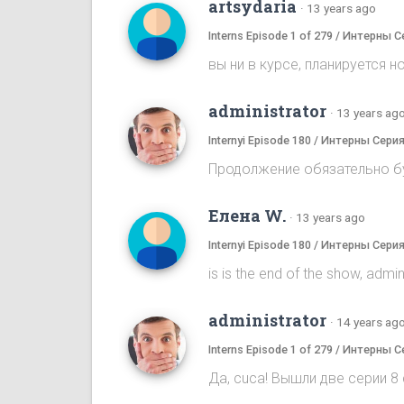
artsydaria
·
13 years ago
Interns Episode 1 of 279 / Интерны С
вы ни в курсе, планируется н
administrator
·
13 years ag
Internyi Episode 180 / Интерны Сери
Продолжение обязательно бу
Елена W.
·
13 years ago
Internyi Episode 180 / Интерны Сери
is is the end of the show, admi
administrator
·
14 years ag
Interns Episode 1 of 279 / Интерны С
Да, cuca! Вышли две серии 8 