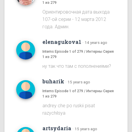
1 из 279
Ориентировочная дата выхода
107-ой серии - 12 марта 2012
года. Админ.
elenagukova1
·
14 years ago
Interns Episode 1 of 279 / Интерны Серия
1 из 279
ну так что там с пополнениями?
buharik
·
15 years ago
Interns Episode 1 of 279 / Интерны Серия
1 из 279
andrey che po ruskii pisat
razychilsya
artsydaria
·
15 years ago