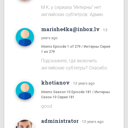
M K, у сериала "Интерны" нет
английских субтитров. Админ.
marishe4ka@inbox.lv
·
12
years ago
Interns Episode 1 of 279 / Интерны Серия
1 из 279
Подскажите, где включить
английские субтитры? Спасибо
khotianov
·
13 years ago
Interns Season 10 Episode 181 / Интерны
Сезон 10 Серия 181
good
administrator
·
13 years ago