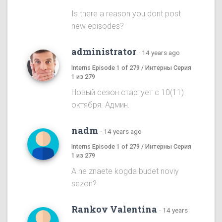
Is there a reason you dont post
new episodes?
administrator
·
14 years ago
Interns Episode 1 of 279 / Интерны Серия
1 из 279
Новый сезон стартует с 10(11)
октября. Админ.
nadm
·
14 years ago
Interns Episode 1 of 279 / Интерны Серия
1 из 279
A ne znaete kogda budet noviy
sezon?
Rankov Valentina
·
14 years