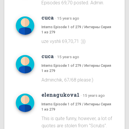
Episodes 69,70 posted. Admin.
cuca
·
15 years ago
Interns Episode 1 of 279 / Интерны Серия
1 из 279
uze vyshli 69,70,71 :)))
cuca
·
15 years ago
Interns Episode 1 of 279 / Интерны Серия
1 из 279
Adminchik, 67/68 please:)
elenagukova1
·
15 years ago
Interns Episode 1 of 279 / Интерны Серия
1 из 279
This is quite funny, however, a lot of
quotes are stolen from "Scrubs".