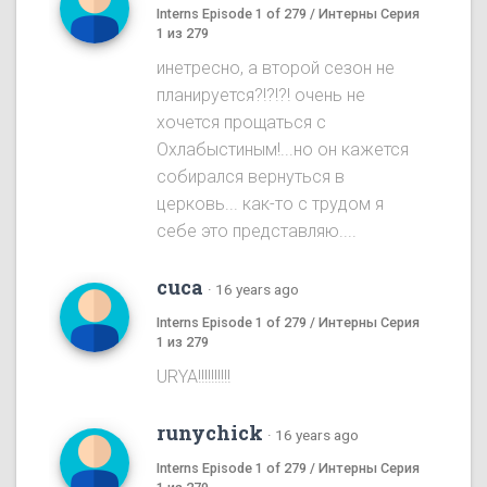
Interns Episode 1 of 279 / Интерны Серия
1 из 279
инетресно, а второй сезон не
планируется?!?!?! очень не
хочется прощаться с
Охлабыстиным!...но он кажется
собирался вернуться в
церковь... как-то с трудом я
себе это представляю....
cuca
·
16 years ago
Interns Episode 1 of 279 / Интерны Серия
1 из 279
URYA!!!!!!!!!!
runychick
·
16 years ago
Interns Episode 1 of 279 / Интерны Серия