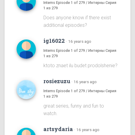
Interns Episode 1 of 279 / Интерны Серия
1 из 279
Does anyone know if there exist
additional episodes?
ig16022
·
16 years ago
Interns Episode 1 of 279 / Интерны Серия
1 из 279
ktoto znaet ilu budet prodolshenie?
rosiezuzu
·
16 years ago
Interns Episode 1 of 279 / Интерны Серия
1 из 279
great series, funny and fun to
watch.
artsydaria
·
16 years ago