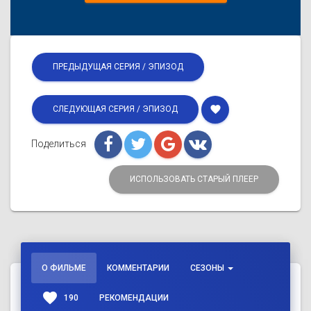
ПРЕДЫДУЩАЯ СЕРИЯ / ЭПИЗОД
favorite
СЛЕДУЮЩАЯ СЕРИЯ / ЭПИЗОД
Поделиться
ИСПОЛЬЗОВАТЬ СТАРЫЙ ПЛЕЕР
О ФИЛЬМЕ
КОММЕНТАРИИ
СЕЗОНЫ
favorite
190
РЕКОМЕНДАЦИИ