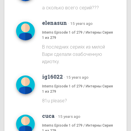
а сколько всего серий???
elenasun
·
15 years ago
Interns Episode 1 of 279 / Интерны Серия
1 из 279
В последних сериях из милой
Вари сделали озабоченную
идиотку.
ig16022
·
15 years ago
Interns Episode 1 of 279 / Интерны Серия
1 из 279
81u please?
cuca
·
15 years ago
Interns Episode 1 of 279 / Интерны Серия
1 из 279