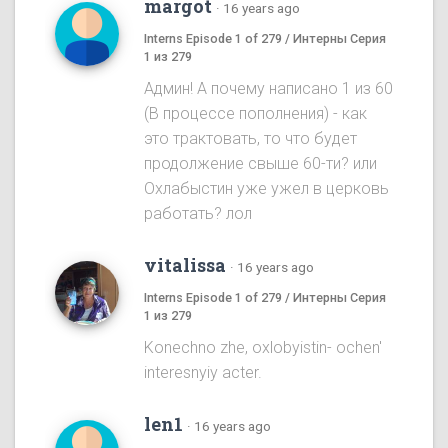
margot
·
16 years ago
Interns Episode 1 of 279 / Интерны Серия
1 из 279
Админ! А почему написано 1 из 60
(В процессе пополнения) - как
это трактовать, то что будет
продолжение свыше 60-ти? или
Охлабыстин уже ужел в церковь
работать? лол
vitalissa
·
16 years ago
Interns Episode 1 of 279 / Интерны Серия
1 из 279
Konechno zhe, oxlobyistin- ochen'
interesnyiy acter.
len1
·
16 years ago