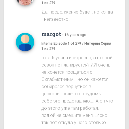
1 из 279
Да, продолжение будет. но когда
- неизвестно.
margot
·
16 years ago
Interns Episode 1 of 279 / Интерны Серия
1 из 279
to: artsydaria инетресно, а второй
сезон не планируется?!?!?! очень
не хочется прощаться с
Охлабыстиным!...но он кажется
собирался вернуться в
церковь... как-то с трудом я
себе это представляю.... А он что
до этого уже там работал.
лол.ой не смешите меня. ..ясно
так вот откуда у него столько