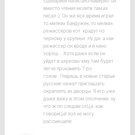
сценариев написано-наверно он
вместо чтения молитв там их
писал ;). Он же все время играл
то мелких бандужек, то мелких
режиссеров кот. крадут по
черному у крупных..Ну да- а как
режиссер он вроде и в кино
хорош....Хотя даже если он
уйдет в церковь-ему там будет
легче прокамить 7-ро
голов...Глядишь и новые старые
русские начнут приглашать
окраплять их дворцы. Я его уже
даже вижу в этом ополчении..ну
что ж по следам отЦа.-как
говориЦа! лол не могу
рассмешили