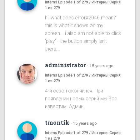
Interns Episode 1 of 279 / Интерны Серия
1 из 279
hi, what does error#2046 mean?
this is what it shows on my
screen... i also am not able to click
'play' - the button simply isn't
there...
administrator
·
15 years ago
Interns Episode 1 of 279 / Интерны Серия
1 из 279
4-й сезон окончился. При
появлении новых серий мы Вас
известим. Админ.
tmontik
·
15 years ago
Interns Episode 1 of 279 / Интерны Серия
1 из 279