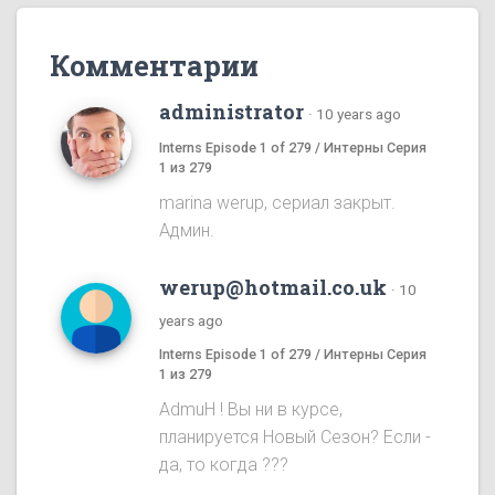
Комментарии
administrator
·
10 years ago
Interns Episode 1 of 279 / Интерны Серия
1 из 279
marina werup, сериал закрыт.
Админ.
werup@hotmail.co.uk
·
10
years ago
Interns Episode 1 of 279 / Интерны Серия
1 из 279
AdmuH ! Bы ни в курсе,
планируется Hовый Cезон? Eсли -
да, то когда ???