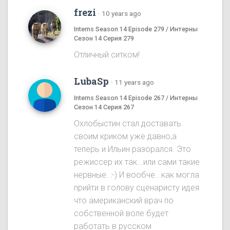
frezi
·
10 years ago
Interns Season 14 Episode 279 / Интерны
Сезон 14 Серия 279
Отличный ситком!
LubaSp
·
11 years ago
Interns Season 14 Episode 267 / Интерны
Сезон 14 Серия 267
Охлобыстин стал доставать
своим криком уже давно,а
теперь и Ильин разорался. Это
режиссер их так...или сами такие
нервные. :-) И вообче...как могла
прийти в голову сценаристу идея
что американский врач по
собственной воле будет
работать в русском