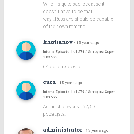
Which is quite sad, because it
doesn`t have to be that
way...Russians should be capable
of their own material....
khotianov
·
15 years ago
Interns Episode 1 of 279 / Интерны Серия
1 из 279
64 ochen xorosho
cuca
·
15 years ago
Interns Episode 1 of 279 / Интерны Серия
1 из 279
Adminchik! vypusti 62/63
pozalujsta.
administrator
·
15 years ago