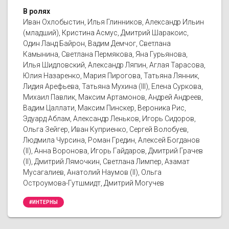
В ролях
Иван Охлобыстин, Илья Глинников, Александр Ильин
(младший), Кристина Асмус, Дмитрий Шаракоис,
Один Ланд Байрон, Вадим Демчог, Светлана
Камынина, Светлана Пермякова, Яна Гурьянова,
Илья Шидловский, Александр Ляпин, Аглая Тарасова,
Юлия Назаренко, Мария Пирогова, Татьяна Лянник,
Лидия Арефьева, Татьяна Мухина (III), Елена Суркова,
Михаил Павлик, Максим Артамонов, Андрей Андреев,
Вадим Цаллати, Максим Пинскер, Вероника Рис,
Эдуард Аблам, Александр Леньков, Игорь Сидоров,
Ольга Зейгер, Иван Куприенко, Сергей Волобуев,
Людмила Чурсина, Роман Гредин, Алексей Богданов
(II), Анна Воронова, Игорь Гайдаров, Дмитрий Грачев
(II), Дмитрий Лямочкин, Светлана Лимпер, Азамат
Мусагалиев, Анатолий Наумов (II), Ольга
Остроумова-Гутшмидт, Дмитрий Могучев
#ИНТЕРНЫ