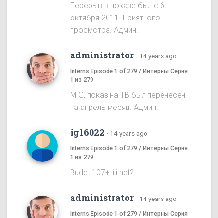
Перерыв в показе был с 6
октября 2011. Приятного
просмотра. Админ.
administrator
·
14 years ago
Interns Episode 1 of 279 / Интерны Серия
1 из 279
M G, показ на ТВ был перенесен
на апрель месяц. Админ.
ig16022
·
14 years ago
Interns Episode 1 of 279 / Интерны Серия
1 из 279
Budet 107+, ili net?
administrator
·
14 years ago
Interns Episode 1 of 279 / Интерны Серия