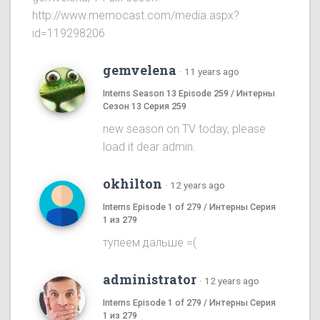
http://www.memocast.com/media.aspx?
id=119298206
gemvelena
·
11 years ago
Interns Season 13 Episode 259 / Интерны
Сезон 13 Серия 259
new season on TV today, please
load it dear admin.
okhilton
·
12 years ago
Interns Episode 1 of 279 / Интерны Серия
1 из 279
тупеем дальше =(
administrator
·
12 years ago
Interns Episode 1 of 279 / Интерны Серия
1 из 279