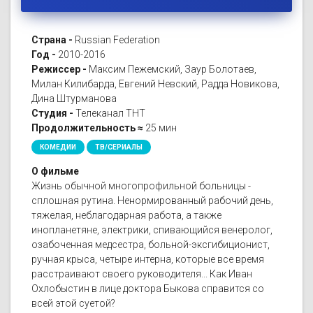
Страна -
Russian Federation
Год -
2010-2016
Режиссер -
Максим Пежемский, Заур Болотаев,
Милан Килибарда, Евгений Невский, Радда Новикова,
Дина Штурманова
Студия -
Телеканал ТНТ
Продолжительность ≈
25 мин
КОМЕДИИ
ТВ/СЕРИАЛЫ
О фильме
Жизнь обычной многопрофильной больницы -
сплошная рутина. Ненормированный рабочий день,
тяжелая, неблагодарная работа, а также
инопланетяне, электрики, спивающийся венеролог,
озабоченная медсестра, больной-эксгибиционист,
ручная крыса, четыре интерна, которые все время
расстраивают своего руководителя... Как Иван
Охлобыстин в лице доктора Быкова справится со
всей этой суетой?