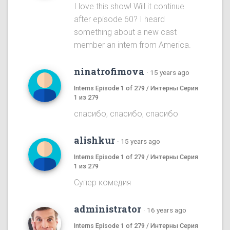
I love this show! Will it continue
after episode 60? I heard
something about a new cast
member an intern from America.
ninatrofimova
·
15 years ago
Interns Episode 1 of 279 / Интерны Серия
1 из 279
спасибо, спасибо, спасибо
alishkur
·
15 years ago
Interns Episode 1 of 279 / Интерны Серия
1 из 279
Супер комедия
administrator
·
16 years ago
Interns Episode 1 of 279 / Интерны Серия