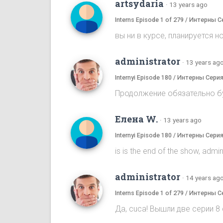
artsydaria
·
13 years ago
Interns Episode 1 of 279 / Интерны С
вы ни в курсе, планируется н
administrator
·
13 years ag
Internyi Episode 180 / Интерны Сери
Продолжение обязательно бу
Елена W.
·
13 years ago
Internyi Episode 180 / Интерны Сери
is is the end of the show, admi
administrator
·
14 years ag
Interns Episode 1 of 279 / Интерны С
Да, cuca! Вышли две серии 8 