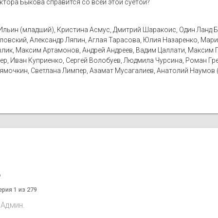
октора Быкова справится со всей этой суетой?
Ильин (младший), Кристина Асмус, Дмитрий Шаракоис, Один Ланд 
ловский, Александр Ляпин, Аглая Тарасова, Юлия Назаренко, Мари
Павлик, Максим Артамонов, Андрей Андреев, Вадим Цаллати, Максим 
ер, Иван Куприенко, Сергей Волобуев, Людмила Чурсина, Роман Гред
 Лямочкин, Светлана Лимпер, Азамат Мусагалиев, Анатолий Наумов 
o
ерия 1 из 279
 Админ.