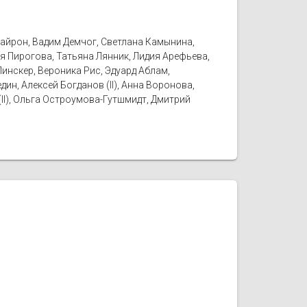
Байрон, Вадим Демчог, Светлана Камынина,
я Пирогова, Татьяна Лянник, Лидия Арефьева,
Пинскер, Вероника Рис, Эдуард Аблам,
ин, Алексей Богданов (II), Анна Воронова,
(II), Ольга Остроумова-Гутшмидт, Дмитрий