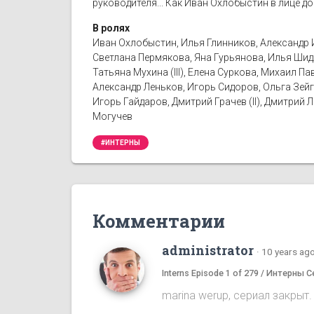
руководителя... Как Иван Охлобыстин в лице д
В ролях
Иван Охлобыстин, Илья Глинников, Александр 
Светлана Пермякова, Яна Гурьянова, Илья Шид
Татьяна Мухина (III), Елена Суркова, Михаил 
Александр Леньков, Игорь Сидоров, Ольга Зейг
Игорь Гайдаров, Дмитрий Грачев (II), Дмитрий
Могучев
#ИНТЕРНЫ
Комментарии
administrator
·
10 years ag
Interns Episode 1 of 279 / Интерны С
marina werup, сериал закрыт.