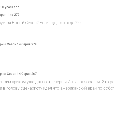
10 years ago
ерия 1 из 279
руется Hовый Cезон? Eсли - да, то когда ???
терны Сезон 14 Серия 279
терны Сезон 14 Серия 267
воим криком уже давно,а теперь и Ильин разорался. Это реж
ийти в голову сценаристу идея что американский врач по соб
o