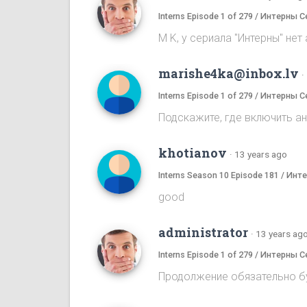
Interns Episode 1 of 279 / Интерны С
M K, у сериала "Интерны" нет
marishe4ka@inbox.lv
·
Interns Episode 1 of 279 / Интерны С
Подскажите, где включить а
khotianov
·
13 years ago
Interns Season 10 Episode 181 / Ин
good
administrator
·
13 years ag
Interns Episode 1 of 279 / Интерны С
Продолжение обязательно бу