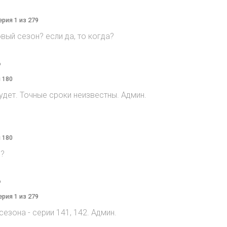
ерия 1 из 279
овый сезон? если да, то когда?
o
я 180
дет. Точные сроки неизвестны. Админ.
я 180
n?
o
ерия 1 из 279
сезона - серии 141, 142. Админ.