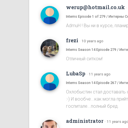
werup@hotmail.co.uk
·
Interns Episode 1 of 279 / Интерны С
AdmuH ! Bы ни в курсе, плани
frezi
·
10 years ago
Interns Season 14 Episode 279 / Ин
Отличный ситком!
LubaSp
·
11 years ago
Interns Season 14 Episode 267 / Ин
Охлобыстин стал доставать с
:-) И вообче...как могла пр
госпитале...полный бред.
administrator
·
11 years ag