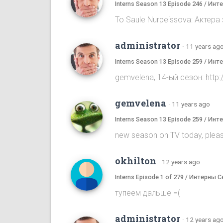
Interns Season 13 Episode 246 / Ин
To Saule Nurpeissova: Актера
administrator
·
11 years ag
Interns Season 13 Episode 259 / Ин
gemvelena, 14-ый сезон: ht
gemvelena
·
11 years ago
Interns Season 13 Episode 259 / Ин
new season on TV today, pleas
okhilton
·
12 years ago
Interns Episode 1 of 279 / Интерны С
тупеем дальше =(
administrator
·
12 years ag