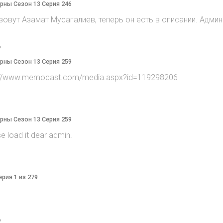
терны Сезон 13 Серия 246
 зовут Азамат Мусагалиев, теперь он есть в описании. Админ
o
терны Сезон 13 Серия 259
tp://www.memocast.com/media.aspx?id=119298206
терны Сезон 13 Серия 259
e load it dear admin.
ерия 1 из 279
o