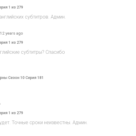
ерия 1 из 279
 английских субтитров. Админ.
12 years ago
ерия 1 из 279
нглийские субтитры? Спасибо
терны Сезон 10 Серия 181
o
ерия 1 из 279
дет. Точные сроки неизвестны. Админ.