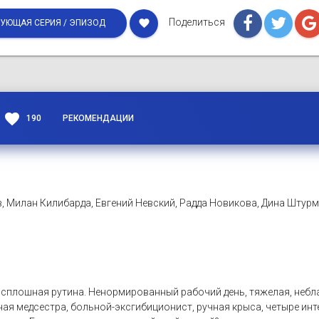
Поделиться
favorite
УЮЩАЯ СЕРИЯ / ЭПИЗОД
favorite
190
РЕКОМЕНДАЦИИ
, Милан Килибарда, Евгений Невский, Радда Новикова, Дина Штур
плошная рутина. Ненормированный рабочий день, тяжелая, неблаг
ая медсестра, больной-эксгибиционист, ручная крыса, четыре инт