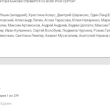
октора Быкова справится со всей этой суетой?
Ильин (младший), Кристина Асмус, Дмитрий Шаракоис, Один Ланд 
ловский, Александр Ляпин, Аглая Тарасова, Юлия Назаренко, Мари
Павлик, Максим Артамонов, Андрей Андреев, Вадим Цаллати, Максим 
ер, Иван Куприенко, Сергей Волобуев, Людмила Чурсина, Роман Гред
 Лямочкин, Светлана Лимпер, Азамат Мусагалиев, Анатолий Наумов 
o
ерия 1 из 279
 Админ.