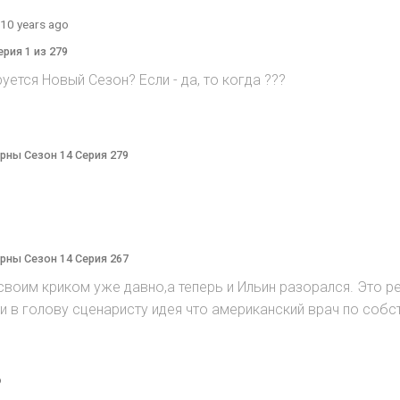
10 years ago
ерия 1 из 279
руется Hовый Cезон? Eсли - да, то когда ???
терны Сезон 14 Серия 279
терны Сезон 14 Серия 267
воим криком уже давно,а теперь и Ильин разорался. Это реж
ийти в голову сценаристу идея что американский врач по соб
o