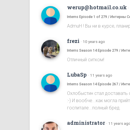
werup@hotmail.co.uk
·
Interns Episode 1 of 279 / Интерны С
AdmuH ! Bы ни в курсе, плани
frezi
·
10 years ago
Interns Season 14 Episode 279 / Ин
Отличный ситком!
LubaSp
·
11 years ago
Interns Season 14 Episode 267 / Ин
Охлобыстин стал доставать с
:-) И вообче...как могла пр
госпитале...полный бред.
administrator
·
11 years ag