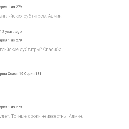
ерия 1 из 279
 английских субтитров. Админ.
12 years ago
ерия 1 из 279
нглийские субтитры? Спасибо
терны Сезон 10 Серия 181
o
ерия 1 из 279
дет. Точные сроки неизвестны. Админ.