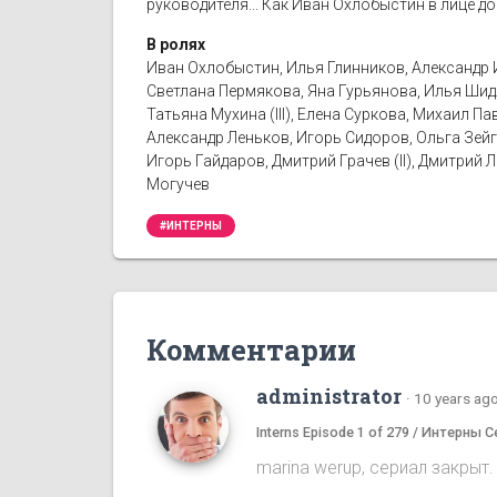
руководителя... Как Иван Охлобыстин в лице д
В ролях
Иван Охлобыстин, Илья Глинников, Александр 
Светлана Пермякова, Яна Гурьянова, Илья Шид
Татьяна Мухина (III), Елена Суркова, Михаил 
Александр Леньков, Игорь Сидоров, Ольга Зейг
Игорь Гайдаров, Дмитрий Грачев (II), Дмитрий
Могучев
#ИНТЕРНЫ
Комментарии
administrator
·
10 years ag
Interns Episode 1 of 279 / Интерны С
marina werup, сериал закрыт.