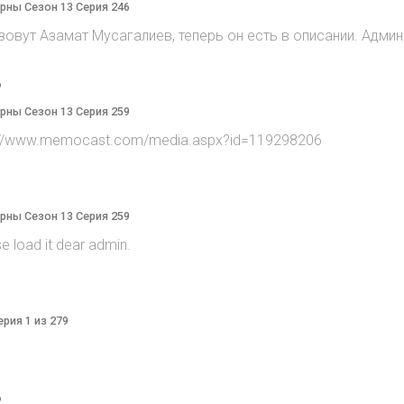
терны Сезон 13 Серия 246
 зовут Азамат Мусагалиев, теперь он есть в описании. Админ
o
терны Сезон 13 Серия 259
tp://www.memocast.com/media.aspx?id=119298206
терны Сезон 13 Серия 259
e load it dear admin.
ерия 1 из 279
o