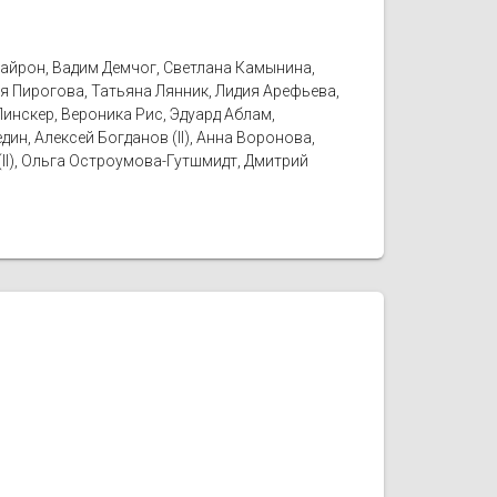
Байрон, Вадим Демчог, Светлана Камынина,
я Пирогова, Татьяна Лянник, Лидия Арефьева,
Пинскер, Вероника Рис, Эдуард Аблам,
ин, Алексей Богданов (II), Анна Воронова,
(II), Ольга Остроумова-Гутшмидт, Дмитрий