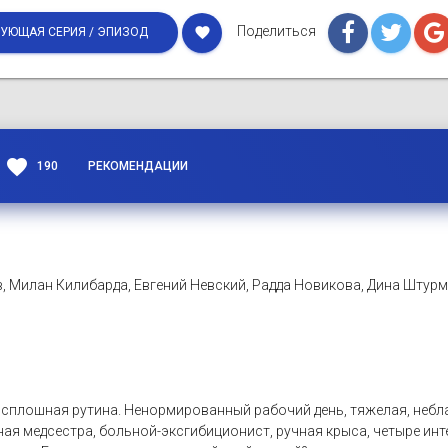
Поделиться
favorite
УЮЩАЯ СЕРИЯ / ЭПИЗОД
favorite
190
РЕКОМЕНДАЦИИ
, Милан Килибарда, Евгений Невский, Радда Новикова, Дина Штур
плошная рутина. Ненормированный рабочий день, тяжелая, неблаг
ая медсестра, больной-эксгибиционист, ручная крыса, четыре инт