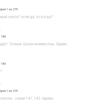
ерия 1 из 279
овый сезон? если да, то когда?
o
я 180
дет. Точные сроки неизвестны. Админ.
я 180
n?
o
ерия 1 из 279
сезона - серии 141, 142. Админ.