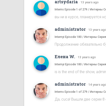
artsydaria
·
13 years ago
Interns Episode 1 of 279 / Интерны С
вы ни в курсе, планируется н
administrator
·
13 years ag
Internyi Episode 180 / Интерны Сери
Продолжение обязательно бу
Елена W.
·
13 years ago
Internyi Episode 180 / Интерны Сери
is is the end of the show, admi
administrator
·
14 years ag
Interns Episode 1 of 279 / Интерны С
Да, cuca! Вышли две серии 8 