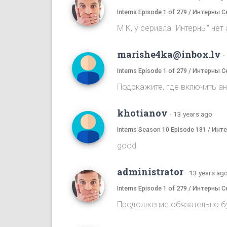
Interns Episode 1 of 279 / Интерны С
M K, у сериала "Интерны" нет
marishe4ka@inbox.lv
·
Interns Episode 1 of 279 / Интерны С
Подскажите, где включить а
khotianov
·
13 years ago
Interns Season 10 Episode 181 / Ин
good
administrator
·
13 years ag
Interns Episode 1 of 279 / Интерны С
Продолжение обязательно бу