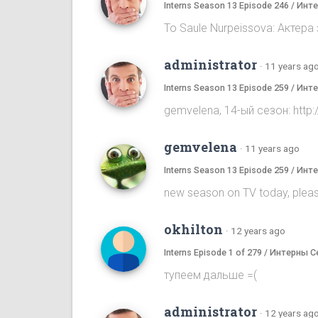
Interns Season 13 Episode 246 / Ин
To Saule Nurpeissova: Актера
administrator
·
11 years ag
Interns Season 13 Episode 259 / Ин
gemvelena, 14-ый сезон: ht
gemvelena
·
11 years ago
Interns Season 13 Episode 259 / Ин
new season on TV today, pleas
okhilton
·
12 years ago
Interns Episode 1 of 279 / Интерны С
тупеем дальше =(
administrator
·
12 years ag