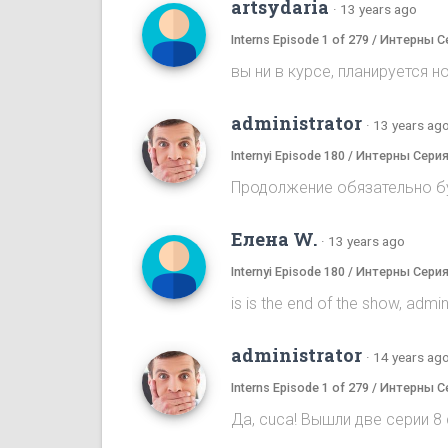
artsydaria
·
13 years ago
Interns Episode 1 of 279 / Интерны С
вы ни в курсе, планируется н
administrator
·
13 years ag
Internyi Episode 180 / Интерны Сери
Продолжение обязательно бу
Елена W.
·
13 years ago
Internyi Episode 180 / Интерны Сери
is is the end of the show, admi
administrator
·
14 years ag
Interns Episode 1 of 279 / Интерны С
Да, cuca! Вышли две серии 8 