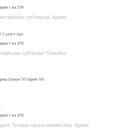
ерия 1 из 279
 английских субтитров. Админ.
12 years ago
ерия 1 из 279
нглийские субтитры? Спасибо
терны Сезон 10 Серия 181
o
ерия 1 из 279
дет. Точные сроки неизвестны. Админ.