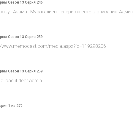
терны Сезон 13 Серия 246
 зовут Азамат Мусагалиев, теперь он есть в описании. Админ
o
терны Сезон 13 Серия 259
tp://www.memocast.com/media.aspx?id=119298206
терны Сезон 13 Серия 259
e load it dear admin.
ерия 1 из 279
o