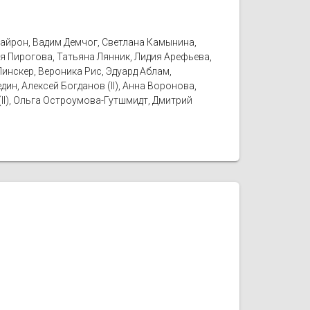
Байрон, Вадим Демчог, Светлана Камынина,
я Пирогова, Татьяна Лянник, Лидия Арефьева,
Пинскер, Вероника Рис, Эдуард Аблам,
ин, Алексей Богданов (II), Анна Воронова,
(II), Ольга Остроумова-Гутшмидт, Дмитрий