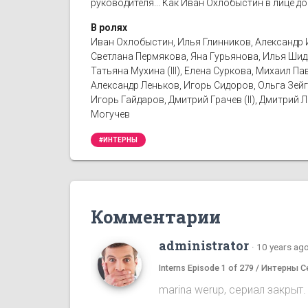
руководителя... Как Иван Охлобыстин в лице д
В ролях
Иван Охлобыстин, Илья Глинников, Александр 
Светлана Пермякова, Яна Гурьянова, Илья Шид
Татьяна Мухина (III), Елена Суркова, Михаил 
Александр Леньков, Игорь Сидоров, Ольга Зейг
Игорь Гайдаров, Дмитрий Грачев (II), Дмитрий
Могучев
#ИНТЕРНЫ
Комментарии
administrator
·
10 years ag
Interns Episode 1 of 279 / Интерны С
marina werup, сериал закрыт.