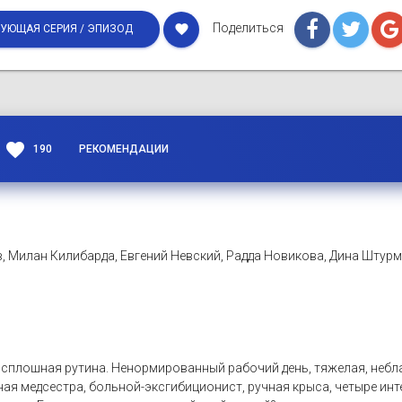
Поделиться
favorite
УЮЩАЯ СЕРИЯ / ЭПИЗОД
favorite
190
РЕКОМЕНДАЦИИ
, Милан Килибарда, Евгений Невский, Радда Новикова, Дина Штур
плошная рутина. Ненормированный рабочий день, тяжелая, неблаг
ая медсестра, больной-эксгибиционист, ручная крыса, четыре инт