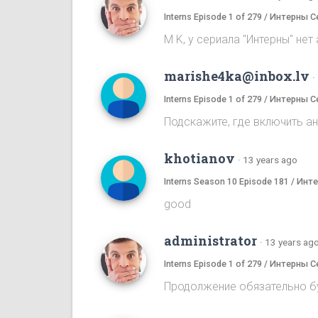
Interns Episode 1 of 279 / Интерны С
M K, у сериала "Интерны" нет
marishe4ka@inbox.lv
·
Interns Episode 1 of 279 / Интерны С
Подскажите, где включить а
khotianov
·
13 years ago
Interns Season 10 Episode 181 / Ин
good
administrator
·
13 years ag
Interns Episode 1 of 279 / Интерны С
Продолжение обязательно бу