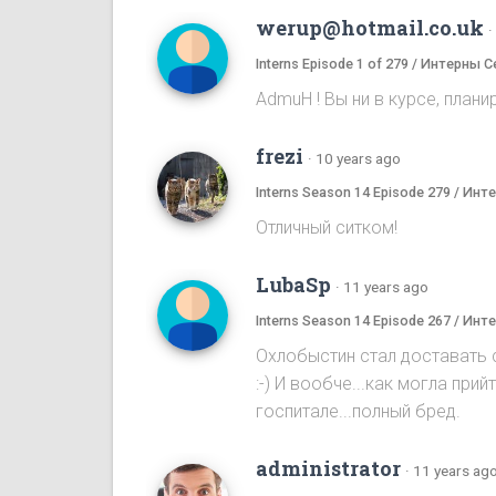
werup@hotmail.co.uk
·
Interns Episode 1 of 279 / Интерны С
AdmuH ! Bы ни в курсе, плани
frezi
·
10 years ago
Interns Season 14 Episode 279 / Ин
Отличный ситком!
LubaSp
·
11 years ago
Interns Season 14 Episode 267 / Ин
Охлобыстин стал доставать с
:-) И вообче...как могла пр
госпитале...полный бред.
administrator
·
11 years ag