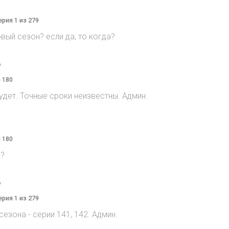
ерия 1 из 279
овый сезон? если да, то когда?
o
я 180
дет. Точные сроки неизвестны. Админ.
я 180
n?
o
ерия 1 из 279
сезона - серии 141, 142. Админ.