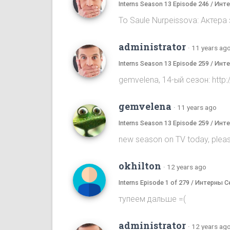
Interns Season 13 Episode 246 / Ин
To Saule Nurpeissova: Актера
administrator
·
11 years ag
Interns Season 13 Episode 259 / Ин
gemvelena, 14-ый сезон: ht
gemvelena
·
11 years ago
Interns Season 13 Episode 259 / Ин
new season on TV today, pleas
okhilton
·
12 years ago
Interns Episode 1 of 279 / Интерны С
тупеем дальше =(
administrator
·
12 years ag