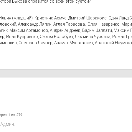
октора Быкова справится со всей этой суетой?
Ильин (младший), Кристина Асмус, Дмитрий Шаракоис, Один Ланд 
ловский, Александр Ляпин, Аглая Тарасова, Юлия Назаренко, Мари
Павлик, Максим Артамонов, Андрей Андреев, Вадим Цаллати, Максим 
ер, Иван Куприенко, Сергей Волобуев, Людмила Чурсина, Роман Гред
 Лямочкин, Светлана Лимпер, Азамат Мусагалиев, Анатолий Наумов 
o
ерия 1 из 279
 Админ.