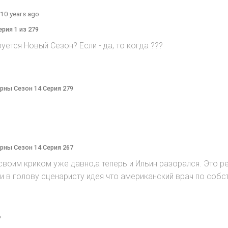
10 years ago
ерия 1 из 279
руется Hовый Cезон? Eсли - да, то когда ???
терны Сезон 14 Серия 279
терны Сезон 14 Серия 267
воим криком уже давно,а теперь и Ильин разорался. Это реж
ийти в голову сценаристу идея что американский врач по соб
o