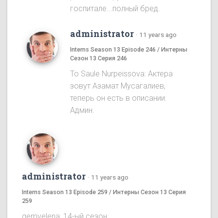
госпитале...полный бред.
administrator
·
11 years ago
Interns Season 13 Episode 246 / Интерны
Сезон 13 Серия 246
To Saule Nurpeissova: Актера
зовут Азамат Мусагалиев,
теперь он есть в описании.
Админ.
administrator
·
11 years ago
Interns Season 13 Episode 259 / Интерны Сезон 13 Серия
259
gemvelena, 14-ый сезон: