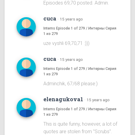
Episodes 69,70 posted. Admin.
cuca
·
15 years ago
Interns Episode 1 of 279 / Интерны Серия
1 из 279
uze vyshli 69,70,71 :)))
cuca
·
15 years ago
Interns Episode 1 of 279 / Интерны Серия
1 из 279
Adminchik, 67/68 please:)
elenagukova1
·
15 years ago
Interns Episode 1 of 279 / Интерны Серия
1 из 279
This is quite funny, however, a lot of
quotes are stolen from "Scrubs".