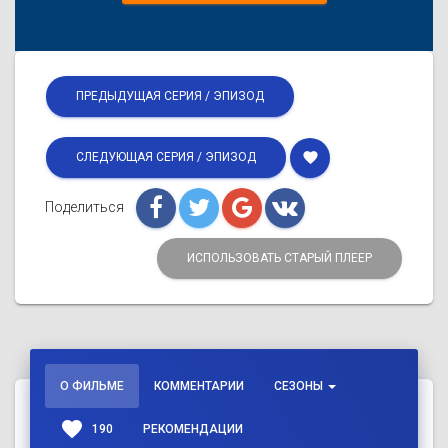
ПРЕДЫДУЩАЯ СЕРИЯ / ЭПИЗОД
favorite
СЛЕДУЮЩАЯ СЕРИЯ / ЭПИЗОД
Поделиться
ИСПОЛЬЗОВАТЬ СТАРЫЙ ПЛЕЕР
О ФИЛЬМЕ
КОММЕНТАРИИ
СЕЗОНЫ
favorite
190
РЕКОМЕНДАЦИИ