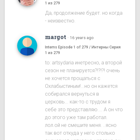
1 из 279
Да, продолжение будет. но когда
- неизвестно.
margot
·
16 years ago
Interns Episode 1 of 279 / Интерны Серия
1 из 279
to: artsydaria инетресно, а второй
сезон не планируется?!?!?! очень
не хочется прощаться с
Охлабыстиным!...но он кажется
собирался вернуться в
церковь... как-то с трудом я
себе это представляю.... А он что
до этого уже там работал.
лол.ой не смешите меня. ..ясно
так вот откуда у него столько