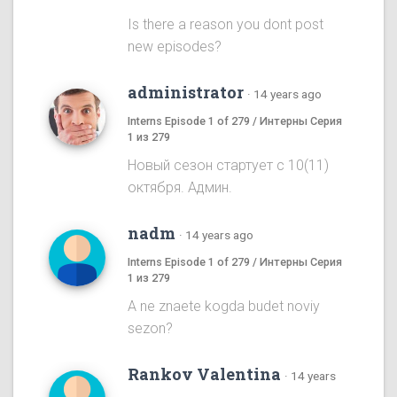
Is there a reason you dont post
new episodes?
administrator
·
14 years ago
Interns Episode 1 of 279 / Интерны Серия
1 из 279
Новый сезон стартует с 10(11)
октября. Админ.
nadm
·
14 years ago
Interns Episode 1 of 279 / Интерны Серия
1 из 279
A ne znaete kogda budet noviy
sezon?
Rankov Valentina
·
14 years