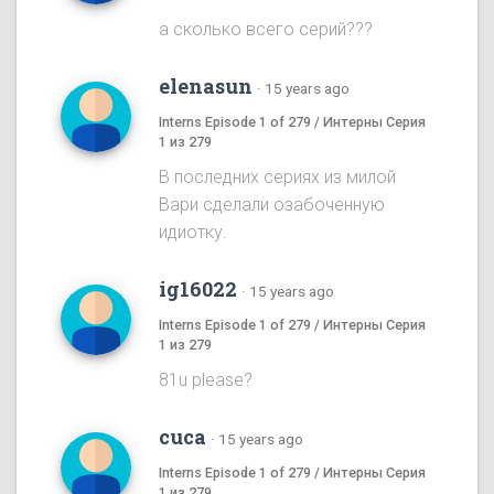
а сколько всего серий???
elenasun
·
15 years ago
Interns Episode 1 of 279 / Интерны Серия
1 из 279
В последних сериях из милой
Вари сделали озабоченную
идиотку.
ig16022
·
15 years ago
Interns Episode 1 of 279 / Интерны Серия
1 из 279
81u please?
cuca
·
15 years ago
Interns Episode 1 of 279 / Интерны Серия
1 из 279