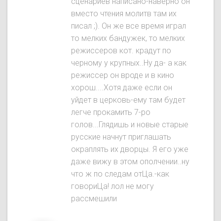
сценариев написано-наверно он
вместо чтения молитв там их
писал ;). Он же все время играл
то мелких бандужек, то мелких
режиссеров кот. крадут по
черному у крупных..Ну да- а как
режиссер он вроде и в кино
хорош....Хотя даже если он
уйдет в церковь-ему там будет
легче прокамить 7-ро
голов...Глядишь и новые старые
русские начнут приглашать
окраплять их дворцы. Я его уже
даже вижу в этом ополчении..ну
что ж по следам отЦа.-как
говориЦа! лол не могу
рассмешили