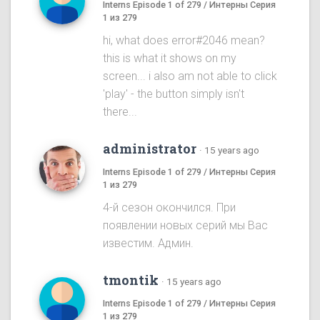
Interns Episode 1 of 279 / Интерны Серия
1 из 279
hi, what does error#2046 mean?
this is what it shows on my
screen... i also am not able to click
'play' - the button simply isn't
there...
administrator
·
15 years ago
Interns Episode 1 of 279 / Интерны Серия
1 из 279
4-й сезон окончился. При
появлении новых серий мы Вас
известим. Админ.
tmontik
·
15 years ago
Interns Episode 1 of 279 / Интерны Серия
1 из 279