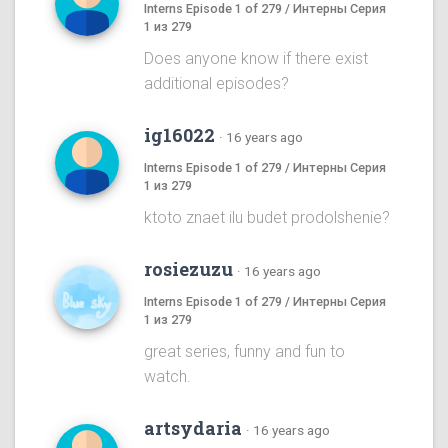
Interns Episode 1 of 279 / Интерны Серия
1 из 279
Does anyone know if there exist
additional episodes?
ig16022
·
16 years ago
Interns Episode 1 of 279 / Интерны Серия
1 из 279
ktoto znaet ilu budet prodolshenie?
rosiezuzu
·
16 years ago
Interns Episode 1 of 279 / Интерны Серия
1 из 279
great series, funny and fun to
watch.
artsydaria
·
16 years ago