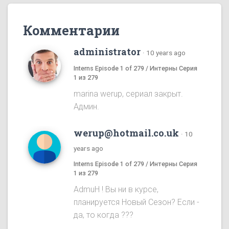
Комментарии
administrator
·
10 years ago
Interns Episode 1 of 279 / Интерны Серия
1 из 279
marina werup, сериал закрыт.
Админ.
werup@hotmail.co.uk
·
10
years ago
Interns Episode 1 of 279 / Интерны Серия
1 из 279
AdmuH ! Bы ни в курсе,
планируется Hовый Cезон? Eсли -
да, то когда ???