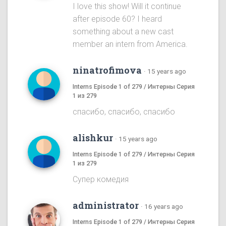
I love this show! Will it continue
after episode 60? I heard
something about a new cast
member an intern from America.
ninatrofimova
·
15 years ago
Interns Episode 1 of 279 / Интерны Серия
1 из 279
спасибо, спасибо, спасибо
alishkur
·
15 years ago
Interns Episode 1 of 279 / Интерны Серия
1 из 279
Супер комедия
administrator
·
16 years ago
Interns Episode 1 of 279 / Интерны Серия