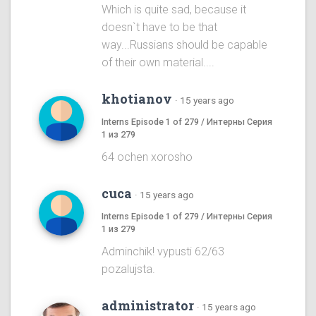
Which is quite sad, because it
doesn`t have to be that
way...Russians should be capable
of their own material....
khotianov
·
15 years ago
Interns Episode 1 of 279 / Интерны Серия
1 из 279
64 ochen xorosho
cuca
·
15 years ago
Interns Episode 1 of 279 / Интерны Серия
1 из 279
Adminchik! vypusti 62/63
pozalujsta.
administrator
·
15 years ago