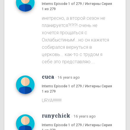
Interns Episode 1 of 279 / Интерны Серия
1 из 279
инетресно, а второй сезон не
планируется?!?!?! очень не
хочется прощаться с
Охлабыстиным!...но он кажется
собирался вернуться в
церковь... как-то с трудом я
себе это представляю....
cuca
·
16 years ago
Interns Episode 1 of 279 / Интерны Серия
1 из 279
URYA!!!!!!!!!!
runychick
·
16 years ago
Interns Episode 1 of 279 / Интерны Серия