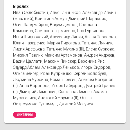
В ролях
Иван Охлобыстин, Илья Глинников, Александр Ильин
(младший), Кристина Асмус, Дмитрий Шаракоис,
Один Ланд Байрон, Вадим Демчог, Светлана
Камынина, Светлана Пермякова, Яна Гурьянова,
Илья Шидловский, Александр Ляпин, Аглая Тарасова,
Юлия Назаренко, Мария Пирогова, Татьяна Лянник,
Лидия Арефьева, Татьяна Мухина (III), Елена Суркова,
Михаил Павлик, Максим Артамонов, Андрей Андреев,
Вадим Цаллати, Максим Пинскер, Вероника Рис,
Эдуард Аблам, Александр Леньков, Игорь Сидоров,
Ольга Зейгер, Иван Куприенко, Сергей Волобуев,
Людмила Чурсина, Роман Гредин, Алексей Богданов
(II), Анна Воронова, Игорь Гайдаров, Дмитрий Грачев
(II), Дмитрий Лямочкин, Светлана Лимпер, Азамат
Мусагалиев, Анатолий Наумов (II), Ольга
Остроумова-Гутшмидт, Дмитрий Могучев
#ИНТЕРНЫ