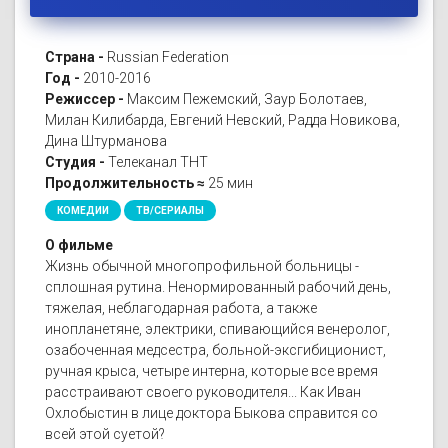
Страна -
Russian Federation
Год -
2010-2016
Режиссер -
Максим Пежемский, Заур Болотаев,
Милан Килибарда, Евгений Невский, Радда Новикова,
Дина Штурманова
Студия -
Телеканал ТНТ
Продолжительность ≈
25 мин
КОМЕДИИ
ТВ/СЕРИАЛЫ
О фильме
Жизнь обычной многопрофильной больницы -
сплошная рутина. Ненормированный рабочий день,
тяжелая, неблагодарная работа, а также
инопланетяне, электрики, спивающийся венеролог,
озабоченная медсестра, больной-эксгибиционист,
ручная крыса, четыре интерна, которые все время
расстраивают своего руководителя... Как Иван
Охлобыстин в лице доктора Быкова справится со
всей этой суетой?