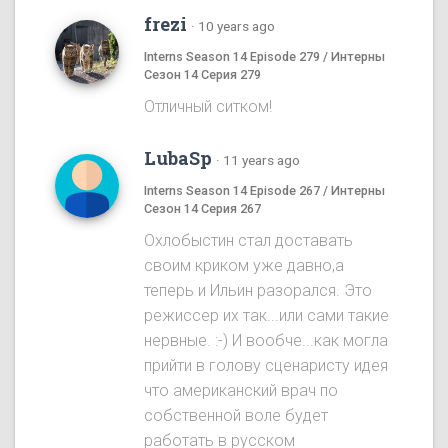
frezi
·
10 years ago
Interns Season 14 Episode 279 / Интерны
Сезон 14 Серия 279
Отличный ситком!
LubaSp
·
11 years ago
Interns Season 14 Episode 267 / Интерны
Сезон 14 Серия 267
Охлобыстин стал доставать
своим криком уже давно,а
теперь и Ильин разорался. Это
режиссер их так...или сами такие
нервные. :-) И вообче...как могла
прийти в голову сценаристу идея
что американский врач по
собственной воле будет
работать в русском