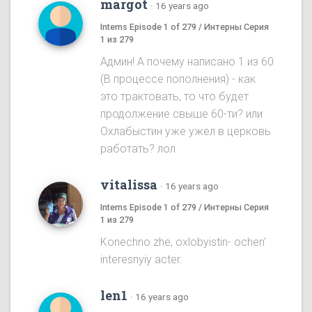
margot
·
16 years ago
Interns Episode 1 of 279 / Интерны Серия
1 из 279
Админ! А почему написано 1 из 60
(В процессе пополнения) - как
это трактовать, то что будет
продолжение свыше 60-ти? или
Охлабыстин уже ужел в церковь
работать? лол
vitalissa
·
16 years ago
Interns Episode 1 of 279 / Интерны Серия
1 из 279
Konechno zhe, oxlobyistin- ochen'
interesnyiy acter.
len1
·
16 years ago