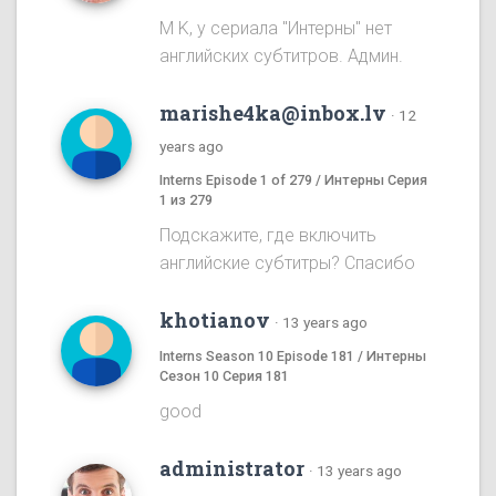
M K, у сериала "Интерны" нет
английских субтитров. Админ.
marishe4ka@inbox.lv
·
12
years ago
Interns Episode 1 of 279 / Интерны Серия
1 из 279
Подскажите, где включить
английские субтитры? Спасибо
khotianov
·
13 years ago
Interns Season 10 Episode 181 / Интерны
Сезон 10 Серия 181
good
administrator
·
13 years ago