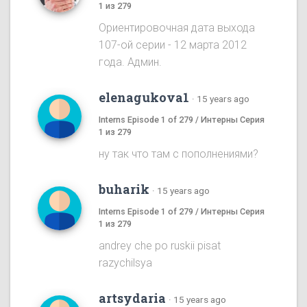
1 из 279
Ориентировочная дата выхода
107-ой серии - 12 марта 2012
года. Админ.
elenagukova1
·
15 years ago
Interns Episode 1 of 279 / Интерны Серия
1 из 279
ну так что там с пополнениями?
buharik
·
15 years ago
Interns Episode 1 of 279 / Интерны Серия
1 из 279
andrey che po ruskii pisat
razychilsya
artsydaria
·
15 years ago