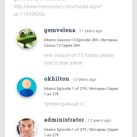
http://www.memocast.com/media.aspx?
id=119298206
gemvelena
·
11 years ago
Interns Season 13 Episode 259 / Интерны
Сезон 13 Серия 259
new season on TV today, please
load it dear admin.
okhilton
·
12 years ago
Interns Episode 1 of 279 / Интерны Серия
1 из 279
тупеем дальше =(
administrator
·
12 years ago
Interns Episode 1 of 279 / Интерны Серия
1 из 279