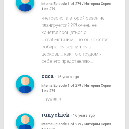
Interns Episode 1 of 279 / Интерны Серия
1 из 279
инетресно, а второй сезон не
планируется?!?!?! очень не
хочется прощаться с
Охлабыстиным!...но он кажется
собирался вернуться в
церковь... как-то с трудом я
себе это представляю....
cuca
·
16 years ago
Interns Episode 1 of 279 / Интерны Серия
1 из 279
URYA!!!!!!!!!!
runychick
·
16 years ago
Interns Episode 1 of 279 / Интерны Серия