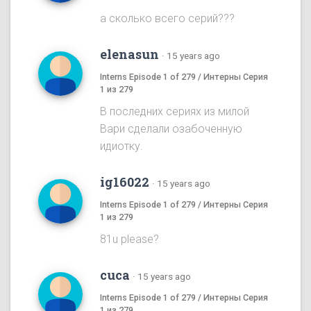
а сколько всего серий???
elenasun
·
15 years ago
Interns Episode 1 of 279 / Интерны Серия
1 из 279
В последних сериях из милой
Вари сделали озабоченную
идиотку.
ig16022
·
15 years ago
Interns Episode 1 of 279 / Интерны Серия
1 из 279
81u please?
cuca
·
15 years ago
Interns Episode 1 of 279 / Интерны Серия
1 из 279