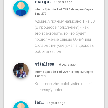
margot
·
16 years ago
Interns Episode 1 of 279 / Интерны Серия
1 из 279
Админ! А почему написано 1 из 60
(В процессе пополнения) - как
это трактовать, то что будет
продолжение свыше 60-ти? или
Охлабыстин уже ужел в церковь
работать? лол
vitalissa
·
16 years ago
Interns Episode 1 of 279 / Интерны Серия
1 из 279
Konechno zhe, oxlobyistin- ochen'
interesnyiy acter.
len1
·
16 years ago