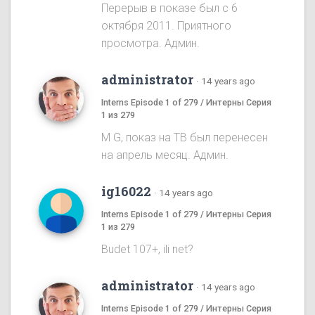
Перерыв в показе был с 6
октября 2011. Приятного
просмотра. Админ.
administrator
·
14 years ago
Interns Episode 1 of 279 / Интерны Серия
1 из 279
M G, показ на ТВ был перенесен
на апрель месяц. Админ.
ig16022
·
14 years ago
Interns Episode 1 of 279 / Интерны Серия
1 из 279
Budet 107+, ili net?
administrator
·
14 years ago
Interns Episode 1 of 279 / Интерны Серия