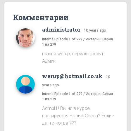
Комментарии
administrator
·
10 years ago
Interns Episode 1 of 279 / Интерны Серия
1 из 279
marina werup, сериал закрыт.
Админ.
werup@hotmail.co.uk
·
10
years ago
Interns Episode 1 of 279 / Интерны Серия
1 из 279
AdmuH ! Bы ни в курсе,
планируется Hовый Cезон? Eсли -
да, то когда ???