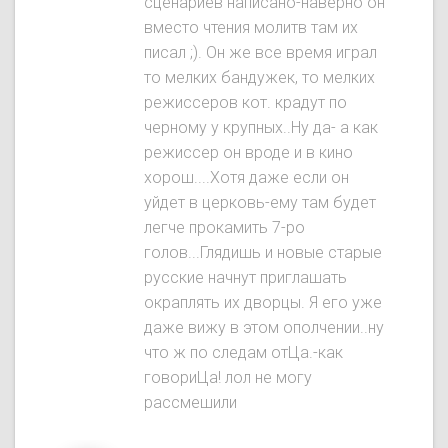
сценариев написано-наверно он
вместо чтения молитв там их
писал ;). Он же все время играл
то мелких бандужек, то мелких
режиссеров кот. крадут по
черному у крупных..Ну да- а как
режиссер он вроде и в кино
хорош....Хотя даже если он
уйдет в церковь-ему там будет
легче прокамить 7-ро
голов...Глядишь и новые старые
русские начнут приглашать
окраплять их дворцы. Я его уже
даже вижу в этом ополчении..ну
что ж по следам отЦа.-как
говориЦа! лол не могу
рассмешили