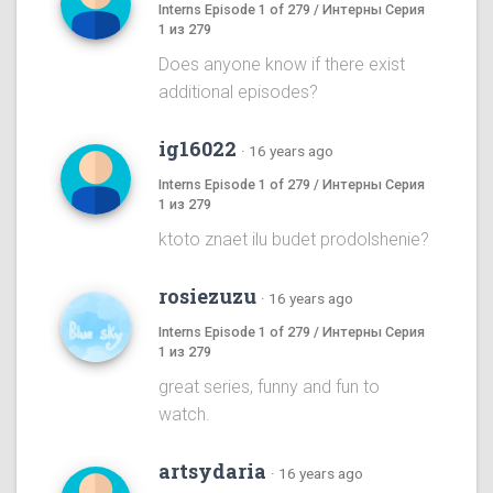
Interns Episode 1 of 279 / Интерны Серия
1 из 279
Does anyone know if there exist
additional episodes?
ig16022
·
16 years ago
Interns Episode 1 of 279 / Интерны Серия
1 из 279
ktoto znaet ilu budet prodolshenie?
rosiezuzu
·
16 years ago
Interns Episode 1 of 279 / Интерны Серия
1 из 279
great series, funny and fun to
watch.
artsydaria
·
16 years ago