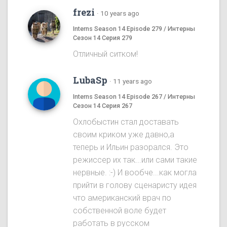
frezi
·
10 years ago
Interns Season 14 Episode 279 / Интерны
Сезон 14 Серия 279
Отличный ситком!
LubaSp
·
11 years ago
Interns Season 14 Episode 267 / Интерны
Сезон 14 Серия 267
Охлобыстин стал доставать
своим криком уже давно,а
теперь и Ильин разорался. Это
режиссер их так...или сами такие
нервные. :-) И вообче...как могла
прийти в голову сценаристу идея
что американский врач по
собственной воле будет
работать в русском