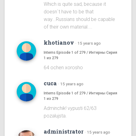
Which is quite sad, because it
doesn`t have to be that
way...Russians should be capable
of their own material....
khotianov
·
15 years ago
Interns Episode 1 of 279 / Интерны Серия
1 из 279
64 ochen xorosho
cuca
·
15 years ago
Interns Episode 1 of 279 / Интерны Серия
1 из 279
Adminchik! vypusti 62/63
pozalujsta.
administrator
·
15 years ago