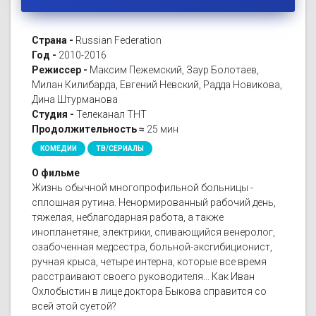
Страна -
Russian Federation
Год -
2010-2016
Режиссер -
Максим Пежемский, Заур Болотаев,
Милан Килибарда, Евгений Невский, Радда Новикова,
Дина Штурманова
Студия -
Телеканал ТНТ
Продолжительность ≈
25 мин
КОМЕДИИ
ТВ/СЕРИАЛЫ
О фильме
Жизнь обычной многопрофильной больницы -
сплошная рутина. Ненормированный рабочий день,
тяжелая, неблагодарная работа, а также
инопланетяне, электрики, спивающийся венеролог,
озабоченная медсестра, больной-эксгибиционист,
ручная крыса, четыре интерна, которые все время
расстраивают своего руководителя... Как Иван
Охлобыстин в лице доктора Быкова справится со
всей этой суетой?