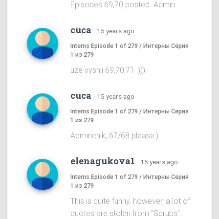
Episodes 69,70 posted. Admin.
cuca
·
15 years ago
Interns Episode 1 of 279 / Интерны Серия
1 из 279
uze vyshli 69,70,71 :)))
cuca
·
15 years ago
Interns Episode 1 of 279 / Интерны Серия
1 из 279
Adminchik, 67/68 please:)
elenagukova1
·
15 years ago
Interns Episode 1 of 279 / Интерны Серия
1 из 279
This is quite funny, however, a lot of
quotes are stolen from "Scrubs".