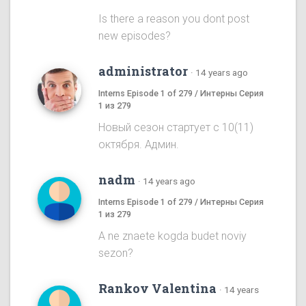
Is there a reason you dont post
new episodes?
administrator
·
14 years ago
Interns Episode 1 of 279 / Интерны Серия
1 из 279
Новый сезон стартует с 10(11)
октября. Админ.
nadm
·
14 years ago
Interns Episode 1 of 279 / Интерны Серия
1 из 279
A ne znaete kogda budet noviy
sezon?
Rankov Valentina
·
14 years