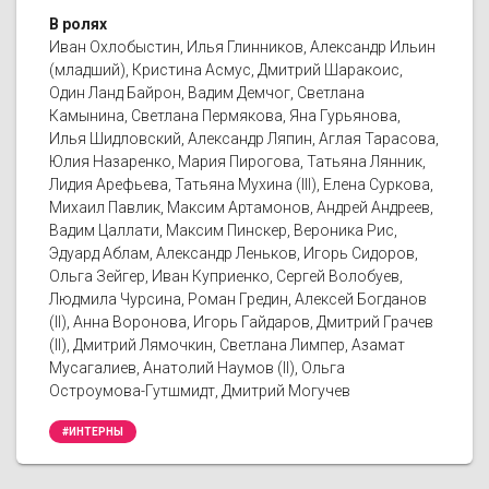
В ролях
Иван Охлобыстин, Илья Глинников, Александр Ильин
(младший), Кристина Асмус, Дмитрий Шаракоис,
Один Ланд Байрон, Вадим Демчог, Светлана
Камынина, Светлана Пермякова, Яна Гурьянова,
Илья Шидловский, Александр Ляпин, Аглая Тарасова,
Юлия Назаренко, Мария Пирогова, Татьяна Лянник,
Лидия Арефьева, Татьяна Мухина (III), Елена Суркова,
Михаил Павлик, Максим Артамонов, Андрей Андреев,
Вадим Цаллати, Максим Пинскер, Вероника Рис,
Эдуард Аблам, Александр Леньков, Игорь Сидоров,
Ольга Зейгер, Иван Куприенко, Сергей Волобуев,
Людмила Чурсина, Роман Гредин, Алексей Богданов
(II), Анна Воронова, Игорь Гайдаров, Дмитрий Грачев
(II), Дмитрий Лямочкин, Светлана Лимпер, Азамат
Мусагалиев, Анатолий Наумов (II), Ольга
Остроумова-Гутшмидт, Дмитрий Могучев
#ИНТЕРНЫ