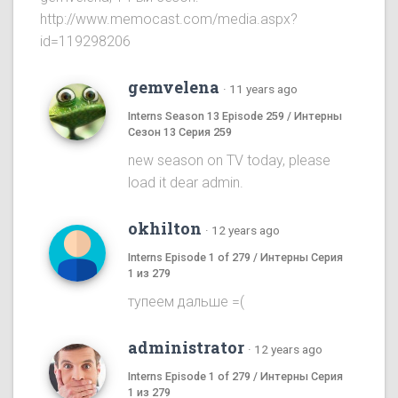
http://www.memocast.com/media.aspx?
id=119298206
gemvelena
·
11 years ago
Interns Season 13 Episode 259 / Интерны
Сезон 13 Серия 259
new season on TV today, please
load it dear admin.
okhilton
·
12 years ago
Interns Episode 1 of 279 / Интерны Серия
1 из 279
тупеем дальше =(
administrator
·
12 years ago
Interns Episode 1 of 279 / Интерны Серия
1 из 279