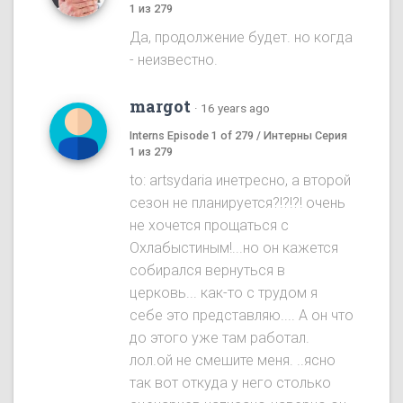
1 из 279
Да, продолжение будет. но когда
- неизвестно.
margot
·
16 years ago
Interns Episode 1 of 279 / Интерны Серия
1 из 279
to: artsydaria инетресно, а второй
сезон не планируется?!?!?! очень
не хочется прощаться с
Охлабыстиным!...но он кажется
собирался вернуться в
церковь... как-то с трудом я
себе это представляю.... А он что
до этого уже там работал.
лол.ой не смешите меня. ..ясно
так вот откуда у него столько