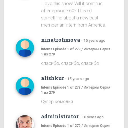
I love this show! Will it continue
after episode 60? I heard
something about a new cast
member an intern from America.
ninatrofimova
·
15 years ago
Interns Episode 1 of 279 / Интерны Серия
1 из 279
спасибо, спасибо, спасибо
alishkur
·
15 years ago
Interns Episode 1 of 279 / Интерны Серия
1 из 279
Супер комедия
administrator
·
16 years ago
Interns Episode 1 of 279 / Интерны Серия