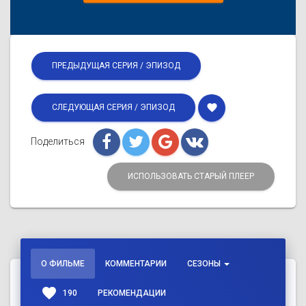
ПРЕДЫДУЩАЯ СЕРИЯ / ЭПИЗОД
favorite
СЛЕДУЮЩАЯ СЕРИЯ / ЭПИЗОД
Поделиться
ИСПОЛЬЗОВАТЬ СТАРЫЙ ПЛЕЕР
О ФИЛЬМЕ
КОММЕНТАРИИ
СЕЗОНЫ
favorite
190
РЕКОМЕНДАЦИИ