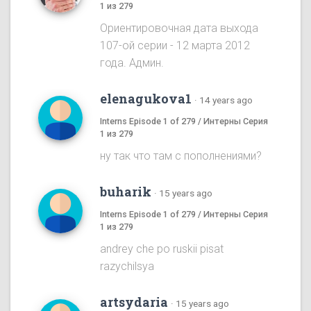
1 из 279
Ориентировочная дата выхода
107-ой серии - 12 марта 2012
года. Админ.
elenagukova1
·
14 years ago
Interns Episode 1 of 279 / Интерны Серия
1 из 279
ну так что там с пополнениями?
buharik
·
15 years ago
Interns Episode 1 of 279 / Интерны Серия
1 из 279
andrey che po ruskii pisat
razychilsya
artsydaria
·
15 years ago