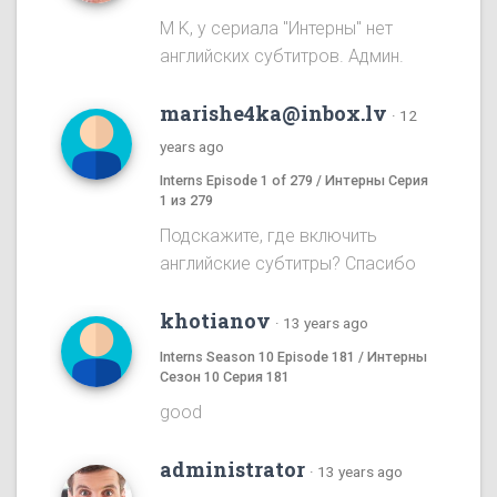
M K, у сериала "Интерны" нет
английских субтитров. Админ.
marishe4ka@inbox.lv
·
12
years ago
Interns Episode 1 of 279 / Интерны Серия
1 из 279
Подскажите, где включить
английские субтитры? Спасибо
khotianov
·
13 years ago
Interns Season 10 Episode 181 / Интерны
Сезон 10 Серия 181
good
administrator
·
13 years ago