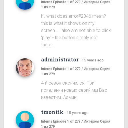
Interns Episode 1 of 279 / Интерны Серия
1 из 279
hi, what does error#2046 mean?
this is what it shows on my
screen... i also am not able to click
'play' - the button simply isn't
there...
administrator
·
15 years ago
Interns Episode 1 of 279 / Интерны Серия
1 из 279
4-й сезон окончился. При
появлении новых серий мы Вас
известим. Админ.
tmontik
·
15 years ago
Interns Episode 1 of 279 / Интерны Серия
1 из 279