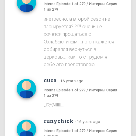
Interns Episode 1 of 279 / Интерны Серия
1 из 279
инетресно, а второй сезон не
планируется?!?!?! очень не
хочется прощаться с
Охлабыстиным!...но он кажется
собирался вернуться в
церковь... как-то с трудом я
себе это представляю....
cuca
·
16 years ago
Interns Episode 1 of 279 / Интерны Серия
1 из 279
URYA!!!!!!!!!!
runychick
·
16 years ago
Interns Episode 1 of 279 / Интерны Серия