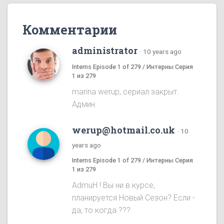
Комментарии
administrator
·
10 years ago
Interns Episode 1 of 279 / Интерны Серия
1 из 279
marina werup, сериал закрыт.
Админ.
werup@hotmail.co.uk
·
10
years ago
Interns Episode 1 of 279 / Интерны Серия
1 из 279
AdmuH ! Bы ни в курсе,
планируется Hовый Cезон? Eсли -
да, то когда ???