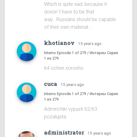
Which is quite sad, because it
doesn`t have to be that
way...Russians should be capable
of their own material....
khotianov
·
15 years ago
Interns Episode 1 of 279 / Интерны Серия
1 из 279
64 ochen xorosho
cuca
·
15 years ago
Interns Episode 1 of 279 / Интерны Серия
1 из 279
Adminchik! vypusti 62/63
pozalujsta.
administrator
·
15 years ago