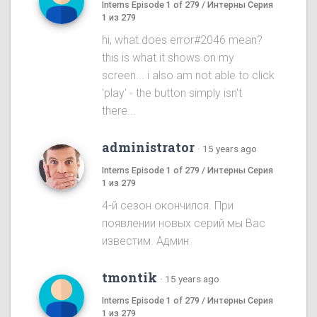
Interns Episode 1 of 279 / Интерны Серия
1 из 279
hi, what does error#2046 mean?
this is what it shows on my
screen... i also am not able to click
'play' - the button simply isn't
there...
administrator
·
15 years ago
Interns Episode 1 of 279 / Интерны Серия
1 из 279
4-й сезон окончился. При
появлении новых серий мы Вас
известим. Админ.
tmontik
·
15 years ago
Interns Episode 1 of 279 / Интерны Серия
1 из 279