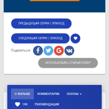
ПРЕДЫДУЩАЯ СЕРИЯ / ЭПИЗОД
favorite
СЛЕДУЮЩАЯ СЕРИЯ / ЭПИЗОД
Поделиться
ИСПОЛЬЗОВАТЬ СТАРЫЙ ПЛЕЕР
О ФИЛЬМЕ
КОММЕНТАРИИ
СЕЗОНЫ
favorite
190
РЕКОМЕНДАЦИИ