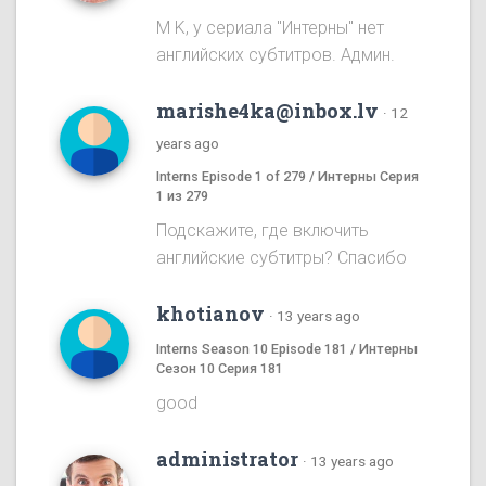
M K, у сериала "Интерны" нет
английских субтитров. Админ.
marishe4ka@inbox.lv
·
12
years ago
Interns Episode 1 of 279 / Интерны Серия
1 из 279
Подскажите, где включить
английские субтитры? Спасибо
khotianov
·
13 years ago
Interns Season 10 Episode 181 / Интерны
Сезон 10 Серия 181
good
administrator
·
13 years ago