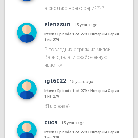
а сколько всего серий???
elenasun
·
15 years ago
Interns Episode 1 of 279 / Интерны Серия
1 из 279
В последних сериях из милой
Вари сделали озабоченную
идиотку.
ig16022
·
15 years ago
Interns Episode 1 of 279 / Интерны Серия
1 из 279
81u please?
cuca
·
15 years ago
Interns Episode 1 of 279 / Интерны Серия
1 из 279