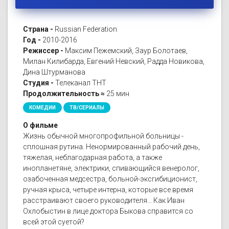
Страна -
Russian Federation
Год -
2010-2016
Режиссер -
Максим Пежемский, Заур Болотаев,
Милан Килибарда, Евгений Невский, Радда Новикова,
Дина Штурманова
Студия -
Телеканал ТНТ
Продолжительность ≈
25 мин
КОМЕДИИ
ТВ/СЕРИАЛЫ
О фильме
Жизнь обычной многопрофильной больницы -
сплошная рутина. Ненормированный рабочий день,
тяжелая, неблагодарная работа, а также
инопланетяне, электрики, спивающийся венеролог,
озабоченная медсестра, больной-эксгибиционист,
ручная крыса, четыре интерна, которые все время
расстраивают своего руководителя... Как Иван
Охлобыстин в лице доктора Быкова справится со
всей этой суетой?