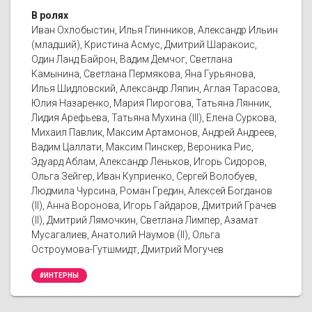
В ролях
Иван Охлобыстин, Илья Глинников, Александр Ильин
(младший), Кристина Асмус, Дмитрий Шаракоис,
Один Ланд Байрон, Вадим Демчог, Светлана
Камынина, Светлана Пермякова, Яна Гурьянова,
Илья Шидловский, Александр Ляпин, Аглая Тарасова,
Юлия Назаренко, Мария Пирогова, Татьяна Лянник,
Лидия Арефьева, Татьяна Мухина (III), Елена Суркова,
Михаил Павлик, Максим Артамонов, Андрей Андреев,
Вадим Цаллати, Максим Пинскер, Вероника Рис,
Эдуард Аблам, Александр Леньков, Игорь Сидоров,
Ольга Зейгер, Иван Куприенко, Сергей Волобуев,
Людмила Чурсина, Роман Гредин, Алексей Богданов
(II), Анна Воронова, Игорь Гайдаров, Дмитрий Грачев
(II), Дмитрий Лямочкин, Светлана Лимпер, Азамат
Мусагалиев, Анатолий Наумов (II), Ольга
Остроумова-Гутшмидт, Дмитрий Могучев
#ИНТЕРНЫ