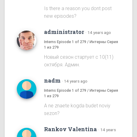
Is there a reason you dont post
new episodes?
administrator
·
14 years ago
Interns Episode 1 of 279 / Интерны Серия
1 из 279
Новый сезон стартует с 10(11)
октября. Админ.
nadm
·
14 years ago
Interns Episode 1 of 279 / Интерны Серия
1 из 279
A ne znaete kogda budet noviy
sezon?
Rankov Valentina
·
14 years