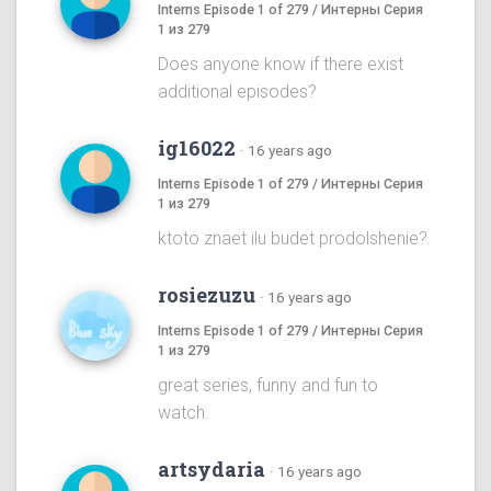
Interns Episode 1 of 279 / Интерны Серия
1 из 279
Does anyone know if there exist
additional episodes?
ig16022
·
16 years ago
Interns Episode 1 of 279 / Интерны Серия
1 из 279
ktoto znaet ilu budet prodolshenie?
rosiezuzu
·
16 years ago
Interns Episode 1 of 279 / Интерны Серия
1 из 279
great series, funny and fun to
watch.
artsydaria
·
16 years ago