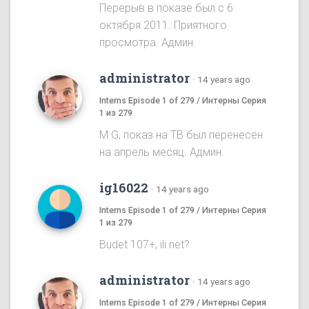
Перерыв в показе был с 6
октября 2011. Приятного
просмотра. Админ.
administrator
·
14 years ago
Interns Episode 1 of 279 / Интерны Серия
1 из 279
M G, показ на ТВ был перенесен
на апрель месяц. Админ.
ig16022
·
14 years ago
Interns Episode 1 of 279 / Интерны Серия
1 из 279
Budet 107+, ili net?
administrator
·
14 years ago
Interns Episode 1 of 279 / Интерны Серия