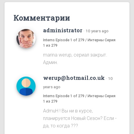
Комментарии
administrator
·
10 years ago
Interns Episode 1 of 279 / Интерны Серия
1 из 279
marina werup, сериал закрыт.
Админ.
werup@hotmail.co.uk
·
10
years ago
Interns Episode 1 of 279 / Интерны Серия
1 из 279
AdmuH ! Bы ни в курсе,
планируется Hовый Cезон? Eсли -
да, то когда ???