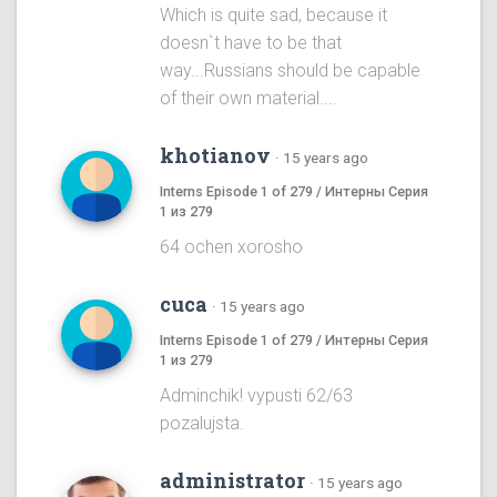
Which is quite sad, because it
doesn`t have to be that
way...Russians should be capable
of their own material....
khotianov
·
15 years ago
Interns Episode 1 of 279 / Интерны Серия
1 из 279
64 ochen xorosho
cuca
·
15 years ago
Interns Episode 1 of 279 / Интерны Серия
1 из 279
Adminchik! vypusti 62/63
pozalujsta.
administrator
·
15 years ago