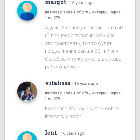
margot
·
16 years ago
Interns Episode 1 of 279 / Интерны Серия
1 из 279
Админ! А почему написано 1 из 60
(В процессе пополнения) - как
это трактовать, то что будет
продолжение свыше 60-ти? или
Охлабыстин уже ужел в церковь
работать? лол
vitalissa
·
16 years ago
Interns Episode 1 of 279 / Интерны Серия
1 из 279
Konechno zhe, oxlobyistin- ochen'
interesnyiy acter.
len1
·
16 years ago