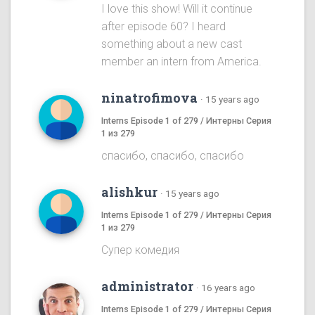
I love this show! Will it continue
after episode 60? I heard
something about a new cast
member an intern from America.
ninatrofimova
·
15 years ago
Interns Episode 1 of 279 / Интерны Серия
1 из 279
спасибо, спасибо, спасибо
alishkur
·
15 years ago
Interns Episode 1 of 279 / Интерны Серия
1 из 279
Супер комедия
administrator
·
16 years ago
Interns Episode 1 of 279 / Интерны Серия