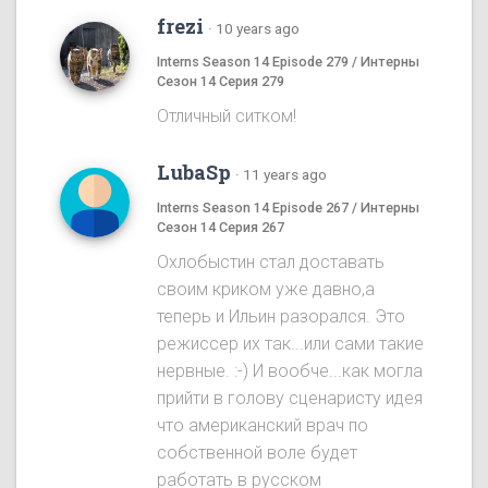
frezi
·
10 years ago
Interns Season 14 Episode 279 / Интерны
Сезон 14 Серия 279
Отличный ситком!
LubaSp
·
11 years ago
Interns Season 14 Episode 267 / Интерны
Сезон 14 Серия 267
Охлобыстин стал доставать
своим криком уже давно,а
теперь и Ильин разорался. Это
режиссер их так...или сами такие
нервные. :-) И вообче...как могла
прийти в голову сценаристу идея
что американский врач по
собственной воле будет
работать в русском