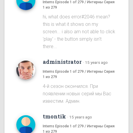
Interns Episode 1 of 279 / Интерны Серия
1 из 279
hi, what does error#2046 mean?
this is what it shows on my
screen... i also am not able to click
'play' - the button simply isn't
there...
administrator
·
15 years ago
Interns Episode 1 of 279 / Интерны Серия
1 из 279
4-й сезон окончился. При
появлении новых серий мы Вас
известим. Админ.
tmontik
·
15 years ago
Interns Episode 1 of 279 / Интерны Серия
1 из 279