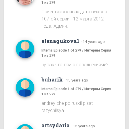
1 из 279
Ориентировочная дата выхода
107-ой серии - 12 марта 2012
года. Админ.
elenagukova1
·
14 years ago
Interns Episode 1 of 279 / Интерны Серия
1 из 279
ну так что там с пополнениями?
buharik
·
15 years ago
Interns Episode 1 of 279 / Интерны Серия
1 из 279
andrey che po ruskii pisat
razychilsya
artsydaria
·
15 years ago