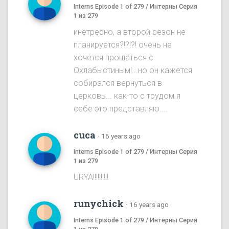
Interns Episode 1 of 279 / Интерны Серия
1 из 279
инетресно, а второй сезон не
планируется?!?!?! очень не
хочется прощаться с
Охлабыстиным!...но он кажется
собирался вернуться в
церковь... как-то с трудом я
себе это представляю....
cuca
·
16 years ago
Interns Episode 1 of 279 / Интерны Серия
1 из 279
URYA!!!!!!!!!!
runychick
·
16 years ago
Interns Episode 1 of 279 / Интерны Серия