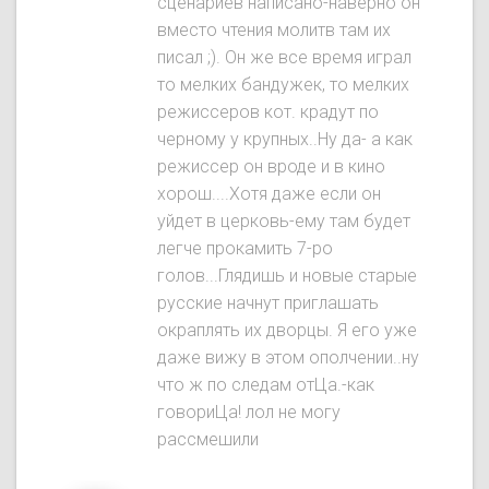
сценариев написано-наверно он
вместо чтения молитв там их
писал ;). Он же все время играл
то мелких бандужек, то мелких
режиссеров кот. крадут по
черному у крупных..Ну да- а как
режиссер он вроде и в кино
хорош....Хотя даже если он
уйдет в церковь-ему там будет
легче прокамить 7-ро
голов...Глядишь и новые старые
русские начнут приглашать
окраплять их дворцы. Я его уже
даже вижу в этом ополчении..ну
что ж по следам отЦа.-как
говориЦа! лол не могу
рассмешили