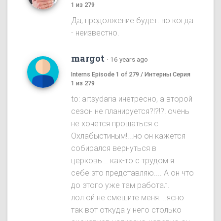
1 из 279
Да, продолжение будет. но когда
- неизвестно.
margot
·
16 years ago
Interns Episode 1 of 279 / Интерны Серия
1 из 279
to: artsydaria инетресно, а второй
сезон не планируется?!?!?! очень
не хочется прощаться с
Охлабыстиным!...но он кажется
собирался вернуться в
церковь... как-то с трудом я
себе это представляю.... А он что
до этого уже там работал.
лол.ой не смешите меня. ..ясно
так вот откуда у него столько