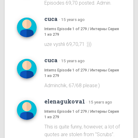
Episodes 69,70 posted. Admin.
cuca
·
15 years ago
Interns Episode 1 of 279 / Интерны Серия
1 из 279
uze vyshli 69,70,71 :)))
cuca
·
15 years ago
Interns Episode 1 of 279 / Интерны Серия
1 из 279
Adminchik, 67/68 please:)
elenagukova1
·
15 years ago
Interns Episode 1 of 279 / Интерны Серия
1 из 279
This is quite funny, however, a lot of
quotes are stolen from "Scrubs".