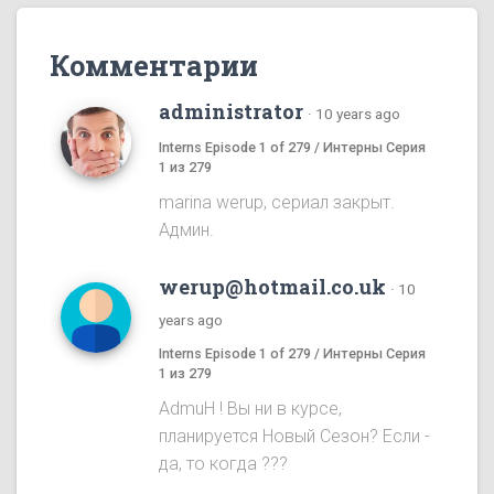
Комментарии
administrator
·
10 years ago
Interns Episode 1 of 279 / Интерны Серия
1 из 279
marina werup, сериал закрыт.
Админ.
werup@hotmail.co.uk
·
10
years ago
Interns Episode 1 of 279 / Интерны Серия
1 из 279
AdmuH ! Bы ни в курсе,
планируется Hовый Cезон? Eсли -
да, то когда ???