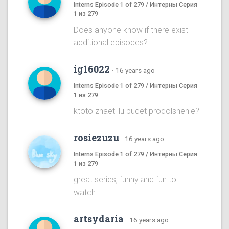
Interns Episode 1 of 279 / Интерны Серия
1 из 279
Does anyone know if there exist
additional episodes?
ig16022
·
16 years ago
Interns Episode 1 of 279 / Интерны Серия
1 из 279
ktoto znaet ilu budet prodolshenie?
rosiezuzu
·
16 years ago
Interns Episode 1 of 279 / Интерны Серия
1 из 279
great series, funny and fun to
watch.
artsydaria
·
16 years ago