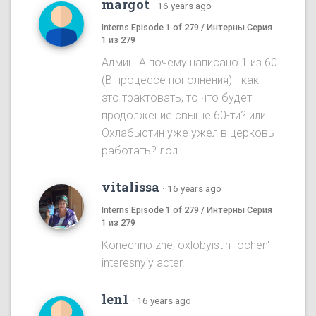
margot
·
16 years ago
Interns Episode 1 of 279 / Интерны Серия
1 из 279
Админ! А почему написано 1 из 60
(В процессе пополнения) - как
это трактовать, то что будет
продолжение свыше 60-ти? или
Охлабыстин уже ужел в церковь
работать? лол
vitalissa
·
16 years ago
Interns Episode 1 of 279 / Интерны Серия
1 из 279
Konechno zhe, oxlobyistin- ochen'
interesnyiy acter.
len1
·
16 years ago