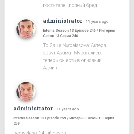
госпитале...полный бред.
administrator
·
11 years ago
Interns Season 13 Episode 246 / Интерны
Сезон 13 Серия 246
To Saule Nurpeissova: Актера
зовут Азамат Мусагалиев,
теперь он есть в описании.
Админ.
administrator
·
11 years ago
Interns Season 13 Episode 259 / Интерны Сезон 13 Серия
259
gemvelena, 14-ый сезон: