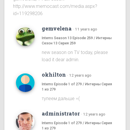
http://www.memocast.com/media.aspx?
id=119298206
gemvelena
·
11 years ago
Interns Season 13 Episode 259 / Интерны
Сезон 13 Серия 259
new season on TV today, please
load it dear admin.
okhilton
·
12 years ago
Interns Episode 1 of 279 / Интерны Серия
1 из 279
тупеем дальше =(
administrator
·
12 years ago
Interns Episode 1 of 279 / Интерны Серия
1 из 279