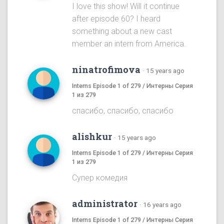
I love this show! Will it continue
after episode 60? I heard
something about a new cast
member an intern from America.
ninatrofimova
·
15 years ago
Interns Episode 1 of 279 / Интерны Серия
1 из 279
спасибо, спасибо, спасибо
alishkur
·
15 years ago
Interns Episode 1 of 279 / Интерны Серия
1 из 279
Супер комедия
administrator
·
16 years ago
Interns Episode 1 of 279 / Интерны Серия