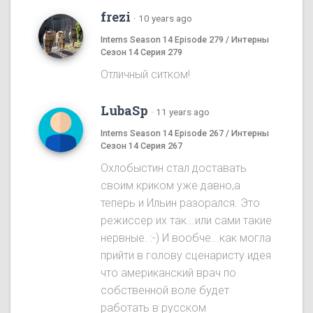
frezi
·
10 years ago
Interns Season 14 Episode 279 / Интерны
Сезон 14 Серия 279
Отличный ситком!
LubaSp
·
11 years ago
Interns Season 14 Episode 267 / Интерны
Сезон 14 Серия 267
Охлобыстин стал доставать
своим криком уже давно,а
теперь и Ильин разорался. Это
режиссер их так...или сами такие
нервные. :-) И вообче...как могла
прийти в голову сценаристу идея
что американский врач по
собственной воле будет
работать в русском