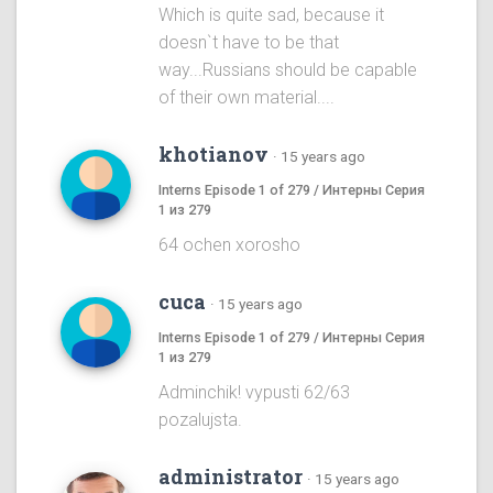
Which is quite sad, because it
doesn`t have to be that
way...Russians should be capable
of their own material....
khotianov
·
15 years ago
Interns Episode 1 of 279 / Интерны Серия
1 из 279
64 ochen xorosho
cuca
·
15 years ago
Interns Episode 1 of 279 / Интерны Серия
1 из 279
Adminchik! vypusti 62/63
pozalujsta.
administrator
·
15 years ago