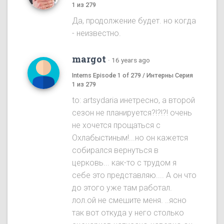
1 из 279
Да, продолжение будет. но когда
- неизвестно.
margot
·
16 years ago
Interns Episode 1 of 279 / Интерны Серия
1 из 279
to: artsydaria инетресно, а второй
сезон не планируется?!?!?! очень
не хочется прощаться с
Охлабыстиным!...но он кажется
собирался вернуться в
церковь... как-то с трудом я
себе это представляю.... А он что
до этого уже там работал.
лол.ой не смешите меня. ..ясно
так вот откуда у него столько