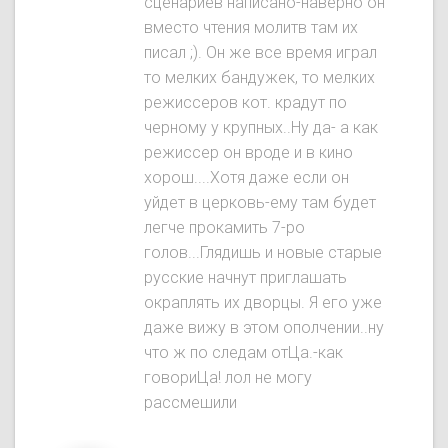
сценариев написано-наверно он
вместо чтения молитв там их
писал ;). Он же все время играл
то мелких бандужек, то мелких
режиссеров кот. крадут по
черному у крупных..Ну да- а как
режиссер он вроде и в кино
хорош....Хотя даже если он
уйдет в церковь-ему там будет
легче прокамить 7-ро
голов...Глядишь и новые старые
русские начнут приглашать
окраплять их дворцы. Я его уже
даже вижу в этом ополчении..ну
что ж по следам отЦа.-как
говориЦа! лол не могу
рассмешили