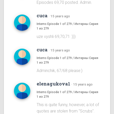
Episodes 69,70 posted. Admin.
cuca
·
15 years ago
Interns Episode 1 of 279 / Интерны Серия
1 из 279
uze vyshli 69,70,71 :)))
cuca
·
15 years ago
Interns Episode 1 of 279 / Интерны Серия
1 из 279
Adminchik, 67/68 please:)
elenagukova1
·
15 years ago
Interns Episode 1 of 279 / Интерны Серия
1 из 279
This is quite funny, however, a lot of
quotes are stolen from "Scrubs".