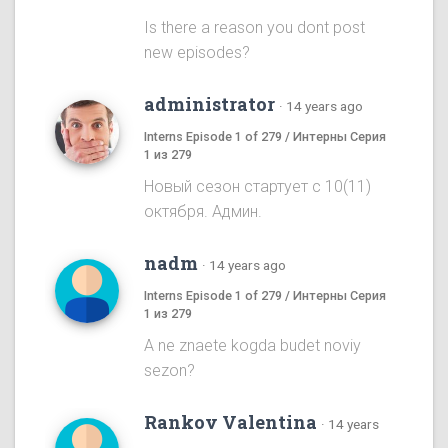
Is there a reason you dont post
new episodes?
administrator
·
14 years ago
Interns Episode 1 of 279 / Интерны Серия
1 из 279
Новый сезон стартует с 10(11)
октября. Админ.
nadm
·
14 years ago
Interns Episode 1 of 279 / Интерны Серия
1 из 279
A ne znaete kogda budet noviy
sezon?
Rankov Valentina
·
14 years