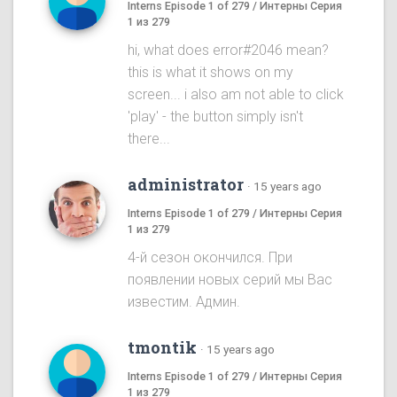
Interns Episode 1 of 279 / Интерны Серия
1 из 279
hi, what does error#2046 mean?
this is what it shows on my
screen... i also am not able to click
'play' - the button simply isn't
there...
administrator
·
15 years ago
Interns Episode 1 of 279 / Интерны Серия
1 из 279
4-й сезон окончился. При
появлении новых серий мы Вас
известим. Админ.
tmontik
·
15 years ago
Interns Episode 1 of 279 / Интерны Серия
1 из 279