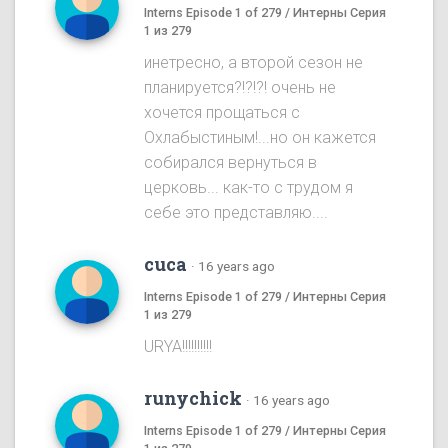
Interns Episode 1 of 279 / Интерны Серия
1 из 279
инетресно, а второй сезон не
планируется?!?!?! очень не
хочется прощаться с
Охлабыстиным!...но он кажется
собирался вернуться в
церковь... как-то с трудом я
себе это представляю....
cuca
·
16 years ago
Interns Episode 1 of 279 / Интерны Серия
1 из 279
URYA!!!!!!!!!!
runychick
·
16 years ago
Interns Episode 1 of 279 / Интерны Серия