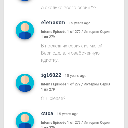
а сколько всего серий???
elenasun
·
15 years ago
Interns Episode 1 of 279 / Интерны Серия
1 из 279
В последних сериях из милой
Вари сделали озабоченную
идиотку.
ig16022
·
15 years ago
Interns Episode 1 of 279 / Интерны Серия
1 из 279
81u please?
cuca
·
15 years ago
Interns Episode 1 of 279 / Интерны Серия
1 из 279