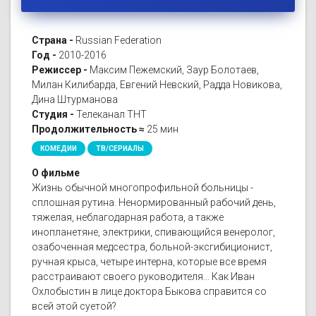
Страна -
Russian Federation
Год -
2010-2016
Режиссер -
Максим Пежемский, Заур Болотаев,
Милан Килибарда, Евгений Невский, Радда Новикова,
Дина Штурманова
Студия -
Телеканал ТНТ
Продолжительность ≈
25 мин
КОМЕДИИ
ТВ/СЕРИАЛЫ
О фильме
Жизнь обычной многопрофильной больницы -
сплошная рутина. Ненормированный рабочий день,
тяжелая, неблагодарная работа, а также
инопланетяне, электрики, спивающийся венеролог,
озабоченная медсестра, больной-эксгибиционист,
ручная крыса, четыре интерна, которые все время
расстраивают своего руководителя... Как Иван
Охлобыстин в лице доктора Быкова справится со
всей этой суетой?