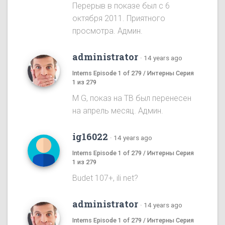
Перерыв в показе был с 6
октября 2011. Приятного
просмотра. Админ.
administrator
·
14 years ago
Interns Episode 1 of 279 / Интерны Серия
1 из 279
M G, показ на ТВ был перенесен
на апрель месяц. Админ.
ig16022
·
14 years ago
Interns Episode 1 of 279 / Интерны Серия
1 из 279
Budet 107+, ili net?
administrator
·
14 years ago
Interns Episode 1 of 279 / Интерны Серия