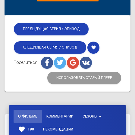
ПРЕДЫДУЩАЯ СЕРИЯ / ЭПИЗОД
favorite
СЛЕДУЮЩАЯ СЕРИЯ / ЭПИЗОД
Поделиться
ИСПОЛЬЗОВАТЬ СТАРЫЙ ПЛЕЕР
О ФИЛЬМЕ
КОММЕНТАРИИ
СЕЗОНЫ
favorite
190
РЕКОМЕНДАЦИИ