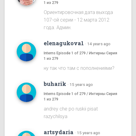
1 из 279
Ориентировочная дата выхода
107-ой серии - 12 марта 2012
года. Админ.
elenagukova1
·
14 years ago
Interns Episode 1 of 279 / Интерны Серия
1 из 279
ну так что там с пополнениями?
buharik
·
15 years ago
Interns Episode 1 of 279 / Интерны Серия
1 из 279
andrey che po ruskii pisat
razychilsya
artsydaria
·
15 years ago