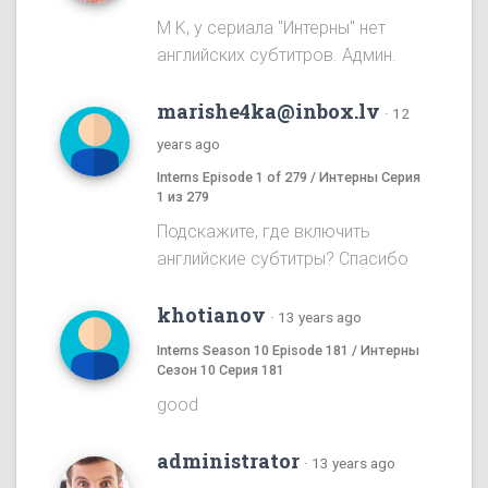
M K, у сериала "Интерны" нет
английских субтитров. Админ.
marishe4ka@inbox.lv
·
12
years ago
Interns Episode 1 of 279 / Интерны Серия
1 из 279
Подскажите, где включить
английские субтитры? Спасибо
khotianov
·
13 years ago
Interns Season 10 Episode 181 / Интерны
Сезон 10 Серия 181
good
administrator
·
13 years ago