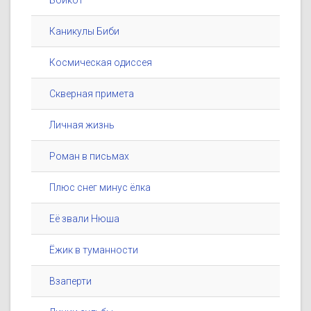
Бойкот
Каникулы Биби
Космическая одиссея
Скверная примета
Личная жизнь
Роман в письмах
Плюс снег минус ёлка
Её звали Нюша
Ёжик в туманности
Взаперти