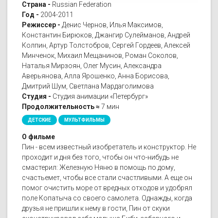
Страна -
Russian Federation
Год -
2004-2011
Режиссер -
Денис Чернов, Илья Максимов,
Константин Бирюков, Джангир Сулейманов, Андрей
Колпин, Артур Толстобров, Сергей Гордеев, Алексей
Минченок, Михаил Мещанинов, Роман Соколов,
Наталья Мирзоян, Олег Мусин, Александра
Аверьянова, Алла Ярошенко, Анна Борисова,
Дмитрий Шум, Светлана Мардаголимова
Студия -
Студия анимации «Петербург»
Продолжительность ≈
7 мин
ДЕТСКИЕ
МУЛЬТФИЛЬМЫ
О фильме
Пин - всем известный изобретатель и конструктор. Не
проходит и дня без того, чтобы он что-нибудь не
смастерил: Железную Няню в помощь по дому,
счастьемет, чтобы все стали счастливыми. А еще он
помог очистить море от вредных отходов и удобрял
поле Копатыча со своего самолета. Однажды, когда
друзья не пришли к нему в гости, Пин от скуки