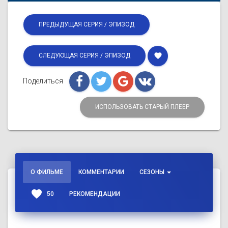
ПРЕДЫДУЩАЯ СЕРИЯ / ЭПИЗОД
favorite
СЛЕДУЮЩАЯ СЕРИЯ / ЭПИЗОД
Поделиться
ИСПОЛЬЗОВАТЬ СТАРЫЙ ПЛЕЕР
О ФИЛЬМЕ
КОММЕНТАРИИ
СЕЗОНЫ
favorite
50
РЕКОМЕНДАЦИИ