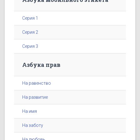
Серия 1
Серия 2
Серия 3
Азбука прав
На равенство
На развитие
На имя
На заботу
На любовь