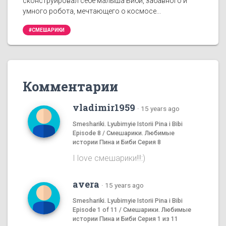
сконструировал себе малыша Биби, забавного и
умного робота, мечтающего о космосе...
#СМЕШАРИКИ
Комментарии
vladimir1959
·
15 years ago
Smeshariki. Lyubimyie Istorii Pina i Bibi
Episode 8 / Смешарики. Любимые
истории Пина и Биби Серия 8
I love смешаpики!!!:)
avera
·
15 years ago
Smeshariki. Lyubimyie Istorii Pina i Bibi
Episode 1 of 11 / Смешарики. Любимые
истории Пина и Биби Серия 1 из 11