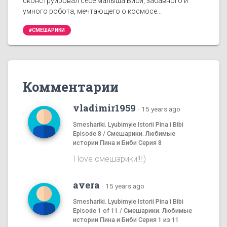
сконструировал себе малыша Биби, забавного и
умного робота, мечтающего о космосе...
#СМЕШАРИКИ
Комментарии
vladimir1959
·
15 years ago
Smeshariki. Lyubimyie Istorii Pina i Bibi
Episode 8 / Смешарики. Любимые
истории Пина и Биби Серия 8
I love смешаpики!!!:)
avera
·
15 years ago
Smeshariki. Lyubimyie Istorii Pina i Bibi
Episode 1 of 11 / Смешарики. Любимые
истории Пина и Биби Серия 1 из 11