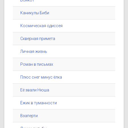
Бойкот
Каникулы Биби
Космическая одиссея
Скверная примета
Личная жизнь
Роман в письмах
Плюс снег минус ёлка
Её звали Нюша
Ёжик в туманности
Взаперти