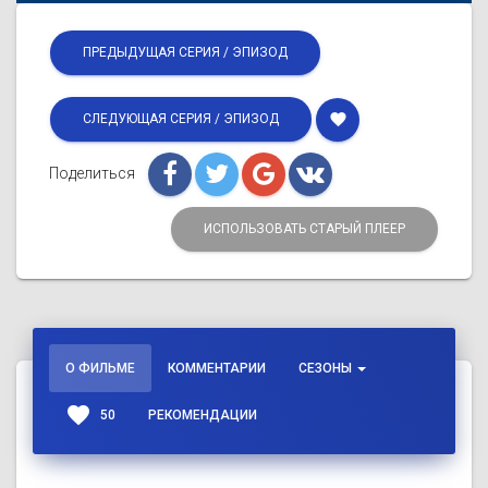
ПРЕДЫДУЩАЯ СЕРИЯ / ЭПИЗОД
favorite
СЛЕДУЮЩАЯ СЕРИЯ / ЭПИЗОД
Поделиться
ИСПОЛЬЗОВАТЬ СТАРЫЙ ПЛЕЕР
О ФИЛЬМЕ
КОММЕНТАРИИ
СЕЗОНЫ
favorite
50
РЕКОМЕНДАЦИИ