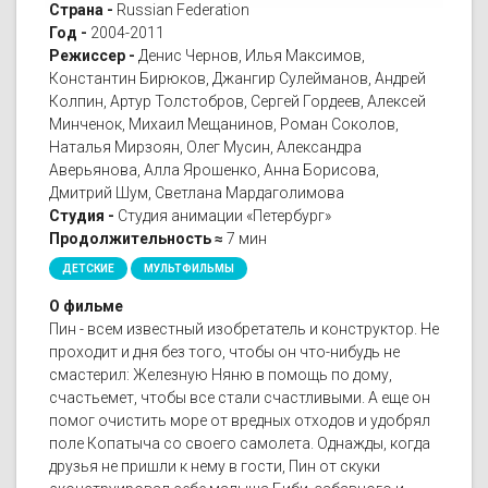
Страна -
Russian Federation
Год -
2004-2011
Режиссер -
Денис Чернов, Илья Максимов,
Константин Бирюков, Джангир Сулейманов, Андрей
Колпин, Артур Толстобров, Сергей Гордеев, Алексей
Минченок, Михаил Мещанинов, Роман Соколов,
Наталья Мирзоян, Олег Мусин, Александра
Аверьянова, Алла Ярошенко, Анна Борисова,
Дмитрий Шум, Светлана Мардаголимова
Студия -
Студия анимации «Петербург»
Продолжительность ≈
7 мин
ДЕТСКИЕ
МУЛЬТФИЛЬМЫ
О фильме
Пин - всем известный изобретатель и конструктор. Не
проходит и дня без того, чтобы он что-нибудь не
смастерил: Железную Няню в помощь по дому,
счастьемет, чтобы все стали счастливыми. А еще он
помог очистить море от вредных отходов и удобрял
поле Копатыча со своего самолета. Однажды, когда
друзья не пришли к нему в гости, Пин от скуки