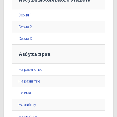
Серия 1
Серия 2
Серия 3
Азбука прав
На равенство
На развитие
На имя
На заботу
На любовь