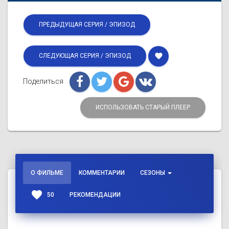
ПРЕДЫДУЩАЯ СЕРИЯ / ЭПИЗОД
favorite
СЛЕДУЮЩАЯ СЕРИЯ / ЭПИЗОД
Поделиться
ИСПОЛЬЗОВАТЬ СТАРЫЙ ПЛЕЕР
О ФИЛЬМЕ
КОММЕНТАРИИ
СЕЗОНЫ
favorite
50
РЕКОМЕНДАЦИИ