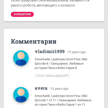
сконструировал себе малыша Биби, забавного и
умного робота, мечтающего о космосе...
#СМЕШАРИКИ
Комментарии
vladimir1959
·
15 years ago
Smeshariki. Lyubimyie Istorii Pina i Bibi
Episode 8 / Смешарики. Любимые
истории Пина и Биби Серия 8
I love смешаpики!!!:)
avera
·
15 years ago
Smeshariki. Lyubimyie Istorii Pina i Bibi
Episode 1 of 11 / Смешарики. Любимые
истории Пина и Биби Серия 1 из 11