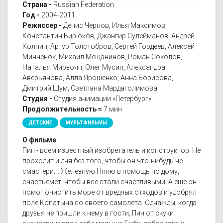
Страна -
Russian Federation
Год -
2004-2011
Режиссер -
Денис Чернов, Илья Максимов,
Константин Бирюков, Джангир Сулейманов, Андрей
Колпин, Артур Толстобров, Сергей Гордеев, Алексей
Минченок, Михаил Мещанинов, Роман Соколов,
Наталья Мирзоян, Олег Мусин, Александра
Аверьянова, Алла Ярошенко, Анна Борисова,
Дмитрий Шум, Светлана Мардаголимова
Студия -
Студия анимации «Петербург»
Продолжительность ≈
7 мин
ДЕТСКИЕ
МУЛЬТФИЛЬМЫ
О фильме
Пин - всем известный изобретатель и конструктор. Не
проходит и дня без того, чтобы он что-нибудь не
смастерил: Железную Няню в помощь по дому,
счастьемет, чтобы все стали счастливыми. А еще он
помог очистить море от вредных отходов и удобрял
поле Копатыча со своего самолета. Однажды, когда
друзья не пришли к нему в гости, Пин от скуки