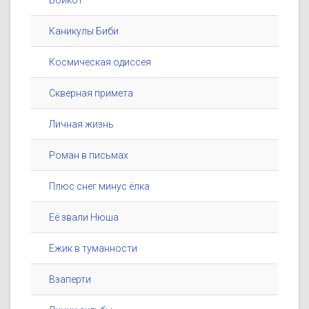
Бойкот
Каникулы Биби
Космическая одиссея
Скверная примета
Личная жизнь
Роман в письмах
Плюс снег минус ёлка
Её звали Нюша
Ёжик в туманности
Взаперти