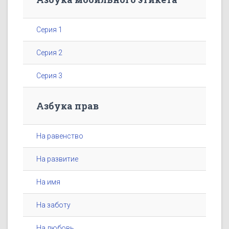
Серия 1
Серия 2
Серия 3
Азбука прав
На равенство
На развитие
На имя
На заботу
На любовь