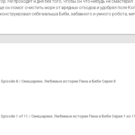
тор. Не проходит и дня без того, чтобы он что-нибудь не смастери
еще он помог очистить море от вредных отходов и удобрял поле Ко
и сконструировал себе малыша Биби, забавного и умного робота, ме
 Bibi Episode 8 / Смешарики. Любимые истории Пина и Биби Серия 8
 Bibi Episode 1 of 11 / Смешарики. Любимые истории Пина и Биби Серия 1 из 1