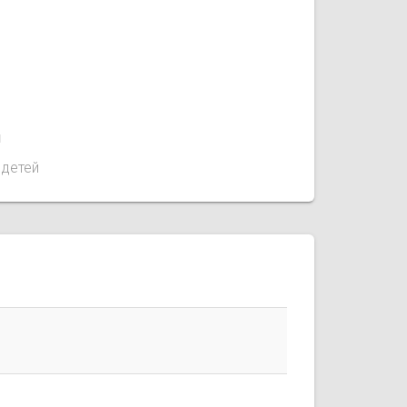
1
 детей