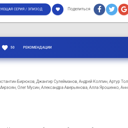
Поделиться
favorite
УЮЩАЯ СЕРИЯ / ЭПИЗОД
favorite
50
РЕКОМЕНДАЦИИ
стантин Бирюков, Джангир Сулейманов, Андрей Колпин, Артур Толс
ирзоян, Олег Мусин, Александра Аверьянова, Алла Ярошенко, Анн