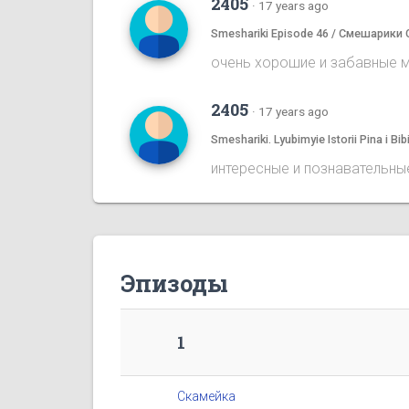
2405
·
17 years ago
Smeshariki Episode 46 / Смешарики 
очень хорошие и забавные му
2405
·
17 years ago
Smeshariki. Lyubimyie Istorii Pina i
интересные и познавательные
Эпизоды
1
Скамейка