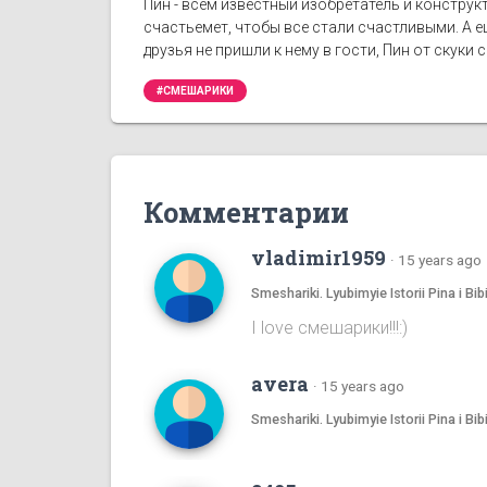
Пин - всем известный изобретатель и конструк
счастьемет, чтобы все стали счастливыми. А 
друзья не пришли к нему в гости, Пин от скук
#СМЕШАРИКИ
Комментарии
vladimir1959
·
15 years ago
Smeshariki. Lyubimyie Istorii Pina i
I love смешаpики!!!:)
avera
·
15 years ago
Smeshariki. Lyubimyie Istorii Pina i