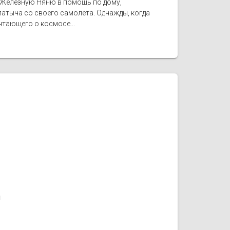
л: Железную Няню в помощь по дому,
патыча со своего самолета. Однажды, когда
чтающего о космосе...
1