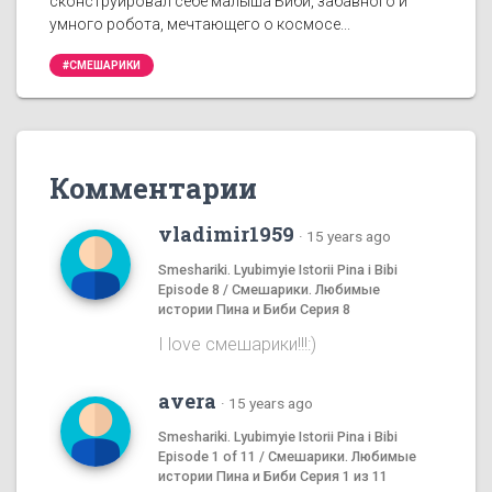
сконструировал себе малыша Биби, забавного и
умного робота, мечтающего о космосе...
#СМЕШАРИКИ
Комментарии
vladimir1959
·
15 years ago
Smeshariki. Lyubimyie Istorii Pina i Bibi
Episode 8 / Смешарики. Любимые
истории Пина и Биби Серия 8
I love смешаpики!!!:)
avera
·
15 years ago
Smeshariki. Lyubimyie Istorii Pina i Bibi
Episode 1 of 11 / Смешарики. Любимые
истории Пина и Биби Серия 1 из 11