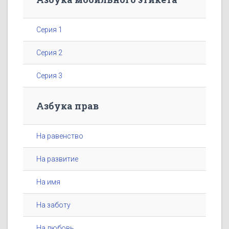
Серия 1
Серия 2
Серия 3
Азбука прав
На равенство
На развитие
На имя
На заботу
На любовь