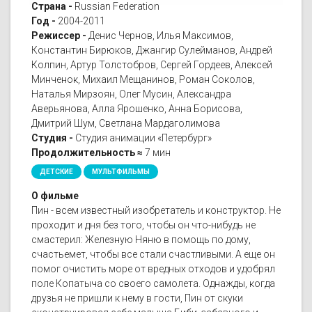
Страна -
Russian Federation
Год -
2004-2011
Режиссер -
Денис Чернов, Илья Максимов,
Константин Бирюков, Джангир Сулейманов, Андрей
Колпин, Артур Толстобров, Сергей Гордеев, Алексей
Минченок, Михаил Мещанинов, Роман Соколов,
Наталья Мирзоян, Олег Мусин, Александра
Аверьянова, Алла Ярошенко, Анна Борисова,
Дмитрий Шум, Светлана Мардаголимова
Студия -
Студия анимации «Петербург»
Продолжительность ≈
7 мин
ДЕТСКИЕ
МУЛЬТФИЛЬМЫ
О фильме
Пин - всем известный изобретатель и конструктор. Не
проходит и дня без того, чтобы он что-нибудь не
смастерил: Железную Няню в помощь по дому,
счастьемет, чтобы все стали счастливыми. А еще он
помог очистить море от вредных отходов и удобрял
поле Копатыча со своего самолета. Однажды, когда
друзья не пришли к нему в гости, Пин от скуки