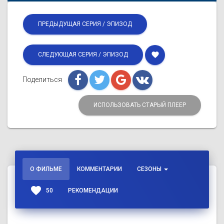
ПРЕДЫДУЩАЯ СЕРИЯ / ЭПИЗОД
favorite
СЛЕДУЮЩАЯ СЕРИЯ / ЭПИЗОД
Поделиться
ИСПОЛЬЗОВАТЬ СТАРЫЙ ПЛЕЕР
О ФИЛЬМЕ
КОММЕНТАРИИ
СЕЗОНЫ
favorite
50
РЕКОМЕНДАЦИИ