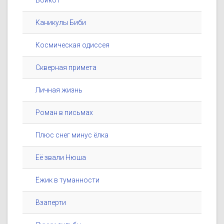
Бойкот
Каникулы Биби
Космическая одиссея
Скверная примета
Личная жизнь
Роман в письмах
Плюс снег минус ёлка
Её звали Нюша
Ёжик в туманности
Взаперти