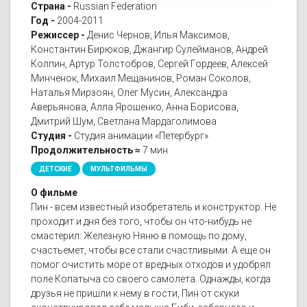
Страна -
Russian Federation
Год -
2004-2011
Режиссер -
Денис Чернов, Илья Максимов,
Константин Бирюков, Джангир Сулейманов, Андрей
Колпин, Артур Толстобров, Сергей Гордеев, Алексей
Минченок, Михаил Мещанинов, Роман Соколов,
Наталья Мирзоян, Олег Мусин, Александра
Аверьянова, Алла Ярошенко, Анна Борисова,
Дмитрий Шум, Светлана Мардаголимова
Студия -
Студия анимации «Петербург»
Продолжительность ≈
7 мин
ДЕТСКИЕ
МУЛЬТФИЛЬМЫ
О фильме
Пин - всем известный изобретатель и конструктор. Не
проходит и дня без того, чтобы он что-нибудь не
смастерил: Железную Няню в помощь по дому,
счастьемет, чтобы все стали счастливыми. А еще он
помог очистить море от вредных отходов и удобрял
поле Копатыча со своего самолета. Однажды, когда
друзья не пришли к нему в гости, Пин от скуки