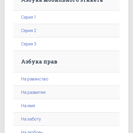
Серия 1
Серия 2
Серия 3
Азбука прав
На равенство
На развитие
На имя
На заботу
На любовь