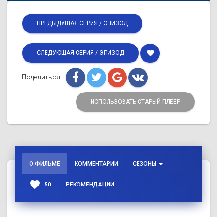
ПРЕДЫДУЩАЯ СЕРИЯ / ЭПИЗОД
favorite
СЛЕДУЮЩАЯ СЕРИЯ / ЭПИЗОД
Поделиться
ИСПОЛЬЗОВАТЬ СТАРЫЙ ПЛЕЕР
О ФИЛЬМЕ
КОММЕНТАРИИ
СЕЗОНЫ
favorite
50
РЕКОМЕНДАЦИИ