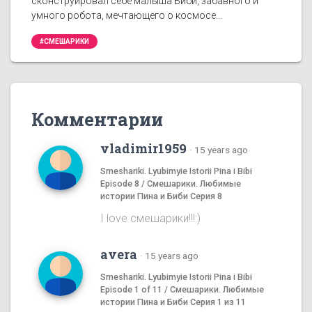
сконструировал себе малыша Биби, забавного и
умного робота, мечтающего о космосе...
#СМЕШАРИКИ
Комментарии
vladimir1959
·
15 years ago
Smeshariki. Lyubimyie Istorii Pina i Bibi
Episode 8 / Смешарики. Любимые
истории Пина и Биби Серия 8
I love смешаpики!!!:)
avera
·
15 years ago
Smeshariki. Lyubimyie Istorii Pina i Bibi
Episode 1 of 11 / Смешарики. Любимые
истории Пина и Биби Серия 1 из 11