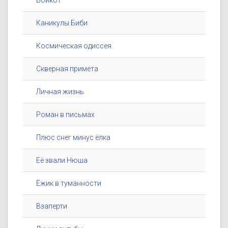
Бойкот
Каникулы Биби
Космическая одиссея
Скверная примета
Личная жизнь
Роман в письмах
Плюс снег минус ёлка
Её звали Нюша
Ёжик в туманности
Взаперти