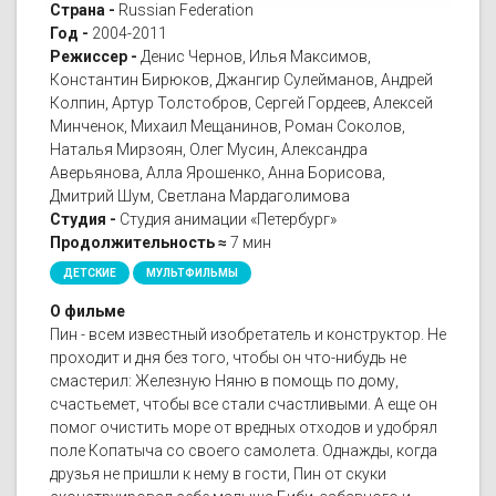
Страна -
Russian Federation
Год -
2004-2011
Режиссер -
Денис Чернов, Илья Максимов,
Константин Бирюков, Джангир Сулейманов, Андрей
Колпин, Артур Толстобров, Сергей Гордеев, Алексей
Минченок, Михаил Мещанинов, Роман Соколов,
Наталья Мирзоян, Олег Мусин, Александра
Аверьянова, Алла Ярошенко, Анна Борисова,
Дмитрий Шум, Светлана Мардаголимова
Студия -
Студия анимации «Петербург»
Продолжительность ≈
7 мин
ДЕТСКИЕ
МУЛЬТФИЛЬМЫ
О фильме
Пин - всем известный изобретатель и конструктор. Не
проходит и дня без того, чтобы он что-нибудь не
смастерил: Железную Няню в помощь по дому,
счастьемет, чтобы все стали счастливыми. А еще он
помог очистить море от вредных отходов и удобрял
поле Копатыча со своего самолета. Однажды, когда
друзья не пришли к нему в гости, Пин от скуки