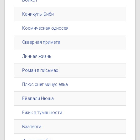
Бойкот
Каникулы Биби
Космическая одиссея
Скверная примета
Личная жизнь
Роман в письмах
Плюс снег минус ёлка
Её звали Нюша
Ёжик в туманности
Взаперти