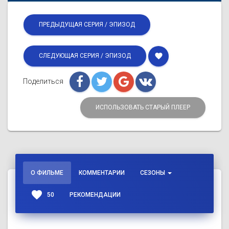
ПРЕДЫДУЩАЯ СЕРИЯ / ЭПИЗОД
favorite
СЛЕДУЮЩАЯ СЕРИЯ / ЭПИЗОД
Поделиться
ИСПОЛЬЗОВАТЬ СТАРЫЙ ПЛЕЕР
О ФИЛЬМЕ
КОММЕНТАРИИ
СЕЗОНЫ
favorite
50
РЕКОМЕНДАЦИИ