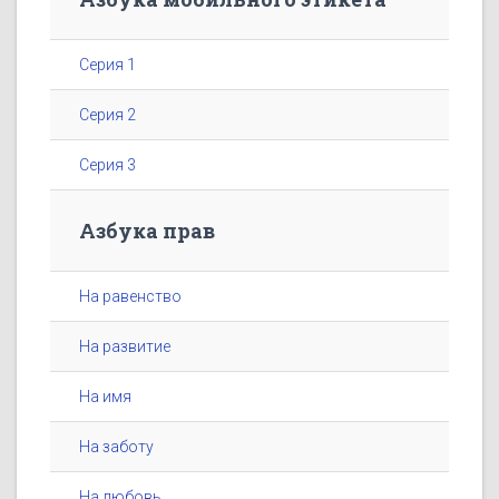
Серия 1
Серия 2
Серия 3
Азбука прав
На равенство
На развитие
На имя
На заботу
На любовь