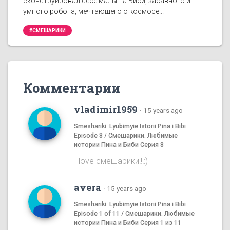
сконструировал себе малыша Биби, забавного и
умного робота, мечтающего о космосе...
#СМЕШАРИКИ
Комментарии
vladimir1959
·
15 years ago
Smeshariki. Lyubimyie Istorii Pina i Bibi
Episode 8 / Смешарики. Любимые
истории Пина и Биби Серия 8
I love смешаpики!!!:)
avera
·
15 years ago
Smeshariki. Lyubimyie Istorii Pina i Bibi
Episode 1 of 11 / Смешарики. Любимые
истории Пина и Биби Серия 1 из 11