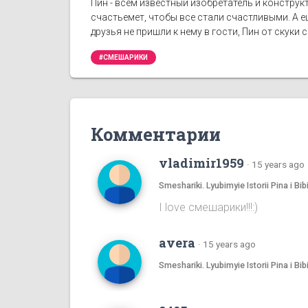
Пин - всем известный изобретатель и конструк
счастьемет, чтобы все стали счастливыми. А 
друзья не пришли к нему в гости, Пин от скук
#СМЕШАРИКИ
Комментарии
vladimir1959
·
15 years ago
Smeshariki. Lyubimyie Istorii Pina i
I love смешаpики!!!:)
avera
·
15 years ago
Smeshariki. Lyubimyie Istorii Pina i