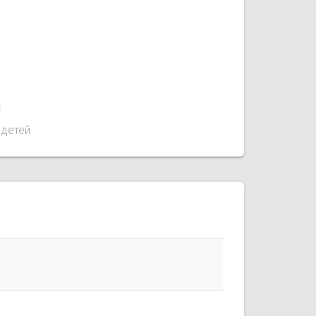
1
 детей