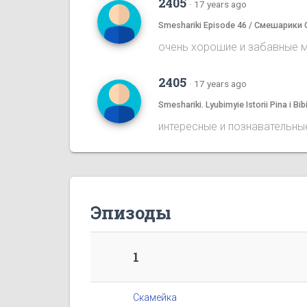
2405
·
17 years ago
Smeshariki Episode 46 / Смешарики 
очень хорошие и забавные му
2405
·
17 years ago
Smeshariki. Lyubimyie Istorii Pina i
интересные и познавательные
Эпизоды
1
Скамейка