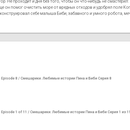
тор. Не проходит и дня без того, чтобы он что-нибудь не смастери
еще он помог очистить море от вредных отходов и удобрял поле Ко
и сконструировал себе малыша Биби, забавного и умного робота, ме
 Bibi Episode 8 / Смешарики. Любимые истории Пина и Биби Серия 8
 Bibi Episode 1 of 11 / Смешарики. Любимые истории Пина и Биби Серия 1 из 1