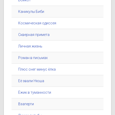
Бойкот
Каникулы Биби
Космическая одиссея
Скверная примета
Личная жизнь
Роман в письмах
Плюс снег минус ёлка
Её звали Нюша
Ёжик в туманности
Взаперти