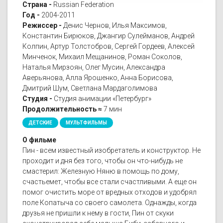
Страна -
Russian Federation
Год -
2004-2011
Режиссер -
Денис Чернов, Илья Максимов,
Константин Бирюков, Джангир Сулейманов, Андрей
Колпин, Артур Толстобров, Сергей Гордеев, Алексей
Минченок, Михаил Мещанинов, Роман Соколов,
Наталья Мирзоян, Олег Мусин, Александра
Аверьянова, Алла Ярошенко, Анна Борисова,
Дмитрий Шум, Светлана Мардаголимова
Студия -
Студия анимации «Петербург»
Продолжительность ≈
7 мин
ДЕТСКИЕ
МУЛЬТФИЛЬМЫ
О фильме
Пин - всем известный изобретатель и конструктор. Не
проходит и дня без того, чтобы он что-нибудь не
смастерил: Железную Няню в помощь по дому,
счастьемет, чтобы все стали счастливыми. А еще он
помог очистить море от вредных отходов и удобрял
поле Копатыча со своего самолета. Однажды, когда
друзья не пришли к нему в гости, Пин от скуки