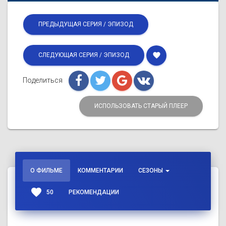
ПРЕДЫДУЩАЯ СЕРИЯ / ЭПИЗОД
favorite
СЛЕДУЮЩАЯ СЕРИЯ / ЭПИЗОД
Поделиться
ИСПОЛЬЗОВАТЬ СТАРЫЙ ПЛЕЕР
О ФИЛЬМЕ
КОММЕНТАРИИ
СЕЗОНЫ
favorite
50
РЕКОМЕНДАЦИИ