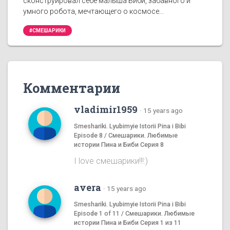
сконструировал себе малыша Биби, забавного и
умного робота, мечтающего о космосе...
#СМЕШАРИКИ
Комментарии
vladimir1959
·
15 years ago
Smeshariki. Lyubimyie Istorii Pina i Bibi
Episode 8 / Смешарики. Любимые
истории Пина и Биби Серия 8
I love смешаpики!!!:)
avera
·
15 years ago
Smeshariki. Lyubimyie Istorii Pina i Bibi
Episode 1 of 11 / Смешарики. Любимые
истории Пина и Биби Серия 1 из 11