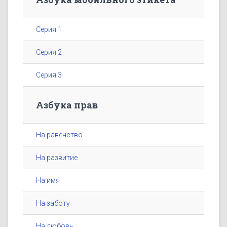
Серия 1
Серия 2
Серия 3
Азбука прав
На равенство
На развитие
На имя
На заботу
На любовь