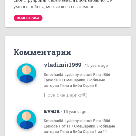
сконструировал себе малыша Биби, забавного и
умного робота, мечтающего о космосе...
#СМЕШАРИКИ
Комментарии
vladimir1959
·
15 years ago
Smeshariki. Lyubimyie Istorii Pina i Bibi
Episode 8 / Смешарики. Любимые
истории Пина и Биби Серия 8
I love смешаpики!!!:)
avera
·
15 years ago
Smeshariki. Lyubimyie Istorii Pina i Bibi
Episode 1 of 11 / Смешарики. Любимые
истории Пина и Биби Серия 1 из 11