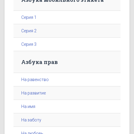
Серия 1
Серия 2
Серия 3
Азбука прав
На равенство
На развитие
На имя
На заботу
На любовь