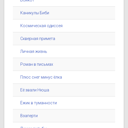
Бойкот
Каникулы Биби
Космическая одиссея
Скверная примета
Личная жизнь
Роман в письмах
Плюс снег минус ёлка
Её звали Нюша
Ёжик в туманности
Взаперти