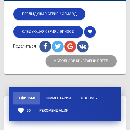
ПРЕДЫДУЩАЯ СЕРИЯ / ЭПИЗОД
favorite
СЛЕДУЮЩАЯ СЕРИЯ / ЭПИЗОД
Поделиться
ИСПОЛЬЗОВАТЬ СТАРЫЙ ПЛЕЕР
О ФИЛЬМЕ
КОММЕНТАРИИ
СЕЗОНЫ
favorite
50
РЕКОМЕНДАЦИИ