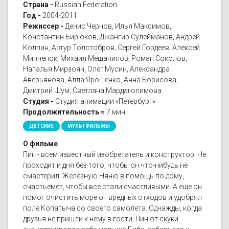
Страна -
Russian Federation
Год -
2004-2011
Режиссер -
Денис Чернов, Илья Максимов,
Константин Бирюков, Джангир Сулейманов, Андрей
Колпин, Артур Толстобров, Сергей Гордеев, Алексей
Минченок, Михаил Мещанинов, Роман Соколов,
Наталья Мирзоян, Олег Мусин, Александра
Аверьянова, Алла Ярошенко, Анна Борисова,
Дмитрий Шум, Светлана Мардаголимова
Студия -
Студия анимации «Петербург»
Продолжительность ≈
7 мин
ДЕТСКИЕ
МУЛЬТФИЛЬМЫ
О фильме
Пин - всем известный изобретатель и конструктор. Не
проходит и дня без того, чтобы он что-нибудь не
смастерил: Железную Няню в помощь по дому,
счастьемет, чтобы все стали счастливыми. А еще он
помог очистить море от вредных отходов и удобрял
поле Копатыча со своего самолета. Однажды, когда
друзья не пришли к нему в гости, Пин от скуки