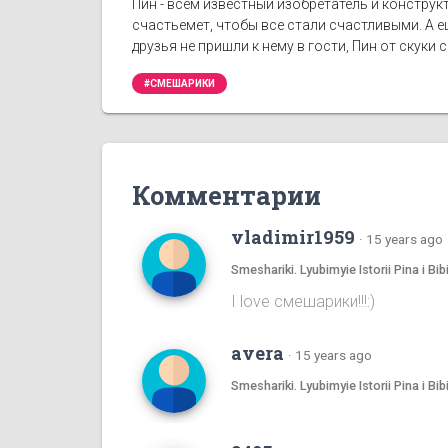
Пин - всем известный изобретатель и конструк
счастьемет, чтобы все стали счастливыми. А 
друзья не пришли к нему в гости, Пин от скук
#СМЕШАРИКИ
Комментарии
vladimir1959
·
15 years ago
Smeshariki. Lyubimyie Istorii Pina i
I love смешаpики!!!:)
avera
·
15 years ago
Smeshariki. Lyubimyie Istorii Pina i