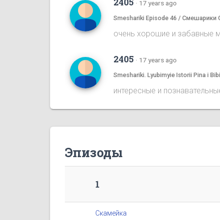
2405
·
17 years ago
Smeshariki Episode 46 / Смешарики 
очень хорошие и забавные му
2405
·
17 years ago
Smeshariki. Lyubimyie Istorii Pina i
интересные и познавательные
Эпизоды
1
Скамейка