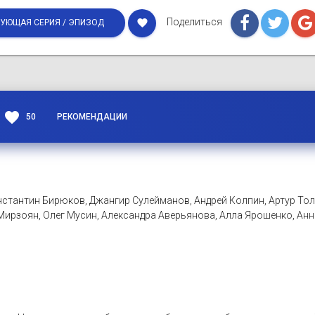
Поделиться
favorite
УЮЩАЯ СЕРИЯ / ЭПИЗОД
favorite
50
РЕКОМЕНДАЦИИ
стантин Бирюков, Джангир Сулейманов, Андрей Колпин, Артур Толс
ирзоян, Олег Мусин, Александра Аверьянова, Алла Ярошенко, Анн