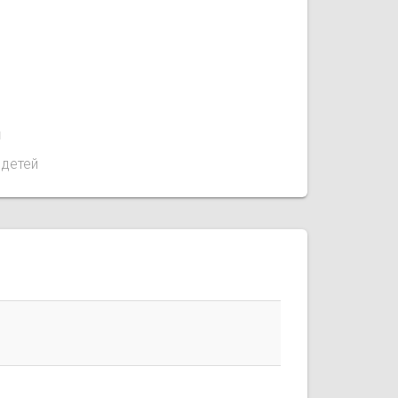
1
 детей