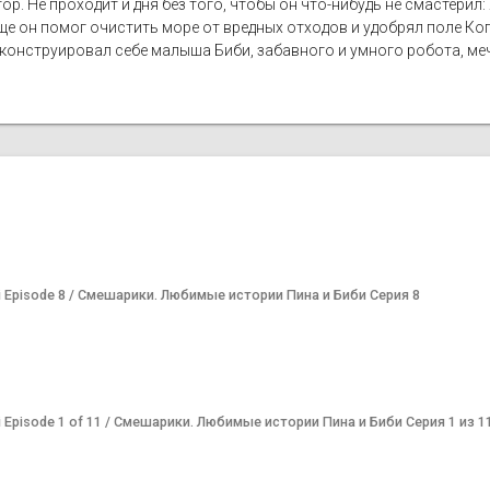
тор. Не проходит и дня без того, чтобы он что-нибудь не смастери
еще он помог очистить море от вредных отходов и удобрял поле Ко
и сконструировал себе малыша Биби, забавного и умного робота, ме
 Bibi Episode 8 / Смешарики. Любимые истории Пина и Биби Серия 8
 Bibi Episode 1 of 11 / Смешарики. Любимые истории Пина и Биби Серия 1 из 1