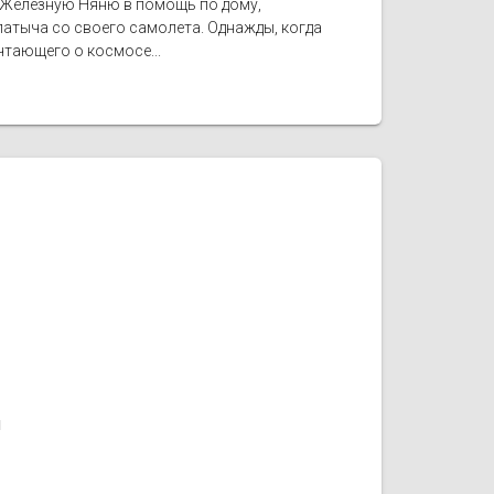
л: Железную Няню в помощь по дому,
патыча со своего самолета. Однажды, когда
чтающего о космосе...
1