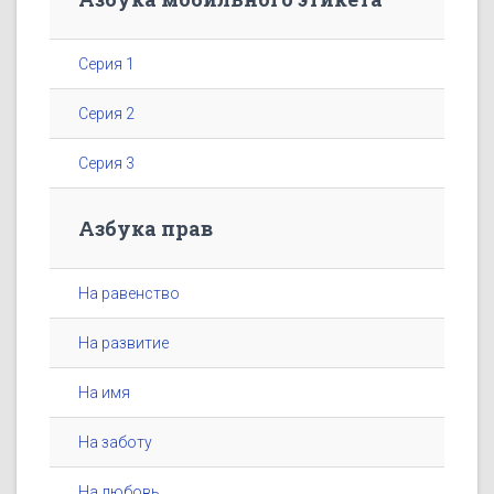
Серия 1
Серия 2
Серия 3
Азбука прав
На равенство
На развитие
На имя
На заботу
На любовь