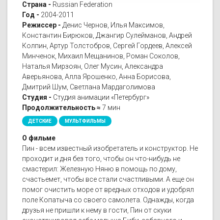
Страна -
Russian Federation
Год -
2004-2011
Режиссер -
Денис Чернов, Илья Максимов,
Константин Бирюков, Джангир Сулейманов, Андрей
Колпин, Артур Толстобров, Сергей Гордеев, Алексей
Минченок, Михаил Мещанинов, Роман Соколов,
Наталья Мирзоян, Олег Мусин, Александра
Аверьянова, Алла Ярошенко, Анна Борисова,
Дмитрий Шум, Светлана Мардаголимова
Студия -
Студия анимации «Петербург»
Продолжительность ≈
7 мин
ДЕТСКИЕ
МУЛЬТФИЛЬМЫ
О фильме
Пин - всем известный изобретатель и конструктор. Не
проходит и дня без того, чтобы он что-нибудь не
смастерил: Железную Няню в помощь по дому,
счастьемет, чтобы все стали счастливыми. А еще он
помог очистить море от вредных отходов и удобрял
поле Копатыча со своего самолета. Однажды, когда
друзья не пришли к нему в гости, Пин от скуки