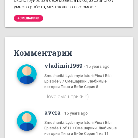
сконструировал себе малыша Биби, забавного и
умного робота, мечтающего о космосе...
#СМЕШАРИКИ
Комментарии
vladimir1959
·
15 years ago
Smeshariki. Lyubimyie Istorii Pina i Bibi
Episode 8 / Смешарики. Любимые
истории Пина и Биби Серия 8
I love смешаpики!!!:)
avera
·
15 years ago
Smeshariki. Lyubimyie Istorii Pina i Bibi
Episode 1 of 11 / Смешарики. Любимые
истории Пина и Биби Серия 1 из 11