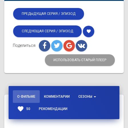
ПРЕДЫДУЩАЯ СЕРИЯ / ЭПИЗОД
favorite
СЛЕДУЮЩАЯ СЕРИЯ / ЭПИЗОД
Поделиться
ИСПОЛЬЗОВАТЬ СТАРЫЙ ПЛЕЕР
О ФИЛЬМЕ
КОММЕНТАРИИ
СЕЗОНЫ
favorite
50
РЕКОМЕНДАЦИИ