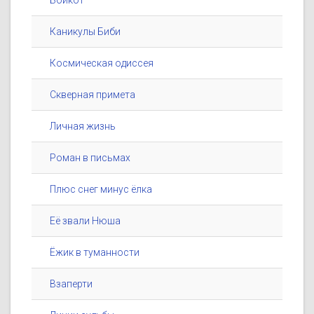
Бойкот
Каникулы Биби
Космическая одиссея
Скверная примета
Личная жизнь
Роман в письмах
Плюс снег минус ёлка
Её звали Нюша
Ёжик в туманности
Взаперти